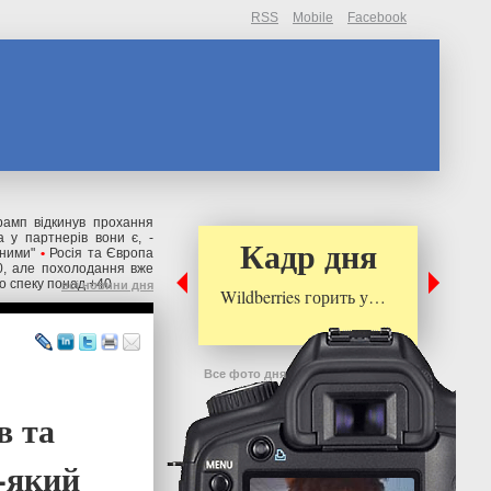
RSS
Mobile
Facebook
рамп відкинув прохання
 у партнерів вони є, -
Кадр дня
ьними"
•
Росія та Європа
0, але похолодання вже
о спеку понад +40
всі новини дня
Wildberries горить у…
Все фото дня
в та
ь-який