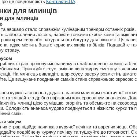
Про це повідомляють
Контракти.UA
.
инки для млинців
и для млинців
о
та авокадо стало справжнім кулінарним трендом останніх років.
іть слабосолений лосось, наріжте тонкими скибочками та змішайт
рохи крем-сиру або натурального йогурту для ніжності. Ця начин
сна, адже містить багато корисних жирів та білків. Подавайте так
у страву.
оусом
 рибних страв пропонуємо начинку з слабосоленої сьомги та біло
ибочками. Приготуйте соус, змішавши нежирну сметану з яєчни
енції. На млинець викладіть шар соусу, зверху розмістіть шмато
айте. Це вишукане поєднання смаків стане справжньою окрасою с
ння курки та ананаса додасть вашим млинцям екзотичної нотки.
ого та змішайте з дрібно нарізаним консервованим ананасом. Дод
Начиніть млинці цією сумішшю, згорніть та обсмажте на сковород
и. Солодкість ананаса чудово поєднується з ніжністю курки та пі
йний смак.
а з яйцем
них страв підійде начинка з курячої печінки та варених яєць. О
одайте подрібнену курячу печінку та тушкуйте до готовності. Ок