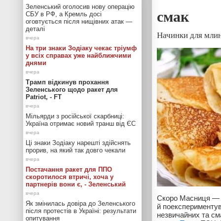
Зеленський оголосив нову операцію
смак
СБУ в РФ, а Кремль досі
оговтується після нищівних атак —
деталі
Начинки для млин
На три знаки Зодіаку чекає тріумф
у всіх справах уже найближчими
днями
Трамп відкинув прохання
Зеленського щодо ракет для
Patriot, - FT
Мільярди з російської скарбниці:
Україна отримає новий транш від ЄС
Ці знаки Зодіаку нарешті здійснять
прорив, на який так довго чекали
Постачання ракет для ППО
скоротилося втричі, хоча у
партнерів вони є, - Зеленський
Скоро Масниця — 
Як змінилась довіра до Зеленського
й поекспериментув
після протестів в Україні: результати
незвичайних та см
опитування