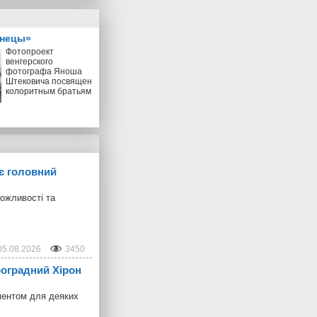
знецы»
Фотопроект
венгерского
фотографа Яноша
Штековича посвящен
колоритным братьям
ує головний
можливості та
05.08.2026
3450
троградний Хірон
ментом для деяких