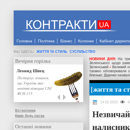
Головна
Політика
Бізнес
Колонки
Кабінет директ
ЖИТТЯ ТА СТИЛЬ
СУСПІЛЬСТВО
НОВИНИ ДНЯ:
На три
Вечірня горілка
Зеленського щодо ракет
Зеленський
•
Великий о
Леонид Швец
таємно обговорювали з
близько: Діденко назвал
Пісторіус зізнався,
що Україна має
життя та с
новітні німецькі САУ
RCH-155
14.02.2025
6
Незвичай
Всі колонки
Квви, будь ласка
налисникі
Останні новини