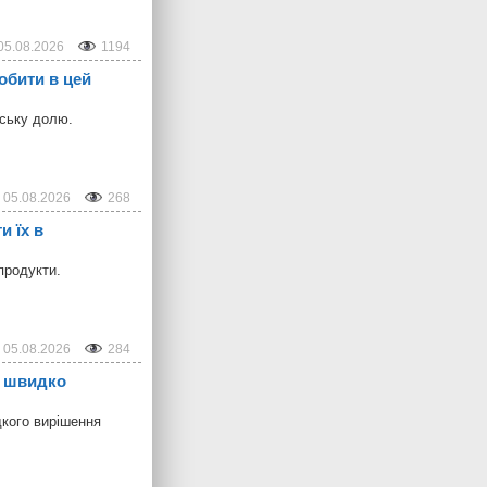
05.08.2026
1194
обити в цей
дську долю.
05.08.2026
268
и їх в
продукти.
05.08.2026
284
б швидко
дкого вирішення