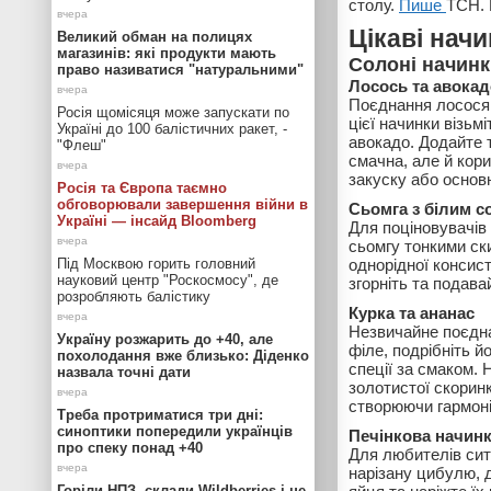
столу.
Пише
ТСН. 
Цікаві нач
Великий обман на полицях
магазинів: які продукти мають
Солоні начинк
право називатися "натуральними"
Лосось та авокад
Поєднання лосося 
Росія щомісяця може запускати по
цієї начинки візьм
Україні до 100 балістичних ракет, -
авокадо. Додайте т
"Флеш"
смачна, але й кори
закуску або основн
Росія та Європа таємно
обговорювали завершення війни в
Сьомга з білим с
Україні — інсайд Bloomberg
Для поціновувачів
сьомгу тонкими ск
Під Москвою горить головний
однорідної консист
науковий центр "Роскосмосу", де
згорніть та подав
розробляють балістику
Курка та ананас
Незвичайне поєдна
Україну розжарить до +40, але
філе, подрібніть й
похолодання вже близько: Діденко
спеції за смаком. 
назвала точні дати
золотистої скоринк
створюючи гармоні
Треба протриматися три дні:
синоптики попередили українців
Печінкова начинк
про спеку понад +40
Для любителів сит
нарізану цибулю, д
Горіли НПЗ, склади Wildberries і не