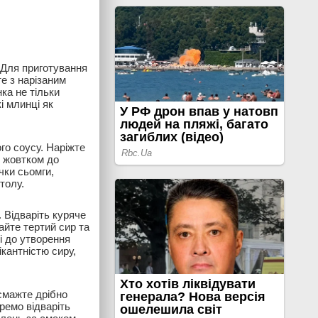
 Для приготування
е з нарізаним
ка не тільки
і млинці як
го соусу. Наріжте
м жовтком до
чки сьомги,
толу.
 Відваріть куряче
айте тертий сир та
і до утворення
кантністю сиру,
бсмажте дрібно
ремо відваріть