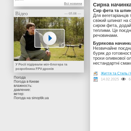
Всі новини
Сирна начинка
Сир фета та шпи
Відео
— 05.08 —
Для вегетаріанців 
свіжий шпинат на о
сиром фета, додай
теплими. Це поєдна
речовинами.
Бурякова начинк
Незвичайне поєдна
буряк до готовнос
трохи оливкової ол
нестандартні смако
У Росії підірвали міл-блогера та
розробника FPV-дронів
Життя та Стиль / 
Погода
14.02.2025
6
Погода в
Киеве
влажность:
давление:
ветер:
Погода на
sinoptik.ua