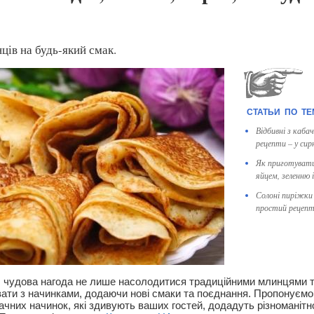
ців на будь-який смак.
Відбивні з кабач
рецепти – у сирн
Як приготувати 
яйцем, зеленню 
Солоні пиріжки
простий рецепт
чудова нагода не лише насолодитися традиційними млинцями т
ати з начинками, додаючи нові смаки та поєднання. Пропонуємо
ачних начинок, які здивують ваших гостей, додадуть різноманітн