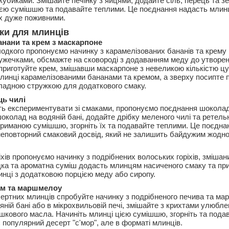
 кубиками. Змішайте печінку з яйцями, додайте сіль, перець та з
ією сумішшю та подавайте теплими. Це поєднання надасть млин
їх дуже поживними.
ки для млинців
анани та крем з маскарпоне
одкого пропонуємо начинку з карамелізованих бананів та крему
ужечками, обсмажте на сковороді з додаванням меду до утворе
приготуйте крем, змішавши маскарпоне з невеликою кількістю цу
 млинці карамелізованими бананами та кремом, а зверху посипте
ладною стружкою для додаткового смаку.
ць чилі
ть експериментувати зі смаками, пропонуємо поєднання шоколад
околад на водяній бані, додайте дрібку меленого чилі та ретель
триманою сумішшю, згорніть їх та подавайте теплими. Це поєдна
неповторний смаковий досвід, який не залишить байдужим жодно
хів пропонуємо начинку з подрібнених волоських горіхів, змішан
ка та ароматна суміш додасть млинцям насиченого смаку та при
инці з додатковою порцією меду або сиропу.
ом та маршмелоу
ертних млинців спробуйте начинку з подрібненого печива та ма
ній бані або в мікрохвильовій печі, змішайте з крихтами улюбле
шкового масла. Начиніть млинці цією сумішшю, згорніть та пода
 популярний десерт "с'мор", але в форматі млинців.