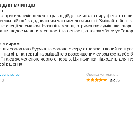
 для млинців
нат
та прихильників легких страв підійде начинка з сиру фета та шп
ливковій олії з додаванням часнику до м'якості. Змішайте його 
те спеції за смаком. Начиніть млинці отриманою сумішшю, згорн
ння надає млинцям свіжості та легкості, а також збагачує їх ко
а з сиром
ння солодкого буряка та солоного сиру створює цікавий контраст
ті, натріть на тертці та змішайте з розкришеним сиром фета або
ії та свіжомеленого чорного перцю. Ця начинка підходить для ти
ві рішення.
Суспільство
Оценка материала:
43
5.0
/
2