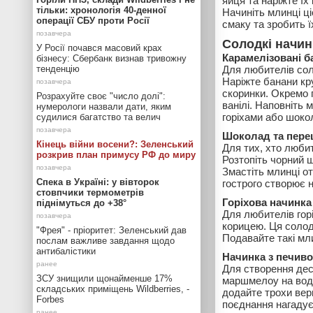
яйця та наріжте їх
тільки: хронологія 40-денної
Начиніть млинці ц
операції СБУ проти Росії
смаку та зробить 
Солодкі начин
У Росії почався масовий крах
Карамелізовані б
бізнесу: Сбербанк визнав тривожну
тенденцію
Для любителів сол
Наріжте банани кр
скоринки. Окремо 
Розрахуйте своє "число долі":
ванілі. Наповніть
нумерологи назвали дати, яким
горіхами або шоко
судилися багатство та велич
Шоколад та пере
Кінець війни восени?: Зеленський
Для тих, хто люби
розкрив план примусу РФ до миру
Розтопіть чорний ш
Змастіть млинці о
Спека в Україні: у вівторок
гострого створює 
стовпчики термометрів
Горіхова начинка
піднімуться до +38°
Для любителів горі
корицею. Ця солод
"Фрея" - пріоритет: Зеленський дав
Подавайте такі мл
послам важливе завдання щодо
антибалістики
Начинка з печив
Для створення дес
ЗСУ знищили щонайменше 17%
маршмелоу на водя
складських приміщень Wildberries, -
додайте трохи вер
Forbes
поєднання нагадує