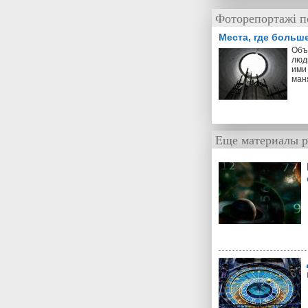
Фоторепортажі п
Места, где больш
Объ
люд
ими 
ман
Еще материалы р