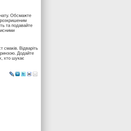
инату. Обсмажте
з розкришеним
іть та подавайте
рисними
 смаків. Відваріть
 бринзою. Додайте
х, хто шукає