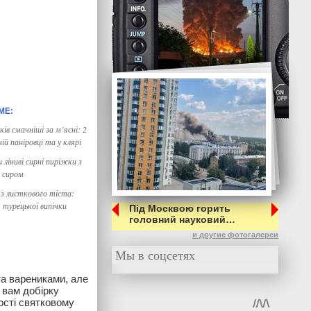
ків смачніші за м’ясні: 2
ій паніровці та у клярі
ліниві сирні пиріжки з
і сиром
 з листкового тіста:
 турецької випічки
Під Москвою горить
головний науковий…
и другие фотогалереи
Мы в соцсетях
а варениками, але
 вам добірку
ості святковому