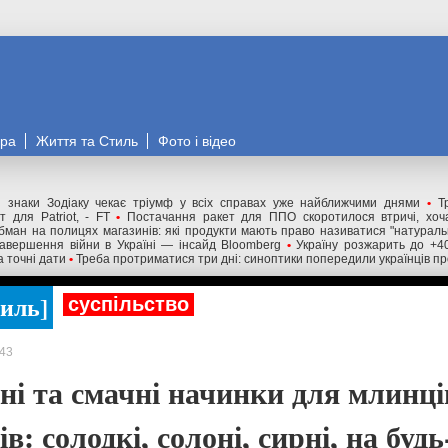
ора
Життя та Стиль
Фото і відео
 знаки Зодіаку чекає тріумф у всіх справах уже найближчими днями
•
Т
 для Patriot, - FT
•
Постачання ракет для ППО скоротилося втричі, хоча
бман на полицях магазинів: які продукти мають право називатися "натурал
авершення війни в Україні — інсайд Bloomberg
•
Україну розжарить до +4
а точні дати
•
Треба протриматися три дні: синоптики попередили українців пр
тиль
суспільство
43
ні та смачні начинки для млинці
в: солодкі, солоні, сирні, на буд