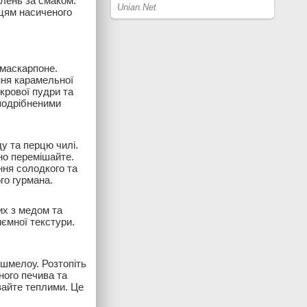
елень за смаком.
цям насиченого
 маскарпоне.
ння карамельної
крової пудри та
 подрібненими
у та перцю чилі.
но перемішайте.
ння солодкого та
го гурмана.
их з медом та
ємної текстури.
ршмелоу. Розтопіть
ного печива та
вайте теплими. Це