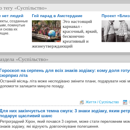
о тегу «Суспільство»
е нет людей
Гей парад в Амстердаме
Проект «Бли
екты, созданные
Это настоящий
ьми, покинутые
карнавал -
и снова их
красочный, яркий,
ящие.
бесконечно
креативный и
жизнеутверждающий
аздела
«Суспільство»
Гороскоп на серпень для всіх знаків зодіаку: кому доля гот
сюрприз літа
Останній місяць літа може несподівано змінити плани, подарувати нові 
допомогти залишити минуле позаду.
Життя / Суспільство
Для них закінчується темна смуга: 3 знаки зодіаку, яким ре
подарує щасливий шанс
Ретроградний Хірон, який почався 3 серпня, може стати переломним мо
знаків зодіаку, які відчують довгоочікуване полегшення.