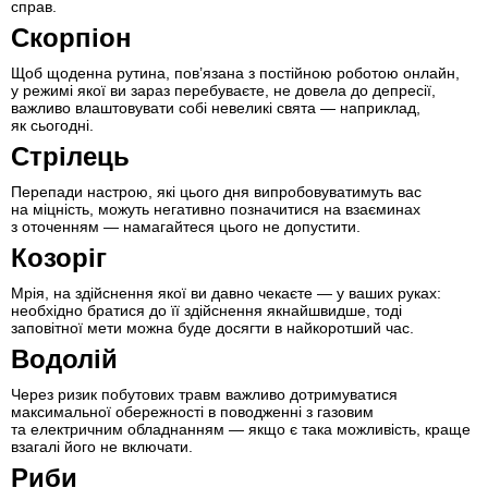
справ.
Скорпіон
Щоб щоденна рутина, пов’язана з постійною роботою онлайн,
у режимі якої ви зараз перебуваєте, не довела до депресії,
важливо влаштовувати собі невеликі свята — наприклад,
як сьогодні.
Стрілець
Перепади настрою, які цього дня випробовуватимуть вас
на міцність, можуть негативно позначитися на взаєминах
з оточенням — намагайтеся цього не допустити.
Козоріг
Мрія, на здійснення якої ви давно чекаєте — у ваших руках:
необхідно братися до її здійснення якнайшвидше, тоді
заповітної мети можна буде досягти в найкоротший час.
Водолій
Через ризик побутових травм важливо дотримуватися
максимальної обережності в поводженні з газовим
та електричним обладнанням — якщо є така можливість, краще
взагалі його не включати.
Риби