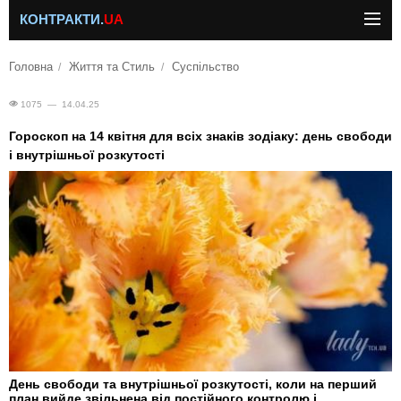
КОНТРАКТИ.
UA
Головна
Життя та Стиль
Суспільство
1075 — 14.04.25
Гороскоп на 14 квітня для всіх знаків зодіаку: день свободи
і внутрішньої розкутості
День свободи та внутрішньої розкутості, коли на перший
план вийде звільнена від постійного контролю і