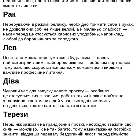
неправильною, просто вирішити його, знаючи найтонші нюанси,
зможете лише ви.
Рак
Перебуваючи в режимі релаксу, необхідно тримати себе в руках,
не дозволяючи собі не лише великі, а й маленькі слабкості —
насамперед це стосується харчових уподобань, наприклад,
любові до борошняного та солодкого.
Лев
Цього дня можна порозумітися з будь-яким — навіть
найнезговірливішим і найноровливішим — робочим партнером,
тому важливо скористатися шансом домовитися і вирішити
важливе професійне питання.
Діва
Чудовий час для запуску нового проєкту — особливо
це стосується тих із вас, чия робота так чи інакше пов’язана
з творчістю: креативних ідей у вас сьогодні вистачить
на десятьох, тож не варто зволікати зі стартом.
Терези
Перш ніж зазіхати на грандіозний проєкт, необхідно зважити свої
сили — можливо, їх не так багато, тому навантаження потрібно
знизити, віддавши перевагу бездоганній якості перед кількістю