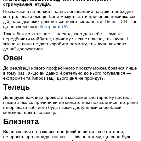
стримування інтуїція.
Незважаючи на легкий і навіть легковажний настрій, необхідно
контролювати емоції. Вони можуть стати причиною помилкових
дій, наслідки яких доведеться довго виправляти.
Пише
ТСН. Про
це повідомляють
Контракти.UA
.
Також багато хто з нас — несподівано для себе — зможе
передбачити майбутнє, причому як своє власне, так і чуже. І,
звісно ж, вона не дасть зробити помилку, тож дуже важливо
до неї дослухатися.
Овен
До реалізації нового професійного проєкту можна братися лише
в тому разі, якщо ви давно й ретельно до нього готувалися —
експромти та імпровізації цього дня не пройдуть.
Телець
День дуже важливо провести в максимально гарному настрої,
і якщо з якоїсь причини ви не можете ним похвалитися, потрібно
створювати собі його будь-якими доступними способами —
можливо, навіть силоміць.
Близнята
Відповідаючи на важливе професійне чи життєве питання,
не просіть про пораду в інших — і річ не в тому, що вона буде