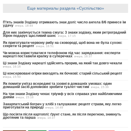
Еще материалы раздела «Суспільство»
П’ять знаків Зодіаку отримають знак долі: число ангела 8/6 принесе їм
удачу
вчера, 18:44
Для них закінчується темна смуга: 3 знаки зодіаку, яким ретроградний
Хірон подарує щасливий шанс
вчера, 17:15
Як приготувати червону рибу на сковороді, щоб вона не була сухою:
секрети та рецепт
вчера, 16:51
Чи можна користуватися телефоном під час заряджання: експерти
нарешті поставили крапку в суперечках
вчера, 16:37
Ці знаки Зодіаку нарешті здійснять прорив, на який так довго чекали
вчера, 16:16
Ці консервовані огірки виходять як бочкові: старий сільський рецепт
вчера, 15:50
Як помити унітаз всередині та ззовні в домашніх умовах: один
домашній засіб допоможе зробити туалет чистим
вчера, 15:36
На три знаки Зодіаку чекає тріумф у всіх справах уже найближчими
днями
вчера, 15:16
Закарпатський бограч у хлібі з галушками: рецепт страви, яку легко
приготувати на природі
вчера, 14:49
Що посіяти після картоплі: ґрунт стане, як після перегною, зникнуть
дротяник та парша
вчера, 14:37