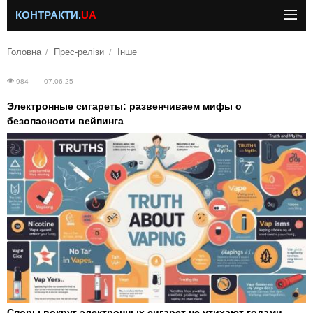
КОНТРАКТИ.
UA
Головна
Прес-релізи
Інше
984 — 07.06.25
Электронные сигареты: развенчиваем мифы о
безопасности вейпинга
Споры вокруг электронных сигарет не утихают годами.