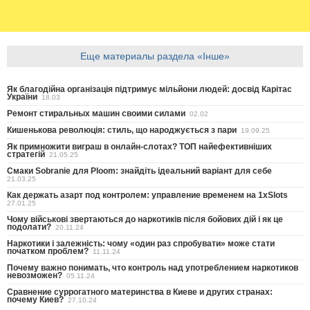
Еще материалы раздела «Інше»
Як благодійна організація підтримує мільйони людей: досвід Карітас
України
18.03
Ремонт стиральных машин своими силами
02.02
Кишенькова революція: стиль, що народжується з пари
19.09.25
Як примножити виграш в онлайн-слотах? ТОП найефективніших
стратегій
21.05.25
Смаки Sobranie для Ploom: знайдіть ідеальний варіант для себе
21.03.25
Как держать азарт под контролем: управление временем на 1xSlots
27.01.25
Чому військові звертаються до наркотиків після бойових дій і як це
подолати?
20.11.24
Наркотики і залежність: чому «один раз спробувати» може стати
початком проблем?
11.11.24
Почему важно понимать, что контроль над употреблением наркотиков
невозможен?
05.11.24
Сравнение суррогатного материнства в Киеве и других странах:
почему Киев?
27.10.24