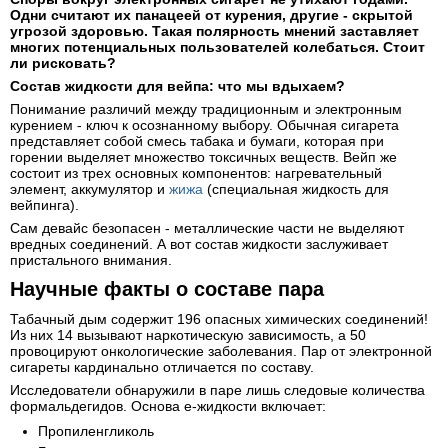
Одни считают их панацеей от курения, другие - скрытой
угрозой здоровью. Такая полярность мнений заставляет
многих потенциальных пользователей колебаться. Стоит
ли рисковать?
Состав жидкости для вейпа: что мы вдыхаем?
Понимание различий между традиционным и электронным
курением - ключ к осознанному выбору. Обычная сигарета
представляет собой смесь табака и бумаги, которая при
горении выделяет множество токсичных веществ. Вейп же
состоит из трех основных компонентов: нагревательный
элемент, аккумулятор и
жижа
(специальная жидкость для
вейпинга).
Сам девайс безопасен - металлические части не выделяют
вредных соединений. А вот состав жидкости заслуживает
пристального внимания.
Научные факты о составе пара
Табачный дым содержит 196 опасных химических соединений!
Из них 14 вызывают наркотическую зависимость, а 50
провоцируют онкологические заболевания. Пар от электронной
сигареты кардинально отличается по составу.
Исследователи обнаружили в паре лишь следовые количества
формальдегидов. Основа е-жидкости включает:
Пропиленгликоль