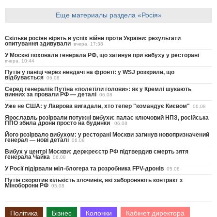
Еще материалы раздела «Росія»
Скільки росіян вірять в успіх війни проти України: результати
опитування здивували
вчера, 17:38
У Москві поховали генерала РФ, що загинув при вибуху у ресторані
вчера, 10:44
Путін у паніці через невдачі на фронті: у WSJ розкрили, що
відбувається
06.08
Серед генералів Путіна «полетіли голови»: як у Кремлі шукають
винних за провали РФ — деталі
06.08
Уже не США: у Лаврова вигадали, хто тепер "командує Києвом"
06.08
Ярославль розірвали потужні вибухи: палає ключовий НПЗ, російська
ППО збила дрони просто на будинки
06.08
Його розірвало вибухом: у ресторані Москви загинув новопризначений
генерал — нові деталі
06.08
Вибух у центрі Москви: держреєстр РФ підтвердив смерть зятя
генерала Чайка
06.08
У Росії підірвали міл-блогера та розробника FPV-дронів
05.08
Путін скоротив кількість злочинів, які забороняють контракт з
Міноборони РФ
05.08
Політика
Бізнес
Колонки
Кабінет директора