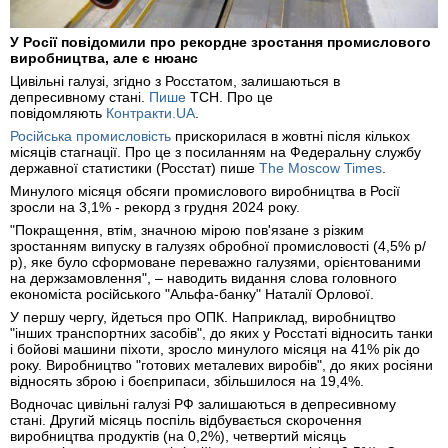
У Росії повідомили про рекордне зростання промислового
виробництва, але є нюанс
Цивільні галузі, згідно з Росстатом, залишаються в
депресивному стані.
Пише
ТСН. Про це
повідомляють
Контракти.UA
.
Російська промисловість
прискорилася в жовтні після кількох
місяців стагнації. Про це з посиланням на Федеральну службу
державної статистики (Росстат) пише
The Moscow Times
.
Минулого місяця обсяги промислового виробництва в Росії
зросли на 3,1% - рекорд з грудня 2024 року.
"‎Покращення, втім, значною мірою пов'язане з різким
зростанням випуску в галузях обробної промисловості (4,5% р/
р), яке було сформоване переважно галузями, орієнтованими
на держзамовлення"‎, – наводить видання слова головного
економіста російського "‎Альфа-банку"‎ Наталії Орлової.
У першу чергу, йдеться про ОПК. Наприклад, виробництво
"інших транспортних засобів", до яких у Росстаті відносить танки
і бойові машини піхоти, зросло минулого місяця на 41% рік до
року. Виробництво "готових металевих виробів", до яких росіяни
відносять зброю і боєприпаси, збільшилося на 19,4%.
Водночас цивільні галузі РФ залишаються в депресивному
стані. Другий місяць поспіль відбувається скорочення
виробництва продуктів (на 0,2%), четвертий місяць