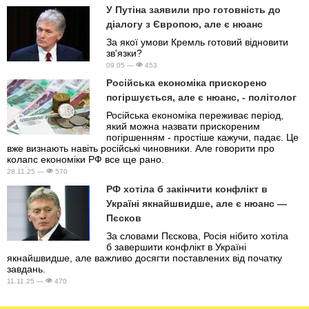
У Путіна заявили про готовність до
діалогу з Європою, але є нюанс
За якої умови Кремль готовий відновити
зв'язки?
09.05 —
453
Російська економіка прискорено
погіршується, але є нюанс, - політолог
Російська економіка переживає період,
який можна назвати прискореним
погіршенням - простіше кажучи, падає. Це
вже визнають навіть російські чиновники. Але говорити про
колапс економіки РФ все ще рано.
28.11.25 —
570
РФ хотіла б закінчити конфлікт в
Україні якнайшвидше, але є нюанс —
Пєсков
За словами Пєскова, Росія нібито хотіла
б завершити конфлікт в Україні
якнайшвидше, але важливо досягти поставлених від початку
завдань.
11.11.25 —
470