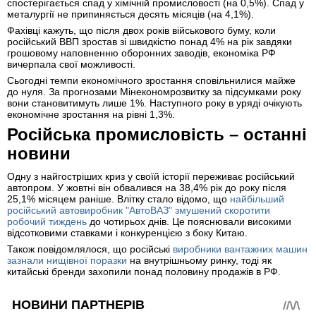
спостерігається спад у хімічній промисловості (на 0,5%). Спад у
металургії не припиняється десять місяців (на 4,1%).
Фахівці кажуть, що після двох років військового буму, коли
російський ВВП зростав зі швидкістю понад 4% на рік завдяки
грошовому наповненню оборонних заводів, економіка РФ
вичерпала свої можливості.
Сьогодні темпи економічного зростання сповільнилися майже
до нуля. За прогнозами Мінекономрозвитку за підсумками року
вони становитимуть лише 1%. Наступного року в уряді очікують
економічне зростання на рівні 1,3%.
Російська промисловість – останні
новини
Одну з найгостріших криз у своїй історії переживає російський
автопром. У жовтні він обвалився на 38,4% рік до року після
25,1% місяцем раніше. Влітку стало відомо, що
найбільший
російський автовиробник "АвтоВАЗ" змушений скоротити
робочий тиждень
до чотирьох днів. Це пояснювали високими
відсотковими ставками і конкуренцією з боку Китаю.
Також повідомлялося, що російські
виробники вантажних машин
зазнали нищівної поразки
на внутрішньому ринку, тоді як
китайські бренди захопили понад половину продажів в РФ.