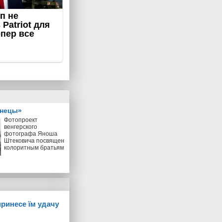
знецы»
Фотопроект
венгерского
фотографа Яноша
Штековича посвящен
колоритным братьям
принесе їм удачу