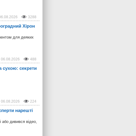
06.08.2026
3288
троградний Хірон
ментом для деяких
06.08.2026
488
а сухою: секрети
06.08.2026
224
сперти нарешті
і або дивився відео,