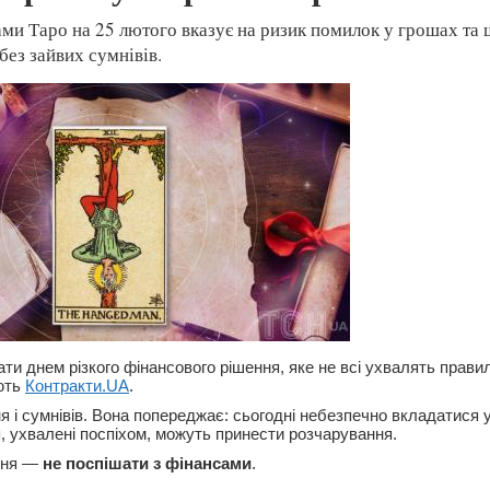
ами Таро на 25 лютого вказує на ризик помилок у грошах та ш
без зайвих сумнівів.
ти днем різкого фінансового рішення, яке не всі ухвалять прави
ють
Контракти.UA
.
я і сумнівів. Вона попереджає: сьогодні небезпечно вкладатися 
я, ухвалені поспіхом, можуть принести розчарування.
дня —
не поспішати з фінансами
.