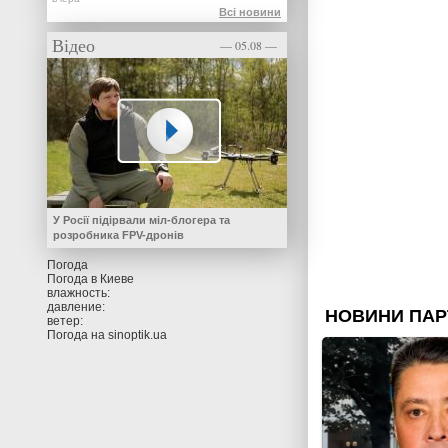
Всі новини
Відео
— 05.08 —
У Росії підірвали міл-блогера та
розробника FPV-дронів
Погода
Погода в
Киеве
влажность:
давление:
ветер:
Погода на
sinoptik.ua