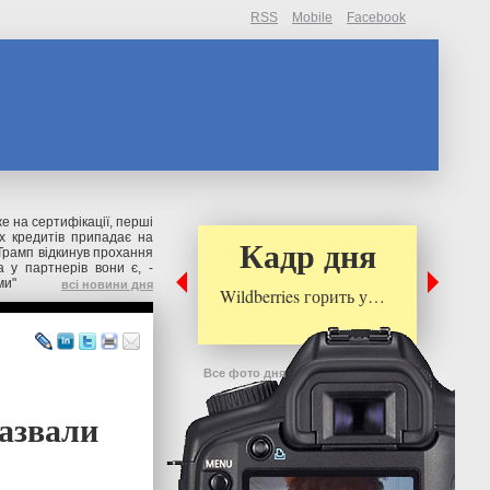
RSS
Mobile
Facebook
же на сертифікації, перші
их кредитів припадає на
Кадр дня
Трамп відкинув прохання
 у партнерів вони є, -
ми"
всі новини дня
Wildberries горить у…
Все фото дня
назвали