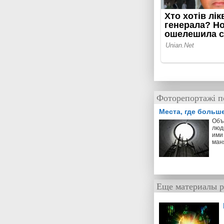
Фоторепортажі п
Места, где больш
Объ
люд
ими 
ман
Еще материалы р