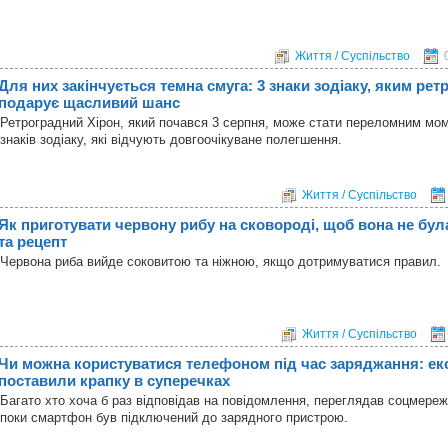
Життя / Суспільство
Для них закінчується темна смуга: 3 знаки зодіаку, яким ре
подарує щасливий шанс
Ретроградний Хірон, який почався 3 серпня, може стати переломним мо
знаків зодіаку, які відчують довгоочікуване полегшення.
Життя / Суспільство
Як приготувати червону рибу на сковороді, щоб вона не бул
та рецепт
Червона риба вийде соковитою та ніжною, якщо дотримуватися правил.
Життя / Суспільство
Чи можна користуватися телефоном під час заряджання: ек
поставили крапку в суперечках
Багато хто хоча б раз відповідав на повідомлення, переглядав соцмереж
поки смартфон був підключений до зарядного пристрою.