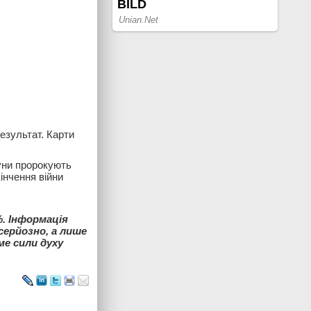
езультат. Карти
уни пророкують
інчення війни
%. Інформація
серйозно, а лише
ме сили духу