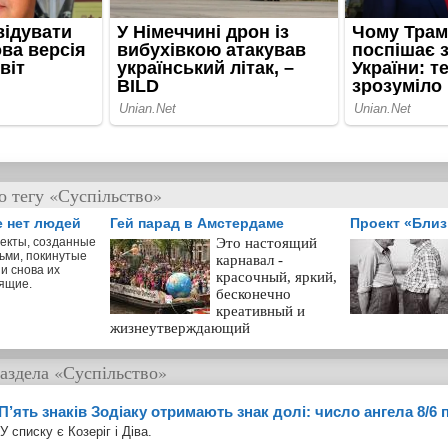
о тегу «Суспільство»
е нет людей
Гей парад в Амстердаме
Проект «Бли
екты, созданные
Это настоящий
ьми, покинутые
карнавал -
и снова их
красочный, яркий,
ящие.
бесконечно
креативный и
жизнеутверждающий
аздела
«Суспільство»
П’ять знаків Зодіаку отримають знак долі: число ангела 8/6 
У списку є Козеріг і Діва.