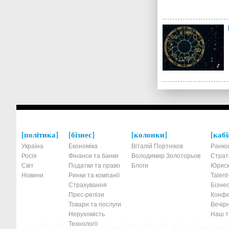
політика
бізнес
колонки
кабі
Україна
Економіка
Віталій Портніков
Ранко
Росія
Фінанси та банки
Володимир Золоторьов
Страт
Світ
Податки та право
Блоги
Юриск
Новини
Ринки та компанії
Talen
Страхування
Бізнес
Прес-релізи
Конфе
Товари та послуги
Вечірн
Нерухомість
Наш тр
Технології