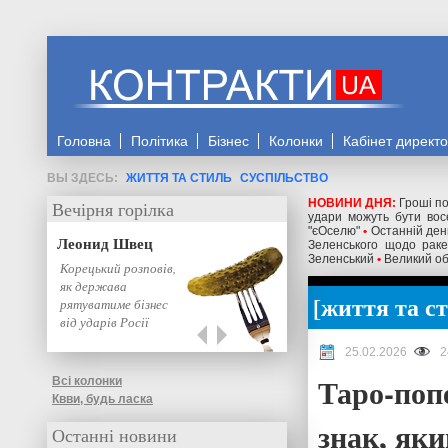
Головна
Політика
Бізнес
Колонки
Кабінет директ
ЖИТТЯ ТА СТИЛЬ
СУСПІЛЬСТВО
НОВИНИ ДНЯ:
Гроші по
Вечірня горілка
удари можуть бути восе
"єОселю"
•
Останній день
Леонид Швец
Зеленського щодо ракет
Зеленський
•
Великий об
Корецький розповів,
як держава
життя та с
рятуватиме бізнес
від ударів Росії
25.02.2026
2
Таро-поп
Всі колонки
Квви, будь ласка
знак, як
Останні новини