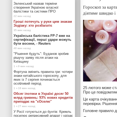
Зеленський назвав терміни
Гороскоп за карт
створення Україною власної
балістики та системи ПРО
діятиме швидко і 
Гроші потечуть у руки цим знакам
Зодіаку: хто розбагатіє
Українська балістика FP-7 вже на
сертифікації, перші удари можуть
бути восени, - Reuters
"Рішення будуть": Буданов зробив
рішучу заяву після атаки на
Київщину
Фортуна змінить правила гри: чотири
знаки китайського гороскопу, для
яких із 7 серпня починається
особливий період
25 лютого може ста
Про це повідомля
Обсяг іпотеки в Україні досяг 50
млрд гривень: 93% нових кредитів
Це карта очікуванн
припадає на "єОселю"
перевірки. Рішенн
Головне правило 
У Росії готуються до бунтів: Кремль
посилює репресивний апарат і урізає