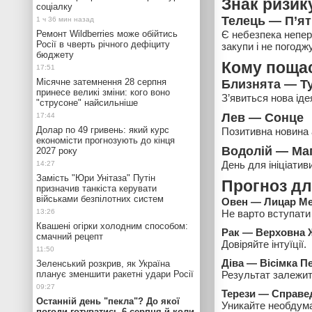
Знак ризик
соціалку
Телець — П’ят
Ремонт Wildberries може обійтись
Є небезпека непер
Росії в чверть річного дефіциту
закупи і не погодж
бюджету
Кому поща
Місячне затемнення 28 серпня
Близнята — Ту
принесе великі зміни: кого воно
З’явиться нова іде
"струсоне" найсильніше
Лев — Сонце
Долар по 49 гривень: який курс
Позитивна новина а
економісти прогнозують до кінця
Водолій — Ма
2027 року
День для ініціатив
Замість "Юри Унітаза" Путін
Прогноз дл
призначив танкіста керувати
військами безпілотних систем
Овен — Лицар Ме
Не варто вступати
Квашені огірки холодним способом:
Рак — Верховна
смачний рецепт
Довіряйте інтуїції.
Діва — Вісімка П
Зеленський розкрив, як Україна
планує зменшити ракетні удари Росії
Результат залежит
Терези — Справе
Останній день "пекла"? До якої
Уникайте необдума
погоди готуватись 6 серпня й коли