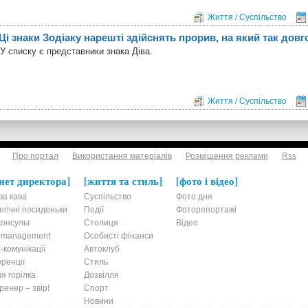
Життя / Суспільство
Ці знаки Зодіаку нарешті здійснять прорив, на який так довг
У списку є представники знака Діва.
Життя / Суспільство
Про портал
Використання матеріалів
Розміщення реклами
Rss
нет директора
життя та стиль
фото і відео
ва кава
Суспільство
Фото дня
егічні посиденьки
Події
Фоторепортажі
онсульт
Столиця
Відео
t-management
Особисті фінанси
-комунікації
Автоклуб
ренції
Стиль
я горілка
Дозвілля
енер – звір!
Спорт
Новини