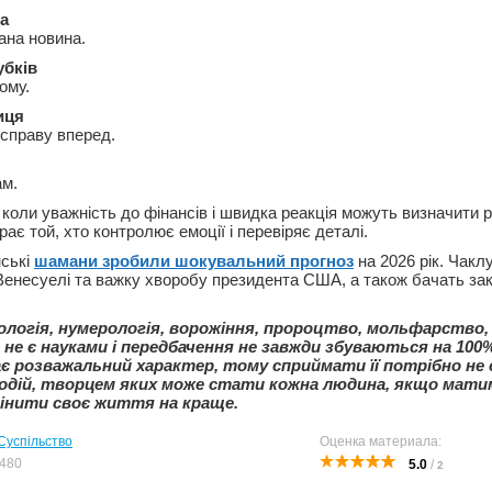
а
ана новина.
убків
ому.
иця
справу вперед.
ам.
коли уважність до фінансів і швидка реакція можуть визначити р
рає той, хто контролює емоції і перевіряє деталі.
нські
шамани зробили шокувальний прогноз
на 2026 рік. Чакл
Венесуелі та важку хворобу президента США, а також бачать зак
ологія, нумерологія, ворожіння, пророцтво, мольфарство,
не є науками і передбачення не завжди збуваються на 100
є розважальний характер, тому сприймати її потрібно не 
подій, творцем яких може стати кожна людина, якщо мати
інити своє життя на краще.
Суспільство
Оценка материала:
480
5.0
/
2