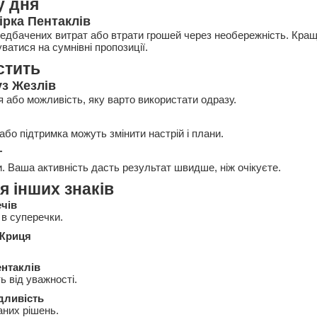
у дня
ірка Пентаклів
едбачених витрат або втрати грошей через необережність. Кращ
уватися на сумнівні пропозиції.
стить
з Жезлів
я або можливість, яку варто використати одразу.
бо підтримка можуть змінити настрій і плани.
г
и. Ваша активність дасть результат швидше, ніж очікуєте.
я інших знаків
чів
 в суперечки.
 Жриця
ентаклів
ь від уважності.
дливість
них рішень.