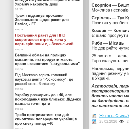
Україну накриють дощі
Скорпіон — Башт
Можлива несподів
Трамп відкинув прохання
Стрілець — Туз К
Зеленського щодо ракет для
Позитив у особист
Patriot, - FT
Козоріг — Колісн
Є шанс просунути 
Постачання ракет для ППО
скоротилося втричі, хоча у
Риби — Місяць
партнерів вони є, - Зеленський
Не довіряйте чутк
Великий обман на полицях
25 лютого — день, 
магазинів: які продукти мають
Таро вказують: виг
право називатися "натуральними"
Нагадаємо, перуа
падіння режиму у 
Під Москвою горить головний
в Україні.
науковий центр "Роскосмосу", де
розробляють балістику
Астрологія, тар
екстрасенсорика 
Україну розжарить до +40, але
досить часто ма
похолодання вже близько: Діденко
як ймовірність 
назвала точні дати
та натхнення зм
Треба протриматися три дні:
Життя та Стиль / 
синоптики попередили українців
25.02.2026
2
про спеку понад +40