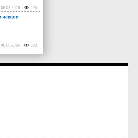
06.08.2026
295
о чекали
06.08.2026
322