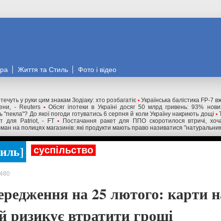
ора
Життя та Стиль
Фото і відео
течуть у руки цим знакам Зодіаку: хто розбагатіє
•
Українська балістика FP-7 в
ни, - Reuters
•
Обсяг іпотеки в Україні досяг 50 млрд гривень: 93% нов
 "пекла"? До якої погоди готуватись 6 серпня й коли Україну накриють дощі
•
 для Patriot, - FT
•
Постачання ракет для ППО скоротилося втричі, хоча
ман на полицях магазинів: які продукти мають право називатися "натуральни
тиль
суспільство
480
ередження на 25 лютого: карти 
ий ризикує втратити гроші