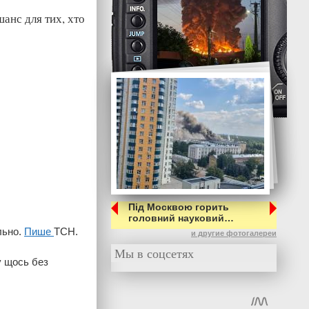
анс для тих, хто
Під Москвою горить
головний науковий…
льно.
Пише
ТСН.
и другие фотогалереи
Мы в соцсетях
у щось без