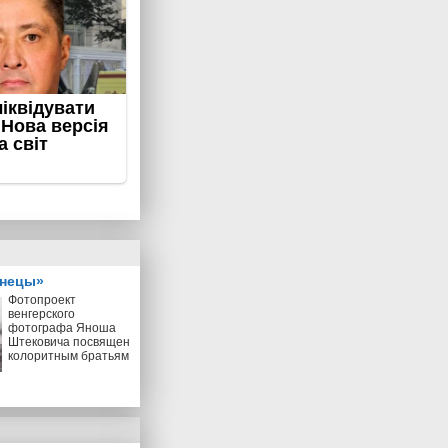
знецы»
Фотопроект
венгерского
фотографа Яноша
Штековича посвящен
колоритным братьям