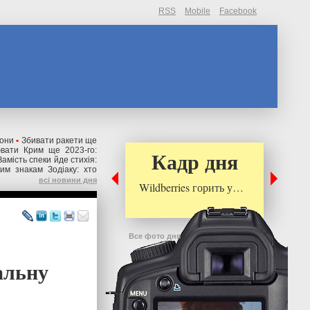
RSS
Mobile
Facebook
іони
•
Збивати ракети ще
ювати Крим ще 2023-го:
Кадр дня
Замість спеки йде стихія:
им знакам Зодіаку: хто
всі новини дня
Wildberries горить у…
Все фото дня
альну