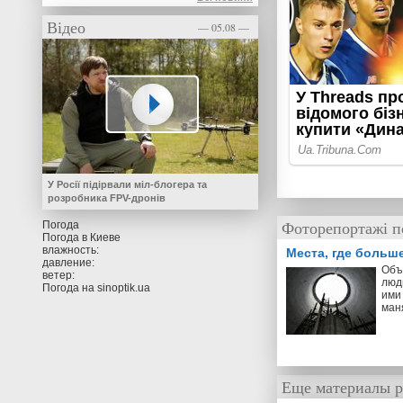
Відео
— 05.08 —
У Росії підірвали міл-блогера та
розробника FPV-дронів
Фоторепортажі п
Погода
Погода в
Киеве
влажность:
Места, где больш
давление:
Объ
ветер:
люд
Погода на
sinoptik.ua
ими 
ман
Еще материалы р