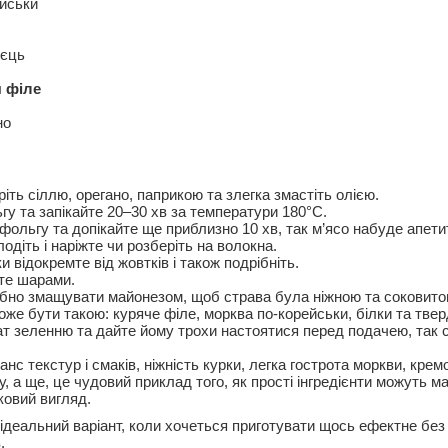
йськи
яєць
 філе
но
іть сіллю, орегано, паприкою та злегка змастіть олією.
гу та запікайте 20–30 хв за температури 180°C.
 фольгу та допікайте ще приблизно 10 хв, так м’ясо набуде апети
одіть і наріжте чи розберіть на волокна.
ки відокремте від жовтків і також подрібніть.
те шарами.
бно змащувати майонезом, щоб страва була ніжною та соковито
оже бути такою: куряче філе, морква по-корейськи, білки та твер
т зеленню та дайте йому трохи настоятися перед подачею, так 
нс текстур і смаків, ніжність курки, легка гострота моркви, кре
у, а ще, це чудовий приклад того, як прості інгредієнти можуть ма
овий вигляд.
ідеальний варіант, коли хочеться приготувати щось ефектне без
.