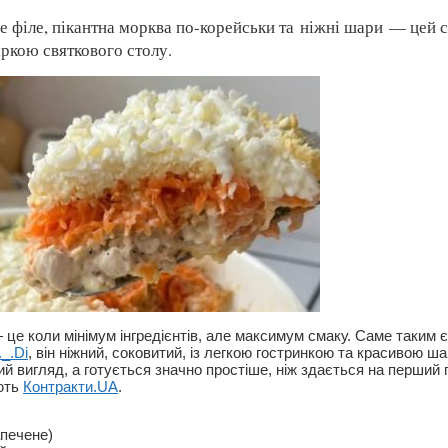
е філе, пікантна морква по-корейськи та ніжні шари — цей 
іркою святкового столу.
це коли мінімум інгредієнтів, але максимум смаку. Саме таким є
_.Di
, він ніжний, соковитий, із легкою гостринкою та красивою 
й вигляд, а готується значно простіше, ніж здається на перший 
ють
Контракти.UA
.
апечене)