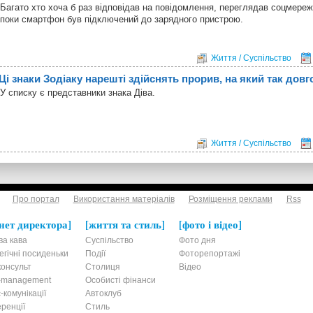
Багато хто хоча б раз відповідав на повідомлення, переглядав соцмереж
поки смартфон був підключений до зарядного пристрою.
Життя / Суспільство
Ці знаки Зодіаку нарешті здійснять прорив, на який так довг
У списку є представники знака Діва.
Життя / Суспільство
Про портал
Використання матеріалів
Розміщення реклами
Rss
нет директора
життя та стиль
фото і відео
ва кава
Суспільство
Фото дня
егічні посиденьки
Події
Фоторепортажі
онсульт
Столиця
Відео
t-management
Особисті фінанси
-комунікації
Автоклуб
ренції
Стиль