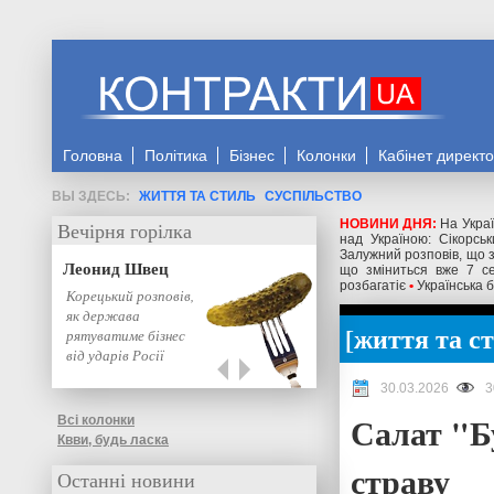
Головна
Політика
Бізнес
Колонки
Кабінет директ
ЖИТТЯ ТА СТИЛЬ
СУСПІЛЬСТВО
НОВИНИ ДНЯ:
На Украї
Вечірня горілка
над Україною: Сікорс
Залужний розповів, що 
Леонид Швец
що зміниться вже 7 се
розбагатіє
•
Українська б
Корецький розповів,
як держава
життя та с
рятуватиме бізнес
від ударів Росії
30.03.2026
3
Салат "Б
Всі колонки
Квви, будь ласка
страву
Останні новини