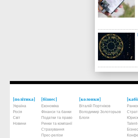
політика
бізнес
колонки
кабі
Україна
Економіка
Віталій Портніков
Ранко
Росія
Фінанси та банки
Володимир Золоторьов
Страт
Світ
Податки та право
Блоги
Юриск
Новини
Ринки та компанії
Talen
Страхування
Бізнес
Прес-релізи
Конфе