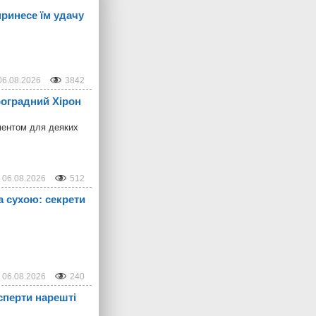
принесе їм удачу
06.08.2026
3842
троградний Хірон
ментом для деяких
06.08.2026
512
а сухою: секрети
06.08.2026
240
сперти нарешті