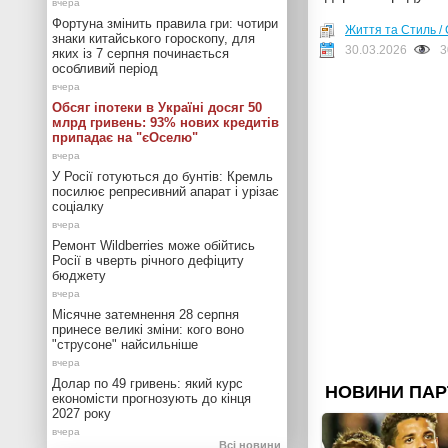
Фортуна змінить правила гри: чотири
Життя та Стиль / 
знаки китайського гороскопу, для
30.03.2026
3
яких із 7 серпня починається
особливий період
Обсяг іпотеки в Україні досяг 50
млрд гривень: 93% нових кредитів
припадає на "єОселю"
У Росії готуються до бунтів: Кремль
посилює репресивний апарат і урізає
соціалку
Ремонт Wildberries може обійтись
Росії в чверть річного дефіциту
бюджету
Місячне затемнення 28 серпня
принесе великі зміни: кого воно
"струсоне" найсильніше
Долар по 49 гривень: який курс
економісти прогнозують до кінця
2027 року
Всі новини