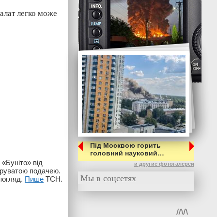
салат легко може
Під Москвою горить
головний науковий…
 «Буніто» від
и другие фотогалереи
шаруватою подачею.
Мы в соцсетях
погляд.
Пише
ТСН.