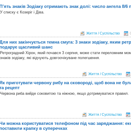
П’ять знаків Зодіаку отримають знак долі: число ангела 8/6 
У списку є Козеріг і Діва.
Життя / Суспільство
Для них закінчується темна смуга: 3 знаки зодіаку, яким ре
подарує щасливий шанс
Ретроградний Хірон, який почався 3 серпня, може стати переломним мо
знаків зодіаку, які відчують довгоочікуване полегшення.
Життя / Суспільство
Як приготувати червону рибу на сковороді, щоб вона не бул
та рецепт
Червона риба вийде соковитою та ніжною, якщо дотримуватися правил.
Життя / Суспільство
Чи можна користуватися телефоном під час заряджання: ек
поставили крапку в суперечках