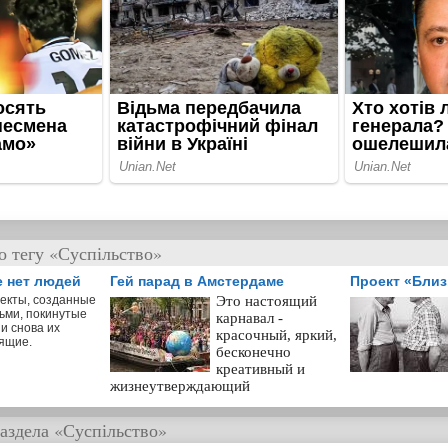
о тегу «Суспільство»
е нет людей
Гей парад в Амстердаме
Проект «Бли
екты, созданные
Это настоящий
ьми, покинутые
карнавал -
и снова их
красочный, яркий,
ящие.
бесконечно
креативный и
жизнеутверждающий
аздела
«Суспільство»