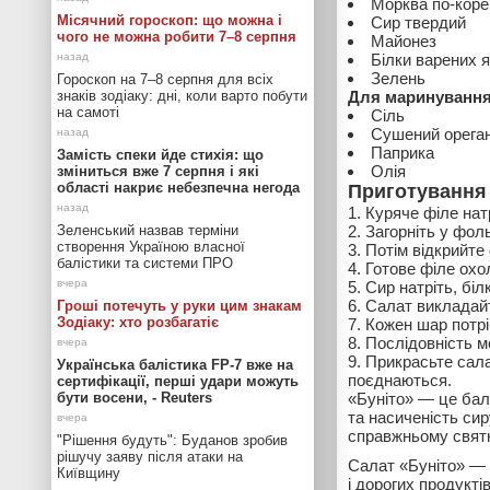
Морква по-коре
Місячний гороскоп: що можна і
Сир твердий
чого не можна робити 7–8 серпня
Майонез
Білки варених 
Зелень
Гороскоп на 7–8 серпня для всіх
знаків зодіаку: дні, коли варто побути
Для маринування
на самоті
Сіль
Сушений орега
Паприка
Замість спеки йде стихія: що
Олія
зміниться вже 7 серпня і які
області накриє небезпечна негода
Приготування
Куряче філе натр
Зеленський назвав терміни
Загорніть у фоль
створення Україною власної
Потім відкрийте
балістики та системи ПРО
Готове філе охол
Сир натріть, біл
Салат викладай
Гроші потечуть у руки цим знакам
Зодіаку: хто розбагатіє
Кожен шар потрі
Послідовність м
Прикрасьте сала
Українська балістика FP-7 вже на
поєднаються.
сертифікації, перші удари можуть
бути восени, - Reuters
«Буніто» — це бала
та насиченість сир
справжньому святк
"Рішення будуть": Буданов зробив
рішучу заяву після атаки на
Салат «Буніто» — 
Київщину
і дорогих продуктів