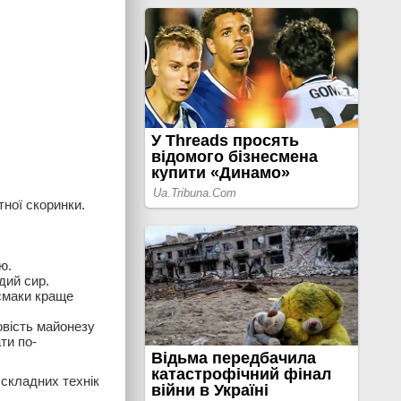
тної скоринки.
ю.
дий сир.
смаки краще
мовість майонезу
ти по-
 складних технік