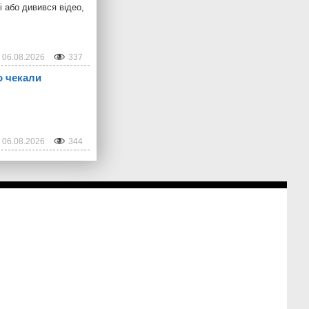
і або дивився відео,
06.08.2026
337
о чекали
06.08.2026
344