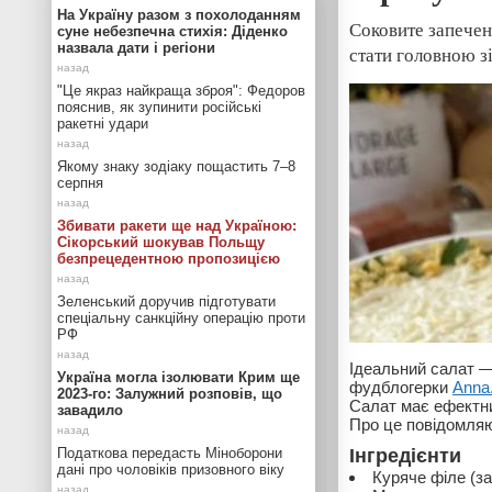
На Україну разом з похолоданням
Соковите запечен
суне небезпечна стихія: Діденко
назвала дати і регіони
стати головною з
"Це якраз найкраща зброя": Федоров
пояснив, як зупинити російські
ракетні удари
Якому знаку зодіаку пощастить 7–8
серпня
Збивати ракети ще над Україною:
Сікорський шокував Польщу
безпрецедентною пропозицією
Зеленський доручив підготувати
спеціальну санкційну операцію проти
РФ
Ідеальний салат — 
Україна могла ізолювати Крим ще
фудблогерки
Anna.
2023-го: Залужний розповів, що
Салат має ефектни
завадило
Про це повідомля
Податкова передасть Міноборони
Інгредієнти
дані про чоловіків призовного віку
Куряче філе (з