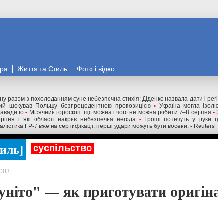
ора
Життя та Стиль
Фото і відео
ну разом з похолоданням суне небезпечна стихія: Діденко назвала дати і рег
ький шокував Польщу безпрецедентною пропозицією
•
Україна могла ізол
завадило
•
Місячний гороскоп: що можна і чого не можна робити 7–8 серпня
•
рпня і які області накриє небезпечна негода
•
Гроші потечуть у руки ц
алістика FP-7 вже на сертифікації, перші удари можуть бути восени, - Reuters
тиль
суспільство
003
уніто" — як приготувати оригін