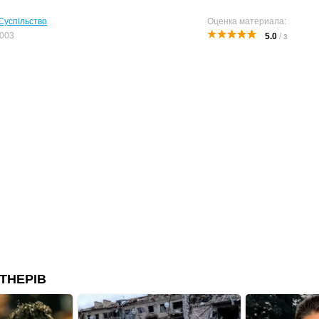
Суспільство
Оценка материала:
003
5.0
/
3