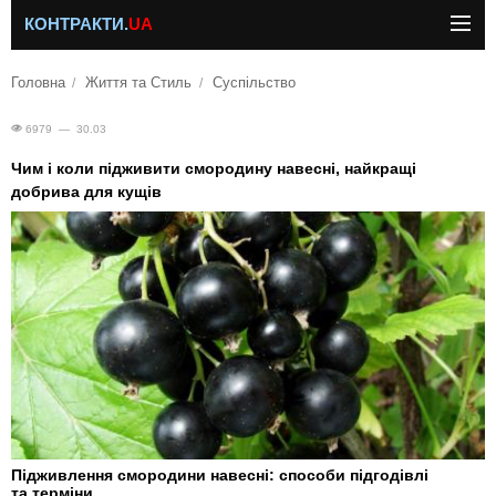
КОНТРАКТИ.
UA
Головна
Життя та Стиль
Суспільство
6979 — 30.03
Чим і коли підживити смородину навесні, найкращі
добрива для кущів
Підживлення смородини навесні: способи підгодівлі
та терміни.