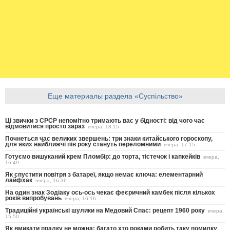
Еще материалы раздела «Суспільство»
Ці звички з СРСР непомітно тримають вас у бідності: від чого час
відмовитися просто зараз
вчера, 18:15
Почнеться час великих звершень: три знаки китайського гороскопу,
для яких найближчі пів року стануть переломними
вчера, 17:15
Готуємо вишуканий крем Пломбір: до торта, тістечок і капкейків
вчера,
16:49
Як спустити повітря з батареї, якщо немає ключа: елементарний
лайфхак
вчера, 16:36
На один знак Зодіаку ось-ось чекає феєричний камбек після кількох
років випробувань
вчера, 16:16
Традиційні українські шулики на Медовий Спас: рецепт 1960 року
вчера,
15:50
Як вмикати пралку не можна: багато хто роками робить таку помилку