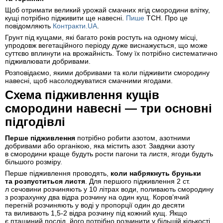
Щоб отримати великий урожай смачних ягід смородини влітку,
кущі потрібно підживити ще навесні.
Пише
ТСН. Про це
повідомляють
Контракти.UA
.
Грунт під кущами, які багато років ростуть на одному місці,
упродовж вегетаційного періоду дуже виснажується, що може
суттєво вплинути на врожайність. Тому їх потрібно систематично
підживлювати добривами.
Розповідаємо, якими добривами та коли підживити смородину
навесні, щоб насолоджуватися смачними ягодами.
Схема підживлення кущів
смородини навесні — три основні
підгодівлі
Перше підживлення
потрібно робити азотом, азотними
добривами або органікою, яка містить азот. Завдяки азоту
в смородини краще будуть рости пагони та листя, ягоди будуть
більшого розміру.
Перше підживлення проводять,
коли набрякнуть бруньки
та розпуститься листя
. Для першого підживлення 2 ст.
л сечовини розчиняють у 10 літрах води, поливають смородину
з розрахунку два відра розчину на один кущ. Коров’ячий
перегній розчиняють у воді у пропорції один до десяти
та виливають 1,5-2 відра розчину під кожний кущ. Якщо
є пташиний послід, його потрібно розчинити у більшій кількості