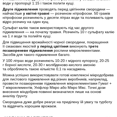
води у пропорції 1:15 і також полити кущі.
Друге підживлення
проводять перед цвітінням смородини —
найчастіше
у квітні-травні
— розчином нітрофоски. 50 грамів
нітрофоски розчиняють у десяти літрах води та поливають одне
відро розчину на один кущ.
Сульфат калію також використовують під час другого
підживлення — на початку травня. Розчиніть 10 г сульфату калію
на 1 л води та полийте кущі.
Для підвищення врожайності чорної смородини, покращення
її смакових якостей
у період цвітіння
виконують
третє
позакореневе підживлення
рослини мікроелементами.
Засобів для такого підживлення багато.
У 100 літрах води розчиняють 10-20 г мідного купоросу, 20-25
г борної кислоти, 20-30 г молібденово-кислого амонію
та обробляють такою кількістю 0,1 га насаджень.
Можна успішно використовувати готові комплексні мікродобрива
для листового підживлення від різних виробників, наприклад,
провести позакореневе підживлення мікроелементами Гумат +
7 мікроелементів, Уніфлор Мікро або Мікро Мікс. Точні дози
внесення міндобрив повинні визначатися лише на основі
аналізу ґрунту.
Смородина дуже добре реагує на приділену їй увагу та турботу
та віддячить хорошим врожаєм.