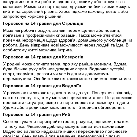
зануритися в теми роботи, здоров’я, режиму або стосунків із
колегами. Розмови з партнером, друзями чи близькими можуть
вийти на серйозний рівень. Хтось підкаже важливу деталь або
запропонує корисне рішення.
Гороскоп на 14 травня для Стрільців
Можливі робочі поїздки, активні переміщення або новини,
пов’язані з професійними справами. Також може з’явитися
приємна інформація щодо здоров’я, домашнього улюбленця чи
роботи. День відкриває нові можливості через людей та ідеї. В
особистому житті можлива інтрига.
Гороскоп на 14 травня для Козерогів
У родині може спливти тема, про яку раніше мовчали. Вдома
буде більше руху або невідкладних справ. Водночас зустрічі,
спорт, творчість, розваги чи час із дітьми допоможуть
перемкнутися. Особисте життя також може приємно оживитися.
Гороскоп на 14 травня для Водоліїв
У розмовах ви захочете докопатися до суті. Поверхневі відповіді
вас не влаштують, тому можливі прямі запитання. Це допоможе
прояснити ситуацію, якщо не перетворювати розмову на допит.
Удома або з родичами можливі теплі й корисні обговорення.
Гороскоп на 14 травня для Риб
Сьогодні уважно перевіряйте гроші, рахунки, підписки, платежі
та покупки. Фінансові дрібниці можуть виявитися важливими.
Водночас ви легко надихаєте інших і переконливо пояснюєте
свої ідеї. День вдалий для навчання, переговорів і ділових