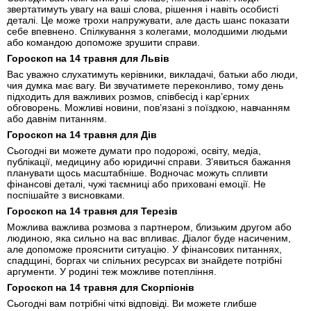
звертатимуть увагу на ваші слова, рішення і навіть особисті
деталі. Це може трохи напружувати, але дасть шанс показати
себе впевнено. Спілкування з колегами, молодшими людьми
або командою допоможе зрушити справи.
Гороскоп на 14 травня для Львів
Вас уважно слухатимуть керівники, викладачі, батьки або люди,
чия думка має вагу. Ви звучатимете переконливо, тому день
підходить для важливих розмов, співбесід і кар’єрних
обговорень. Можливі новини, пов’язані з поїздкою, навчанням
або давнім питанням.
Гороскоп на 14 травня для Дів
Сьогодні ви можете думати про подорожі, освіту, медіа,
публікації, медицину або юридичні справи. З’явиться бажання
планувати щось масштабніше. Водночас можуть спливти
фінансові деталі, чужі таємниці або приховані емоції. Не
поспішайте з висновками.
Гороскоп на 14 травня для Терезів
Можлива важлива розмова з партнером, близьким другом або
людиною, яка сильно на вас впливає. Діалог буде насиченим,
але допоможе прояснити ситуацію. У фінансових питаннях,
спадщині, боргах чи спільних ресурсах ви знайдете потрібні
аргументи. У родині теж можливе потепління.
Гороскоп на 14 травня для Скорпіонів
Сьогодні вам потрібні чіткі відповіді. Ви можете глибше