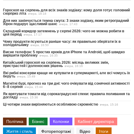
Гороскоп на серпень для всіх знаків зодіаку: кому доля готує головний
сюрприз літа
вчера, 18:18
Для них закінчується темна смуга: 3 знаки зодіаку, яким ретроградний
Хірон подарує щасливий шанс
вчера, 17:43
Складний коридор затемнень у серпні 2026: чого не можна робити в
цей період
вчера, 17:17
Чому продукти псуються раніше часу: як правильно зберігати їх в
холодильнику
вчера, 16:50
Висне телефон: 5 простих кроків для iPhone та Android, щоб швидко
вирішити проблему
вчера, 16:35
Китайський гороскоп на серпень 2026: місяць великих змін,
пристрастей і доленосних рішень
вчера, 16:16
Які рибні консерви краще не купувати в супермаркеті, але всі чомусь їх
беруть
вчера, 15:49
Магнітні бурі, прогноз на три дні: чого очікувати від сонячної активності
6–8 серпня
вчера, 15:44
Як врятувати томати від сорокаградусної спеки: правила поливання та
догляду
вчера, 15:36
Ці чотири знаки вирізняються особливою скромністю
вчера, 15:16
Політика
Бізнес
Колонки
Кабінет директора
Життя і стиль
Фоторепортажі
Відео
Ітоги