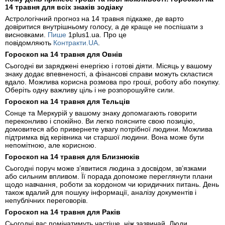
14 травня для всіх знаків зодіаку
Астрологічний прогноз на 14 травня підкаже, де варто
довіритися внутрішньому голосу, а де краще не поспішати з
висновками.
Пише
1plus1.ua. Про це
повідомляють
Контракти.UA
.
Гороскоп на 14 травня для Овнів
Сьогодні ви заряджені енергією і готові діяти. Місяць у вашому
знаку додає впевненості, а фінансові справи можуть скластися
вдало. Можлива корисна розмова про гроші, роботу або покупку.
Оберіть одну важливу ціль і не розпорошуйте сили.
Гороскоп на 14 травня для Тельців
Сонце та Меркурій у вашому знаку допомагають говорити
переконливо і спокійно. Ви легко поясните свою позицію,
домовитеся або привернете увагу потрібної людини. Можлива
підтримка від керівника чи старшої людини. Вона може бути
непомітною, але корисною.
Гороскоп на 14 травня для Близнюків
Сьогодні поруч може з’явитися людина з досвідом, зв’язками
або сильним впливом. Її порада допоможе переглянути плани
щодо навчання, роботи за кордоном чи юридичних питань. День
також вдалий для пошуку інформації, аналізу документів і
непублічних переговорів.
Гороскоп на 14 травня для Раків
Сьогодні вас помічатимуть частіше, ніж зазвичай. Люди