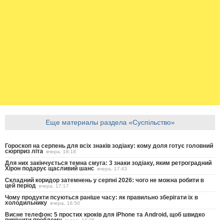
Еще материалы раздела «Суспільство»
Гороскоп на серпень для всіх знаків зодіаку: кому доля готує головний
сюрприз літа
вчера, 18:18
Для них закінчується темна смуга: 3 знаки зодіаку, яким ретроградний
Хірон подарує щасливий шанс
вчера, 17:43
Складний коридор затемнень у серпні 2026: чого не можна робити в
цей період
вчера, 17:17
Чому продукти псуються раніше часу: як правильно зберігати їх в
холодильнику
вчера, 16:50
Висне телефон: 5 простих кроків для iPhone та Android, щоб швидко
вирішити проблему