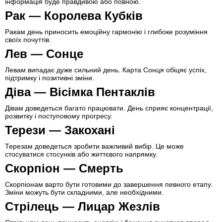
інформація буде правдивою або повною.
Рак — Королева Кубків
Ракам день приносить емоційну гармонію і глибоке розуміння
своїх почуттів.
Лев — Сонце
Левам випадає дуже сильний день. Карта Сонця обіцяє успіх,
підтримку і позитивні зміни.
Діва — Вісімка Пентаклів
Дівам доведеться багато працювати. День сприяє концентрації,
розвитку і поступовому прогресу.
Терези — Закохані
Терезам доведеться зробити важливий вибір. Це може
стосуватися стосунків або життєвого напрямку.
Скорпіон — Смерть
Скорпіонам варто бути готовими до завершення певного етапу.
Зміни можуть бути складними, але необхідними.
Стрілець — Лицар Жезлів