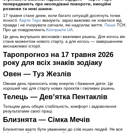
попереджають про несподівані повороти, емоційні
розмови та нові шанси.
17 травня стане днем, коли багато ситуацій досягнуть точки
ясності.
Карти Таро
вказують: зараз важливо не ховатися від
правди і не ігнорувати сигнали, які надсилає життя.
Пише
ТСН.
Про це повідомляють
Контракти.UA
.
Це день внутрішніх висновків і важливих рішень. Для когось він
стане моментом нового старту, а для когось — завершенням
виснажливої історії.
Таропрогноз на 17 травня 2026
року для всіх знаків зодіаку
Овен — Туз Жезлів
Овнам день приносить нову енергію і бажання діяти. Це
хороший час для старту нових проєктів і сміливих рішень.
Телець — Дев’ятка Пентаклів
Тельцям день обіцяє стабільність, комфорт і задоволення
результатами своєї праці.
Близнята — Сімка Мечів
Близнятам варто бути уважними до слів інших людей. Не вся