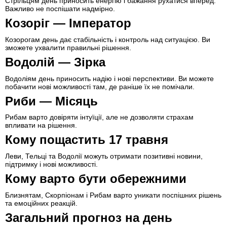
Стрільцям день приносить енергію і бажання рухатися вперед.
Важливо не поспішати надмірно.
Козоріг — Імператор
Козорогам день дає стабільність і контроль над ситуацією. Ви
зможете ухвалити правильні рішення.
Водолій — Зірка
Водоліям день приносить надію і нові перспективи. Ви можете
побачити нові можливості там, де раніше їх не помічали.
Риби — Місяць
Рибам варто довіряти інтуїції, але не дозволяти страхам
впливати на рішення.
Кому пощастить 17 травня
Леви, Тельці та Водолії можуть отримати позитивні новини,
підтримку і нові можливості.
Кому варто бути обережними
Близнятам, Скорпіонам і Рибам варто уникати поспішних рішень
та емоційних реакцій.
Загальний прогноз на день