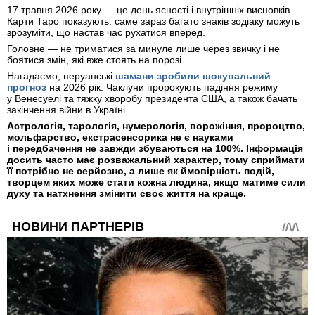
17 травня 2026 року — це день ясності і внутрішніх висновків.
Карти Таро показують: саме зараз багато знаків зодіаку можуть
зрозуміти, що настав час рухатися вперед.
Головне — не триматися за минуле лише через звичку і не
боятися змін, які вже стоять на порозі.
Нагадаємо, перуанські
шамани зробили шокувальний
прогноз
на 2026 рік. Чаклуни пророкують падіння режиму
у Венесуелі та тяжку хворобу президента США, а також бачать
закінчення війни в Україні.
Астрологія, тарологія, нумерологія, ворожіння, пророцтво,
мольфарство, екстрасенсорика не є науками
і передбачення не завжди збуваються на 100%. Інформація
досить часто має розважальний характер, тому сприймати
її потрібно не серйозно, а лише як ймовірність подій,
творцем яких може стати кожна людина, якщо матиме сили
духу та натхнення змінити своє життя на краще.