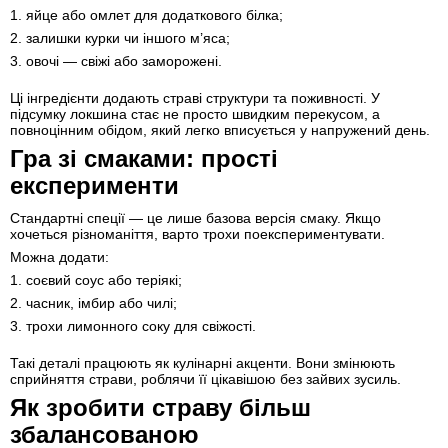
1. яйце або омлет для додаткового білка;
2. залишки курки чи іншого м’яса;
3. овочі — свіжі або заморожені.
Ці інгредієнти додають страві структури та поживності. У
підсумку локшина стає не просто швидким перекусом, а
повноцінним обідом, який легко вписується у напружений день.
Гра зі смаками: прості
експерименти
Стандартні спеції — це лише базова версія смаку. Якщо
хочеться різноманіття, варто трохи поекспериментувати.
Можна додати:
1. соєвий соус або теріякі;
2. часник, імбир або чилі;
3. трохи лимонного соку для свіжості.
Такі деталі працюють як кулінарні акценти. Вони змінюють
сприйняття страви, роблячи її цікавішою без зайвих зусиль.
Як зробити страву більш
збалансованою