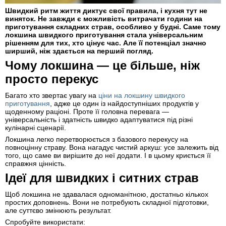
Швидкий ритм життя диктує свої правила, і кухня тут не
виняток. Не завжди є можливість витрачати години на
приготування складних страв, особливо у будні. Саме тому
локшина швидкого приготування стала універсальним
рішенням для тих, хто цінує час. Але її потенціал значно
ширший, ніж здається на перший погляд.
Чому локшина — це більше, ніж
просто перекус
Багато хто звертає увагу на
ціни на локшину швидкого
приготування
, адже це один із найдоступніших продуктів у
щоденному раціоні. Проте її головна перевага —
універсальність і здатність швидко адаптуватися під різні
кулінарні сценарії.
Локшина легко перетворюється з базового перекусу на
повноцінну страву. Вона нагадує чистий аркуш: усе залежить від
того, що саме ви вирішите до неї додати. І в цьому криється її
справжня цінність.
Ідеї для швидких і ситних страв
Щоб локшина не здавалася одноманітною, достатньо кількох
простих доповнень. Вони не потребують складної підготовки,
але суттєво змінюють результат.
Спробуйте використати: