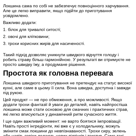
Локшина сама по собі не забезпечує повноцінного харчування.
Але це легко виправити, якщо підійти до приготування
усвідомлено.
Важливо додати:
1. білок для тривалої ситості;
2. овочі для клітковини;
3. трохи корисних жирів для насиченості.
Такий підхід дозволяє уникнути швидкого відчуття голоду і
робить страву більш гармонійною. У результаті ви отримуєте не
просто швидку їжу, а продумане рішення.
Простота як головна перевага
Локшина швидкого приготування не претендує на статус високої
кухні, але саме в цьому її сила. Вона швидка, доступна і завжди
під рукою.
Цей продукт — не про обмеження, а про можливості. Якщо
додати трохи фантазії й уваги до деталей, навіть найпростіша
локшина може стати основою для смачних і практичних страв,
які легко вписуються у динамічний ритм сучасного життя.
І ще один важливий момент: не варто боятися імпровізації.
Навіть прості інгредієнти, які вже є у холодильнику, можуть
змінити смак локшини до невпізнаваності. Трохи сиру, зелень
або навіть горіхи додають нових відтінків і текстур. Саме такі