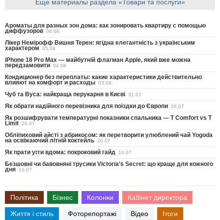
Еще материалы раздела «Товари та послуги»
Ароматы для разных зон дома: как зонировать квартиру с помощью
диффузоров
08.08
Лікер Немірофф Вишня Терен: ягідна елегантність з українським
характером
05.08
iPhone 18 Pro Max — майбутній флагман Apple, який вже можна
передзамовити
04.08
Кондиционер без переплаты: какие характеристики действительно
влияют на комфорт и расходы
03.08
Чуб та Вуса: найкраща перукарня в Києві
31.07
Як обрати надійного перевізника для поїздки до Європи
26.07
Як розшифрувати температурні показники спальника — T Comfort vs T
Limit
20.07
Обліпиховий айсті з абрикосом: як перетворити улюблений чай Yogoda
на освіжаючий літній коктейль
20.07
Як прати угги вдома: покроковий гайд
16.07
Безшовні чи бавовняні трусики Victoria’s Secret: що краще для кожного
дня
10.07
Політика
Бізнес
Колонки
Кабінет директора
Життя і стиль
Фоторепортажі
Відео
Ітоги