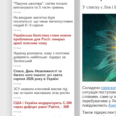
"Пакунок школяра": сім'ям почали
У списку є Лев і 
виплачувати по 5 тисяч гривень
На вихідних магнітна буря
посилиться: що чекає метеочутливих
людей 8 і 9 серпня
Українська балістика стане новою
проблемою для Росії: генерал
армії пояснив чому
Українці розповіли, кому з політиків
довіряють найбільше: лідирує не
Зеленський
Спаси, День Незалежності та
багато чого іншого: усі свята
серпня 2026 року в Україні
Складено
гороско
ЗСУ назвали ключовий виклик під
ситуація поступов
час останніх масованих атак росіян
словами, саме ці 
перебуватиме у Ле
США і Україна модернізують С-300
повідомляють
Кон
через дефіцит ракет Patriot, - ЗМІ
Також підкреслюєть