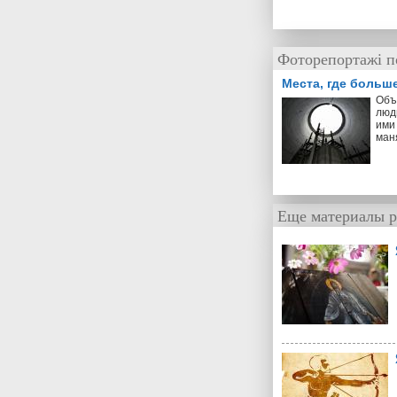
Фоторепортажі п
Места, где больш
Объ
люд
ими 
ман
Еще материалы р