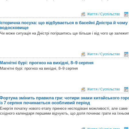
Життя / Суспільство
Історична посуха: що відбувається в басейні Дністра й чому 
водосховище
Чи може ситуація на Дністрі погіршитись ще більше і від чого це залежи
Життя / Суспільство
Магнітні бурі: прогноз на вихідні, 8–9 серпня
Магнітні бурі: прогноз на вихідні, 8–9 серпня
Життя / Суспільство
Фортуна змінить правила гри: чотири знаки китайського гор
із 7 серпня починається особливий період
Енергія початку нового етапу принесе несподівані можливості, але саме
східного календаря першими відчують, що доля починає грати на їхньом