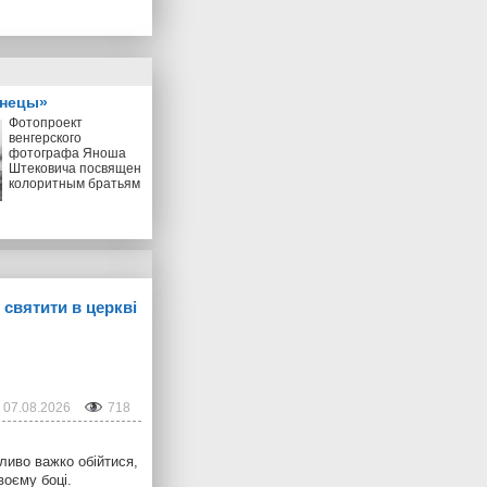
знецы»
Фотопроект
венгерского
фотографа Яноша
Штековича посвящен
колоритным братьям
 святити в церкві
07.08.2026
718
ливо важко обійтися,
воєму боці.