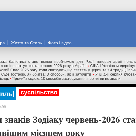
ора
Життя та Стиль
Фото і відео
нська балістика стане новою проблемою для Росії: генерал армії поясн
чого іншого: усі свята серпня 2026 року в Україні
•
США і Україна модернізу
ховий Спас 2026 року: коли святкують, що святять у церкві та які традиції пр
буде гострою, як бритва: 3 способи, як її заточити
•
У ці дні серпня клюва
ісяць
•
"Трюки" з содою: 10 способів застосування, про які ви не знали
тиль
суспільство
499
 знаків Зодіаку червень-2026 ста
вішим місяцем року