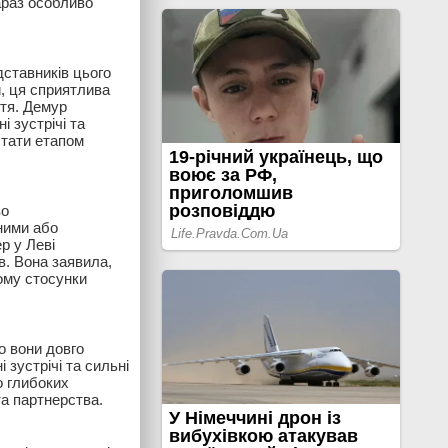
зараз особливо
дставників цього
и, ця сприятлива
ття. Демур
 зустрічі та
стати етапом
во
ними або
р у Леві
в. Вона заявила,
ьому стосунки
о вони довго
 зустрічі та сильні
о глибоких
та партнерства.