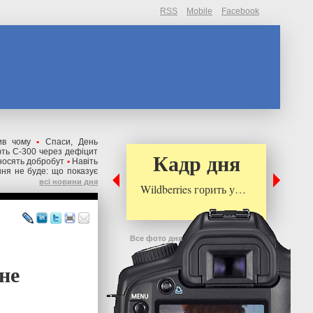
RSS
Mobile
Facebook
ив чому
•
Спаси, День
ють С-300 через дефіцит
Кадр дня
иносять добробут
•
Навіть
ння не буде: що показує
всі новини дня
Wildberries горить у…
Все фото дня
не