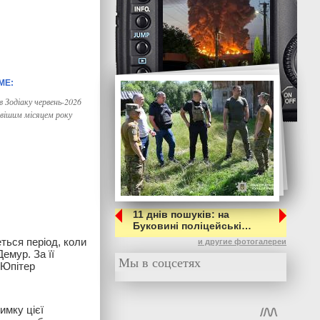
в Зодіаку червень-2026
вішим місяцем року
11 днів пошуків: на
Буковині поліцейські…
еться період, коли
и другие фотогалереи
емур. За її
Мы в соцсетях
 Юпітер
имку цієї