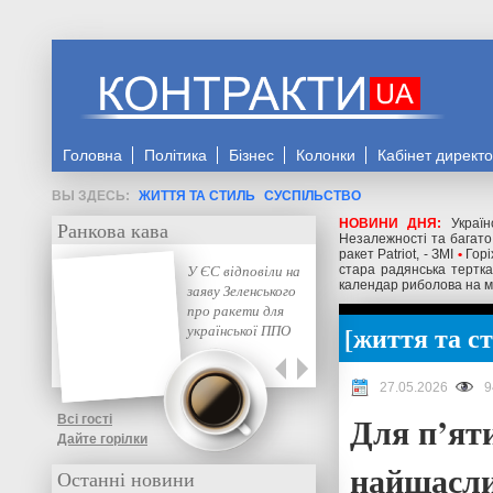
Головна
Політика
Бізнес
Колонки
Кабінет директ
ЖИТТЯ ТА СТИЛЬ
СУСПІЛЬСТВО
НОВИНИ ДНЯ:
Украї
Ранкова кава
Незалежності та багато 
ракет Patriot, - ЗМІ
•
Горі
У ЄС відповіли на
стара радянська тертка 
календар риболова на м
заяву Зеленського
про ракети для
життя та с
української ППО
27.05.2026
9
Для п’яти
Всі гості
Дайте горілки
найщасли
Останні новини