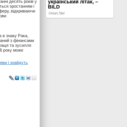
анні десять років у
ться зростанням і
феру, відкриваючи
мови
 в знаку Рака,
заний з фінансами
праця та зусилля
26 року може
яви і знайдуть