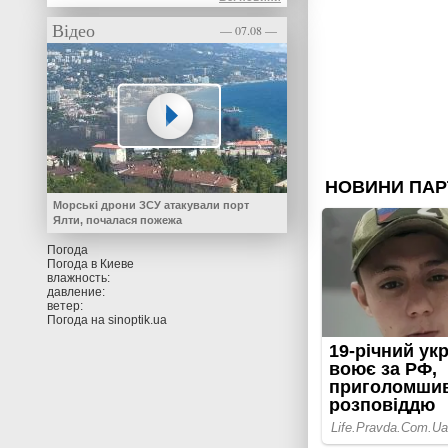
Відео
— 07.08 —
Морські дрони ЗСУ атакували порт
Ялти, почалася пожежа
Погода
Погода в
Киеве
влажность:
давление:
ветер:
Погода на
sinoptik.ua