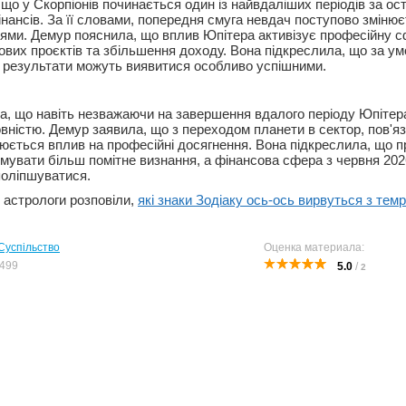
що у Скорпіонів починається один із найвдаліших періодів за ост
інансів. За її словами, попередня смуга невдач поступово змінює
ми. Демур пояснила, що вплив Юпітера активізує професійну с
ових проєктів та збільшення доходу. Вона підкреслила, що за у
 результати можуть виявитися особливо успішними.
а, що навіть незважаючи на завершення вдалого періоду Юпітера
овністю. Демур заявила, що з переходом планети в сектор, пов'я
люється вплив на професійні досягнення. Вона підкреслила, що 
имувати більш помітне визнання, а фінансова сфера з червня 20
поліпшуватися.
 астрологи розповіли,
які знаки Зодіаку ось-ось вирвуться з темр
Суспільство
Оценка материала:
499
5.0
/
2