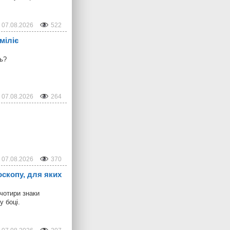
07.08.2026
522
міліє
ть?
07.08.2026
264
07.08.2026
370
оскопу, для яких
 чотири знаки
у боці.