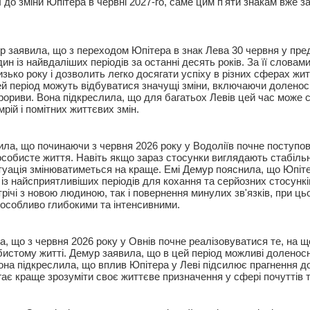
ї до зміни Юпітера в червні 2027-го, саме цим п'яти знакам вже 
р заявила, що з переходом Юпітера в знак Лева 30 червня у пре
ин із найвдаліших періодів за останні десять років. За її словам
изько року і дозволить легко досягати успіху в різних сферах жи
й період можуть відбуватися значущі зміни, включаючи доленосні
прориви. Вона підкреслила, що для багатьох Левів цей час може 
мрій і помітних життєвих змін.
ила, що починаючи з червня 2026 року у Водоліїв почне поступо
собисте життя. Навіть якщо зараз стосунки виглядають стабіль
туація змінюватиметься на краще. Емі Демур пояснила, що Юпіте
із найсприятливіших періодів для кохання та серйозних стосункі
річі з новою людиною, так і повернення минулих зв'язків, при ц
особливо глибокими та інтенсивними.
, що з червня 2026 року у Овнів почне реалізовуватися те, на щ
истому житті. Демур заявила, що в цей період можливі доленосні
Вона підкреслила, що вплив Юпітера у Леві підсилює прагнення д
гає краще зрозуміти своє життєве призначення у сфері почуттів 