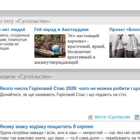
о тегу «Суспільство»
е нет людей
Гей парад в Амстердаме
Проект «Бли
екты, созданные
Это настоящий
ьми, покинутые
карнавал -
и снова их
красочный, яркий,
ящие.
бесконечно
креативный и
жизнеутверждающий
аздела
«Суспільство»
Якого числа Горіховий Спас 2026: чого не можна робити і що
Дізнайтеся, як ще називають Горіховий Спас і що подають на стіл.
Життя / Суспільство
Якому знаку зодіаку пощастить 8 серпня
Удача потрібна завжди і всім, але в наш — непростий — час без неї особ
тому так важливо знати, що зірки — та й сама доля — перебувають на т