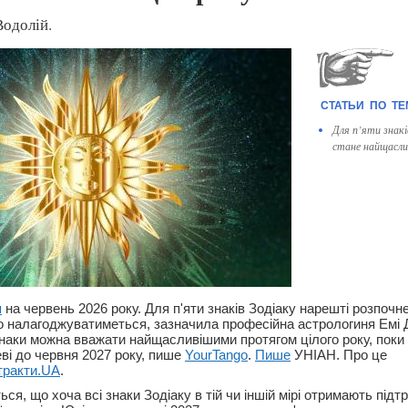
Водолій.
Для п’яти знакі
стане найщасли
п
на червень 2026 року. Для п'яти знаків Зодіаку нарешті розпочн
о налагоджуватиметься, зазначила професійна астрологиня Емі Д
знаки можна вважати найщасливішими протягом цілого року, поки
ві до червня 2027 року, пише
YourTango
.
Пише
УНІАН. Про це
тракти.UA
.
ся, що хоча всі знаки Зодіаку в тій чи іншій мірі отримають підтр