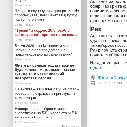
Астролог заявила, 
сфері кар'єри та ф
новими можливостя
Чи варто скуповувати долари: банкір
спрогнозував, чого чекати від курсу
перспективи для н
наступного тижня
цілеспрямованості
Рак
"Трюки" з содою: 10 способів
застосування, про які ви не знали
Астролог зазначил
удача не зникає п
та кар'єрою, поси
Вступ-2026: як підтвердити місце
Раків почнуть отр
навчання після повідомлення
"рекомендовано до зарахування"
почати стабільно 
Нагадаємо, раніше
Життя цих знаків зодіаку вже не
щастя
.
буде колишнім: гороскоп назвав
тих, на кого чекає великий
Життя та Стиль / 
поворот із 8 серпня
27.05.2026
9
На вигляд – звичайне рагу, на смак –
ресторанна страва: як приготувати
таку вечерю
Експорт зерна з України може
скоротитися на 53% через атаки РФ
на порти, - Bloomberg
Всі новини