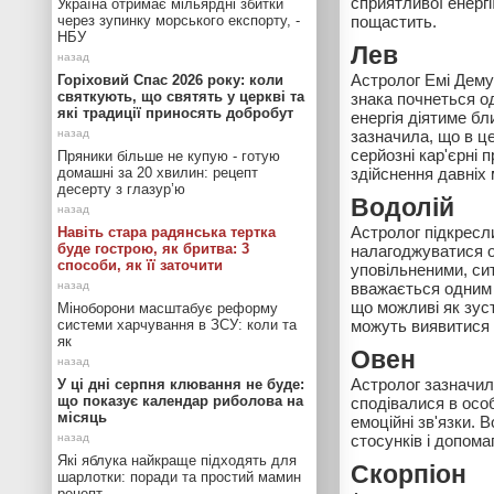
сприятливої енергі
Україна отримає мільярдні збитки
через зупинку морського експорту, -
пощастить.
НБУ
Лев
Астролог Емі Дему
Горіховий Спас 2026 року: коли
святкують, що святять у церкві та
знака почнеться од
які традиції приносять добробут
енергія діятиме бл
зазначила, що в це
серйозні кар'єрні 
Пряники більше не купую - готую
домашні за 20 хвилин: рецепт
здійснення давніх 
десерту з глазур’ю
Водолій
Астролог підкресл
Навіть стара радянська тертка
буде гострою, як бритва: 3
налагоджуватися о
способи, як її заточити
уповільненими, си
вважається одним 
що можливі як зуст
Міноборони масштабує реформу
системи харчування в ЗСУ: коли та
можуть виявитися 
як
Овен
Астролог зазначила
У ці дні серпня клювання не буде:
що показує календар риболова на
сподівалися в особ
місяць
емоційні зв'язки. 
стосунків і допома
Які яблука найкраще підходять для
Скорпіон
шарлотки: поради та простий мамин
рецепт