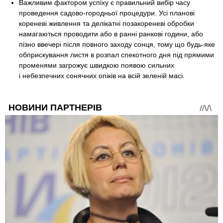
Важливим фактором успіху є правильний вибір часу
проведення садово-городньої процедури. Усі планові
кореневі живлення та делікатні позакореневі обробки
намагаються проводити або в ранні ранкові години, або
пізно ввечері після повного заходу сонця, тому що будь-яке
обприскування листя в розпал спекотного дня під прямими
променями загрожує швидкою появою сильних
і небезпечних сонячних опіків на всій зеленій масі.