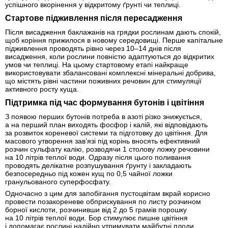
успішного вкорінення у відкритому ґрунті чи теплиці.
Стартове підживлення після пересадження
Після висадження баклажанів на грядки рослинам дають спокій,
щоб коріння прижилося в новому середовищі. Перше капітальне
підживлення проводять рівно через 10–14 днів після
висадження, коли рослини повністю адаптуються до відкритих
умов чи теплиці. На цьому стартовому етапі найкраще
використовувати збалансовані комплексні мінеральні добрива,
що містять рівні частини поживних речовин для стимуляції
активного росту куща.
Підтримка під час формування бутонів і цвітіння
З появою перших бутонів потреба в азоті різко знижується,
а на перший план виходять фосфор і калій, які відповідають
за розвиток кореневої системи та підготовку до цвітіння. Для
масового утворення зав’язі під корінь вносять ефективний
розчин сульфату калію, розводячи 1 столову ложку речовини
на 10 літрів теплої води. Одразу після цього поливання
проводять делікатне розпушування ґрунту і закладають
безпосередньо під кожен кущ по 0,5 чайної ложки
гранульованого суперфосфату.
Одночасно з цим для запобігання пустоцвітам вкрай корисно
провести позакореневе обприскування по листу розчином
борної кислоти, розчинивши від 2 до 5 грамів порошку
на 10 літрів теплої води. Бор стимулює пишне цвітіння
і допомагає рослині надійно утримувати майбутні плоди.