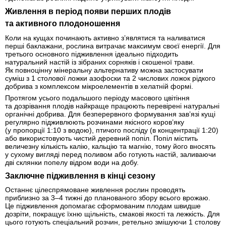
Живлення в період появи перших плодів
та активного плодоношення
Коли на кущах починають активно з’являтися та наливатися
перші баклажани, рослина витрачає максимум своєї енергії. Для
третього основного підживлення ідеально підходить
натуральний настій із зібраних сорняків і скошеної трави.
Як повноцінну мінеральну альтернативу можна застосувати
суміш з 1 столової ложки азофоски та 2 числових ложок рідкого
добрива з комплексом мікроелементів в хелатній формі.
Протягом усього подальшого періоду масового цвітіння
та дозрівання плодів найкраще працюють перевірені натуральні
органічні добрива. Для безперервного формування зав’язі кущі
регулярно підживлюють розчинами якісного коров’яку
(у пропорції 1:10 з водою), птичого посліду (в концентрації 1:20)
або використовують чистий деревний попіл. Попіл містить
величезну кількість калію, кальцію та магнію, тому його вносять
у сухому вигляді перед поливом або готують настій, заливаючи
дві склянки попелу відром води на добу.
Заключне підживлення в кінці сезону
Останнє цілеспрямоване живлення рослин проводять
приблизно за 3–4 тижні до планованого збору всього врожаю.
Це підживлення допомагає сформованим плодам швидше
дозріти, покращує їхню щільність, смакові якості та лежкість. Для
цього готують спеціальний розчин, ретельно змішуючи 1 столову