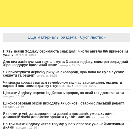
Еще материалы раздела «Суспільство»
П’ять знаків Зодіаку отримають знак долі: число ангела 8/6 принесе їм
удачу
сегодня, 18:44
Для них закінчується темна смуга: 3 знаки зодіаку, яким ретроградний
Хірон подарує щасливий шанс
сегодня, 17:15
Як приготувати червону рибу на сковороді, щоб вона не була сухою:
секрети та рецепт
сегодня, 16:51
Чи можна користуватися телефоном під час заряджання: експерти
нарешті поставили крапку в суперечках
сегодня, 16:37
Ці знаки Зодіаку нарешті здійснять прорив, на який так довго чекали
сегодня, 16:16
Ці консервовані огірки виходять як бочкові: старий сільський рецепт
сегодня, 15:50
Як помити унітаз всередині та ззовні в домашніх умовах: один
домашній засіб допоможе зробити туалет чистим
сегодня, 15:36
На три знаки Зодіаку чекає тріумф у всіх справах уже найближчими
днями
сегодня, 15:16