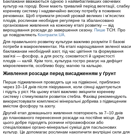
Баклажани вважаються однією з найвибагливіших овочевих
культур на городі. Вони мають тривалий період вегетації, слабку
кореневу систему і надзвичайно високу потребу в поживних
речовинах. Щоб отримати рясний урожай великих і м’ясистих
плодів, рослинам необхідне регулярне та збалансовано
організоване живлення на кожному етапі розвитку — від
вирощування розсади до завершення сезону.
Пише
ТСН. Про
це повідомляють
Контракти.UA
.
Для правильного розвитку культури важливо розуміти її базові
потреби в макроелементах. На етапі нарощування зеленої маси
баклажанам необхідний азот, під час цвітіння та формування
зав’язі — фосфор, а для росту, соковитості й цукристості
плодів — калій. Крім того, культура гостро реагує на дефіцит
мікроелементів, особливо бору, магнію та кальцію.
Живлення розсади перед висадженням у ґрунт
Перше підживлення проводять ще на підвіконні, приблизно
через 10–14 днів після пікірування, коли сіянці адаптуються
і підуть у ріст. На цьому етапі важливо зміцнити кореневу
систему і стимулювати розвиток стебла. Фахівці рекомендують
використовувати комплексні мінеральні добрива з підвищеним
вмістом фосфору та азоту.
Другий етап домашнього живлення повторюють за 7–10 днів
до планованого перенесення розсади на постійне місце. Для
цього добре підходять розчини нітроамофоски або
спеціалізовані органо-мінеральні суміші для пасльонових
культур. Це допомагає рослинам накопичити внутрішні сили для