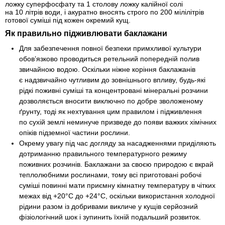
ложку суперфосфату та 1 столову ложку калійної солі
на 10 літрів води, і акуратно вносять строго по 200 мілілітрів
готової суміші під кожен окремий кущ.
Як правильно підживлювати баклажани
Для забезпечення повної безпеки примхливої культури
обов’язково проводиться ретельний попередній полив
звичайною водою. Оскільки ніжне коріння баклажанів
є надзвичайно чутливим до зовнішнього впливу, будь-які
рідкі поживні суміші та концентровані мінеральні розчини
дозволяється вносити виключно по добре зволоженому
ґрунту, тоді як нехтування цим правилом і підживлення
по сухій землі неминуче призведе до появи важких хімічних
опіків підземної частини рослини.
Окрему увагу під час догляду за насадженнями приділяють
дотриманню правильного температурного режиму
поживних розчинів. Баклажани за своєю природою є вкрай
теплолюбними рослинами, тому всі приготовані робочі
суміші повинні мати приємну кімнатну температуру в чітких
межах від +20°C до +24°C, оскільки використання холодної
рідини разом із добривами викличе у кущів серйозний
фізіологічний шок і зупинить їхній подальший розвиток.