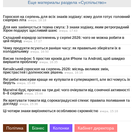
Еще материалы раздела «Суспільство»
Гороскоп на серпень для всіх знаків зодіаку: кому доля готує головний
сюрприз літа
вчера, 18:18
Для них закінчується темна смуга: 3 знаки зодіаку, яким ретроградний
Хірон подарує щасливий шанс
вчера, 17:43
Складний коридор затемнень у серпні 2026: чого не можна робити в
цей період
вчера, 17:17
Чому продукти псуються раніше часу: як правильно зберігати їх в
холодильнику
вчера, 16:50
Висне телефон: 5 простих кроків для iPhone та Android, щоб швидко
вирішити проблему
вчера, 16:35
Китайський гороскоп на серпень 2026: місяць великих змін,
пристрастей і доленосних рішень
вчера, 16:16
Які рибні консерви краще не купувати в супермаркеті, але всі чомусь їх
беруть
вчера, 15:49
Магнітні бурі, прогноз на три дні: чого очікувати від сонячної активності
6–8 серпня
вчера, 15:44
Як врятувати томати від сорокаградусної спеки: правила поливання та
догляду
вчера, 15:36
Ці чотири знаки вирізняються особливою скромністю
вчера, 15:16
Політика
Бізнес
Колонки
Кабінет директора