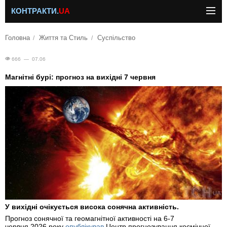
КОНТРАКТИ.
UA
Головна
Життя та Стиль
Суспільство
666 — 07.06
Магнітні бурі: прогноз на вихідні 7 червня
У вихідні очікується висока сонячна активність.
Прогноз сонячної та геомагнітної активності на 6-7
червня 2026 року
опублікував
Центр прогнозування космічної