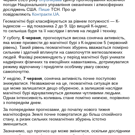
погоди Національного управління океанічних і атмосферних
досліджень США.
Пише
ТСН. Про це
повідомляють
Контракти.UA
.
Геомагнітні бурі класифікуються за рівнем потужності — К-
індексом — від показника 2 до 9. Що вищий К-індекс,
то сильніша буря та її наслідки і вплив на людей і техніку.
У суботу,
6 червня
, прогнозується висока сонячна активність,
яка може призвести до магнітної бурі з К-індексом 5 (червоний
рівень). Такий рівень геомагнітних збурень вважається помірно
сильним і здатний вплинути на самопочуття метеозалежних
людей. Фахівці рекомендують у період магнітної бурі уникати
надмірних фізичних та емоційних навантажень, дотримуватися
режиму відпочинку і приділяти особливу увагу своєму
самопочуттю.
У неділю,
7 червня
, сонячна активність почне поступово
знижуватися. Незважаючи на це, геомагнітна ситуація все
ще може залишатися дещо обуреною, а залишкові наслідки
магнітної бурі відчуватимуться деякими чутливими людьми.
Однак інтенсивність коливань стане помітно нижчою, порівняно
з попереднім днем.
За попередніми прогнозами, до початку нового тижня
магнітосфера Землі почне повертатися до більш спокійного
стану, а ризик сильних геомагнітних збурень істотно
зменшиться.
Зазначимо, що прогноз ще може змінитися, оскільки дослідники