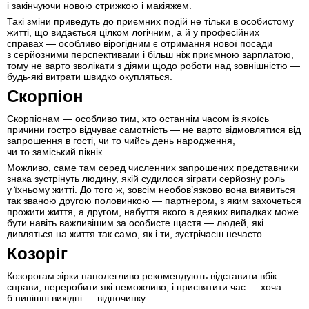
і закінчуючи новою стрижкою і макіяжем.
Такі зміни приведуть до приємних подій не тільки в особистому
житті, що видається цілком логічним, а й у професійних
справах — особливо вірогідним є отримання нової посади
з серйозними перспективами і більш ніж приємною зарплатою,
тому не варто зволікати з діями щодо роботи над зовнішністю —
будь-які витрати швидко окупляться.
Скорпіон
Скорпіонам — особливо тим, хто останнім часом із якоїсь
причини гостро відчуває самотність — не варто відмовлятися від
запрошення в гості, чи то чийсь день народження,
чи то заміський пікнік.
Можливо, саме там серед численних запрошених представники
знака зустрінуть людину, якій судилося зіграти серйозну роль
у їхньому житті. До того ж, зовсім необов’язково вона виявиться
так званою другою половинкою — партнером, з яким захочеться
прожити життя, а другом, набуття якого в деяких випадках може
бути навіть важливішим за особисте щастя — людей, які
дивляться на життя так само, як і ти, зустрічаєш нечасто.
Козоріг
Козорогам зірки наполегливо рекомендують відставити вбік
справи, переробити які неможливо, і присвятити час — хоча
б нинішні вихідні — відпочинку.