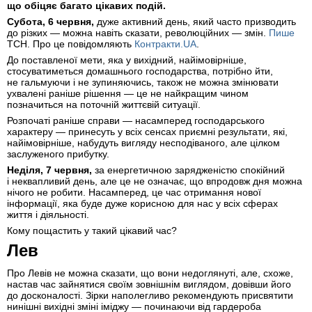
що обіцяє багато цікавих подій.
Субота, 6 червня,
дуже активний день, який часто призводить
до різких — можна навіть сказати, революційних — змін.
Пише
ТСН. Про це повідомляють
Контракти.UA
.
До поставленої мети, яка у вихідний, найімовірніше,
стосуватиметься домашнього господарства, потрібно йти,
не гальмуючи і не зупиняючись, також не можна змінювати
ухвалені раніше рішення — це не найкращим чином
позначиться на поточній життєвій ситуації.
Розпочаті раніше справи — насамперед господарського
характеру — принесуть у всіх сенсах приємні результати, які,
найімовірніше, набудуть вигляду несподіваного, але цілком
заслуженого прибутку.
Неділя, 7 червня,
за енергетичною зарядженістю спокійний
і неквапливий день, але це не означає, що впродовж дня можна
нічого не робити. Насамперед, це час отримання нової
інформації, яка буде дуже корисною для нас у всіх сферах
життя і діяльності.
Кому пощастить у такий цікавий час?
Лев
Про Левів не можна сказати, що вони недоглянуті, але, схоже,
настав час зайнятися своїм зовнішнім виглядом, довівши його
до досконалості. Зірки наполегливо рекомендують присвятити
нинішні вихідні зміні іміджу — починаючи від гардероба