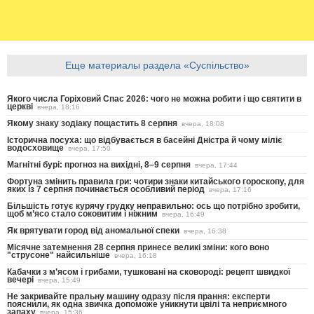
Еще материалы раздела «Суспільство»
Якого числа Горіховий Спас 2026: чого не можна робити і що святити в
церкві
вчера, 18:16
Якому знаку зодіаку пощастить 8 серпня
вчера, 18:08
Історична посуха: що відбувається в басейні Дністра й чому міліє
водосховище
вчера, 17:50
Магнітні бурі: прогноз на вихідні, 8–9 серпня
вчера, 17:44
Фортуна змінить правила гри: чотири знаки китайського гороскопу, для
яких із 7 серпня починається особливий період
вчера, 17:16
Більшість готує курячу грудку неправильно: ось що потрібно зробити,
щоб м’ясо стало соковитим і ніжним
вчера, 16:49
Як врятувати город від аномальної спеки
вчера, 16:38
Місячне затемнення 28 серпня принесе великі зміни: кого воно
"струсоне" найсильніше
вчера, 16:18
Кабачки з м’ясом і грибами, тушковані на сковороді: рецепт швидкої
вечері
вчера, 15:49
Не закривайте пральну машину одразу після прання: експерти
пояснили, як одна звичка допоможе уникнути цвілі та неприємного
запаху
вчера, 15:36