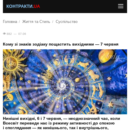
КОНТРАКТИ.
UA
Головна
Життя та Стиль
Суспільство
882 — 07.06
Кому зі знаків зодіаку пощастить вихідними — 7 червня
Нинішні вихідні, 6 і 7 червня, — неоднозначний час, коли
Всесвіт переведе нас із режиму активності до спокою
і споглядання — як нинішнього, так і внутрішнього,