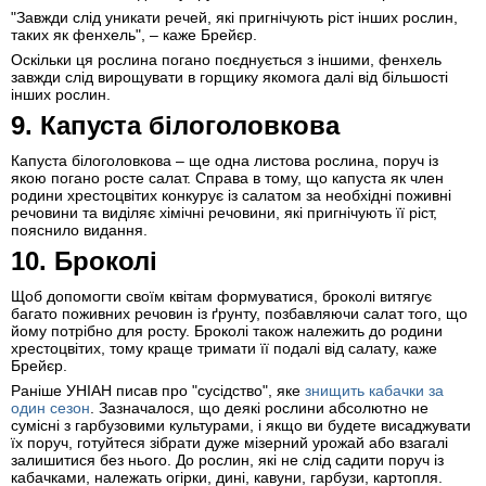
"Завжди слід уникати речей, які пригнічують ріст інших рослин,
таких як фенхель", – каже Брейєр.
Оскільки ця рослина погано поєднується з іншими, фенхель
завжди слід вирощувати в горщику якомога далі від більшості
інших рослин.
9. Капуста білоголовкова
Капуста білоголовкова – ще одна листова рослина, поруч із
якою погано росте салат. Справа в тому, що капуста як член
родини хрестоцвітих конкурує із салатом за необхідні поживні
речовини та виділяє хімічні речовини, які пригнічують її ріст,
пояснило видання.
10. Броколі
Щоб допомогти своїм квітам формуватися, броколі витягує
багато поживних речовин із ґрунту, позбавляючи салат того, що
йому потрібно для росту. Броколі також належить до родини
хрестоцвітих, тому краще тримати її подалі від салату, каже
Брейєр.
Раніше УНІАН писав про "сусідство", яке
знищить кабачки за
один сезон
. Зазначалося, що деякі рослини абсолютно не
сумісні з гарбузовими культурами, і якщо ви будете висаджувати
їх поруч, готуйтеся зібрати дуже мізерний урожай або взагалі
залишитися без нього. До рослин, які не слід садити поруч із
кабачками, належать огірки, дині, кавуни, гарбузи, картопля.