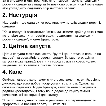
За її словами в'юнкі рослини, як-от гарбузи, можуть "задушити
рослини салату та завадити їм повністю розкрити свій потенціал
або ускладнити садівнику збір листової зелені".
2. Настурція
Настурція – ще одна витка рослина, яку не слід садити поруч із
салатом.
"Хоча настурції вважаються їстівними квітами, цей рід також має
потенціал захопити простір саду, поширитися та задушити
рослини салату", – каже Бранстром.
3. Цвітна капуста
Цвітна капуста може виснажити ґрунт, і це негативно вплине на
здоров'я та врожайність рослин салату. Більше того, цвітна
капуста може приваблювати на город совків та совок – двох
шкідників, які живляться листям рослин.
4. Кале
Оскільки капуста кале також є листовою зеленню, ви, ймовірно,
думаєте, що вона добре поєднується з салатом. Однак, за
словами садівника Тодда Брейєра, капуста кале походить із
родини хрестоцвітих, і тому вона додає до ґрунту хімічні
речовини, які не корисні для салату.
"Хрестоцвіті виділяють хімічні речовини, які перешкоджають
проростанню насіння салату", – каже він.