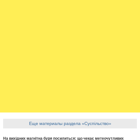
Еще материалы раздела «Суспільство»
На вихідних магнітна буря посилиться: що чекає метеочутливих