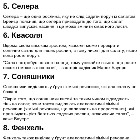
5. Селера
Селера – ще одна рослина, яку не слід садити поруч із салатом.
Брейєр пояснив, що селера призводить до того, що салат
швидко випускає насіння, і це може змінити смак його листя.
6. Квасоля
Відома своїм високим зростом, квасоля може перекрити
сонячне світло для інших рослин, в тому числі і для салату, якщо
вона росте поруч.
"Салат потребує повного сонця, тому уникайте всього, що росте
високо і може затінювати", - застеріг садівник Марек Бауерс.
7. Соняшники
Соняшники виділяють у ґрунт хімічні речовини, які для салату не
бажані.
"Окрім того, що соняшники високі та таким чином відкидають
тінь на салат, вони також виділяють алелопатичні хімічні
речовини (хімічні речовини, що впливають на проростання), які
пригнічують ріст багатьох садових рослин, включаючи салат", –
каже Бауерс.
8. Фенхель
Фенхель також виділяє у ґрунт алелопатичні хімічні речовини.