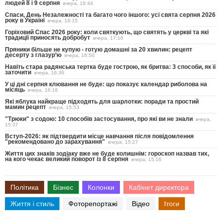
людей 8 і 9 серпня
вчера, 18:44
Спаси, День Незалежності та багато чого іншого: усі свята серпня 2026
року в Україні
вчера, 18:15
Горіховий Спас 2026 року: коли святкують, що святять у церкві та які
традиції приносять добробут
вчера, 17:16
Пряники більше не купую - готую домашні за 20 хвилин: рецепт
десерту з глазур’ю
вчера, 16:50
Навіть стара радянська тертка буде гострою, як бритва: 3 способи, як її
заточити
вчера, 16:36
У ці дні серпня клювання не буде: що показує календар риболова на
місяць
вчера, 16:16
Які яблука найкраще підходять для шарлотки: поради та простий
мамин рецепт
вчера, 15:53
"Трюки" з содою: 10 способів застосування, про які ви не знали
вчера,
15:37
Вступ-2026: як підтвердити місце навчання після повідомлення
"рекомендовано до зарахування"
вчера, 15:27
Життя цих знаків зодіаку вже не буде колишнім: гороскоп назвав тих,
на кого чекає великий поворот із 8 серпня
вчера, 15:16
Політика
Бізнес
Колонки
Кабінет директора
Життя і стиль
Фоторепортажі
Відео
Ітоги