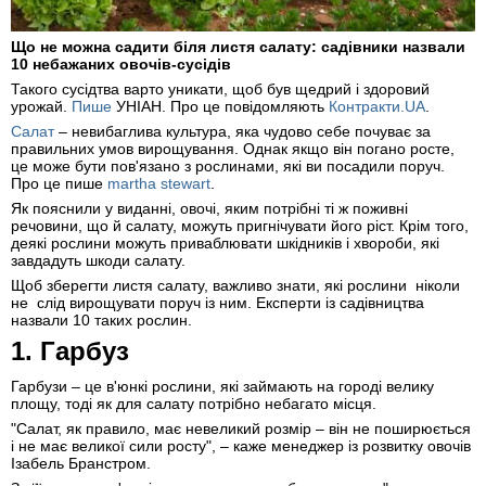
Що не можна садити біля листя салату: садівники назвали
10 небажаних овочів-сусідів
Такого сусідтва варто уникати, щоб був щедрий і здоровий
урожай.
Пише
УНІАН. Про це повідомляють
Контракти.UA
.
Салат
– невибаглива культура, яка чудово себе почуває за
правильних умов вирощування. Однак якщо він погано росте,
це може бути пов'язано з рослинами, які ви посадили поруч.
Про це пише
martha stewart
.
Як пояснили у виданні, овочі, яким потрібні ті ж поживні
речовини, що й салату, можуть пригнічувати його ріст. Крім того,
деякі рослини можуть приваблювати шкідників і хвороби, які
завдадуть шкоди салату.
Щоб зберегти листя салату, важливо знати, які рослини ніколи
не слід вирощувати поруч із ним. Експерти із садівництва
назвали 10 таких рослин.
1. Гарбуз
Гарбузи – це в'юнкі рослини, які займають на городі велику
площу, тоді як для салату потрібно небагато місця.
"Салат, як правило, має невеликий розмір – він не поширюється
і не має великої сили росту", – каже менеджер із розвитку овочів
Ізабель Бранстром.