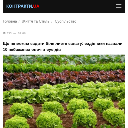
КОНТРАКТИ.
UA
Головна
Життя та Стиль
Суспільство
333 — 07.06
Що не можна садити біля листя салату: садівники назвали
10 небажаних овочів-сусідів