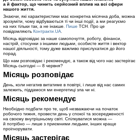
а й фактор, що чинить серйозний вплив на всі сфери
нашого життя.
Знаючи, які характеристики має конкретна місячна доба, можна
зрозуміти, чому відбуваються ті чи інші події, а ми реагуємо
на них тільки так, а не інакше.
Пише
ТСН. Про це
повідомляють
Контракти.UA
.
Місяць відповідає за наше самопочуття, роботу, фінанси,
настрій, стосунки з іншими людьми, особисте життя і вектор
нашої діяльності, тому дуже важливо прислухатися до його
порад.
Що нам розповідає і рекомендує, а також від чого нас застерігає
Місяць сьогодні — 8 червня?
Місяць розповідає
День, коли негатив витатиме в повітрі, і лише від нас самих
залежить, піддамося ми енергетиці зла чи ні.
Місяць рекомендує
Необхідно подбати про те, щоб незважаючи на початок
робочого тижня, провести день у спокої та зосередженості
на своєму внутрішньому світі. Спілкуватися можна —
й потрібно — лише з приємними людьми, інших краще
проігнорувати.
Місяць застерігає