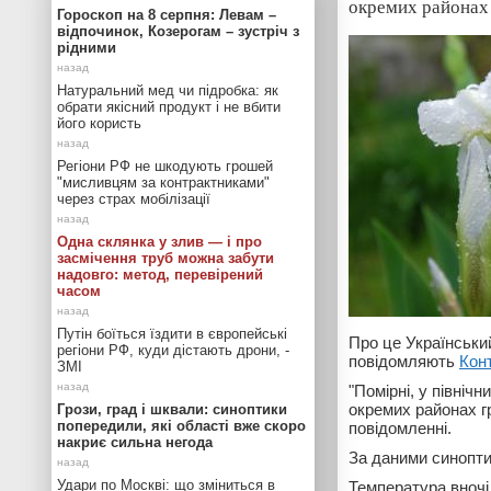
окремих районах 
Гороскоп на 8 серпня: Левам –
відпочинок, Козерогам – зустріч з
рідними
Натуральний мед чи підробка: як
обрати якісний продукт і не вбити
його користь
Регіони РФ не шкодують грошей
"мисливцям за контрактниками"
через страх мобілізації
Одна склянка у злив — і про
засмічення труб можна забути
надовго: метод, перевірений
часом
Путін боїться їздити в європейські
Про це Українськи
регіони РФ, куди дістають дрони, -
повідомляють
Кон
ЗМІ
"Помірні, у північ
окремих районах гр
Грози, град і шквали: синоптики
попередили, які області вже скоро
повідомленні.
накриє сильна негода
За даними синоптик
Удари по Москві: що зміниться в
Температура вночі 