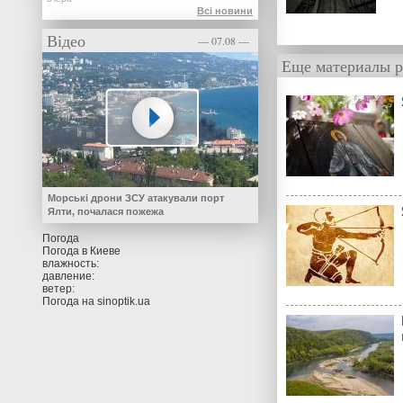
Всі новини
Відео
— 07.08 —
Еще материалы р
Морські дрони ЗСУ атакували порт
Ялти, почалася пожежа
Погода
Погода в
Киеве
влажность:
давление:
ветер:
Погода на
sinoptik.ua