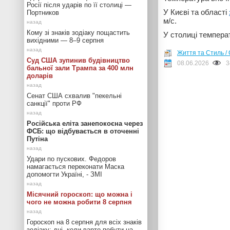
Росії після ударів по її столиці —
У Києві та області
Портников
м/с.
Кому зі знаків зодіаку пощастить
У столиці температ
вихідними — 8–9 серпня
Життя та Стиль / 
Суд США зупинив будівництво
08.06.2026
3
бальної зали Трампа за 400 млн
доларів
Сенат США схвалив "пекельні
санкції" проти РФ
Російська еліта занепокоєна через
ФСБ: що відбувається в оточенні
Путіна
Удари по пускових. Федоров
намагається переконати Маска
допомогти Україні, - ЗМІ
Місячний гороскоп: що можна і
чого не можна робити 8 серпня
Гороскоп на 8 серпня для всіх знаків
зодіаку: дні, коли варто побути на