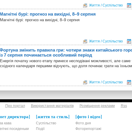
Життя / Суспільство
Магнітні бурі: прогноз на вихідні, 8–9 серпня
Магнітні бурі: прогноз на вихідні, 8–9 серпня
Життя / Суспільство
Фортуна змінить правила гри: чотири знаки китайського гор
із 7 серпня починається особливий період
Енергія початку нового етапу принесе несподівані можливості, але саме
східного календаря першими відчують, що доля починає грати на їхньом
Життя / Суспільство
Про портал
Використання матеріалів
Розміщення реклами
Rss
нет директора
життя та стиль
фото і відео
ва кава
Суспільство
Фото дня
егічні посиденьки
Події
Фоторепортажі