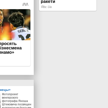
знецы»
Фотопроект
венгерского
фотографа Яноша
Штековича посвящен
колоритным братьям