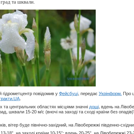
град та шквали.
й гідрометцентр повідомив у
Фейсбуці
, передає
Укрінформ.
Про 
тракти.UA
.
них та центральних областях місцями значні
дощі
, вдень на Лівобе
ад, шквали 15-20 м/с (вночі на заході та сході країни без опадів)"
ів, вітер буде північно-західний, на Лівобережжі південно-східний
13-18°, на заході країни 10-15°; вдень 20-25°, на Лівобережжі 23-