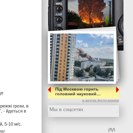
Під Москвою горить
це
головний науковий…
и другие фотогалереи
режжі грози, в
Мы в соцсетях
, - йдеться в
, 5-10 м/с.
28°.