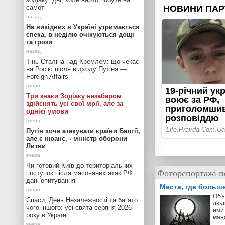
самоті
На вихідних в Україні утримається
спека, в неділю очікуються дощі
та грози
Тінь Сталіна над Кремлем: що чекає
на Росію після відходу Путіна —
Foreign Affairs
Три знаки Зодіаку незабаром
здійснять усі свої мрії, але за
однієї умови
Путін хоче атакувати країни Балтії,
але є нюанс, - міністр оборони
Литви
Чи готовий Київ до територіальних
Фоторепортажі п
поступок після масованих атак РФ:
дані опитування
Места, где больш
Объ
Спаси, День Незалежності та багато
люд
чого іншого: усі свята серпня 2026
ими 
року в Україні
ман