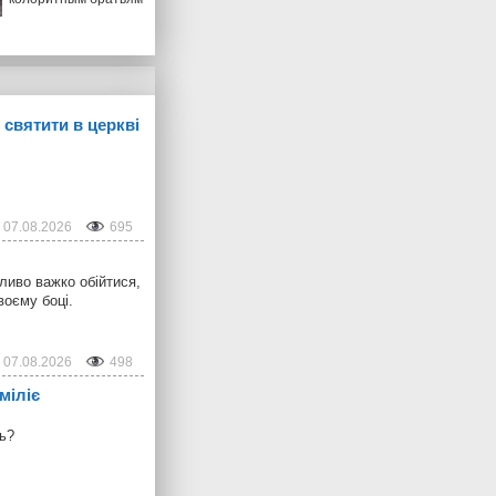
 святити в церкві
07.08.2026
695
ливо важко обійтися,
воєму боці.
07.08.2026
498
міліє
ть?