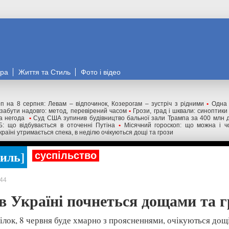
ора
Життя та Стиль
Фото і відео
п на 8 серпня: Левам – відпочинок, Козерогам – зустріч з рідними
•
Одна 
забути надовго: метод, перевірений часом
•
Грози, град і шквали: синоптики
на негода
•
Суд США зупинив будівництво бальної зали Трампа за 400 млн 
: що відбувається в оточенні Путіна
•
Місячний гороскоп: що можна і 
країні утримається спека, в неділю очікуються дощі та грози
тиль
суспільство
44
в Україні почнеться дощами та 
ілок, 8 червня буде хмарно з проясненнями, очікуються дощі,