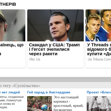
о тегу «Суспільство»
е нет людей
Гей парад в Амстердаме
Проект «Бли
екты, созданные
Это настоящий
ьми, покинутые
карнавал -
и снова их
красочный, яркий,
ящие.
бесконечно