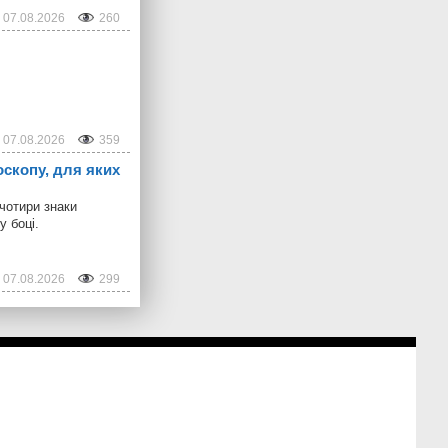
07.08.2026
260
07.08.2026
359
оскопу, для яких
 чотири знаки
у боці.
07.08.2026
299