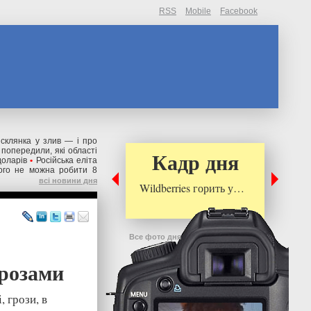
RSS
Mobile
Facebook
склянка у злив — і про
 попередили, які області
Кадр дня
доларів
•
Російська еліта
чого не можна робити 8
всі новини дня
Wildberries горить у…
Все фото дня
грозами
 грози, в