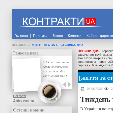
Головна
Політика
Бізнес
Колонки
Кабінет директ
ЖИТТЯ ТА СТИЛЬ
СУСПІЛЬСТВО
НОВИНИ ДНЯ:
Гороско
Ранкова кава
засмічення труб можна 
вже скоро накриє силь
У ЄС відповіли на
занепокоєна через ФСБ
серпня
•
На вихідних в У
заяву Зеленського
про ракети для
життя та с
української ППО
08.06.2026
3
Тиждень 
Всі гості
Дайте горілки
В Україні в понед
Останні новини