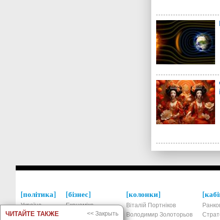
політика
бізнес
колонки
кабі
Україна
Економіка
Віталій Портніков
Ранко
ЧИТАЙТЕ ТАКЖЕ
<< Закрыть
Росія
Фінанси та банки
Володимир Золоторьов
Страт