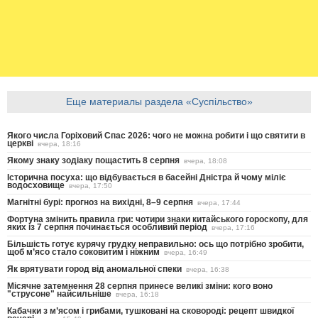
Еще материалы раздела «Суспільство»
Якого числа Горіховий Спас 2026: чого не можна робити і що святити в
церкві
вчера, 18:16
Якому знаку зодіаку пощастить 8 серпня
вчера, 18:08
Історична посуха: що відбувається в басейні Дністра й чому міліє
водосховище
вчера, 17:50
Магнітні бурі: прогноз на вихідні, 8–9 серпня
вчера, 17:44
Фортуна змінить правила гри: чотири знаки китайського гороскопу, для
яких із 7 серпня починається особливий період
вчера, 17:16
Більшість готує курячу грудку неправильно: ось що потрібно зробити,
щоб м’ясо стало соковитим і ніжним
вчера, 16:49
Як врятувати город від аномальної спеки
вчера, 16:38
Місячне затемнення 28 серпня принесе великі зміни: кого воно
"струсоне" найсильніше
вчера, 16:18
Кабачки з м’ясом і грибами, тушковані на сковороді: рецепт швидкої