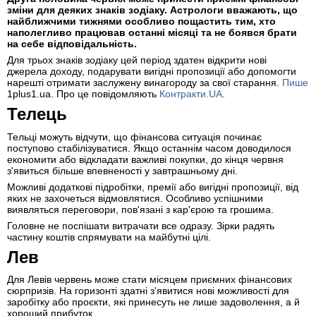
зміни для деяких знаків зодіаку. Астрологи вважають, що
найближчими тижнями особливо пощастить тим, хто
наполегливо працював останні місяці та не боявся брати
на себе відповідальність.
Для трьох знаків зодіаку цей період здатен відкрити нові
джерела доходу, подарувати вигідні пропозиції або допомогти
нарешті отримати заслужену винагороду за свої старання.
Пише
1plus1.ua. Про це повідомляють
Контракти.UA
.
Телець
Тельці можуть відчути, що фінансова ситуація починає
поступово стабілізуватися. Якщо останнім часом доводилося
економити або відкладати важливі покупки, до кінця червня
з'явиться більше впевненості у завтрашньому дні.
Можливі додаткові підробітки, премії або вигідні пропозиції, від
яких не захочеться відмовлятися. Особливо успішними
виявляться переговори, пов'язані з кар'єрою та грошима.
Головне не поспішати витрачати все одразу. Зірки радять
частину коштів спрямувати на майбутні цілі.
Лев
Для Левів червень може стати місяцем приємних фінансових
сюрпризів. На горизонті здатні з'явитися нові можливості для
заробітку або проєкти, які принесуть не лише задоволення, а й
хороший прибуток.