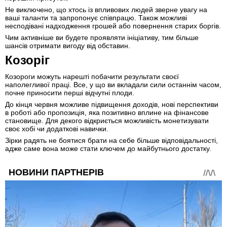
Не виключено, що хтось із впливових людей зверне увагу на
ваші таланти та запропонує співпрацю. Також можливі
несподівані надходження грошей або повернення старих боргів.
Чим активніше ви будете проявляти ініціативу, тим більше
шансів отримати вигоду від обставин.
Козоріг
Козороги можуть нарешті побачити результати своєї
наполегливої праці. Все, у що ви вкладали сили останнім часом,
почне приносити перші відчутні плоди.
До кінця червня можливе підвищення доходів, нові перспективи
в роботі або пропозиція, яка позитивно вплине на фінансове
становище. Для декого відкриється можливість монетизувати
своє хобі чи додаткові навички.
Зірки радять не боятися брати на себе більше відповідальності,
адже саме вона може стати ключем до майбутнього достатку.