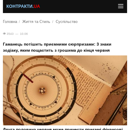
КОНТРАКТИ.
UA
Головна
Життя та Стиль
Суспільство
3543 — 10.06
Гаманець потішить приємними сюрпризами: 3 знаки
зодіаку, яким пощастить з грошима до кінця червня
Друга половина червня може принести приємні фінансові