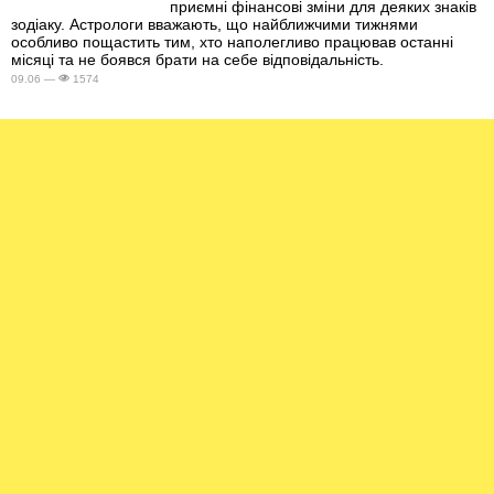
приємні фінансові зміни для деяких знаків
зодіаку. Астрологи вважають, що найближчими тижнями
особливо пощастить тим, хто наполегливо працював останні
місяці та не боявся брати на себе відповідальність.
09.06 —
1574