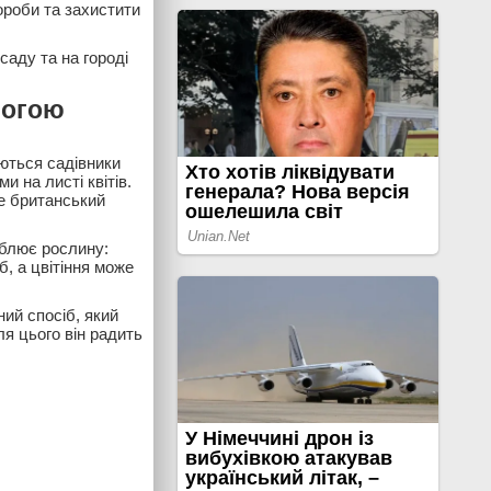
ороби та захистити
саду та на городі
могою
аються садівники
 на листі квітів.
ше британський
аблює рослину:
, а цвітіння може
ний спосіб, який
ля цього він радить