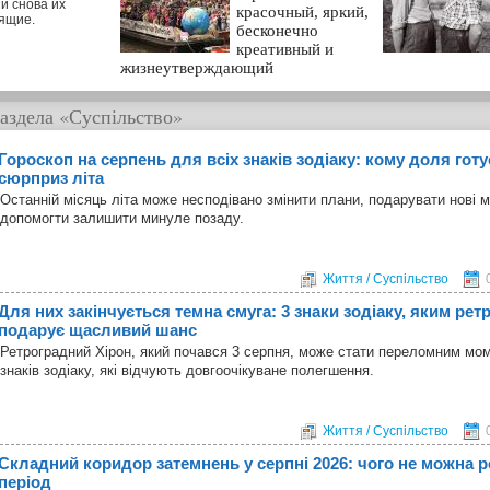
и снова их
красочный, яркий,
ящие.
бесконечно
креативный и
жизнеутверждающий
аздела
«Суспільство»
Гороскоп на серпень для всіх знаків зодіаку: кому доля гот
сюрприз літа
Останній місяць літа може несподівано змінити плани, подарувати нові 
допомогти залишити минуле позаду.
Життя / Суспільство
Для них закінчується темна смуга: 3 знаки зодіаку, яким ре
подарує щасливий шанс
Ретроградний Хірон, який почався 3 серпня, може стати переломним мо
знаків зодіаку, які відчують довгоочікуване полегшення.
Життя / Суспільство
Складний коридор затемнень у серпні 2026: чого не можна р
період