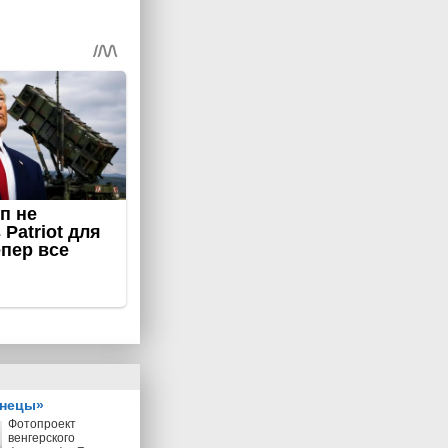
знецы»
Фотопроект
венгерского