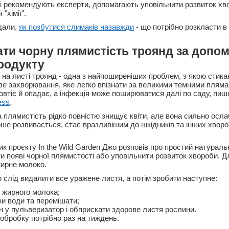
кі рекомендують експерти, допомагають уповільнити розвиток хв
"хімії".
дали,
як позбутися слимаків назавжди
- що потрібно розкласти в 
ати чорну плямистість троянд за допо
родукту
 на листі троянд - одна з найпоширеніших проблем, з якою стик
ве захворювання, яке легко впізнати за великими темними плямами
овтіє й опадає, а інфекція може поширюватися далі по саду, пи
ess
.
а плямистість рідко повністю знищує квіти, але вона сильно осл
ше розвивається, стає вразливішим до шкідників та інших хвороб
ик проєкту In the Wild Garden Джо розповів про простий натураль
и появі чорної плямистості або уповільнити розвиток хвороби. Д
ирне молоко.
слід видалити все уражене листя, а потім зробити наступне:
у жирного молока;
ни води та перемішати;
н у пульверизатор і обприскати здорове листя рослини.
обробку потрібно раз на тиждень.