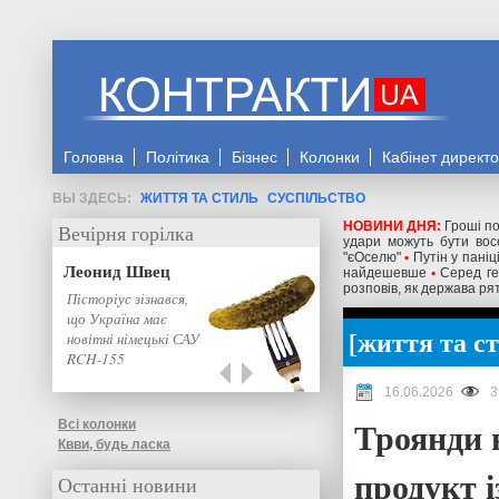
Головна
Політика
Бізнес
Колонки
Кабінет директ
ЖИТТЯ ТА СТИЛЬ
СУСПІЛЬСТВО
НОВИНИ ДНЯ:
Гроші по
Вечірня горілка
удари можуть бути восе
"єОселю"
•
Путін у паніц
Леонид Швец
найдешевше
•
Серед ге
розповів, як держава рят
Пісторіус зізнався,
що Україна має
життя та с
новітні німецькі САУ
RCH-155
16.06.2026
3
Троянди 
Всі колонки
Квви, будь ласка
продукт 
Останні новини