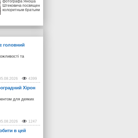
фотографа Яноша
Штековича посвящен
колоритным братьям
ує головний
можливості та
05.08.2026
4399
троградний Хірон
ментом для деяких
05.08.2026
1247
обити в цей