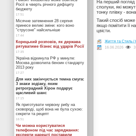
На перший погляд 
Росії в чверть річного дефіциту
сполуки, які можу
бюджету
тонку плівку - вон
Такий спосіб може 
Місячне затемнення 28 серпня
якщо помітити її н
принесе великі зміни: кого воно
"струсоне" найсильніше
цвісти.
Життя та Стиль / 
Корецький розповів, як держава
рятуватиме бізнес від ударів Росії
16.06.2026
3
Україна відкинула РФ у минуле:
Москва дозволила бензин стандарту
2013 року
Для них закінчується темна смуга:
3 знаки зодіаку, яким
ретроградний Хірон подарує
щасливий шанс
Як приготувати червону рибу на
сковороді, щоб вона не була сухою:
секрети та рецепт
Чи можна користуватися
телефоном під час заряджання:
експерти нарешті поставили