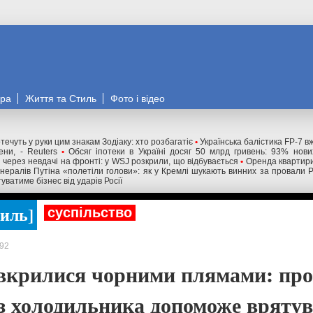
ора
Життя та Стиль
Фото і відео
течуть у руки цим знакам Зодіаку: хто розбагатіє
•
Українська балістика FP-7 в
ни, - Reuters
•
Обсяг іпотеки в Україні досяг 50 млрд гривень: 93% нов
і через невдачі на фронті: у WSJ розкрили, що відбувається
•
Оренда квартири
нералів Путіна «полетіли голови»: як у Кремлі шукають винних за провали 
уватиме бізнес від ударів Росії
тиль
суспільство
92
вкрилися чорними плямами: про
із холодильника допоможе вряту