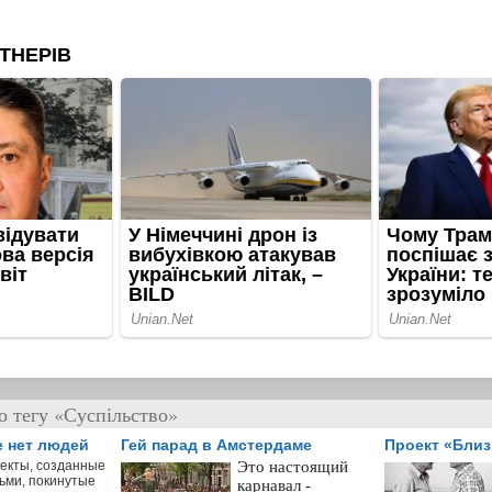
о тегу «Суспільство»
е нет людей
Гей парад в Амстердаме
Проект «Бли
екты, созданные
Это настоящий
ьми, покинутые
карнавал -