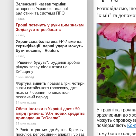
Зеленський назвав терміни
Розповідаємо, що
створення Україною власної
балістики та системи ПРО
"хімії" та допомо
Гроші потечуть у руки цим знакам
Зодіаку: хто розбагатіє
Українська балістика FP-7 вже на
сертифікації, перші удари можуть
бути восени, - Reuters
"Рішення будуть": Буданов зробив
рішучу заяву після атаки на
Київщину
Фортуна змінить правила гри: чотири
знаки китайського гороскопу, для
яких із 7 серпня починається
особливий період
Обсяг іпотеки в Україні досяг 50
У травні на троянд
млрд гривень: 93% нових кредитів
вразливими до хво
припадає на "єОселю"
можуть спровокува
повідомляють
Кон
У Росії готуються до бунтів: Кремль
Тому багато садівн
посилює репресивний апарат і урізає