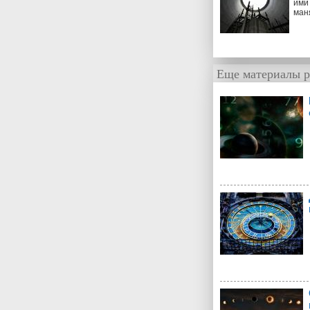
ими 
ман
Еще материалы р