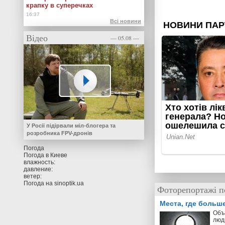
крапку в суперечках
Всі новини
Відео
— 05.08 —
У Росії підірвали міл-блогера та
розробника FPV-дронів
Погода
Погода в
Киеве
влажность:
давление:
ветер:
Погода на
sinoptik.ua
Фоторепортажі п
Места, где больш
Объ
люд