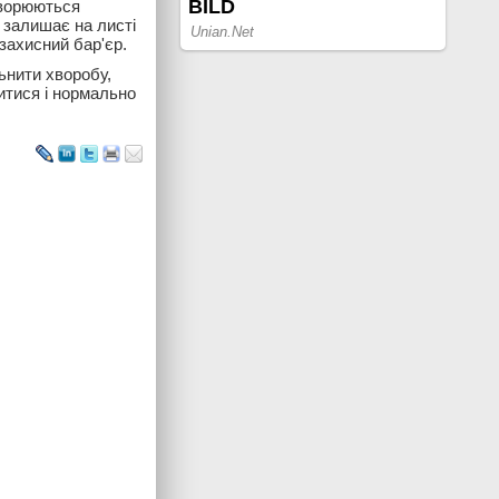
творюються
 залишає на листі
захисний бар'єр.
льнити хворобу,
витися і нормально