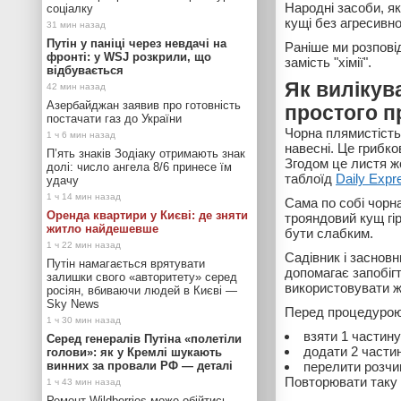
Народні засоби, я
соціалку
кущі без агресивної 
Путін у паніці через невдачі на
Раніше ми розпові
фронті: у WSJ розкрили, що
замість "хімії".
відбувається
Як вилікув
Азербайджан заявив про готовність
простого п
постачати газ до України
Чорна плямистість
навесні. Це грибко
П’ять знаків Зодіаку отримають знак
Згодом це листя ж
долі: число ангела 8/6 принесе їм
таблоїд
Daily Expr
удачу
Сама по собі чорн
Оренда квартири у Києві: де зняти
трояндовий кущ гір
житло найдешевше
бути слабким.
Садівник і засновн
Путін намагається врятувати
допомагає запобігт
залишки свого «авторитету» серед
використовувати ж
росіян, вбиваючи людей в Києві —
Sky News
Перед процедурою 
взяти 1 частин
Серед генералів Путіна «полетіли
додати 2 части
голови»: як у Кремлі шукають
винних за провали РФ — деталі
перелити розчи
Повторювати таку 
Ремонт Wildberries може обійтись