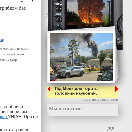
 грибком без
ся чорними плямами:
т із холодильника
увати кущі
Під Москвою горить
головний науковий…
и другие фотогалереи
ть особливо
Мы в соцсетях
ві спори, які
ише
УНІАН. Про це
стість троянд.