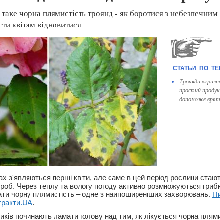
 таке чорна плямистість троянд - як боротися з небезпечним
гти квітам відновитися.
Троянди вкрили
простий продук
допоможе врят
ах з'являються перші квіти, але саме в цей період рослини стаю
роб. Через теплу та вологу погоду активно розмножуються грибко
ти чорну плямистість – одне з найпоширеніших захворювань.
П
тракти.UA
.
иків починають ламати голову над тим, як лікується чорна плями