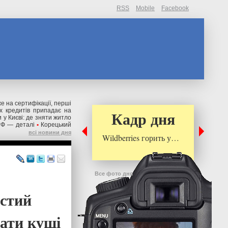
RSS
Mobile
Facebook
же на сертифікації, перші
их кредитів припадає на
Кадр дня
 у Києві: де зняти житло
РФ — деталі
•
Корецький
всі новини дня
Wildberries горить у…
Все фото дня
стий
вати кущі