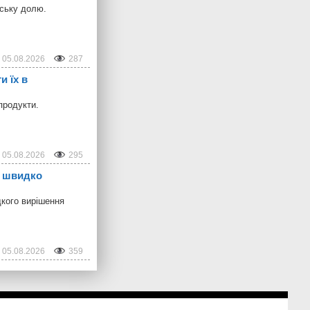
дську долю.
05.08.2026
287
и їх в
продукти.
05.08.2026
295
б швидко
дкого вирішення
05.08.2026
359