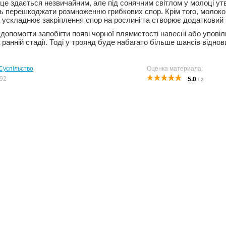
це здається незвичайним, але під сонячним світлом у молоці у
ть перешкоджати розмноженню грибкових спор. Крім того, молоко
а ускладнює закріплення спор на рослині та створює додатковий 
допомогти запобігти появі чорної плямистості навесні або упові
а ранній стадії. Тоді у троянд буде набагато більше шансів відно
Суспільство
Оценка материала:
92
5.0
/
2