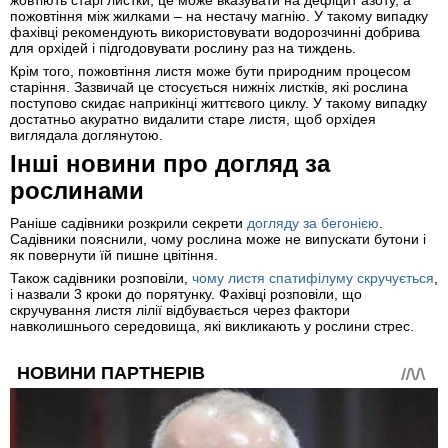
жовтіють старі листки, це може вказувати на дефіцит азоту, а
пожовтіння між жилками – на нестачу магнію. У такому випадку
фахівці рекомендують використовувати водорозчинні добрива
для орхідей і підгодовувати рослину раз на тиждень.
Крім того, пожовтіння листя може бути природним процесом
старіння. Зазвичай це стосується нижніх листків, які рослина
поступово скидає наприкінці життєвого циклу. У такому випадку
достатньо акуратно видалити старе листя, щоб орхідея
виглядала доглянутою.
Інші новини про догляд за
рослинами
Раніше садівники розкрили секрети
догляду за бегонією
.
Садівники пояснили, чому рослина може не випускати бутони і
як повернути їй пишне цвітіння.
Також садівники розповіли,
чому листя спатифілуму скручується
,
і назвали 3 кроки до порятунку. Фахівці розповіли, що
скручування листя лілії відбувається через фактори
навколишнього середовища, які викликають у рослини стрес.