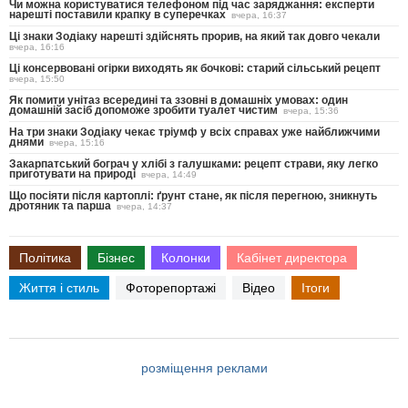
Чи можна користуватися телефоном під час заряджання: експерти
нарешті поставили крапку в суперечках
вчера, 16:37
Ці знаки Зодіаку нарешті здійснять прорив, на який так довго чекали
вчера, 16:16
Ці консервовані огірки виходять як бочкові: старий сільський рецепт
вчера, 15:50
Як помити унітаз всередині та ззовні в домашніх умовах: один
домашній засіб допоможе зробити туалет чистим
вчера, 15:36
На три знаки Зодіаку чекає тріумф у всіх справах уже найближчими
днями
вчера, 15:16
Закарпатський бограч у хлібі з галушками: рецепт страви, яку легко
приготувати на природі
вчера, 14:49
Що посіяти після картоплі: ґрунт стане, як після перегною, зникнуть
дротяник та парша
вчера, 14:37
Політика
Бізнес
Колонки
Кабінет директора
Життя і стиль
Фоторепортажі
Відео
Ітоги
розміщення реклами