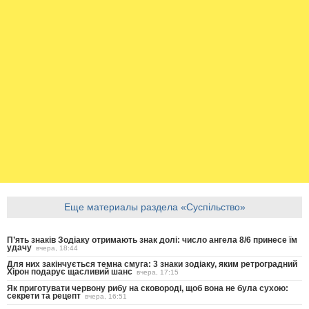
Еще материалы раздела «Суспільство»
П’ять знаків Зодіаку отримають знак долі: число ангела 8/6 принесе їм
удачу
вчера, 18:44
Для них закінчується темна смуга: 3 знаки зодіаку, яким ретроградний
Хірон подарує щасливий шанс
вчера, 17:15
Як приготувати червону рибу на сковороді, щоб вона не була сухою:
секрети та рецепт
вчера, 16:51