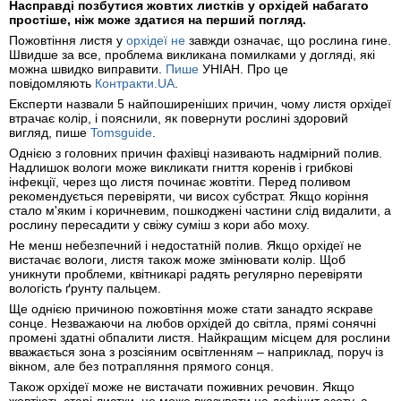
Насправді позбутися жовтих листків у орхідей набагато
простіше, ніж може здатися на перший погляд.
Пожовтіння листя у
орхідеї не
завжди означає, що рослина гине.
Швидше за все, проблема викликана помилками у догляді, які
можна швидко виправити.
Пише
УНІАН. Про це
повідомляють
Контракти.UA
.
Експерти назвали 5 найпоширеніших причин, чому листя орхідеї
втрачає колір, і пояснили, як повернути рослині здоровий
вигляд, пише
Tomsguide
.
Однією з головних причин фахівці називають надмірний полив.
Надлишок вологи може викликати гниття коренів і грибкові
інфекції, через що листя починає жовтіти. Перед поливом
рекомендується перевіряти, чи висох субстрат. Якщо коріння
стало м'яким і коричневим, пошкоджені частини слід видалити, а
рослину пересадити у свіжу суміш з кори або моху.
Не менш небезпечний і недостатній полив. Якщо орхідеї не
вистачає вологи, листя також може змінювати колір. Щоб
уникнути проблеми, квітникарі радять регулярно перевіряти
вологість ґрунту пальцем.
Ще однією причиною пожовтіння може стати занадто яскраве
сонце. Незважаючи на любов орхідей до світла, прямі сонячні
промені здатні обпалити листя. Найкращим місцем для рослини
вважається зона з розсіяним освітленням – наприклад, поруч із
вікном, але без потрапляння прямого сонця.
Також орхідеї може не вистачати поживних речовин. Якщо