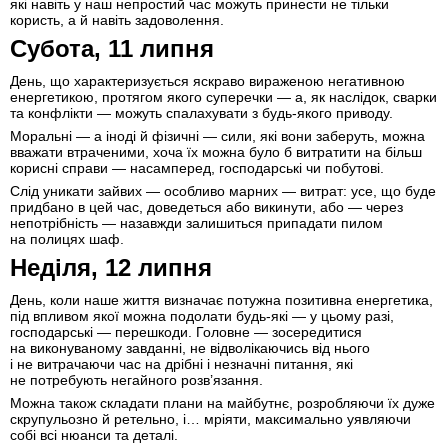
які навіть у наш непростий час можуть принести не тільки
користь, а й навіть задоволення.
Субота, 11 липня
День, що характеризується яскраво вираженою негативною
енергетикою, протягом якого суперечки — а, як наслідок, сварки
та конфлікти — можуть спалахувати з будь-якого приводу.
Моральні — а іноді й фізичні — сили, які вони заберуть, можна
вважати втраченими, хоча їх можна було б витратити на більш
корисні справи — насамперед, господарські чи побутові.
Слід уникати зайвих — особливо марних — витрат: усе, що буде
придбано в цей час, доведеться або викинути, або — через
непотрібність — назавжди залишиться припадати пилом
на полицях шаф.
Неділя, 12 липня
День, коли наше життя визначає потужна позитивна енергетика,
під впливом якої можна подолати будь-які — у цьому разі,
господарські — перешкоди. Головне — зосередитися
на виконуваному завданні, не відволікаючись від нього
і не витрачаючи час на дрібні і незначні питання, які
не потребують негайного розв’язання.
Можна також складати плани на майбутнє, розробляючи їх дуже
скрупульозно й ретельно, і… мріяти, максимально уявляючи
собі всі нюанси та деталі.