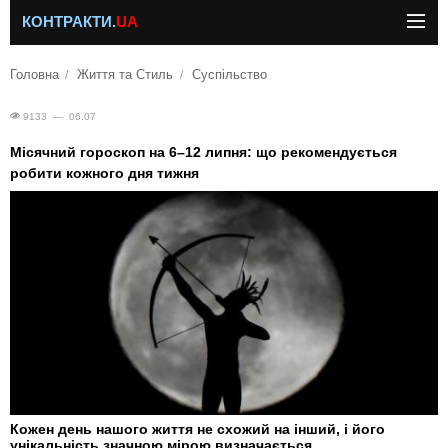
КОНТРАКТИ.
UA
Головна
Життя та Стиль
Суспільство
9133 — 06.07
Місячний гороскоп на 6–12 липня: що рекомендується
робити кожного дня тижня
Кожен день нашого життя не схожий на інший, і його
унікальність значною мірою визначається