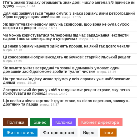
П’ять знаків Зодіаку отримають знак долі: число ангела 8/6 принесе їм
удачу
вчера, 18:44
Для них закінчується темна смуга: 3 знаки зодіаку, яким ретроградний
Хірон подарує щасливий шанс
вчера, 17:15
Як приготувати червону рибу на сковороді, щоб вона не була сухою:
секрети та рецепт
вчера, 16:51
Чи можна користуватися телефоном під час заряджання: експерти
нарешті поставили крапку в суперечках
вчера, 16:37
Ці знаки Зодіаку нарешті здійснять прорив, на який так довго чекали
вчера, 16:16
Ці консервовані огірки виходять як бочкові: старий сільський рецепт
вчера, 15:50
Як помити унітаз всередині та ззовні в домашніх умовах: один
домашній засіб допоможе зробити туалет чистим
вчера, 15:36
На три знаки Зодіаку чекає тріумф у всіх справах уже найближчими
днями
вчера, 15:16
Закарпатський бограч у хлібі з галушками: рецепт страви, яку легко
приготувати на природі
вчера, 14:49
Що посіяти після картоплі: ґрунт стане, як після перегною, зникнуть
дротяник та парша
вчера, 14:37
Політика
Бізнес
Колонки
Кабінет директора
Життя і стиль
Фоторепортажі
Відео
Ітоги