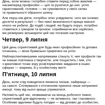
День, коли можна і потрібно ставити перед собою важливі —
насамперед професійні — цілі та рухатися до них: успіх
гарантований, головне — не сумніватися у своїх силах
та правильності обраного шляху.
Але перш ніж діяти, потрібно чітко усвідомити, чого ми хочемо
досягти в результаті — без такої визначеності краще взагалі
нічого не робити. До подій і людей, які будуть поруч, потрібно
ставитися з гумором та іронією: сприймаючи все серйозно,
ми ризикуємо затьмарити цей час поганим настроєм.
Четвер, 9 липня
Цей день сприятливий для будь-яких професійних та ділових
починань — вони буквально приречені на успіх.
Найперспективнішими напрямками стануть ті, чия професія так
чи інакше пов’язана з творчістю, але пощастить і тим, хто
з креативної точки зору розв’язуватиме завдання в інших
сферах — зокрема, й у особистому житті.
П’ятниця, 10 липня
День, коли слід поводитися якомога тихіше, найкраще —
на самоті. Спілкування з оточенням принесе лише неприємні
емоції, тому від нього краще утриматися.
Натомість цей час, незважаючи на кінець робочого тижня,
сприятливий для відпочинку — як активного, так і пасивного.
Особливо вдалими будуть поїздки — від ділових до особистих,