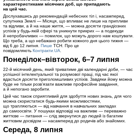
характеристиками місячних доб, що припадають
на цей час.
Дослухавшись до рекомендацій небесних тіл і, насамперед,
супутника Землі — Місяця, що впливає не лише на припливи
та відливи, а й на наше життя, — можна досягти грандіозних
успіхів у будь-якій сфері та уникнути прикрих — а подекуди
й непробачливих — помилок, що можуть дорого нам коштувати.
Що треба, а що небажано робити кожного дня цього тижня —
від 6 до 12 липня.
Пише
ТСН. Про це
повідомляють
Контракти.UA
.
Понеділок–вівторок, 6–7 липня
22-й місячний день, який триватиме дві календарні доби, — час
успішної інтелектуальної та розумової праці, під час якої
вдасться досягти приголомшливих успіхів. Завдяки йому можна
буде не тільки розв’язати важливе професійне завдання,
а й непогано заробити.
Цей час також сприятливий для здобуття нових знань, для чого
можна скористатися будь-якими можливостями,
що трапляються — від навчання в навчальних закладах
до самоосвіти. У пошуках відповіді на важливе — переважно
життєве — питання — слід звернутися до людей із багатим
життєвим досвідом — насамперед до родичів або знайомих.
Середа, 8 липня