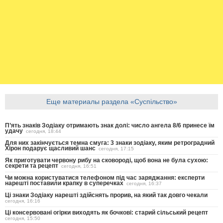
Еще материалы раздела «Суспільство»
П’ять знаків Зодіаку отримають знак долі: число ангела 8/6 принесе їм
удачу
сегодня, 18:44
Для них закінчується темна смуга: 3 знаки зодіаку, яким ретроградний
Хірон подарує щасливий шанс
сегодня, 17:15
Як приготувати червону рибу на сковороді, щоб вона не була сухою:
секрети та рецепт
сегодня, 16:51
Чи можна користуватися телефоном під час заряджання: експерти
нарешті поставили крапку в суперечках
сегодня, 16:37
Ці знаки Зодіаку нарешті здійснять прорив, на який так довго чекали
сегодня, 16:16
Ці консервовані огірки виходять як бочкові: старий сільський рецепт
сегодня, 15:50