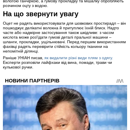
вологою ганчіркою, а гумову прокладку та мішалку обробляють
розчином оцту з водою.
На що звернути увагу
Оцет не радять використовувати для шовкових простирадл – він
пошкоджує делікатні волокна й притуплює їхній блиск. Надто
часте або надмірне застосування також шкідливе: з часом
кислота може роз'їдати гумові деталі пральної машини –
шланги, прокладки, ущільнювачі. Перед першим використанням
фахівці радять перевірити стійкість кольору тканини на
непомітній ділянці.
Раніше УНІАН писав,
як видалити різні види плям з одягу.
Експерти розповіли лайфхаки від вина, помади, трави чи
кулькової ручки.