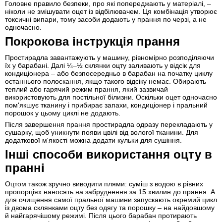
Головне правило безпеки, про які попереджають у матеріалі, –
ніколи не змішувати оцет із відбілювачем. Ця комбінація утворює
токсичні випари, тому засоби додають у прання по черзі, а не
одночасно.
Покрокова інструкція прання
Простирадла завантажують у машину, рівномірно розподіляючи
їх у барабані. Далі ¼–½ склянки оцту заливають у відсік для
кондиціонера – або безпосередньо в барабан на початку циклу
останнього полоскання, якщо такого відсіку немає. Обирають
теплий або гарячий режим прання, який зазвичай
використовують для постільної білизни. Оскільки оцет одночасно
пом'якшує тканину і прибирає запахи, кондиціонер і пральний
порошок у цьому циклі не додають.
Після завершення прання простирадла одразу перекладають у
сушарку, щоб уникнути появи цвілі від вологої тканини. Для
додаткової м'якості можна додати кульки для сушіння.
Інші способи використання оцту в
пранні
Оцтом також зручно виводити плями: суміш з водою в рівних
пропорціях наносять на забруднення за 15 хвилин до прання. А
для очищення самої пральної машини запускають окремий цикл
із двома склянками оцту без одягу та порошку – на найдовшому
й найгарячішому режимі. Після цього барабан протирають