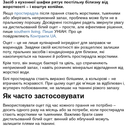
Засіб з кухонної шафки рятує постільну білизну від
жорсткості – і коштує копійки.
Якщо
простирадла
після прання стають жорсткими, тьмяними
або зберігають неприємний запах, проблема може бути не в
пральному порошку. Досвідчені господині радять звернути увагу
на дистильований білий оцет – просте, але ефективне рішення,
пише
southern living
.
Пише
УНІАН. Про це
повідомляють
Контракти.UA
.
Оцет – це не лише кулінарний інгредієнт для заправок чи
маринадів. Завдяки своїй кислотності він розщеплює залишки
поту, пральних засобів і кондиціонера для білизни, які
накопичуються на тканині й роблять простирадла жорсткими.
Крім того, він знищує бактерії та цвіль, що спричиняють
неприємний запах, і навіть розчиняє мінеральні відкладення від
жорсткої води.
Білі простирадла стають виразно білішими, а кольорові – не
втрачають яскравості. При цьому оцет діє м'якше за відбілювач і,
всупереч побоюванням, не залишає на тканині різкого запаху.
Як часто застосовувати
Використовувати оцет під час кожного прання не потрібно –
досить одного разу на місяць або за потреби, коли простирадла
стають жорсткими чи тьмяними. Важливо брати саме
дистильований білий оцет: винний або яблучний можуть
залишити плями на тканині.