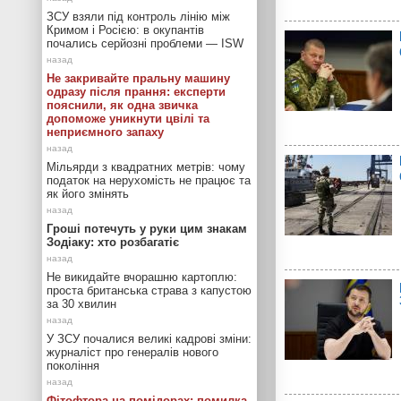
ЗСУ взяли під контроль лінію між
Кримом і Росією: в окупантів
почались серйозні проблеми — ISW
Не закривайте пральну машину
одразу після прання: експерти
пояснили, як одна звичка
допоможе уникнути цвілі та
неприємного запаху
Мільярди з квадратних метрів: чому
податок на нерухомість не працює та
як його змінять
Гроші потечуть у руки цим знакам
Зодіаку: хто розбагатіє
Не викидайте вчорашню картоплю:
проста британська страва з капустою
за 30 хвилин
У ЗСУ почалися великі кадрові зміни:
журналіст про генералів нового
покоління
Фітофтора на помідорах: помилка,