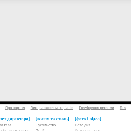
Про портал
Використання матеріалів
Розміщення реклами
Rss
нет директора
життя та стиль
фото і відео
ва кава
Суспільство
Фото дня
егічні посиденьки
Події
Фоторепортажі