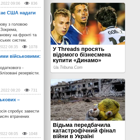
.2022 09:06
836
икає США надати
мову з головою
 Зокрема,
новку на фронті та
йських систем.
2022 08:35
1078
ними військовими:
одаткового -
ілізовані резервісти.
.2022 08:20
731
ськових –
осія спробує завести
тисяч втрачених
2022 08:05
1048