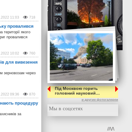
.2022 11:03
718
цьку провалився
а території якого
криг провалився
.2022 10:02
760
рів для вивезення
им зерновозам через
Під Москвою горить
головний науковий…
.2022 09:36
870
и другие фотогалереи
чинають процедуру
Мы в соцсетях
ахисників за