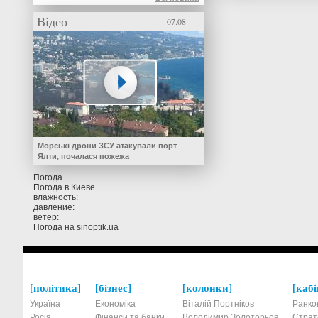
Відео
— 07.08 —
Морські дрони ЗСУ атакували порт
Ялти, почалася пожежа
Погода
Погода в
Киеве
влажность:
давление:
ветер:
Погода на
sinoptik.ua
політика
бізнес
колонки
кабі
Україна
Економіка
Віталій Портніков
Ранко
Росія
Фінанси та банки
Володимир Золоторьов
Страт