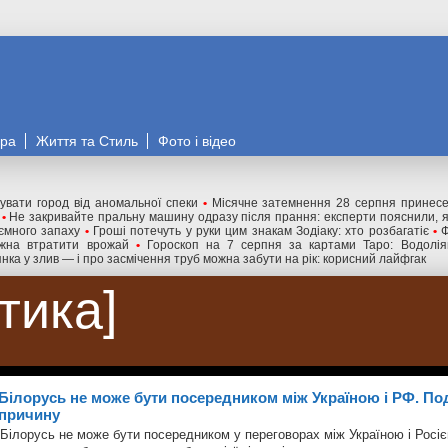
ора
Життя та Стиль
Фото і відео
увати город від аномальної спеки
•
Місячне затемнення 28 серпня принесе 
•
Не закривайте пральну машину одразу після прання: експерти пояснили, 
иємного запаху
•
Гроші потечуть у руки цим знакам Зодіаку: хто розбагатіє
•
Ф
ожна втратити врожай
•
Гороскоп на 7 серпня за картами Таро: Водолія
нка у злив — і про засмічення труб можна забути на рік: корисний лайфгак
ітика
Білорусь не може бути посередником між Україною і РФ. По
причину
Білорусь не може бути посередником у переговорах між Україною і Росі