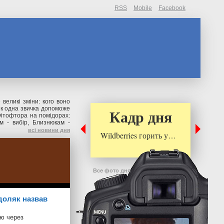
RSS
Mobile
Facebook
великі зміни: кого воно
як одна звичка допоможе
Кадр дня
ітофтора на помідорах:
м - вибір, Близнюкам -
всі новини дня
Wildberries горить у…
Все фото дня
доляк назвав
єю через