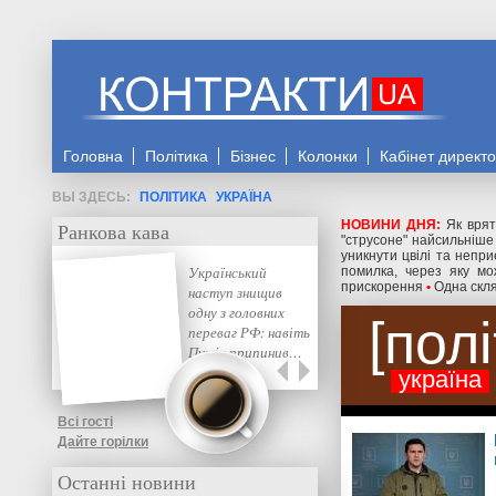
Головна
Політика
Бізнес
Колонки
Кабінет директ
ПОЛІТИКА
УКРАЇНА
НОВИНИ ДНЯ:
Як врят
Ранкова кава
"струсоне" найсильніше
уникнути цвілі та непр
Український
помилка, через яку м
прискорення
•
Одна скля
наступ знищив
одну з головних
пол
переваг РФ: навіть
Путін припинив…
україна
Всі гості
Дайте горілки
Останні новини