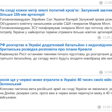
13.06
На сході кожен метр землі политий кров’ю: Залужний закл
більше 155-мм артилерії
Головнокомандувач Збройних Сил України Валерій Залужний провів роз
Об’єднаного комітету начальників штабів США генералом Марком Міллі.
Головнокомандувач ЗСУ поінформував генерала Міллі про поточну обста
потребу України у найкоротші терміни отримати більше новітніх артилері
13.06.
РФ розгортає в Україні додатковий батальйон з недосвідче
британська розвідка розповіла про плани Кремля
Керівництво Росії останніми тижнями почало підготовку до розгортання д
третього батальйону, до складу якого будуть входити новобранці або моб
13.06
росія ще у червні може втратити в Україні 40 тисяч своїх вій
Зеленський
Ключова тактична мета російської армії на сході України не змінилася, р
на Донбас резервні сили, проте вже в червні може перетнути межу в 40 
військових.
13.06.