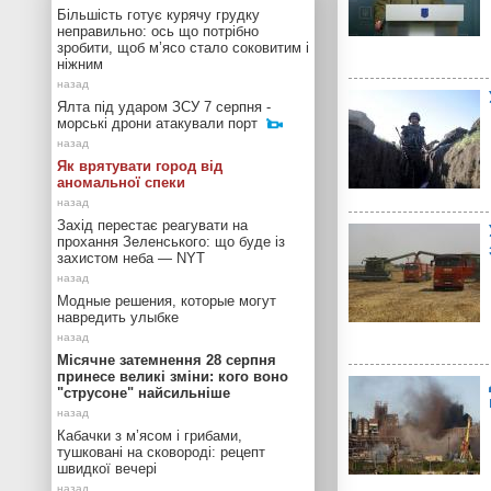
Більшість готує курячу грудку
неправильно: ось що потрібно
зробити, щоб м’ясо стало соковитим і
ніжним
Ялта під ударом ЗСУ 7 серпня -
морські дрони атакували порт
Як врятувати город від
аномальної спеки
Захід перестає реагувати на
прохання Зеленського: що буде із
захистом неба — NYT
Модные решения, которые могут
навредить улыбке
Місячне затемнення 28 серпня
принесе великі зміни: кого воно
"струсоне" найсильніше
Кабачки з м’ясом і грибами,
тушковані на сковороді: рецепт
швидкої вечері