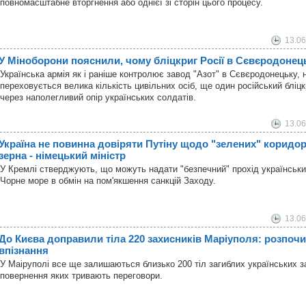
повномасштабне вторгнення або однієї зі сторін цього процесу.
13.06
У Міноборони пояснили, чому бліцкриг Росії в Сєвєродоне
Українська армія як і раніше контролює завод "Азот" в Сєвєродонецьку, н
переховується велика кількість цивільних осіб, ще один російський бліц
через наполегливий опір українських солдатів.
13.06
Україна не повинна довіряти Путіну щодо "зелених" коридо
зерна - німецький міністр
У Кремлі стверджують, що можуть надати "безпечний" прохід українськ
Чорне море в обмін на пом'якшення санкцій Заходу.
13.06
До Києва доправили тіла 220 захисників Маріуполя: розпо
впізнання
У Маіруполі все ще залишаються близько 200 тіл загиблих українських з
повернення яких тривають переговори.