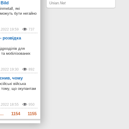
Bild
nmetall, які
 можуть бути негайно
.2022 19:59
737
– розвідка
ідрозділів для
 та мобілізованих
.2022 19:30
892
яснив, чому
ійські війська
е тому, що окупантам
.2022 18:55
950
…
1154
1155