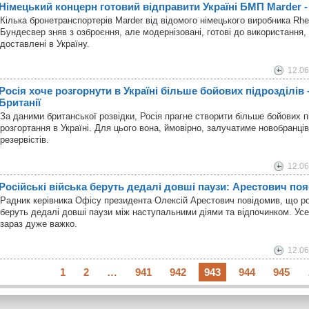
Німецький концерн готовий відправити Україні БМП Marder - 
Кілька бронетранспортерів Marder від відомого німецького виробника Rhei
Бундесвер зняв з озброєння, але модернізовані, готові до використання,
доставлені в Україну.
12.06
Росія хоче розгорнути в Україні більше бойових підрозділів 
Британії
За даними британської розвідки, Росія прагне створити більше бойових п
розгортання в Україні. Для цього вона, ймовірно, залучатиме новобранців
резервістів.
12.06
Російські війська беруть дедалі довші паузи: Арестович по
Радник керівника Офісу президента Олексій Арестович повідомив, що рос
беруть дедалі довші паузи між наступальними діями та відпочинком. Ус
зараз дуже важко.
12.06
1
2
…
941
942
943
944
945