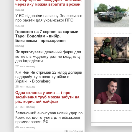
через яку можна втратити врожай
У ЄС відповіли на заяву Зеленського
про ракети для української ППО
Гороскоп на 7 серпня за картами
Таро: Водоліям - вибір,
Близнюкам - прискорення
Як приготувати ідеальний фарш для
котлет: в жодному разі не кладіть ці
два інгредієнти
Кім Чен Ин отримав 22 млрд доларів
надприбутку з початку війни в
Україні, - Bloomberg
Одна склянка у злив — і про
засмічення труб можна забути на
рік: корисний лайфгак
Зеленський анонсував новий удар по
Кремлю: що готують для військової
промисловості РФ
Всі новини