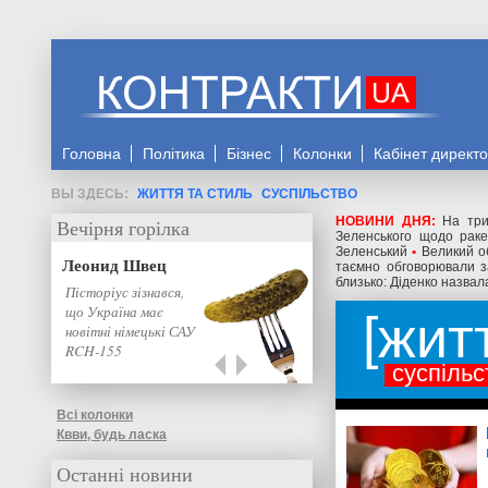
Головна
Політика
Бізнес
Колонки
Кабінет директ
ЖИТТЯ ТА СТИЛЬ
СУСПІЛЬСТВО
НОВИНИ ДНЯ:
На три
Вечірня горілка
Зеленського щодо ракет
Зеленський
•
Великий о
Леонид Швец
таємно обговорювали з
близько: Діденко назвал
Пісторіус зізнався,
що Україна має
жит
новітні німецькі САУ
RCH-155
суспільс
Всі колонки
Квви, будь ласка
Останні новини