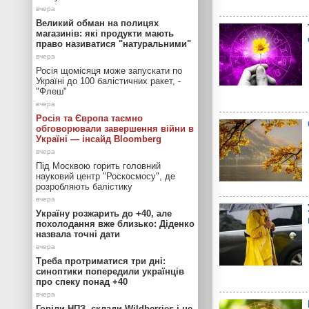
Великий обман на полицях
магазинів: які продукти мають
право називатися "натуральними"
Росія щомісяця може запускати по
Україні до 100 балістичних ракет, -
"Флеш"
Росія та Європа таємно
обговорювали завершення війни в
Україні — інсайд Bloomberg
Під Москвою горить головний
науковий центр "Роскосмосу", де
розробляють балістику
Україну розжарить до +40, але
похолодання вже близько: Діденко
назвала точні дати
Треба протриматися три дні:
синоптики попередили українців
про спеку понад +40
Горіли НПЗ, склади Wildberries і не