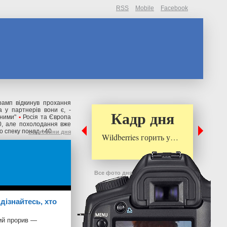
RSS
Mobile
Facebook
рамп відкинув прохання
 у партнерів вони є, -
Кадр дня
ьними"
•
Росія та Європа
0, але похолодання вже
о спеку понад +40
всі новини дня
Wildberries горить у…
Все фото дня
дізнайтесь, хто
вий прорив —