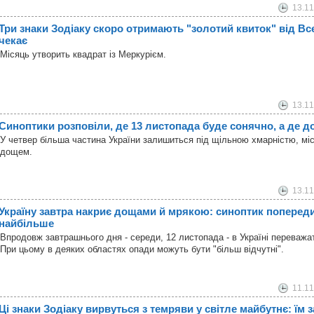
13.11
Три знаки Зодіаку скоро отримають "золотий квиток" від Все
чекає
Місяць утворить квадрат із Меркурієм.
13.11
Синоптики розповіли, де 13 листопада буде сонячно, а де 
У четвер більша частина України залишиться під щільною хмарністю, мі
дощем.
13.11
Україну завтра накриє дощами й мрякою: синоптик поперед
найбільше
Впродовж завтрашнього дня - середи, 12 листопада - в Україні переважа
При цьому в деяких областях опади можуть бути "більш відчутні".
11.11
Ці знаки Зодіаку вирвуться з темряви у світле майбутнє: їм 