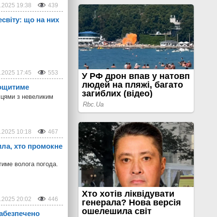
.2025 19:38
439
світу: що на них
.2025 17:45
553
дощитиме
сцями з невеликим
.2025 10:18
467
ила, хто промокне
тиме волога погода.
.2025 20:02
446
забезпечено