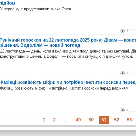
підйом
У переліку є представники знака Овен.
11.11
Рунічний гороскоп на 12 листопада 2025 року: Дівам — конс
рішення, Водоліям — новий погляд
12 листопада — день, коли важливо діяти послідовно та без метушні. Д
конструктивні рішення, а Водолії — побачити ситуацію під іншим кутом.
11.11
Фахівці розвіюють міфи: чи потрібно чистити сосиски перед
Фахівці розвіюють міфи: чи потрібно чистити сосиски перед варінням.
11.11
1
2
…
49
50
51
52
53