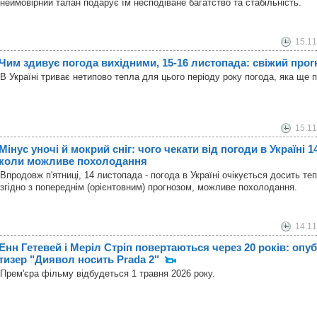
неймовірний талан подарує їм несподіване багатство та стабільність.
15.11
Чим здивує погода вихідними, 15-16 листопада: свіжий прог
В Україні триває нетипово тепла для цього періоду року погода, яка ще п
15.11
Мінус уночі й мокрий сніг: чого чекати від погоди в Україні 1
коли можливе похолодання
Впродовж п'ятниці, 14 листопада - погода в Україні очікується досить теп
згідно з попереднім (орієнтовним) прогнозом, можливе похолодання.
14.11
Енн Гетевей і Меріл Стріп повертаються через 20 років: оп
тизер "Диявол носить Prada 2"
Прем'єра фільму відбудеться 1 травня 2026 року.