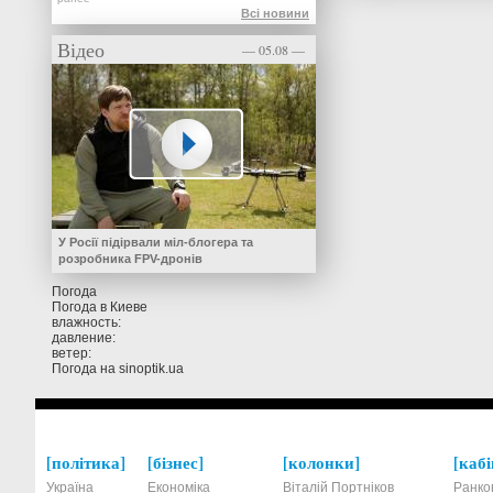
Всі новини
Відео
— 05.08 —
У Росії підірвали міл-блогера та
розробника FPV-дронів
Погода
Погода в
Киеве
влажность:
давление:
ветер:
Погода на
sinoptik.ua
політика
бізнес
колонки
кабі
Україна
Економіка
Віталій Портніков
Ранко