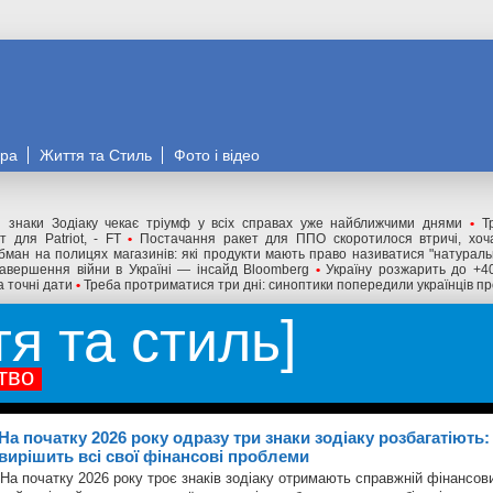
ора
Життя та Стиль
Фото і відео
 знаки Зодіаку чекає тріумф у всіх справах уже найближчими днями
•
Т
 для Patriot, - FT
•
Постачання ракет для ППО скоротилося втричі, хоча
бман на полицях магазинів: які продукти мають право називатися "натурал
авершення війни в Україні — інсайд Bloomberg
•
Україну розжарить до +4
а точні дати
•
Треба протриматися три дні: синоптики попередили українців пр
тя та стиль
тво
На початку 2026 року одразу три знаки зодіаку розбагатіють: 
вирішить всі свої фінансові проблеми
На початку 2026 року троє знаків зодіаку отримають справжній фінансо