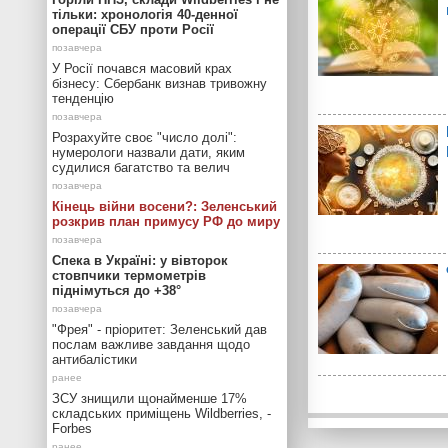
тільки: хронологія 40-денної
операції СБУ проти Росії
У Росії почався масовий крах
бізнесу: Сбербанк визнав тривожну
тенденцію
Розрахуйте своє "число долі":
нумерологи назвали дати, яким
судилися багатство та велич
Кінець війни восени?: Зеленський
розкрив план примусу РФ до миру
Спека в Україні: у вівторок
стовпчики термометрів
піднімуться до +38°
"Фрея" - пріоритет: Зеленський дав
послам важливе завдання щодо
антибалістики
ЗСУ знищили щонайменше 17%
складських приміщень Wildberries, -
Forbes