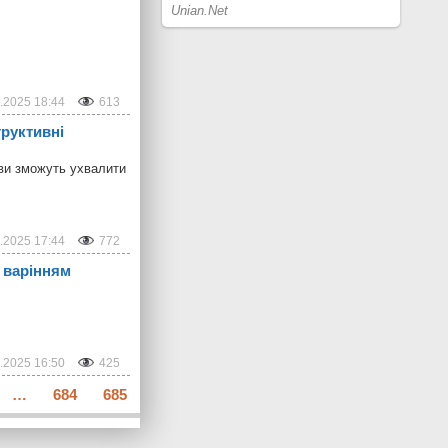
.2025 18:44
613
труктивні
іви зможуть ухвалити
.2025 17:44
772
 варінням
.2025 16:50
425
…
684
685