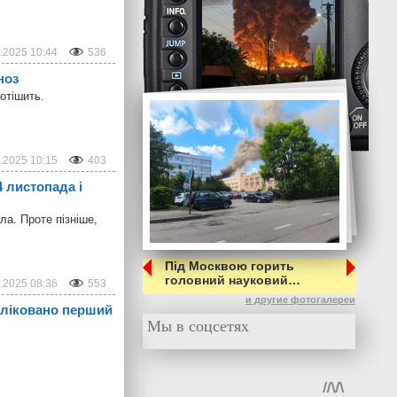
.2025 10:44
536
ноз
отішить.
.2025 10:15
403
4 листопада і
ла. Проте пізніше,
Під Москвою горить
головний науковий…
.2025 08:36
553
и другие фотогалереи
убліковано перший
Мы в соцсетях