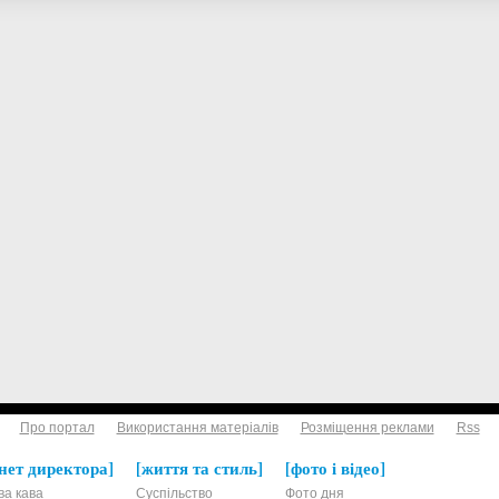
Про портал
Використання матеріалів
Розміщення реклами
Rss
нет директора
життя та стиль
фото і відео
ва кава
Суспільство
Фото дня