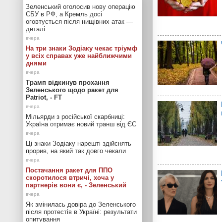
Зеленський оголосив нову операцію
СБУ в РФ, а Кремль досі
оговтується після нищівних атак —
деталі
На три знаки Зодіаку чекає тріумф
у всіх справах уже найближчими
днями
Трамп відкинув прохання
Зеленського щодо ракет для
Patriot, - FT
Мільярди з російської скарбниці:
Україна отримає новий транш від ЄС
Ці знаки Зодіаку нарешті здійснять
прорив, на який так довго чекали
Постачання ракет для ППО
скоротилося втричі, хоча у
партнерів вони є, - Зеленський
Як змінилась довіра до Зеленського
після протестів в Україні: результати
опитування