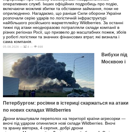
оперативних служб. Інших офіційних подробиць про подію,
включаючи можливі збитки та обставини займання, поки не
оприлюднено. Нагадаємо, що раніше Сили оборони України
розпочали серію ударів по логістичній інфраструктурі
найбільшого російського маркетплейсу Wildberries. За останні
тижні під атаки неодноразово потрапляли склади компанії в
різних регіонах Росії, що призвело до масштабних пожеж, збоїв
у роботі логістики та значних фінансових втрат, які визнала і
сама компанія.
05.08.2026 —
4 —
698
Вибухи під
Москвою і
Петербургом: росіяни в істериці скаржаться на атаки
по нових складах Wildberries
Дрони влаштували переполох на території країни-агресорки —
вночі під ударом опинилися нові склади Wildberries. Вночі
та зранку вівторка, 4 серпня, добрі дрони