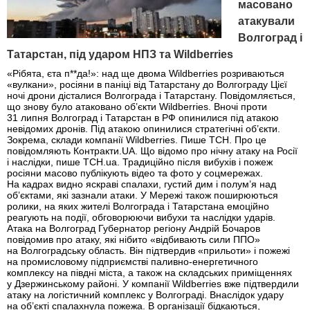
масовано
атакували
Волгоград і
Татарстан, під ударом НПЗ та Wildberries
«Рібята, єта п**да!»: над ще двома Wildberries розриваються
«вулкани», росіяни в паніці від Татарстану до Волгограду Цієї
ночі дрони дісталися Волгограда і Татарстану. Повідомляється,
що знову було атаковано об’єкти Wildberries. Вночі проти
31 липня Волгоград і Татарстан в РФ опинилися під атакою
невідомих дронів. Під атакою опинилися стратегічні об’єкти.
Зокрема, склади компанії Wildberries. Пише ТСН. Про це
повідомляють Контракти.UA. Що відомо про нічну атаку на Росії
і наслідки, пише ТСН.ua. Традиційно після вибухів і пожеж
росіяни масово публікують відео та фото у соцмережах.
На кадрах видно яскраві спалахи, густий дим і полум’я над
об’єктами, які зазнали атаки. У Мережі також поширюються
ролики, на яких жителі Волгограда і Татарстана емоційно
реагують на події, обговорюючи вибухи та наслідки ударів.
Атака на Волгоград Губернатор регіону Андрій Бочаров
повідомив про атаку, які нібито «відбивають сили ППО»
на Волгоградську область. Він підтвердив «прильоти» і пожежі
на промисловому підприємстві паливно-енергетичного
комплексу на півдні міста, а також на складських приміщеннях
у Дзержинському районі. У компанії Wildberries вже підтвердили
атаку на логістичний комплекс у Волгограді. Внаслідок удару
на об’єкті спалахнула пожежа. В організації бідкаються,