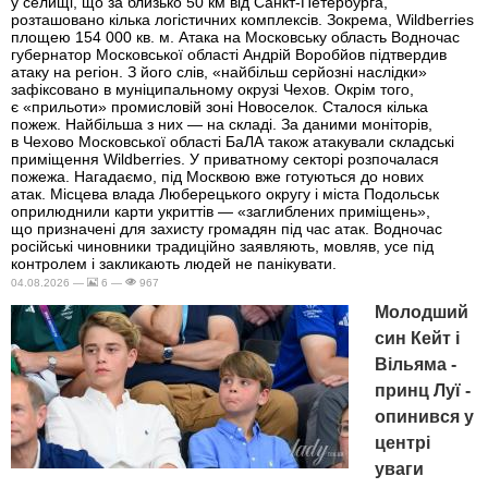
у селищі, що за близько 50 км від Санкт-Петербурга,
розташовано кілька логістичних комплексів. Зокрема, Wildberries
площею 154 000 кв. м. Атака на Московську область Водночас
губернатор Московської області Андрій Воробйов підтвердив
атаку на регіон. З його слів, «найбільш серйозні наслідки»
зафіксовано в муніципальному окрузі Чехов. Окрім того,
є «прильоти» промисловій зоні Новоселок. Сталося кілька
пожеж. Найбільша з них — на складі. За даними моніторів,
в Чехово Московської області БаЛА також атакували складські
приміщення Wildberries. У приватному секторі розпочалася
пожежа. Нагадаємо, під Москвою вже готуються до нових
атак. Місцева влада Люберецького округу і міста Подольськ
оприлюднили карти укриттів — «заглиблених приміщень»,
що призначені для захисту громадян під час атак. Водночас
російські чиновники традиційно заявляють, мовляв, усе під
контролем і закликають людей не панікувати.
04.08.2026 —
6 —
967
Молодший
син Кейт і
Вільяма -
принц Луї -
опинився у
центрі
уваги