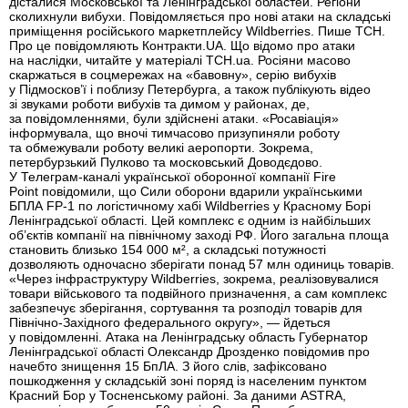
дісталися Московської та Ленінградської областей. Регіони
сколихнули вибухи. Повідомляється про нові атаки на складські
приміщення російського маркетплейсу Wildberries. Пише ТСН.
Про це повідомляють Контракти.UA. Що відомо про атаки
на наслідки, читайте у матеріалі ТСН.ua. Росіяни масово
скаржаться в соцмережах на «бавовну», серію вибухів
у Підмосков’ї і поблизу Петербурга, а також публікують відео
зі звуками роботи вибухів та димом у районах, де,
за повідомленнями, були здійснені атаки. «Росавіація»
інформувала, що вночі тимчасово призупиняли роботу
та обмежували роботу великі аеропорти. Зокрема,
петербурзький Пулково та московський Доводєдово.
У Телеграм-каналі української оборонної компанії Fire
Point повідомили, що Сили оборони вдарили українськими
БПЛА FP-1 по логістичному хабі Wildberries у Красному Борі
Ленінградської області. Цей комплекс є одним із найбільших
об’єктів компанії на північному заході РФ. Його загальна площа
становить близько 154 000 м², а складські потужності
дозволяють одночасно зберігати понад 57 млн одиниць товарів.
«Через інфраструктуру Wildberries, зокрема, реалізовувалися
товари військового та подвійного призначення, а сам комплекс
забезпечує зберігання, сортування та розподіл товарів для
Північно-Західного федерального округу», — йдеться
у повідомленні. Атака на Ленінградську область Губернатор
Ленінградської області Олександр Дрозденко повідомив про
начебто знищення 15 БпЛА. З його слів, зафіксовано
пошкодження у складській зоні поряд із населеним пунктом
Красний Бор у Тосненському районі. За даними ASTRA,