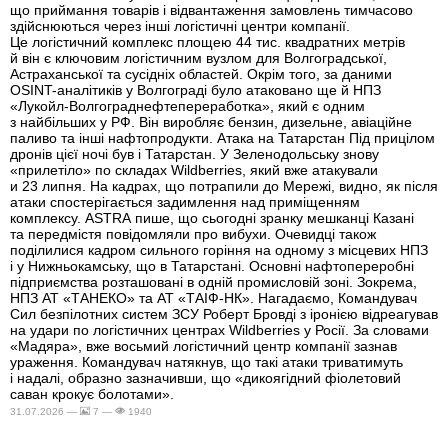
що приймання товарів і відвантаження замовлень тимчасово
здійснюються через інші логістичні центри компанії.
Це логістичний комплекс площею 44 тис. квадратних метрів
й він є ключовим логістичним вузлом для Волгоградської,
Астраханської та сусідніх областей. Окрім того, за даними
OSINT-аналітиків у Волгограді було атаковано ще й НПЗ
«Лукойл-Волгограднефтепереработка», який є одним
з найбільших у РФ. Він виробляє бензин, дизельне, авіаційне
паливо та інші нафтопродукти. Атака на Татарстан Під прицілом
дронів цієї ночі був і Татарстан. У Зеленодольську знову
«прилетіло» по складах Wildberries, який вже атакували
и 23 липня. На кадрах, що потрапили до Мережі, видно, як після
атаки спостерігається задимлення над приміщенням
комплексу. ASTRA пише, що сьогодні зранку мешканці Казані
та передмістя повідомляли про вибухи. Очевидці також
поділилися кадром сильного горіння на одному з місцевих НПЗ
і у Нижньокамську, що в Татарстані. Основні нафтопереробні
підприємства розташовані в одній промисловій зоні. Зокрема,
НПЗ АТ «ТАНЕКО» та АТ «ТАІФ-НК». Нагадаємо, Командувач
Сил безпілотних систем ЗСУ Роберт Бровді з іронією відреагував
на удари по логістичних центрах Wildberries у Росії. За словами
«Мадяра», вже восьмий логістичний центр компанії зазнав
ураження. Командувач натякнув, що такі атаки триватимуть
і надалі, образно зазначивши, що «дикоягідний фіолетовий
саван крокує болотами».
31.07.2026 —
7 —
1940