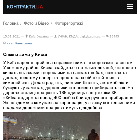
КОНТРАКТИ.
UA
Головна
Фото и Відео
Фоторепортажі
15.01.2021 —
Київ, Україна —
УНІАН, КМДА, bigkyiv.com.ua —
19445
снег
,
Киев
,
зима
Сніжна зима у Києві
У Київ нарешті прийшла справжня зима - з морозами та снігом.
У кожному районі Києва знайдеться по кілька локацій, які просто
кишать дітлахами і дорослими на санках і тюбах, пакетах та
досках, товстому папері та просто на своїй п’ятій точці в
зимовий час. Дітлахі радіють, лижники бігають, автомобілісти
буксують у заметах, дорожники інтенсивно прибирають сніг. На
дорогах столиці працюють 185 одиниць спецтехніки КК
«Київавтодор» та понад 400 осіб із бригад ручного прибирання.
Як повідомляє комунальна корпорація, у зв’язку із інтенсивними
опадами дорожники працюватимуть цілодобово.