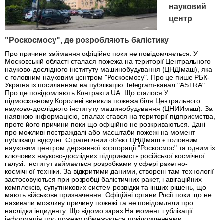
науковий
центр
"Роскосмосу", де розробляють балістику
Про причини займання офіційно поки не повідомляється. У
Московській області сталася пожежа на території Центрального
науково-дослідного інституту машинобудування (ЦНДІмаш), яка
є головним науковим центром "Роскосмосу". Про це пише РБК-
Україна із посиланням на публікацію Telegram-канал "ASTRA".
Про це повідомляють Контракти.UA. Що сталося У
підмосковному Королеві виникла пожежа біля Центрального
науково-дослідного інституту машинобудування (ЦНИИмаш). За
наявною інформацією, спалах стався на території підприємства,
проте його причини поки що офіційно не розкриваються. Дані
про можливі постраждалі або масштаби пожежі на момент
публікації відсутні. Стратегічний об'єкт ЦНДІмаш є головним
науковим центром державної корпорації "Роскосмос" та одним із
ключових науково-дослідних підприємств російської космічної
галузі. Інститут займається розробками у сфері ракетно-
космічної техніки. За відкритими даними, створені там технології
застосовуються при розробці балістичних ракет, навігаційних
комплексів, супутникових систем розвідки та інших рішень, що
мають військове призначення. Офіційні органи Росії поки що не
називали можливу причину пожежі та не повідомляли про
наслідки інциденту. Що відомо зараз На момент публікації
інформація про пожежу обмежується повідомленнями