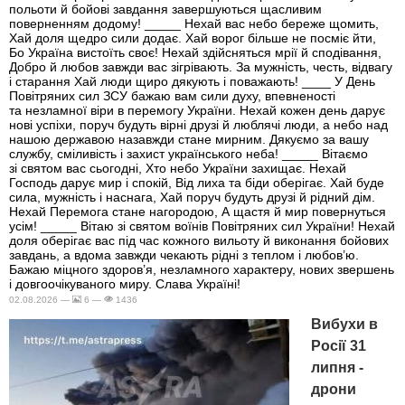
польоти й бойові завдання завершуються щасливим
поверненням додому! _____ Нехай вас небо береже щомить,
Хай доля щедро сили додає. Хай ворог більше не посміє йти,
Бо Україна вистоїть своє! Нехай здійсняться мрії й сподівання,
Добро й любов завжди вас зігрівають. За мужність, честь, відвагу
і старання Хай люди щиро дякують і поважають! ____ У День
Повітряних сил ЗСУ бажаю вам сили духу, впевненості
та незламної віри в перемогу України. Нехай кожен день дарує
нові успіхи, поруч будуть вірні друзі й люблячі люди, а небо над
нашою державою назавжди стане мирним. Дякуємо за вашу
службу, сміливість і захист українського неба! _____ Вітаємо
зі святом вас сьогодні, Хто небо України захищає. Нехай
Господь дарує мир і спокій, Від лиха та біди оберігає. Хай буде
сила, мужність і наснага, Хай поруч будуть друзі й рідний дім.
Нехай Перемога стане нагородою, А щастя й мир повернуться
усім! _____ Вітаю зі святом воїнів Повітряних сил України! Нехай
доля оберігає вас під час кожного вильоту й виконання бойових
завдань, а вдома завжди чекають рідні з теплом і любов’ю.
Бажаю міцного здоров’я, незламного характеру, нових звершень
і довгоочікуваного миру. Слава Україні!
02.08.2026 —
6 —
1436
Вибухи в
Росії 31
липня -
дрони