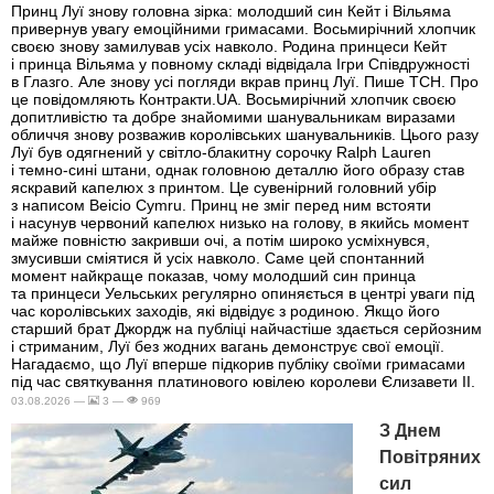
Принц Луї знову головна зірка: молодший син Кейт і Вільяма
привернув увагу емоційними гримасами. Восьмирічний хлопчик
своєю знову замилував усіх навколо. Родина принцеси Кейт
і принца Вільяма у повному складі відвідала Ігри Співдружності
в Глазго. Але знову усі погляди вкрав принц Луї. Пише ТСН. Про
це повідомляють Контракти.UA. Восьмирічний хлопчик своєю
допитливістю та добре знайомими шанувальникам виразами
обличчя знову розважив королівських шанувальників. Цього разу
Луї був одягнений у світло-блакитну сорочку Ralph Lauren
і темно-сині штани, однак головною деталлю його образу став
яскравий капелюх з принтом. Це сувенірний головний убір
з написом Beicio Cymru. Принц не зміг перед ним встояти
і насунув червоний капелюх низько на голову, в якийсь момент
майже повністю закривши очі, а потім широко усміхнувся,
змусивши сміятися й усіх навколо. Саме цей спонтанний
момент найкраще показав, чому молодший син принца
та принцеси Уельських регулярно опиняється в центрі уваги під
час королівських заходів, які відвідує з родиною. Якщо його
старший брат Джордж на публіці найчастіше здається серйозним
і стриманим, Луї без жодних вагань демонструє свої емоції.
Нагадаємо, що Луї вперше підкорив публіку своїми гримасами
під час святкування платинового ювілею королеви Єлизавети II.
03.08.2026 —
3 —
969
З Днем
Повітряних
сил