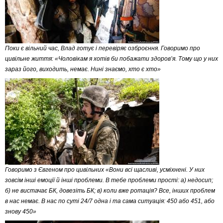
Поки є вільний час, Влад готує і перевіряє озброєння. Говоримо про
цивільне життя: «Чоловікам я хотів би побажати здоров’я. Тому що у них
зараз його, виходить, немає. Нині знаємо, хто є хто»
Говоримо з Євгеном про цивільних «Вони всі щасливі, усміхнені. У них
зовсім інші емоції й інші проблеми. В тебе проблеми прості: а) недосип;
б) не вистачає БК, довезіть БК; в) коли вже ротація? Все, інших проблем
в нас немає. В нас по суті 24/7 одна і та сама ситуація: 450 або 451, або
знову 450»