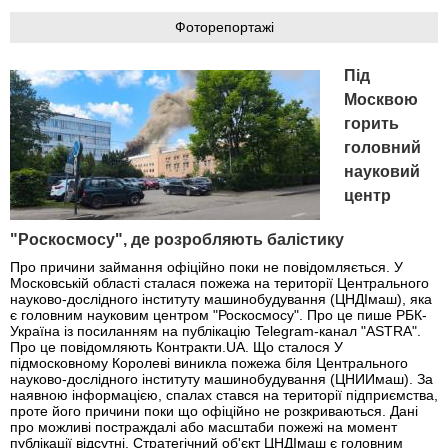
Фоторепортажі
Під
Москвою
горить
головний
науковий
центр
"Роскосмосу", де розробляють балістику
Про причини займання офіційно поки не повідомляється. У
Московській області сталася пожежа на території Центрального
науково-дослідного інституту машинобудування (ЦНДІмаш), яка
є головним науковим центром "Роскосмосу". Про це пише РБК-
Україна із посиланням на публікацію Telegram-канал "ASTRA".
Про це повідомляють Контракти.UA. Що сталося У
підмосковному Королеві виникла пожежа біля Центрального
науково-дослідного інституту машинобудування (ЦНИИмаш). За
наявною інформацією, спалах стався на території підприємства,
проте його причини поки що офіційно не розкриваються. Дані
про можливі постраждалі або масштаби пожежі на момент
публікації відсутні. Стратегічний об'єкт ЦНДІмаш є головним