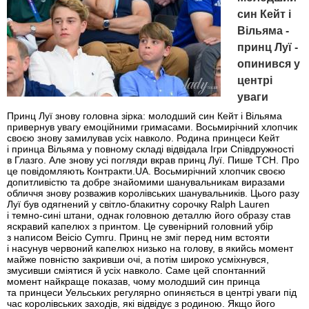
син Кейт і
Вільяма -
принц Луї -
опинився у
центрі
уваги
Принц Луї знову головна зірка: молодший син Кейт і Вільяма
привернув увагу емоційними гримасами. Восьмирічний хлопчик
своєю знову замилував усіх навколо. Родина принцеси Кейт
і принца Вільяма у повному складі відвідала Ігри Співдружності
в Глазго. Але знову усі погляди вкрав принц Луї. Пише ТСН. Про
це повідомляють Контракти.UA. Восьмирічний хлопчик своєю
допитливістю та добре знайомими шанувальникам виразами
обличчя знову розважив королівських шанувальників. Цього разу
Луї був одягнений у світло-блакитну сорочку Ralph Lauren
і темно-сині штани, однак головною деталлю його образу став
яскравий капелюх з принтом. Це сувенірний головний убір
з написом Beicio Cymru. Принц не зміг перед ним встояти
і насунув червоний капелюх низько на голову, в якийсь момент
майже повністю закривши очі, а потім широко усміхнувся,
змусивши сміятися й усіх навколо. Саме цей спонтанний
момент найкраще показав, чому молодший син принца
та принцеси Уельських регулярно опиняється в центрі уваги під
час королівських заходів, які відвідує з родиною. Якщо його