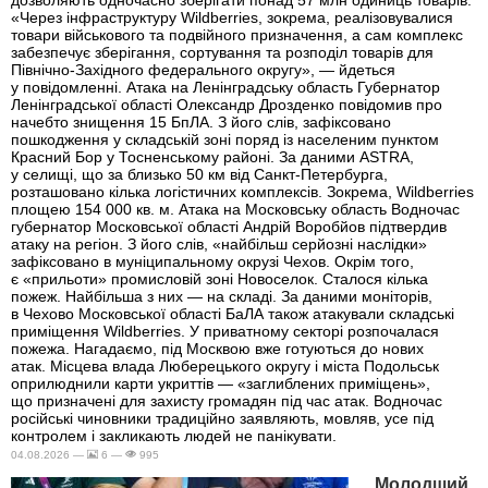
«Через інфраструктуру Wildberries, зокрема, реалізовувалися
товари військового та подвійного призначення, а сам комплекс
забезпечує зберігання, сортування та розподіл товарів для
Північно-Західного федерального округу», — йдеться
у повідомленні. Атака на Ленінградську область Губернатор
Ленінградської області Олександр Дрозденко повідомив про
начебто знищення 15 БпЛА. З його слів, зафіксовано
пошкодження у складській зоні поряд із населеним пунктом
Красний Бор у Тосненському районі. За даними ASTRA,
у селищі, що за близько 50 км від Санкт-Петербурга,
розташовано кілька логістичних комплексів. Зокрема, Wildberries
площею 154 000 кв. м. Атака на Московську область Водночас
губернатор Московської області Андрій Воробйов підтвердив
атаку на регіон. З його слів, «найбільш серйозні наслідки»
зафіксовано в муніципальному окрузі Чехов. Окрім того,
є «прильоти» промисловій зоні Новоселок. Сталося кілька
пожеж. Найбільша з них — на складі. За даними моніторів,
в Чехово Московської області БаЛА також атакували складські
приміщення Wildberries. У приватному секторі розпочалася
пожежа. Нагадаємо, під Москвою вже готуються до нових
атак. Місцева влада Люберецького округу і міста Подольськ
оприлюднили карти укриттів — «заглиблених приміщень»,
що призначені для захисту громадян під час атак. Водночас
російські чиновники традиційно заявляють, мовляв, усе під
контролем і закликають людей не панікувати.
04.08.2026 —
6 —
995
Молодший