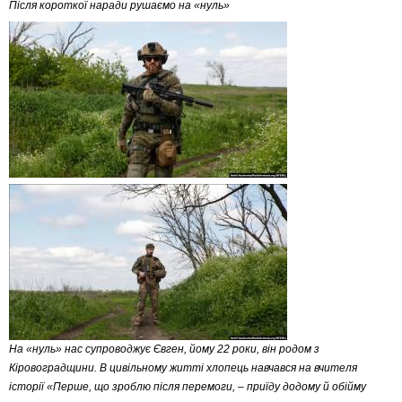
Після короткої наради рушаємо на «нуль»
На «нуль» нас супроводжує Євген, йому 22 роки, він родом з
Кіровоградщини. В цивільному житті хлопець навчався на вчителя
історії «Перше, що зроблю після перемоги, – приїду додому й обійму