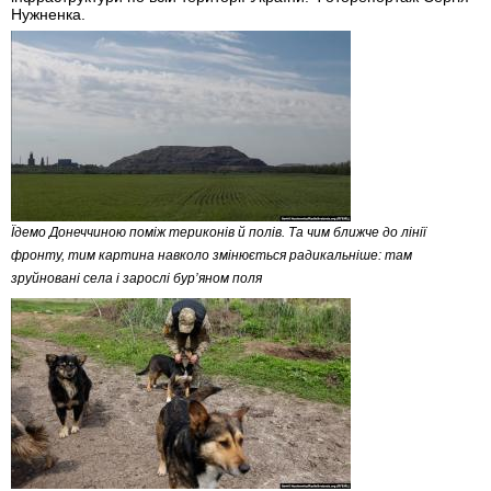
Нужненка.
Їдемо Донеччиною поміж териконів й полів. Та чим ближче до лінії
фронту, тим картина навколо змінюється радикальніше: там
зруйновані села і зарослі бур’яном поля