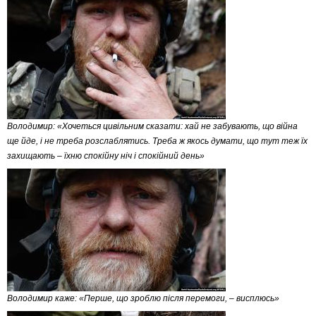
Володимир: «Хочеться цивільним сказати: хай не забувають, що війна
ще йде, і не треба розслаблятись. Треба ж якось думати, що тут теж їх
захищають – їхню спокійну ніч і спокійний день»
Володимир каже: «Перше, що зроблю після перемоги, – висплюсь»