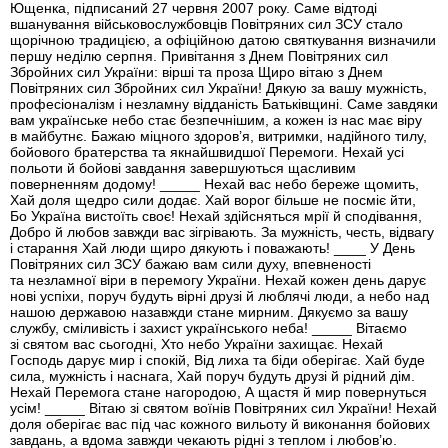
Ющенка, підписаний 27 червня 2007 року. Саме відтоді
вшанування військовослужбовців Повітряних сил ЗСУ стало
щорічною традицією, а офіційною датою святкування визначили
першу неділю серпня. Привітання з Днем Повітряних сил
Збройних сил України: вірші та проза Щиро вітаю з Днем
Повітряних сил Збройних сил України! Дякую за вашу мужність,
професіоналізм і незламну відданість Батьківщині. Саме завдяки
вам українське небо стає безпечнішим, а кожен із нас має віру
в майбутнє. Бажаю міцного здоров’я, витримки, надійного тилу,
бойового братерства та якнайшвидшої Перемоги. Нехай усі
польоти й бойові завдання завершуються щасливим
поверненням додому! _____ Нехай вас небо береже щомить,
Хай доля щедро сили додає. Хай ворог більше не посміє йти,
Бо Україна вистоїть своє! Нехай здійсняться мрії й сподівання,
Добро й любов завжди вас зігрівають. За мужність, честь, відвагу
і старання Хай люди щиро дякують і поважають! ____ У День
Повітряних сил ЗСУ бажаю вам сили духу, впевненості
та незламної віри в перемогу України. Нехай кожен день дарує
нові успіхи, поруч будуть вірні друзі й люблячі люди, а небо над
нашою державою назавжди стане мирним. Дякуємо за вашу
службу, сміливість і захист українського неба! _____ Вітаємо
зі святом вас сьогодні, Хто небо України захищає. Нехай
Господь дарує мир і спокій, Від лиха та біди оберігає. Хай буде
сила, мужність і наснага, Хай поруч будуть друзі й рідний дім.
Нехай Перемога стане нагородою, А щастя й мир повернуться
усім! _____ Вітаю зі святом воїнів Повітряних сил України! Нехай
доля оберігає вас під час кожного вильоту й виконання бойових
завдань, а вдома завжди чекають рідні з теплом і любов’ю.