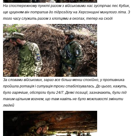
На спостережному пункті разом з військовими нас зустрічає пес Кубик,
ще цуценям він потрапив до підрозділу на Херсонщині минулого літа. З
того часу служить разом з хлопцями в окопах, тепер на сході
За словами військових, зараз все більш-менш спокійно, у противника
пройшла ротація і ситуація трохи стабілізувалась. До цього, кажуть,
було гарячіше, обстріли були 24/7. Деякі позиції, зазначають, були під
таким щільним вогнем, що там навіть не було можливості змінити
людей