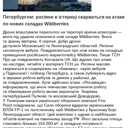
Петербургом: росіяни в істериці скаржаться на атаки
по нових складах Wildberries
Дрони влаштували переполох на території країни-агресорки —
вночі під ударом опинилися нові склади Wildberries. Вночі
та зранку вівторка, 4 серпня, добрі дрони
дісталися Московської та Ленінградської областей. Регіони
сколихнули вибухи. Повідомляється про нові атаки на складські
приміщення російського маркетплейсу Wildberries. Пише ТСН.
Про це повідомляють Контракти.UA. Що відомо про атаки
на наслідки, читайте у матеріалі ТСН.ua. Росіяни масово
скаржаться в соцмережах на «бавовну», серію вибухів
у Підмосков’ї і поблизу Петербурга, а також публікують відео
зі звуками роботи вибухів та димом у районах, де,
за повідомленнями, були здійснені атаки. «Росавіація»
інформувала, що вночі тимчасово призупиняли роботу
та обмежували роботу великі аеропорти. Зокрема,
петербурзький Пулково та московський Доводєдово.
У Телеграм-каналі української оборонної компанії Fire
Point повідомили, що Сили оборони вдарили українськими
БПЛА FP-1 по логістичному хабі Wildberries у Красному Борі
Ленінградської області. Цей комплекс є одним із найбільших
об’єктів компанії на північному заході РФ. Його загальна площа
становить близько 154 000 м², а складські потужності
дозволяють одночасно зберігати понад 57 млн одиниць товарів.