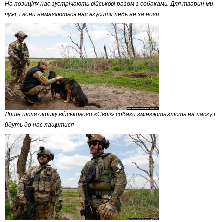
На позиціях нас зустрічають військові разом з собаками. Для тварин ми
чужі, і вони намагаються нас вкусити ледь не за ноги
Лише після окрику військового «Свої!» собаки змінюють злість на ласку і
йдуть до нас лащитися