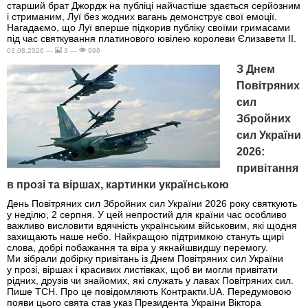
старший брат Джордж на публіці найчастіше здається серйозним
і стриманим, Луї без жодних вагань демонструє свої емоції.
Нагадаємо, що Луї вперше підкорив публіку своїми гримасами
під час святкування платинового ювілею королеви Єлизавети II.
03.08.2026 —
3 —
996
З Днем
Повітряних
сил
Збройних
сил України
2026:
привітання
в прозі та віршах, картинки українською
День Повітряних сил Збройних сил України 2026 року святкують
у неділю, 2 серпня. У цей непростий для країни час особливо
важливо висловити вдячність українським військовим, які щодня
захищають наше небо. Найкращою підтримкою стануть щирі
слова, добрі побажання та віра у якнайшвидшу перемогу.
Ми зібрали добірку привітань із Днем Повітряних сил України
у прозі, віршах і красивих листівках, щоб ви могли привітати
рідних, друзів чи знайомих, які служать у лавах Повітряних сил.
Пише ТСН. Про це повідомляють Контракти.UA. Передумовою
появи цього свята став указ Президента України Віктора