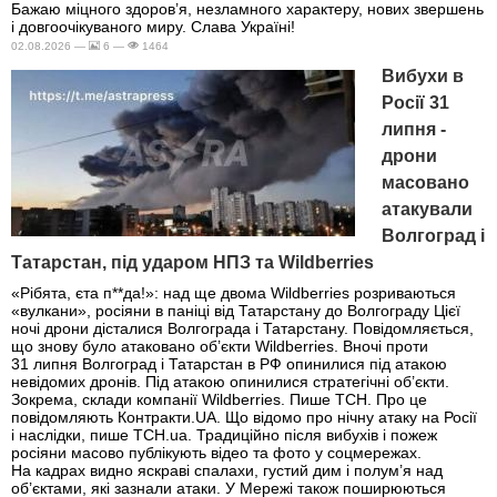
Бажаю міцного здоров’я, незламного характеру, нових звершень
і довгоочікуваного миру. Слава Україні!
02.08.2026 —
6 —
1464
Вибухи в
Росії 31
липня -
дрони
масовано
атакували
Волгоград і
Татарстан, під ударом НПЗ та Wildberries
«Рібята, єта п**да!»: над ще двома Wildberries розриваються
«вулкани», росіяни в паніці від Татарстану до Волгограду Цієї
ночі дрони дісталися Волгограда і Татарстану. Повідомляється,
що знову було атаковано об’єкти Wildberries. Вночі проти
31 липня Волгоград і Татарстан в РФ опинилися під атакою
невідомих дронів. Під атакою опинилися стратегічні об’єкти.
Зокрема, склади компанії Wildberries. Пише ТСН. Про це
повідомляють Контракти.UA. Що відомо про нічну атаку на Росії
і наслідки, пише ТСН.ua. Традиційно після вибухів і пожеж
росіяни масово публікують відео та фото у соцмережах.
На кадрах видно яскраві спалахи, густий дим і полум’я над
об’єктами, які зазнали атаки. У Мережі також поширюються