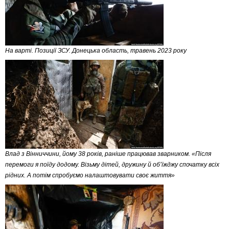
На варті. Позиції ЗСУ. Донецька область, травень 2023 року
Влад з Вінниччини, йому 38 років, раніше працював зварником. «Після
перемоги я поїду додому. Візьму дітей, дружину й об’їжджу спочатку всіх
рідних. А потім спробуємо налаштовувати своє життя»