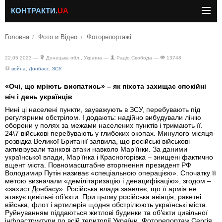
КОНТРАКТИ.
UA
Головна
Фото и Відео
Фоторепортажі
22.05.2023 —
Донецька обл., Україна —
Радіо Свобода —
13748
война
,
Донбасс
,
ЗСУ
«Очі, що мріють виспатись» – як піхота захищає спокійні
ніч і день українців
Нині ці населені пункти, зауважують в ЗСУ, перебувають під
регулярним обстрілом. І додають: надійно вибудували лінію
оборони у полях за межами населених пунктів і тримають її.
24\7 військові перебувають у глибоких окопах. Минулого місяця
розвідка Великої Британії заявила, що російські військові
активізували танкові атаки навколо Мар’їнки. За даними
української влади, Мар’їнка і Красногорівка – знищені фактично
вщент міста. Повномасштабне вторгнення президент РФ
Володимир Путін називає «спеціальною операцією». Спочатку її
метою визначали «демілітаризацію і денацифікацію», згодом –
«захист Донбасу». Російська влада заявляє, що її армія не
атакує цивільні об’єкти. При цьому російська авіація, ракетні
війська, флот і артилерія щодня обстрілюють українські міста.
Руйнуванням піддаються житлові будинки та об’єкти цивільної
інфраструктури по всій території України. Фоторепортаж Сергія