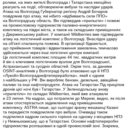
ролики, на яких жителі Волгограда і Татарстана емоційно
реагують на події, обговорюючи вибухи та наслідки ударів.
Атака на Волгоград Губернатор регіону Андрій Бочаров
повідомив про атаку, які нібито «відбивають сили ППО»
на Волгоградську область. Він підтвердив «прильоти» і пожежі
на промисловому підприємстві паливно-енергетичного
комплексу на півдні міста, а також на складських приміщеннях
у Дзержинському районі. У компанії Wildberries вже підтвердили
атаку на логістичний комплекс у Волгограді. Внаслідок удару
на об’єкті спалахнула пожежа. В організації бідкаються,
що приймання товарів і відвантаження замовлень тимчасово
здійснюються через інші логістичні центри компанії.
Це логістичний комплекс площею 44 тис. квадратних метрів
й він є ключовим логістичним вузлом для Волгоградської,
Астраханської та сусідніх областей. Окрім того, за даними
OSINT-аналітиків у Волгограді було атаковано ще й НПЗ
«Лукойл-Волгограднефтепереработка», який є одним
з найбільших у РФ. Він виробляє бензин, дизельне, авіаційне
паливо та інші нафтопродукти. Атака на Татарстан Під прицілом
дронів цієї ночі був і Татарстан. У Зеленодольську знову
«прилетіло» по складах Wildberries, який вже атакували
и 23 липня. На кадрах, що потрапили до Мережі, видно, як після
атаки спостерігається задимлення над приміщенням
комплексу. ASTRA пише, що сьогодні зранку мешканці Казані
та передмістя повідомляли про вибухи. Очевидці також
поділилися кадром сильного горіння на одному з місцевих НПЗ
і у Нижньокамську, що в Татарстані. Основні нафтопереробні
підприємства розташовані в одній промисловій зоні. Зокрема,