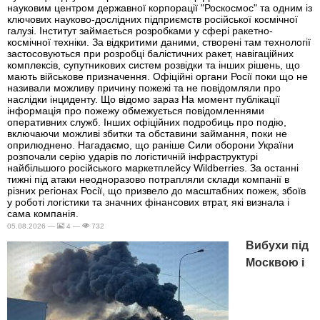
науковим центром державної корпорації "Роскосмос" та одним із
ключових науково-дослідних підприємств російської космічної
галузі. Інститут займається розробками у сфері ракетно-
космічної техніки. За відкритими даними, створені там технології
застосовуються при розробці балістичних ракет, навігаційних
комплексів, супутникових систем розвідки та інших рішень, що
мають військове призначення. Офіційні органи Росії поки що не
називали можливу причину пожежі та не повідомляли про
наслідки інциденту. Що відомо зараз На момент публікації
інформація про пожежу обмежується повідомленнями
оперативних служб. Інших офіційних подробиць про подію,
включаючи можливі збитки та обставини займання, поки не
оприлюднено. Нагадаємо, що раніше Сили оборони України
розпочали серію ударів по логістичній інфраструктурі
найбільшого російського маркетплейсу Wildberries. За останні
тижні під атаки неодноразово потрапляли склади компанії в
різних регіонах Росії, що призвело до масштабних пожеж, збоїв
у роботі логістики та значних фінансових втрат, які визнала і
сама компанія.
05.08.2026 —
4 —
732
Вибухи під
Москвою і