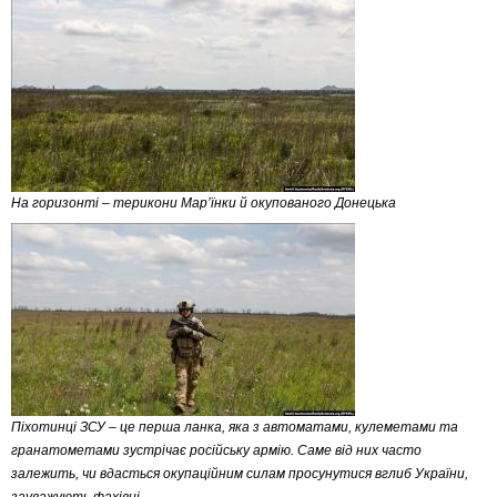
На горизонті – терикони Мар’їнки й окупованого Донецька
Піхотинці ЗСУ – це перша ланка, яка з автоматами, кулеметами та
гранатометами зустрічає російську армію. Саме від них часто
залежить, чи вдасться окупаційним силам просунутися вглиб України,