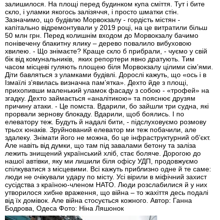
залишилося. На площі перед будинком купа сміття. Тут і бите
скло, і уламки якогось залізяччя, і просто шматки стін.
Зазначимо, що будівлю Морвокзалу - гордість містян -
капітально відремонтували у 2019 році, на це витратили більш
50 млн грн. Перед колишнім входом до Морвокзалу бачимо
понівечену блакитну ялику – дерево повалило вибуховою
хвилею. - Що знімаєте? Краще скло б прибрали, - чуємо у свій
бік від комунальників, яких репортери явно дратують. Тим
часом місцеві гуляють площею біля Морвокзалу цілими сім’ями.
Діти бавляться з уламками будівлі. Дорослі кажуть, що «ось і в
Ізмаїлі з’явилась визначна пам’ятка». Дехто йде з площі,
прихопивши маленький уламок фасаду з собою - «трофей» на
згадку. Дехто займається «аналітикою» та пояснює друзям
причину атаки. - Це помста. Вдарили, бо зайшли три судна, які
прорвали зернову блокаду. Вдарили, щоб боялись. І по
елеватору теж. Будуть й надалі бити, - підслуховуємо розмову
трьох юнаків. Зруйнований елеватор ми теж побачили, але
здалеку. Знімати його не можна, бо це інфраструктурний об’єкт.
Але навіть від думки, що там під завалами бетону та заліза
лежить знищений український хліб, стає боляче. Дорогою до
нашої автівки, яку ми лишили біля офісу УДП, продовжуємо
спілкуватися з місцевими. Всі кажуть приблизно одне й те саме:
люди не очікували удару по місту. Усі вірили в міфічний захист
сусідства з країною-членом НАТО. Люди розслабилися й у них
утворилося хибне враження, що війна – то жахіття десь подалі
від їх домівок. Але війна стосується кожного. Автор: Ганна
Бодрова, Одеса Фото: Ніна Ляшонок