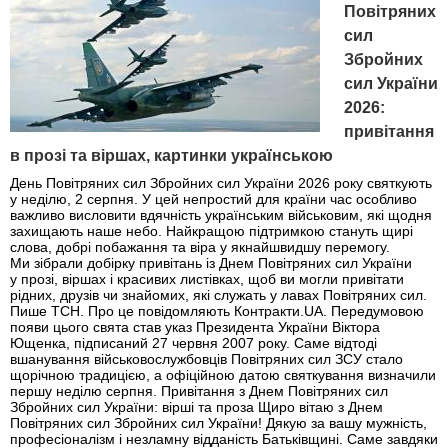
Повітряних
сил
Збройних
сил України
2026:
привітання
в прозі та віршах, картинки українською
День Повітряних сил Збройних сил України 2026 року святкують
у неділю, 2 серпня. У цей непростий для країни час особливо
важливо висловити вдячність українським військовим, які щодня
захищають наше небо. Найкращою підтримкою стануть щирі
слова, добрі побажання та віра у якнайшвидшу перемогу.
Ми зібрали добірку привітань із Днем Повітряних сил України
у прозі, віршах і красивих листівках, щоб ви могли привітати
рідних, друзів чи знайомих, які служать у лавах Повітряних сил.
Пише ТСН. Про це повідомляють Контракти.UA. Передумовою
появи цього свята став указ Президента України Віктора
Ющенка, підписаний 27 червня 2007 року. Саме відтоді
вшанування військовослужбовців Повітряних сил ЗСУ стало
щорічною традицією, а офіційною датою святкування визначили
першу неділю серпня. Привітання з Днем Повітряних сил
Збройних сил України: вірші та проза Щиро вітаю з Днем
Повітряних сил Збройних сил України! Дякую за вашу мужність,
професіоналізм і незламну відданість Батьківщині. Саме завдяки