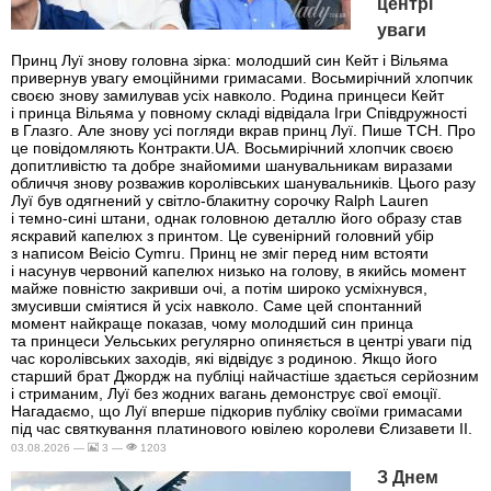
центрі
уваги
Принц Луї знову головна зірка: молодший син Кейт і Вільяма
привернув увагу емоційними гримасами. Восьмирічний хлопчик
своєю знову замилував усіх навколо. Родина принцеси Кейт
і принца Вільяма у повному складі відвідала Ігри Співдружності
в Глазго. Але знову усі погляди вкрав принц Луї. Пише ТСН. Про
це повідомляють Контракти.UA. Восьмирічний хлопчик своєю
допитливістю та добре знайомими шанувальникам виразами
обличчя знову розважив королівських шанувальників. Цього разу
Луї був одягнений у світло-блакитну сорочку Ralph Lauren
і темно-сині штани, однак головною деталлю його образу став
яскравий капелюх з принтом. Це сувенірний головний убір
з написом Beicio Cymru. Принц не зміг перед ним встояти
і насунув червоний капелюх низько на голову, в якийсь момент
майже повністю закривши очі, а потім широко усміхнувся,
змусивши сміятися й усіх навколо. Саме цей спонтанний
момент найкраще показав, чому молодший син принца
та принцеси Уельських регулярно опиняється в центрі уваги під
час королівських заходів, які відвідує з родиною. Якщо його
старший брат Джордж на публіці найчастіше здається серйозним
і стриманим, Луї без жодних вагань демонструє свої емоції.
Нагадаємо, що Луї вперше підкорив публіку своїми гримасами
під час святкування платинового ювілею королеви Єлизавети II.
03.08.2026 —
3 —
1203
З Днем