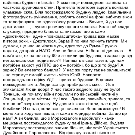
найвища будівля в Ізмаїлі. У «склянці» пошкоджені всі вікна та
частково зруйновані стіни. Прилегла територія вщерть всипана
уламками скла. Біля постраждалого будинку людно. Ізмаїльчани
фотографують руйнування, роблять селфі на фоні вибитих вікон
та телефонують по відеозв’язку родичам. - Бачите, й до нас
докотилося…, - чуємо розмову одного чоловіка. Коли той кладе
слухавку, підходимо ближче та питаємо, що ж саме
«докотилося», адже «повномасштабка» триває вже майже
півтора роки. - Докотилося. Зараз й по нам почнуть гатити. Ми
думали, що нас не чіпатимуть, адже тут до Румунії рукою
подати, до країни НАТО. Але не бояться. Ні бога, ні диявола… Я
пам’ятаю, як на початку 90-х зводили цю будівлю, а зараз що від
неї залишилося, подивіться?! Напишіть в свої газети, що нам
потрібен захист, усі ППО що є – потрібні, бо що ж то буде? А
зерно? Ви елеватор бачили? У нас же порту так не залишиться!
- не стримує емоцій житель міста Юрій. Навпроти
постраждалого офісу УДП – приватні будинки. В деяких
пошкоджені вікна. Люди все ще прибирають скло. - Як я
злякалася! Люди добрі! У нас такого жодного разу не було!
Точніше, на початку війни поцілили по військовій частині у
Лощинівці, це за містом. Ну і все. Лунала, звичайно, тривога, та
хто на неї звертав увагу! Ну дрони інколи літали, але щоб
бомбили! Я спала, коли все це почалося. Воно як жахнуло! В
мене хата ходуном пішла, я сама в коридор побігла. За що це
нам? А ви бачили, що з Морвокзалом наробили? - каже
мешканка постраждалого будинку пані Ірина. Дійсно, будівля
Морвокзалу постраждала значно більше, ніж офіс Українського
Дунайського Пароплавства. Від фасаду взагалі нічого не