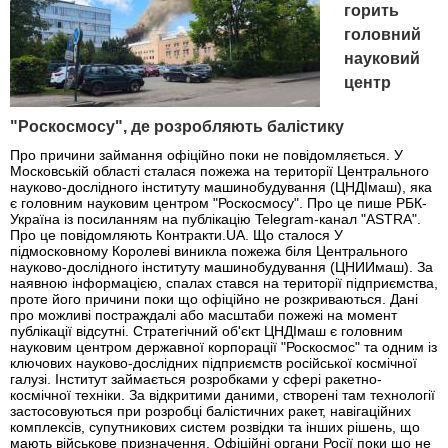
горить
головний
науковий
центр
"Роскосмосу", де розробляють балістику
Про причини займання офіційно поки не повідомляється. У
Московській області сталася пожежа на території Центрального
науково-дослідного інституту машинобудування (ЦНДІмаш), яка
є головним науковим центром "Роскосмосу". Про це пише РБК-
Україна із посиланням на публікацію Telegram-канал "ASTRA".
Про це повідомляють Контракти.UA. Що сталося У
підмосковному Королеві виникла пожежа біля Центрального
науково-дослідного інституту машинобудування (ЦНИИмаш). За
наявною інформацією, спалах стався на території підприємства,
проте його причини поки що офіційно не розкриваються. Дані
про можливі постраждалі або масштаби пожежі на момент
публікації відсутні. Стратегічний об'єкт ЦНДІмаш є головним
науковим центром державної корпорації "Роскосмос" та одним із
ключових науково-дослідних підприємств російської космічної
галузі. Інститут займається розробками у сфері ракетно-
космічної техніки. За відкритими даними, створені там технології
застосовуються при розробці балістичних ракет, навігаційних
комплексів, супутникових систем розвідки та інших рішень, що
мають військове призначення. Офіційні органи Росії поки що не