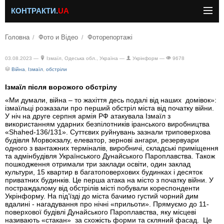
КОНТРАКТИ.
UA
Головна
Фото и Відео
Фоторепортажі
03.08.2023 —
Ізмаїл, Одеська обл., Україна —
Укрінформ —
9678
Війна
,
Ізмаїл
,
обстріли
Ізмаїл після ворожого обстрілу
«Ми думали, війна – то жахіття десь подалі від наших домівок»:
ізмаїльці розказали про перший обстріл міста від початку війни.
У ніч на друге серпня армія РФ атакувала Ізмаїл з
використанням ударних безпілотників іранського виробництва
«Shahed-136/131». Суттєвих руйнувань зазнали триповерхова
будівля Морвокзалу, елеватор, зернові ангари, резервуари
одного з вантажних терміналів, виробничі, складські приміщення
та адмінбудівля Українського Дунайського Пароплавства. Також
пошкодження отримали три заклади освіти, один заклад
культури, 15 квартир в багатоповерхових будинках і десяток
приватних будинків. Це перша атака на місто з початку війни. У
постраждалому від обстрілів місті побували кореспонденти
Укрінформу. На під’їзді до міста бачимо густий чорний дим
вдалині - нагадування про нічні «прильоти». Прямуємо до 11-
поверхової будівлі Дунайського Пароплавства, яку місцеві
називають «стакан» за схожість форми та скляний фасад. Це