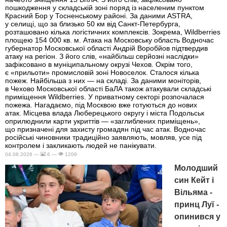
пошкодження у складській зоні поряд із населеним пунктом
Красний Бор у Тосненському районі. За даними ASTRA,
у селищі, що за близько 50 км від Санкт-Петербурга,
розташовано кілька логістичних комплексів. Зокрема, Wildberries
площею 154 000 кв. м. Атака на Московську область Водночас
губернатор Московської області Андрій Воробйов підтвердив
атаку на регіон. З його слів, «найбільш серйозні наслідки»
зафіксовано в муніципальному окрузі Чехов. Окрім того,
є «прильоти» промисловій зоні Новоселок. Сталося кілька
пожеж. Найбільша з них — на складі. За даними моніторів,
в Чехово Московської області БаЛА також атакували складські
приміщення Wildberries. У приватному секторі розпочалася
пожежа. Нагадаємо, під Москвою вже готуються до нових
атак. Місцева влада Люберецького округу і міста Подольськ
оприлюднили карти укриттів — «заглиблених приміщень»,
що призначені для захисту громадян під час атак. Водночас
російські чиновники традиційно заявляють, мовляв, усе під
контролем і закликають людей не панікувати.
04.08.2026 —
6 —
1209
Молодший
син Кейт і
Вільяма -
принц Луї -
опинився у