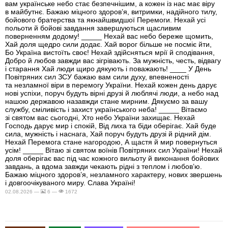
вам українське небо стає безпечнішим, а кожен із нас має віру
в майбутнє. Бажаю міцного здоров’я, витримки, надійного тилу,
бойового братерства та якнайшвидшої Перемоги. Нехай усі
польоти й бойові завдання завершуються щасливим
поверненням додому! _____ Нехай вас небо береже щомить,
Хай доля щедро сили додає. Хай ворог більше не посміє йти,
Бо Україна вистоїть своє! Нехай здійсняться мрії й сподівання,
Добро й любов завжди вас зігрівають. За мужність, честь, відвагу
і старання Хай люди щиро дякують і поважають! ____ У День
Повітряних сил ЗСУ бажаю вам сили духу, впевненості
та незламної віри в перемогу України. Нехай кожен день дарує
нові успіхи, поруч будуть вірні друзі й люблячі люди, а небо над
нашою державою назавжди стане мирним. Дякуємо за вашу
службу, сміливість і захист українського неба! _____ Вітаємо
зі святом вас сьогодні, Хто небо України захищає. Нехай
Господь дарує мир і спокій, Від лиха та біди оберігає. Хай буде
сила, мужність і наснага, Хай поруч будуть друзі й рідний дім.
Нехай Перемога стане нагородою, А щастя й мир повернуться
усім! _____ Вітаю зі святом воїнів Повітряних сил України! Нехай
доля оберігає вас під час кожного вильоту й виконання бойових
завдань, а вдома завжди чекають рідні з теплом і любов’ю.
Бажаю міцного здоров’я, незламного характеру, нових звершень
і довгоочікуваного миру. Слава Україні!
02.08.2026 —
6 —
1672