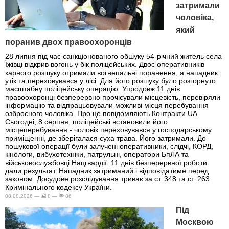
затримали
чоловіка,
який
поранив двох правоохоронців
28 липня під час санкціонованого обшуку 54-річний житель села
Їжівці відкрив вогонь у бік поліцейських. Двоє оперативників
карного розшуку отримали вогнепальні поранення, а нападник
утік та переховувався у лісі. Для його розшуку було розгорнуто
масштабну поліцейську операцію. Упродовж 11 днів
правоохоронці безперервно прочісували місцевість, перевіряли
інформацію та відпрацьовували можливі місця перебування
озброєного чоловіка. Про це повідомляють Контракти.UA.
Сьогодні, 8 серпня, поліцейські встановили його
місцеперебування - чоловік переховувався у господарському
приміщенні, де зберігалася суха трава. Його затримали. До
пошукової операції були залучені оперативники, слідчі, КОРД,
кінологи, вибухотехніки, патрульні, оператори БпЛА та
військовослужбовці Нацгвардії. 11 днів безперервної роботи
дали результат. Нападник затриманий і відповідатиме перед
законом. Досудове розслідування триває за ст. 348 та ст. 263
Кримінального кодексу України.
08.08.2026 —
8 —
86
Під
Москвою