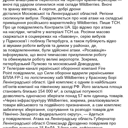
вночі під ударом опинилися нові склади Wildberries. Вночі
та зранку вівторка, 4 серпня, добрі дрони
дісталися Московської та Ленінградської областей. Регіони
сколихнули вибухи. Повідомляється про нові атаки на складські
приміщення російського маркетплейсу Wildberries. Пише ТСН.
Про це повідомляють Контракти.UA. Що відомо про атаки
на наслідки, читайте у матеріалі ТСН.ua. Росіяни масово
скаржаться в соцмережах на «бавовну», серію вибухів
у Підмосков’ї і поблизу Петербурга, а також публікують відео
зі звуками роботи вибухів та димом у районах, де,
за повідомленнями, були здійснені атаки. «Росавіація»
інформувала, що вночі тимчасово призупиняли роботу
та обмежували роботу великі аеропорти. Зокрема,
петербурзький Пулково та московський Доводєдово.
У Телеграм-каналі української оборонної компанії Fire
Point повідомили, що Сили оборони вдарили українськими
БПЛА FP-1 по логістичному хабі Wildberries у Красному Борі
Ленінградської області. Цей комплекс є одним із найбільших
об’єктів компанії на північному заході РФ. Його загальна площа
становить близько 154 000 м², а складські потужності
дозволяють одночасно зберігати понад 57 млн одиниць товарів.
«Через інфраструктуру Wildberries, зокрема, реалізовувалися
товари військового та подвійного призначення, а сам комплекс
забезпечує зберігання, сортування та розподіл товарів для
Північно-Західного федерального округу», — йдеться
у повідомленні. Атака на Ленінградську область Губернатор
Ленінградської області Олександр Дрозденко повідомив про
начебто знищення 15 БпЛА. З його слів, зафіксовано