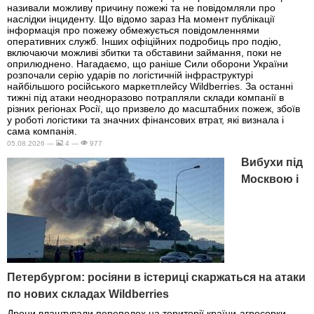
називали можливу причину пожежі та не повідомляли про
наслідки інциденту. Що відомо зараз На момент публікації
інформація про пожежу обмежується повідомленнями
оперативних служб. Інших офіційних подробиць про подію,
включаючи можливі збитки та обставини займання, поки не
оприлюднено. Нагадаємо, що раніше Сили оборони України
розпочали серію ударів по логістичній інфраструктурі
найбільшого російського маркетплейсу Wildberries. За останні
тижні під атаки неодноразово потрапляли склади компанії в
різних регіонах Росії, що призвело до масштабних пожеж, збоїв
у роботі логістики та значних фінансових втрат, які визнала і
сама компанія.
05.08.2026 —
4 —
977
Вибухи під
Москвою і
Петербургом: росіяни в істериці скаржаться на атаки
по нових складах Wildberries
Дрони влаштували переполох на території країни-агресорки —