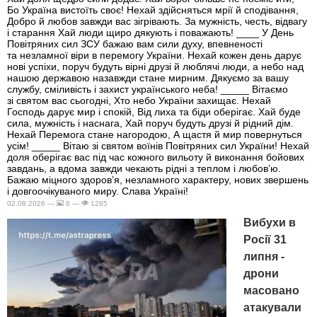
Бо Україна вистоїть своє! Нехай здійсняться мрії й сподівання,
Добро й любов завжди вас зігрівають. За мужність, честь, відвагу
і старання Хай люди щиро дякують і поважають! ____ У День
Повітряних сил ЗСУ бажаю вам сили духу, впевненості
та незламної віри в перемогу України. Нехай кожен день дарує
нові успіхи, поруч будуть вірні друзі й люблячі люди, а небо над
нашою державою назавжди стане мирним. Дякуємо за вашу
службу, сміливість і захист українського неба! _____ Вітаємо
зі святом вас сьогодні, Хто небо України захищає. Нехай
Господь дарує мир і спокій, Від лиха та біди оберігає. Хай буде
сила, мужність і наснага, Хай поруч будуть друзі й рідний дім.
Нехай Перемога стане нагородою, А щастя й мир повернуться
усім! _____ Вітаю зі святом воїнів Повітряних сил України! Нехай
доля оберігає вас під час кожного вильоту й виконання бойових
завдань, а вдома завжди чекають рідні з теплом і любов’ю.
Бажаю міцного здоров’я, незламного характеру, нових звершень
і довгоочікуваного миру. Слава Україні!
02.08.2026 —
6 —
1285
Вибухи в
Росії 31
липня -
дрони
масовано
атакували