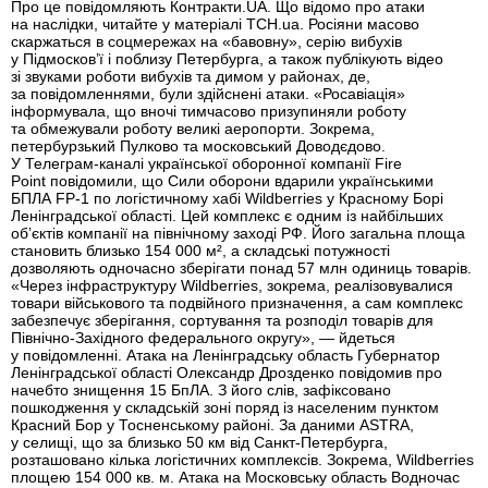
Про це повідомляють Контракти.UA. Що відомо про атаки
на наслідки, читайте у матеріалі ТСН.ua. Росіяни масово
скаржаться в соцмережах на «бавовну», серію вибухів
у Підмосков’ї і поблизу Петербурга, а також публікують відео
зі звуками роботи вибухів та димом у районах, де,
за повідомленнями, були здійснені атаки. «Росавіація»
інформувала, що вночі тимчасово призупиняли роботу
та обмежували роботу великі аеропорти. Зокрема,
петербурзький Пулково та московський Доводєдово.
У Телеграм-каналі української оборонної компанії Fire
Point повідомили, що Сили оборони вдарили українськими
БПЛА FP-1 по логістичному хабі Wildberries у Красному Борі
Ленінградської області. Цей комплекс є одним із найбільших
об’єктів компанії на північному заході РФ. Його загальна площа
становить близько 154 000 м², а складські потужності
дозволяють одночасно зберігати понад 57 млн одиниць товарів.
«Через інфраструктуру Wildberries, зокрема, реалізовувалися
товари військового та подвійного призначення, а сам комплекс
забезпечує зберігання, сортування та розподіл товарів для
Північно-Західного федерального округу», — йдеться
у повідомленні. Атака на Ленінградську область Губернатор
Ленінградської області Олександр Дрозденко повідомив про
начебто знищення 15 БпЛА. З його слів, зафіксовано
пошкодження у складській зоні поряд із населеним пунктом
Красний Бор у Тосненському районі. За даними ASTRA,
у селищі, що за близько 50 км від Санкт-Петербурга,
розташовано кілька логістичних комплексів. Зокрема, Wildberries
площею 154 000 кв. м. Атака на Московську область Водночас