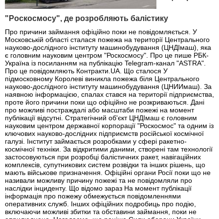
"Роскосмосу", де розробляють балістику
Про причини займання офіційно поки не повідомляється. У
Московській області сталася пожежа на території Центрального
науково-дослідного інституту машинобудування (ЦНДІмаш), яка
є головним науковим центром "Роскосмосу". Про це пише РБК-
Україна із посиланням на публікацію Telegram-канал "ASTRA".
Про це повідомляють Контракти.UA. Що сталося У
підмосковному Королеві виникла пожежа біля Центрального
науково-дослідного інституту машинобудування (ЦНИИмаш). За
наявною інформацією, спалах стався на території підприємства,
проте його причини поки що офіційно не розкриваються. Дані
про можливі постраждалі або масштаби пожежі на момент
публікації відсутні. Стратегічний об'єкт ЦНДІмаш є головним
науковим центром державної корпорації "Роскосмос" та одним із
ключових науково-дослідних підприємств російської космічної
галузі. Інститут займається розробками у сфері ракетно-
космічної техніки. За відкритими даними, створені там технології
застосовуються при розробці балістичних ракет, навігаційних
комплексів, супутникових систем розвідки та інших рішень, що
мають військове призначення. Офіційні органи Росії поки що не
називали можливу причину пожежі та не повідомляли про
наслідки інциденту. Що відомо зараз На момент публікації
інформація про пожежу обмежується повідомленнями
оперативних служб. Інших офіційних подробиць про подію,
включаючи можливі збитки та обставини займання, поки не