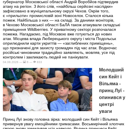
губернатор Московської області Андрій Воробйов підтвердив
атаку на регіон. З його слів, «найбільш серйозні наслідки»
зафіксовано в муніципальному окрузі Чехов. Окрім того,
є «прильоти» промисловій зоні Новоселок. Сталося кілька
пожеж. Найбільша з них — на складі. За даними моніторів,
в Чехово Московської області БаЛА також атакували складські
приміщення Wildberries. У приватному секторі розпочалася
пожежа. Нагадаємо, під Москвою вже готуються до нових
атак. Місцева влада Люберецького округу і міста Подольськ
оприлюднили карти укриттів — «заглиблених приміщень»,
що призначені для захисту громадян під час атак. Водночас
російські чиновники традиційно заявляють, мовляв, усе під
контролем і закликають людей не панікувати.
04.08.2026 —
6 —
833
Молодший
син Кейт і
Вільяма -
принц Луї -
опинився у
центрі
уваги
Принц Луї знову головна зірка: молодший син Кейт і Вільяма
привернув увагу емоційними гримасами. Восьмирічний хлопчик
своєю знову замилував усіх навколо. Родина принцеси Кейт