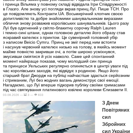
і принца Вільяма у повному складі відвідала Ігри Співдружності
в Глазго. Але знову усі погляди вкрав принц Луї. Пише ТСН. Про
це повідомляють Контракти.UA. Восьмирічний хлопчик своєю
допитливістю та добре знайомими шанувальникам виразами
обличчя знову розважив королівських шанувальників. Цього разу
Луї був одягнений у світло-блакитну сорочку Ralph Lauren
і темно-сині штани, однак головною деталлю його образу став
яскравий капелюх з принтом. Це сувенірний головний убір
з написом Beicio Cymru. Принц не зміг перед ним встояти
і насунув червоний капелюх низько на голову, в якийсь момент
майже повністю закривши очі, а потім широко усміхнувся,
змусивши сміятися й усіх навколо. Саме цей спонтанний
момент найкраще показав, чому молодший син принца
та принцеси Уельських регулярно опиняється в центрі уваги під
час королівських заходів, які відвідує з родиною. Якщо його
старший брат Джордж на публіці найчастіше здається серйозним
і стриманим, Луї без жодних вагань демонструє свої емоції.
Нагадаємо, що Луї вперше підкорив публіку своїми гримасами
під час святкування платинового ювілею королеви Єлизавети II.
03.08.2026 —
3 —
833
З Днем
Повітряних
сил
Збройних
сил України