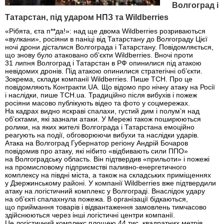
Волгоград і
Татарстан, під ударом НПЗ та Wildberries
«Рібята, єта п**да!»: над ще двома Wildberries розриваються
«вулкани», росіяни в паніці від Татарстану до Волгограду Цієї
ночі дрони дісталися Волгограда і Татарстану. Повідомляється,
що знову було атаковано об’єкти Wildberries. Вночі проти
31 липня Волгоград і Татарстан в РФ опинилися під атакою
невідомих дронів. Під атакою опинилися стратегічні об’єкти.
Зокрема, склади компанії Wildberries. Пише ТСН. Про це
повідомляють Контракти.UA. Що відомо про нічну атаку на Росії
і наслідки, пише ТСН.ua. Традиційно після вибухів і пожеж
росіяни масово публікують відео та фото у соцмережах.
На кадрах видно яскраві спалахи, густий дим і полум’я над
об’єктами, які зазнали атаки. У Мережі також поширюються
ролики, на яких жителі Волгограда і Татарстана емоційно
реагують на події, обговорюючи вибухи та наслідки ударів.
Атака на Волгоград Губернатор регіону Андрій Бочаров
повідомив про атаку, які нібито «відбивають сили ППО»
на Волгоградську область. Він підтвердив «прильоти» і пожежі
на промисловому підприємстві паливно-енергетичного
комплексу на півдні міста, а також на складських приміщеннях
у Дзержинському районі. У компанії Wildberries вже підтвердили
атаку на логістичний комплекс у Волгограді. Внаслідок удару
на об’єкті спалахнула пожежа. В організації бідкаються,
що приймання товарів і відвантаження замовлень тимчасово
здійснюються через інші логістичні центри компанії.
Це логістичний комплекс площею 44 тис. квадратних метрів