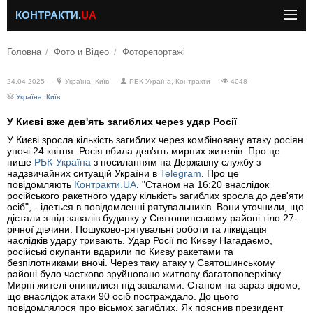
КОНТРАКТИ.
UA
Головна
Фото и Відео
Фоторепортажі
24.04.2025 —
Україна, Київ —
РБК-Україна, Контракти —
4048
Україна
,
Київ
У Києві вже дев'ять загиблих через удар Росії
У Києві зросла кількість загиблих через комбіновану атаку росіян
уночі 24 квітня. Росія вбила дев'ять мирних жителів. Про це
пише
РБК-Україна
з посиланням на Державну службу з
надзвичайних ситуацій України в
Telegram
. Про це
повідомляють
Контракти.UA
. "Станом на 16:20 внаслідок
російського ракетного удару кількість загиблих зросла до дев'яти
осіб", - ідеться в повідомленні рятувальників. Вони уточнили, що
дістали з-під завалів будинку у Святошинському районі тіло 27-
річної дівчини. Пошуково-рятувальні роботи та ліквідація
наслідків удару тривають. Удар Росії по Києву Нагадаємо,
російські окупанти вдарили по Києву ракетами та
безпілотниками вночі. Через таку атаку у Святошинському
районі було частково зруйновано житлову багатоповерхівку.
Мирні жителі опинилися під завалами. Станом на зараз відомо,
що внаслідок атаки 90 осіб постраждало. До цього
повідомлялося про вісьмох загиблих. Як пояснив президент