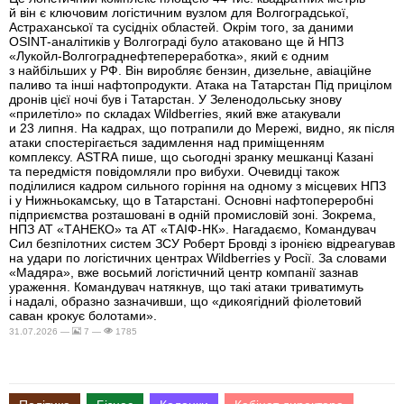
й він є ключовим логістичним вузлом для Волгоградської,
Астраханської та сусідніх областей. Окрім того, за даними
OSINT-аналітиків у Волгограді було атаковано ще й НПЗ
«Лукойл-Волгограднефтепереработка», який є одним
з найбільших у РФ. Він виробляє бензин, дизельне, авіаційне
паливо та інші нафтопродукти. Атака на Татарстан Під прицілом
дронів цієї ночі був і Татарстан. У Зеленодольську знову
«прилетіло» по складах Wildberries, який вже атакували
и 23 липня. На кадрах, що потрапили до Мережі, видно, як після
атаки спостерігається задимлення над приміщенням
комплексу. ASTRA пише, що сьогодні зранку мешканці Казані
та передмістя повідомляли про вибухи. Очевидці також
поділилися кадром сильного горіння на одному з місцевих НПЗ
і у Нижньокамську, що в Татарстані. Основні нафтопереробні
підприємства розташовані в одній промисловій зоні. Зокрема,
НПЗ АТ «ТАНЕКО» та АТ «ТАІФ-НК». Нагадаємо, Командувач
Сил безпілотних систем ЗСУ Роберт Бровді з іронією відреагував
на удари по логістичних центрах Wildberries у Росії. За словами
«Мадяра», вже восьмий логістичний центр компанії зазнав
ураження. Командувач натякнув, що такі атаки триватимуть
і надалі, образно зазначивши, що «дикоягідний фіолетовий
саван крокує болотами».
31.07.2026 —
7 —
1785