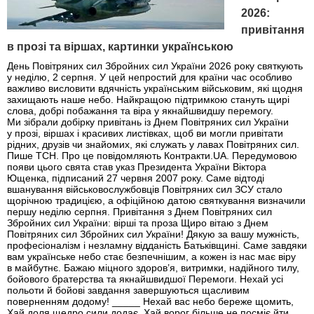
2026:
привітання
в прозі та віршах, картинки українською
День Повітряних сил Збройних сил України 2026 року святкують
у неділю, 2 серпня. У цей непростий для країни час особливо
важливо висловити вдячність українським військовим, які щодня
захищають наше небо. Найкращою підтримкою стануть щирі
слова, добрі побажання та віра у якнайшвидшу перемогу.
Ми зібрали добірку привітань із Днем Повітряних сил України
у прозі, віршах і красивих листівках, щоб ви могли привітати
рідних, друзів чи знайомих, які служать у лавах Повітряних сил.
Пише ТСН. Про це повідомляють Контракти.UA. Передумовою
появи цього свята став указ Президента України Віктора
Ющенка, підписаний 27 червня 2007 року. Саме відтоді
вшанування військовослужбовців Повітряних сил ЗСУ стало
щорічною традицією, а офіційною датою святкування визначили
першу неділю серпня. Привітання з Днем Повітряних сил
Збройних сил України: вірші та проза Щиро вітаю з Днем
Повітряних сил Збройних сил України! Дякую за вашу мужність,
професіоналізм і незламну відданість Батьківщині. Саме завдяки
вам українське небо стає безпечнішим, а кожен із нас має віру
в майбутнє. Бажаю міцного здоров’я, витримки, надійного тилу,
бойового братерства та якнайшвидшої Перемоги. Нехай усі
польоти й бойові завдання завершуються щасливим
поверненням додому! _____ Нехай вас небо береже щомить,
Хай доля щедро сили додає. Хай ворог більше не посміє йти,