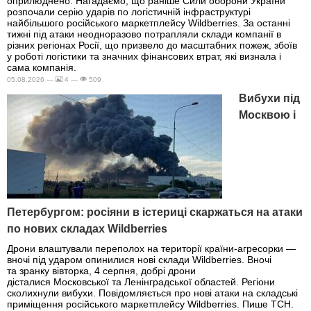
оприлюднено. Нагадаємо, що раніше Сили оборони України
розпочали серію ударів по логістичній інфраструктурі
найбільшого російського маркетплейсу Wildberries. За останні
тижні під атаки неодноразово потрапляли склади компанії в
різних регіонах Росії, що призвело до масштабних пожеж, збоїв
у роботі логістики та значних фінансових втрат, які визнала і
сама компанія.
05.08.2026 —
4 —
509
Вибухи під
Москвою і
Петербургом: росіяни в істериці скаржаться на атаки
по нових складах Wildberries
Дрони влаштували переполох на території країни-агресорки —
вночі під ударом опинилися нові склади Wildberries. Вночі
та зранку вівторка, 4 серпня, добрі дрони
дісталися Московської та Ленінградської областей. Регіони
сколихнули вибухи. Повідомляється про нові атаки на складські
приміщення російського маркетплейсу Wildberries. Пише ТСН.