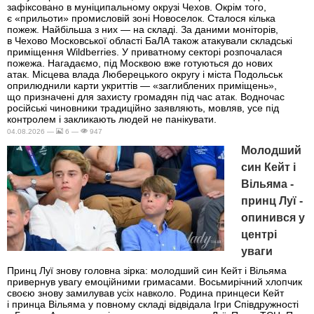
зафіксовано в муніципальному окрузі Чехов. Окрім того,
є «прильоти» промисловій зоні Новоселок. Сталося кілька
пожеж. Найбільша з них — на складі. За даними моніторів,
в Чехово Московської області БаЛА також атакували складські
приміщення Wildberries. У приватному секторі розпочалася
пожежа. Нагадаємо, під Москвою вже готуються до нових
атак. Місцева влада Люберецького округу і міста Подольськ
оприлюднили карти укриттів — «заглиблених приміщень»,
що призначені для захисту громадян під час атак. Водночас
російські чиновники традиційно заявляють, мовляв, усе під
контролем і закликають людей не панікувати.
04.08.2026 —
6 —
947
Молодший
син Кейт і
Вільяма -
принц Луї -
опинився у
центрі
уваги
Принц Луї знову головна зірка: молодший син Кейт і Вільяма
привернув увагу емоційними гримасами. Восьмирічний хлопчик
своєю знову замилував усіх навколо. Родина принцеси Кейт
і принца Вільяма у повному складі відвідала Ігри Співдружності