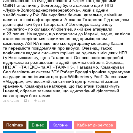
Астраханської та сусідніх областей. Окрім того, за даними
OSINT-аналітиків у Волгограді було атаковано ще й НПЗ
«Лукойл-Волгограднефтепереработка», який є одним
з найбільших у РФ. Він виробляє бензин, дизельне, авіаційне
паливо та інші нафтопродукти. Атака на Татарстан Під прицілом
дронів цієї ночі був і Татарстан. У Зеленодольську знову
«прилетіло» по складах Wildberries, який вже атакували
и 23 липня. На кадрах, що потрапили до Мережі, видно, як після
атаки спостерігається задимлення над приміщенням
комплексу. ASTRA пише, що сьогодні зранку мешканці Казані
та передмістя повідомляли про вибухи. Очевидці також
поділилися кадром сильного горіння на одному з місцевих НПЗ
і у Нижньокамську, що в Татарстані. Основні нафтопереробні
підприємства розташовані в одній промисловій зоні. Зокрема,
НПЗ АТ «ТАНЕКО» та АТ «ТАІФ-НК». Нагадаємо, Командувач
Сил безпілотних систем ЗСУ Роберт Бровді з іронією відреагував
на удари по логістичних центрах Wildberries у Росії. За словами
«Мадяра», вже восьмий логістичний центр компанії зазнав
ураження. Командувач натякнув, що такі атаки триватимуть
і надалі, образно зазначивши, що «дикоягідний фіолетовий
саван крокує болотами».
31.07.2026 —
7 —
1915
Політика
Бізнес
Колонки
Кабінет директора