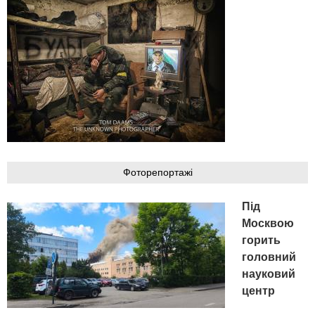
Фоторепортажі
Під
Москвою
горить
головний
науковий
центр