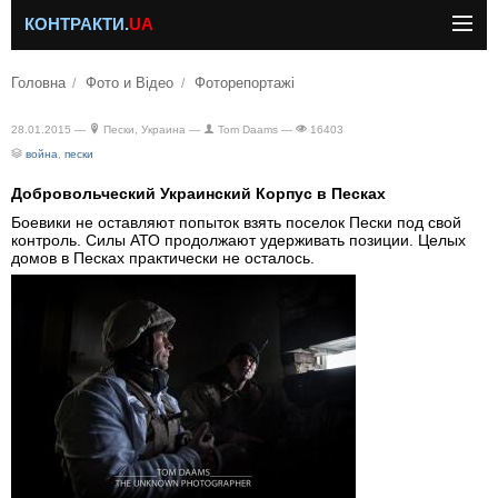
КОНТРАКТИ.
UA
Головна
Фото и Відео
Фоторепортажі
28.01.2015 —
Пески, Украина —
Tom Daams —
16403
война
,
пески
Добровольческий Украинский Корпус в Песках
Боевики не оставляют попыток взять поселок Пески под свой
контроль. Силы АТО продолжают удерживать позиции. Целых
домов в Песках практически не осталось.