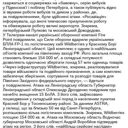
скаржаться в соцмережах на «бавовну», серію вибухів
у Підмосков’ї і поблизу Петербурга, а також публікують відео
зі звуками роботи вибухів та димом у районах, де,
за повідомленнями, були здійснені атаки. «Росавіація»
інформувала, що вночі тимчасово призупиняли роботу
та обмежували роботу великі аеропорти. Зокрема,
петербурзький Пулково та московський Доводєдово.
У Телеграм-каналі української оборонної компанії Fire
Point повідомили, що Сили оборони вдарили українськими
БПЛА FP-1 по логістичному хабі Wildberries у Красному Борі
Ленінградської області. Цей комплекс є одним із найбільших
об’єктів компанії на північному заході РФ. Його загальна площа
становить близько 154 000 м², а складські потужності
дозволяють одночасно зберігати понад 57 млн одиниць товарів.
«Через інфраструктуру Wildberries, зокрема, реалізовувалися
товари військового та подвійного призначення, а сам комплекс
забезпечує зберігання, сортування та розподіл товарів для
Північно-Західного федерального округу», — йдеться
у повідомленні. Атака на Ленінградську область Губернатор
Ленінградської області Олександр Дрозденко повідомив про
начебто знищення 15 БпЛА. З його слів, зафіксовано
пошкодження у складській зоні поряд із населеним пунктом
Красний Бор у Тосненському районі. За даними ASTRA,
у селищі, що за близько 50 км від Санкт-Петербурга,
розташовано кілька логістичних комплексів. Зокрема, Wildberries
площею 154 000 кв. м. Атака на Московську область Водночас
губернатор Московської області Андрій Воробйов підтвердив
атаку на регіон. З його слів, «найбільш серйозні наслідки»