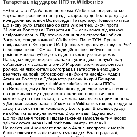
Татарстан, під ударом НПЗ та Wildberries
«Рібята, єта п**да!»: над ще двома Wildberries розриваються
«вулкани», росіяни в паніці від Татарстану до Волгограду Цієї
ночі дрони дісталися Волгограда і Татарстану. Повідомляється,
що знову було атаковано об’єкти Wildberries. Вночі проти
31 липня Волгоград і Татарстан в РФ опинилися під атакою
невідомих дронів. Під атакою опинилися стратегічні об’єкти.
Зокрема, склади компанії Wildberries. Пише ТСН. Про це
повідомляють Контракти.UA. Що відомо про нічну атаку на Росії
і наслідки, пише ТСН.ua. Традиційно після вибухів і пожеж
росіяни масово публікують відео та фото у соцмережах.
На кадрах видно яскраві спалахи, густий дим і полум’я над
об’єктами, які зазнали атаки. У Мережі також поширюються
ролики, на яких жителі Волгограда і Татарстана емоційно
реагують на події, обговорюючи вибухи та наслідки ударів.
Атака на Волгоград Губернатор регіону Андрій Бочаров
повідомив про атаку, які нібито «відбивають сили ППО»
на Волгоградську область. Він підтвердив «прильоти» і пожежі
на промисловому підприємстві паливно-енергетичного
комплексу на півдні міста, а також на складських приміщеннях
у Дзержинському районі. У компанії Wildberries вже підтвердили
атаку на логістичний комплекс у Волгограді. Внаслідок удару
на об’єкті спалахнула пожежа. В організації бідкаються,
що приймання товарів і відвантаження замовлень тимчасово
здійснюються через інші логістичні центри компанії.
Це логістичний комплекс площею 44 тис. квадратних метрів
й він є ключовим логістичним вузлом для Волгоградської,