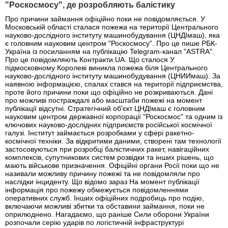
"Роскосмосу", де розробляють балістику
Про причини займання офіційно поки не повідомляється. У
Московській області сталася пожежа на території Центрального
науково-дослідного інституту машинобудування (ЦНДІмаш), яка
є головним науковим центром "Роскосмосу". Про це пише РБК-
Україна із посиланням на публікацію Telegram-канал "ASTRA".
Про це повідомляють Контракти.UA. Що сталося У
підмосковному Королеві виникла пожежа біля Центрального
науково-дослідного інституту машинобудування (ЦНИИмаш). За
наявною інформацією, спалах стався на території підприємства,
проте його причини поки що офіційно не розкриваються. Дані
про можливі постраждалі або масштаби пожежі на момент
публікації відсутні. Стратегічний об'єкт ЦНДІмаш є головним
науковим центром державної корпорації "Роскосмос" та одним із
ключових науково-дослідних підприємств російської космічної
галузі. Інститут займається розробками у сфері ракетно-
космічної техніки. За відкритими даними, створені там технології
застосовуються при розробці балістичних ракет, навігаційних
комплексів, супутникових систем розвідки та інших рішень, що
мають військове призначення. Офіційні органи Росії поки що не
називали можливу причину пожежі та не повідомляли про
наслідки інциденту. Що відомо зараз На момент публікації
інформація про пожежу обмежується повідомленнями
оперативних служб. Інших офіційних подробиць про подію,
включаючи можливі збитки та обставини займання, поки не
оприлюднено. Нагадаємо, що раніше Сили оборони України
розпочали серію ударів по логістичній інфраструктурі