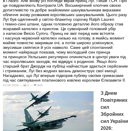
в Глазго. Але знову усі погляди вкрав принц Луї. Пише ТСН. Про
це повідомляють Контракти.UA. Восьмирічний хлопчик своєю
допитливістю та добре знайомими шанувальникам виразами
обличчя знову розважив королівських шанувальників. Цього разу
Луї був одягнений у світло-блакитну сорочку Ralph Lauren
і темно-сині штани, однак головною деталлю його образу став
яскравий капелюх з принтом. Це сувенірний головний убір
з написом Beicio Cymru. Принц не зміг перед ним встояти
і насунув червоний капелюх низько на голову, в якийсь момент
майже повністю закривши очі, а потім широко усміхнувся,
змусивши сміятися й усіх навколо. Саме цей спонтанний
момент найкраще показав, чому молодший син принца
та принцеси Уельських регулярно опиняється в центрі уваги під
час королівських заходів, які відвідує з родиною. Якщо його
старший брат Джордж на публіці найчастіше здається серйозним
і стриманим, Луї без жодних вагань демонструє свої емоції.
Нагадаємо, що Луї вперше підкорив публіку своїми гримасами
під час святкування платинового ювілею королеви Єлизавети II.
03.08.2026 —
3 —
945
З Днем
Повітряних
сил
Збройних
сил України
2026: