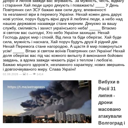
Добро й любов завжди вас зігрівають. За мужність, честь, відвагу
і старання Хай люди щиро дякують і поважають! ____ У День
Повітряних сил ЗСУ бажаю вам сили духу, впевненості
та незламної віри в перемогу України. Нехай кожен день дарує
нові успіхи, поруч будуть вірні друзі й люблячі люди, а небо над
нашою державою назавжди стане мирним. Дякуємо за вашу
службу, сміливість і захист українського неба! _____ Вітаємо
зі святом вас сьогодні, Хто небо України захищає. Нехай
Господь дарує мир і спокій, Від лиха та біди оберігає. Хай буде
сила, мужність і наснага, Хай поруч будуть друзі й рідний дім.
Нехай Перемога стане нагородою, А щастя й мир повернуться
усім! _____ Вітаю зі святом воїнів Повітряних сил України! Нехай
доля оберігає вас під час кожного вильоту й виконання бойових
завдань, а вдома завжди чекають рідні з теплом і любов’ю.
Бажаю міцного здоров’я, незламного характеру, нових звершень
і довгоочікуваного миру. Слава Україні!
02.08.2026 —
6 —
1414
Вибухи в
Росії 31
липня -
дрони
масовано
атакували
Волгоград і