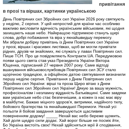
привітання
в прозі та віршах, картинки українською
День Повітряних сил Збройних сил України 2026 року святкують
у неділю, 2 серпня. У цей непростий для країни час особливо
важливо висловити вдячність українським військовим, які щодня
захищають наше небо. Найкращою підтримкою стануть щирі
слова, добрі побажання та віра у якнайшвидшу перемогу.
Ми зібрали добірку привітань із Днем Повітряних сил України
у прозі, віршах і красивих листівках, щоб ви могли привітати
рідних, друзів чи знайомих, які служать у лавах Повітряних сил.
Пише ТСН. Про це повідомляють Контракти.UA. Передумовою
появи цього свята став указ Президента України Віктора
Ющенка, підписаний 27 червня 2007 року. Саме відтоді
вшанування військовослужбовців Повітряних сил ЗСУ стало
щорічною традицією, а офіційною датою святкування визначили
першу неділю серпня. Привітання з Днем Повітряних сил
Збройних сил України: вірші та проза Щиро вітаю з Днем
Повітряних сил Збройних сил України! Дякую за вашу мужність,
професіоналізм і незламну відданість Батьківщині. Саме завдяки
вам українське небо стає безпечнішим, а кожен із нас має віру
в майбутнє. Бажаю міцного здоров’я, витримки, надійного тилу,
бойового братерства та якнайшвидшої Перемоги. Нехай усі
польоти й бойові завдання завершуються щасливим
поверненням додому! _____ Нехай вас небо береже щомить,
Хай доля щедро сили додає. Хай ворог більше не посміє йти,
Бо Україна вистоїть своє! Нехай здійсняться мрії й сподівання,