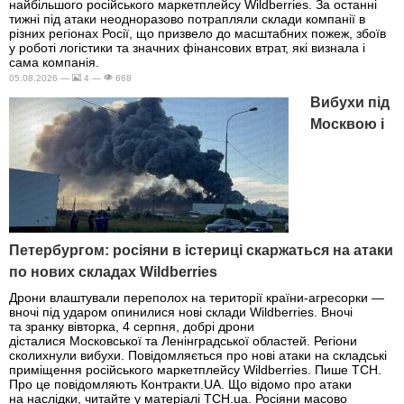
найбільшого російського маркетплейсу Wildberries. За останні
тижні під атаки неодноразово потрапляли склади компанії в
різних регіонах Росії, що призвело до масштабних пожеж, збоїв
у роботі логістики та значних фінансових втрат, які визнала і
сама компанія.
05.08.2026 —
4 —
668
Вибухи під
Москвою і
Петербургом: росіяни в істериці скаржаться на атаки
по нових складах Wildberries
Дрони влаштували переполох на території країни-агресорки —
вночі під ударом опинилися нові склади Wildberries. Вночі
та зранку вівторка, 4 серпня, добрі дрони
дісталися Московської та Ленінградської областей. Регіони
сколихнули вибухи. Повідомляється про нові атаки на складські
приміщення російського маркетплейсу Wildberries. Пише ТСН.
Про це повідомляють Контракти.UA. Що відомо про атаки
на наслідки, читайте у матеріалі ТСН.ua. Росіяни масово