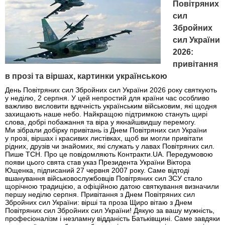
Повітряних
сил
Збройних
сил України
2026:
привітання
в прозі та віршах, картинки українською
День Повітряних сил Збройних сил України 2026 року святкують
у неділю, 2 серпня. У цей непростий для країни час особливо
важливо висловити вдячність українським військовим, які щодня
захищають наше небо. Найкращою підтримкою стануть щирі
слова, добрі побажання та віра у якнайшвидшу перемогу.
Ми зібрали добірку привітань із Днем Повітряних сил України
у прозі, віршах і красивих листівках, щоб ви могли привітати
рідних, друзів чи знайомих, які служать у лавах Повітряних сил.
Пише ТСН. Про це повідомляють Контракти.UA. Передумовою
появи цього свята став указ Президента України Віктора
Ющенка, підписаний 27 червня 2007 року. Саме відтоді
вшанування військовослужбовців Повітряних сил ЗСУ стало
щорічною традицією, а офіційною датою святкування визначили
першу неділю серпня. Привітання з Днем Повітряних сил
Збройних сил України: вірші та проза Щиро вітаю з Днем
Повітряних сил Збройних сил України! Дякую за вашу мужність,
професіоналізм і незламну відданість Батьківщині. Саме завдяки