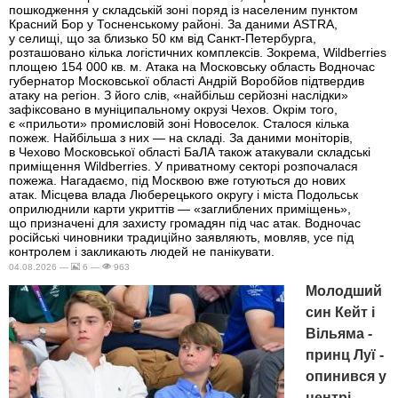
пошкодження у складській зоні поряд із населеним пунктом
Красний Бор у Тосненському районі. За даними ASTRA,
у селищі, що за близько 50 км від Санкт-Петербурга,
розташовано кілька логістичних комплексів. Зокрема, Wildberries
площею 154 000 кв. м. Атака на Московську область Водночас
губернатор Московської області Андрій Воробйов підтвердив
атаку на регіон. З його слів, «найбільш серйозні наслідки»
зафіксовано в муніципальному окрузі Чехов. Окрім того,
є «прильоти» промисловій зоні Новоселок. Сталося кілька
пожеж. Найбільша з них — на складі. За даними моніторів,
в Чехово Московської області БаЛА також атакували складські
приміщення Wildberries. У приватному секторі розпочалася
пожежа. Нагадаємо, під Москвою вже готуються до нових
атак. Місцева влада Люберецького округу і міста Подольськ
оприлюднили карти укриттів — «заглиблених приміщень»,
що призначені для захисту громадян під час атак. Водночас
російські чиновники традиційно заявляють, мовляв, усе під
контролем і закликають людей не панікувати.
04.08.2026 —
6 —
963
Молодший
син Кейт і
Вільяма -
принц Луї -
опинився у
центрі