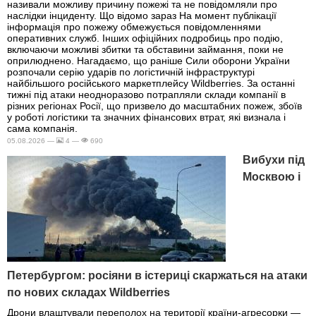
називали можливу причину пожежі та не повідомляли про
наслідки інциденту. Що відомо зараз На момент публікації
інформація про пожежу обмежується повідомленнями
оперативних служб. Інших офіційних подробиць про подію,
включаючи можливі збитки та обставини займання, поки не
оприлюднено. Нагадаємо, що раніше Сили оборони України
розпочали серію ударів по логістичній інфраструктурі
найбільшого російського маркетплейсу Wildberries. За останні
тижні під атаки неодноразово потрапляли склади компанії в
різних регіонах Росії, що призвело до масштабних пожеж, збоїв
у роботі логістики та значних фінансових втрат, які визнала і
сама компанія.
05.08.2026 —
4 —
690
Вибухи під
Москвою і
Петербургом: росіяни в істериці скаржаться на атаки
по нових складах Wildberries
Дрони влаштували переполох на території країни-агресорки —