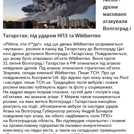
дрони
масовано
атакували
Волгоград і
Татарстан, під ударом НПЗ та Wildberries
«Рібята, єта п**да!»: над ще двома Wildberries розриваються
«вулкани», росіяни в паніці від Татарстану до Волгограду Цієї
ночі дрони дісталися Волгограда і Татарстану. Повідомляється,
що знову було атаковано об’єкти Wildberries. Вночі проти
31 липня Волгоград і Татарстан в РФ опинилися під атакою
невідомих дронів. Під атакою опинилися стратегічні об’єкти.
Зокрема, склади компанії Wildberries. Пише ТСН. Про це
повідомляють Контракти.UA. Що відомо про нічну атаку на Росії
і наслідки, пише ТСН.ua. Традиційно після вибухів і пожеж
росіяни масово публікують відео та фото у соцмережах.
На кадрах видно яскраві спалахи, густий дим і полум’я над
об’єктами, які зазнали атаки. У Мережі також поширюються
ролики, на яких жителі Волгограда і Татарстана емоційно
реагують на події, обговорюючи вибухи та наслідки ударів.
Атака на Волгоград Губернатор регіону Андрій Бочаров
повідомив про атаку, які нібито «відбивають сили ППО»
на Волгоградську область. Він підтвердив «прильоти» і пожежі
на промисловому підприємстві паливно-енергетичного
комплексу на півдні міста, а також на складських приміщеннях