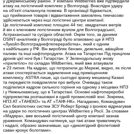
у Дзержинському районі. У компанії Wildberries вже підтвердили
атаку на логістичний комплекс у Волгограді. Внаслідок удару
на об’єкті спалахнула пожежа. В організації бідкаються,
що приймання товарів і відвантаження замовлень тимчасово
здійснюються через інші логістичні центри компанії.
Це логістичний комплекс площею 44 тис. квадратних метрів
й він є ключовим логістичним вузлом для Волгоградської,
Астраханської та сусідніх областей. Окрім того, за даними
OSINT-аналітиків у Волгограді було атаковано ще й НПЗ
«Лукойл-Волгограднефтепереработка», який є одним
з найбільших у РФ. Він виробляє бензин, дизельне, авіаційне
паливо та інші нафтопродукти. Атака на Татарстан Під прицілом
дронів цієї ночі був і Татарстан. У Зеленодольську знову
«прилетіло» по складах Wildberries, який вже атакували
и 23 липня. На кадрах, що потрапили до Мережі, видно, як після
атаки спостерігається задимлення над приміщенням
комплексу. ASTRA пише, що сьогодні зранку мешканці Казані
та передмістя повідомляли про вибухи. Очевидці також
поділилися кадром сильного горіння на одному з місцевих НПЗ
і у Нижньокамську, що в Татарстані. Основні нафтопереробні
підприємства розташовані в одній промисловій зоні. Зокрема,
НПЗ АТ «ТАНЕКО» та АТ «ТАІФ-НК». Нагадаємо, Командувач
Сил безпілотних систем ЗСУ Роберт Бровді з іронією відреагував
на удари по логістичних центрах Wildberries у Росії. За словами
«Мадяра», вже восьмий логістичний центр компанії зазнав
ураження. Командувач натякнув, що такі атаки триватимуть
і надалі, образно зазначивши, що «дикоягідний фіолетовий
саван крокує болотами».