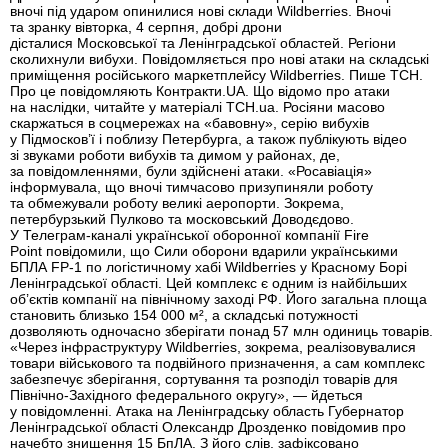
вночі під ударом опинилися нові склади Wildberries. Вночі
та зранку вівторка, 4 серпня, добрі дрони
дісталися Московської та Ленінградської областей. Регіони
сколихнули вибухи. Повідомляється про нові атаки на складські
приміщення російського маркетплейсу Wildberries. Пише ТСН.
Про це повідомляють Контракти.UA. Що відомо про атаки
на наслідки, читайте у матеріалі ТСН.ua. Росіяни масово
скаржаться в соцмережах на «бавовну», серію вибухів
у Підмосков’ї і поблизу Петербурга, а також публікують відео
зі звуками роботи вибухів та димом у районах, де,
за повідомленнями, були здійснені атаки. «Росавіація»
інформувала, що вночі тимчасово призупиняли роботу
та обмежували роботу великі аеропорти. Зокрема,
петербурзький Пулково та московський Доводєдово.
У Телеграм-каналі української оборонної компанії Fire
Point повідомили, що Сили оборони вдарили українськими
БПЛА FP-1 по логістичному хабі Wildberries у Красному Борі
Ленінградської області. Цей комплекс є одним із найбільших
об’єктів компанії на північному заході РФ. Його загальна площа
становить близько 154 000 м², а складські потужності
дозволяють одночасно зберігати понад 57 млн одиниць товарів.
«Через інфраструктуру Wildberries, зокрема, реалізовувалися
товари військового та подвійного призначення, а сам комплекс
забезпечує зберігання, сортування та розподіл товарів для
Північно-Західного федерального округу», — йдеться
у повідомленні. Атака на Ленінградську область Губернатор
Ленінградської області Олександр Дрозденко повідомив про
начебто знищення 15 БпЛА. З його слів, зафіксовано