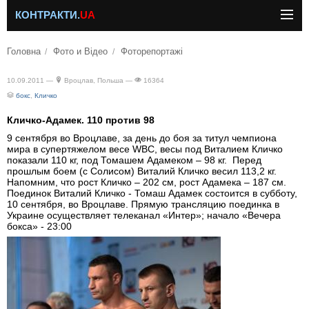
КОНТРАКТИ.
UA
Головна
Фото и Відео
Фоторепортажі
10.09.2011 —
Вроцлав, Польша —
16364
бокс
,
Кличко
Кличко-Адамек. 110 против 98
9 сентября во Вроцлаве, за день до боя за титул чемпиона
мира в супертяжелом весе WBC, весы под Виталием Кличко
показали 110 кг, под Томашем Адамеком – 98 кг. Перед
прошлым боем (с Солисом) Виталий Кличко весил 113,2 кг.
Напомним, что рост Кличко – 202 см, рост Адамека – 187 см.
Поединок Виталий Кличко - Томаш Адамек состоится в субботу,
10 сентября, во Вроцлаве. Прямую трансляцию поединка в
Украине осуществляет телеканал «Интер»; начало «Вечера
бокса» - 23:00