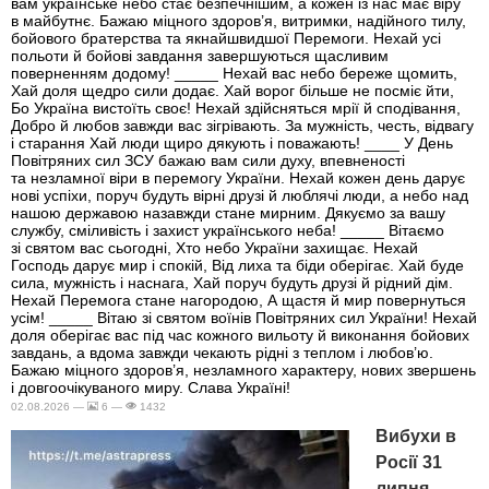
вам українське небо стає безпечнішим, а кожен із нас має віру
в майбутнє. Бажаю міцного здоров’я, витримки, надійного тилу,
бойового братерства та якнайшвидшої Перемоги. Нехай усі
польоти й бойові завдання завершуються щасливим
поверненням додому! _____ Нехай вас небо береже щомить,
Хай доля щедро сили додає. Хай ворог більше не посміє йти,
Бо Україна вистоїть своє! Нехай здійсняться мрії й сподівання,
Добро й любов завжди вас зігрівають. За мужність, честь, відвагу
і старання Хай люди щиро дякують і поважають! ____ У День
Повітряних сил ЗСУ бажаю вам сили духу, впевненості
та незламної віри в перемогу України. Нехай кожен день дарує
нові успіхи, поруч будуть вірні друзі й люблячі люди, а небо над
нашою державою назавжди стане мирним. Дякуємо за вашу
службу, сміливість і захист українського неба! _____ Вітаємо
зі святом вас сьогодні, Хто небо України захищає. Нехай
Господь дарує мир і спокій, Від лиха та біди оберігає. Хай буде
сила, мужність і наснага, Хай поруч будуть друзі й рідний дім.
Нехай Перемога стане нагородою, А щастя й мир повернуться
усім! _____ Вітаю зі святом воїнів Повітряних сил України! Нехай
доля оберігає вас під час кожного вильоту й виконання бойових
завдань, а вдома завжди чекають рідні з теплом і любов’ю.
Бажаю міцного здоров’я, незламного характеру, нових звершень
і довгоочікуваного миру. Слава Україні!
02.08.2026 —
6 —
1432
Вибухи в
Росії 31
липня -