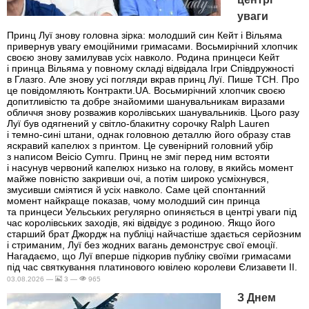
уваги
Принц Луї знову головна зірка: молодший син Кейт і Вільяма
привернув увагу емоційними гримасами. Восьмирічний хлопчик
своєю знову замилував усіх навколо. Родина принцеси Кейт
і принца Вільяма у повному складі відвідала Ігри Співдружності
в Глазго. Але знову усі погляди вкрав принц Луї. Пише ТСН. Про
це повідомляють Контракти.UA. Восьмирічний хлопчик своєю
допитливістю та добре знайомими шанувальникам виразами
обличчя знову розважив королівських шанувальників. Цього разу
Луї був одягнений у світло-блакитну сорочку Ralph Lauren
і темно-сині штани, однак головною деталлю його образу став
яскравий капелюх з принтом. Це сувенірний головний убір
з написом Beicio Cymru. Принц не зміг перед ним встояти
і насунув червоний капелюх низько на голову, в якийсь момент
майже повністю закривши очі, а потім широко усміхнувся,
змусивши сміятися й усіх навколо. Саме цей спонтанний
момент найкраще показав, чому молодший син принца
та принцеси Уельських регулярно опиняється в центрі уваги під
час королівських заходів, які відвідує з родиною. Якщо його
старший брат Джордж на публіці найчастіше здається серйозним
і стриманим, Луї без жодних вагань демонструє свої емоції.
Нагадаємо, що Луї вперше підкорив публіку своїми гримасами
під час святкування платинового ювілею королеви Єлизавети II.
03.08.2026 —
3 —
965
З Днем