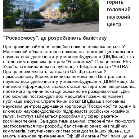
горить
головний
науковий
центр
"Роскосмосу", де розробляють балістику
Про причини займання офіційно поки не повідомляється. У
Московській області сталася пожежа на території Центрального
науково-дослідного інституту машинобудування (ЦНДІмаш), яка
є головним науковим центром "Роскосмосу". Про це пише РБК-
Україна із посиланням на публікацію Telegram-канал "ASTRA".
Про це повідомляють Контракти.UA. Що сталося У
підмосковному Королеві виникла пожежа біля Центрального
науково-дослідного інституту машинобудування (ЦНИИмаш). За
наявною інформацією, спалах стався на території підприємства,
проте його причини поки що офіційно не розкриваються. Дані
про можливі постраждалі або масштаби пожежі на момент
публікації відсутні. Стратегічний об'єкт ЦНДІмаш є головним
науковим центром державної корпорації "Роскосмос" та одним із
ключових науково-дослідних підприємств російської космічної
галузі. Інститут займається розробками у сфері ракетно-
космічної техніки. За відкритими даними, створені там технології
застосовуються при розробці балістичних ракет, навігаційних
комплексів, супутникових систем розвідки та інших рішень, що
мають військове призначення. Офіційні органи Росії поки що не