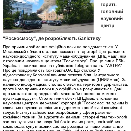
горить
головний
науковий
центр
"Роскосмосу", де розробляють балістику
Про причини займання офіційно поки не повідомляється. У
Московській області сталася пожежа на території Центрального
науково-дослідного інституту машинобудування (ЦНДІмаш), яка
є головним науковим центром "Роскосмосу". Про це пише РБК-
Україна із посиланням на публікацію Telegram-канал "ASTRA".
Про це повідомляють Контракти.UA. Що сталося У
підмосковному Королеві виникла пожежа біля Центрального
науково-дослідного інституту машинобудування (ЦНИИмаш). За
наявною інформацією, спалах стався на території підприємства,
проте його причини поки що офіційно не розкриваються. Дані
про можливі постраждалі або масштаби пожежі на момент
публікації відсутні. Стратегічний об'єкт ЦНДІмаш є головним
науковим центром державної корпорації "Роскосмос" та одним із
ключових науково-дослідних підприємств російської космічної
галузі. Інститут займається розробками у сфері ракетно-
космічної техніки. За відкритими даними, створені там технології
застосовуються при розробці балістичних ракет, навігаційних
комплексів, супутникових систем розвідки та інших рішень, що
мають військове призначення. Офіційні органи Росії поки що не