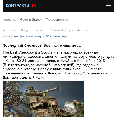
КОНТРАКТИ.
UA
Головна
Фото и Відео
Фоторепортажі
29.05.2015 —
Одесса, Украина —
Евгений Капука —
32501
искусство
,
фестивали
,
конкурс
,
ВСУ
,
миниатюра
Последний блокпост. Военная миниатюра.
The Last Checkpoint и Scouts - впечатляющая военная
миниатюра от одессита Евгения Капуки, которую можно увидеть
в Киеве 30-31 мая на фестивале KyivScaleModelsFest 2015
(Выставка-конкурс масштабных моделей), где отдельно
выделено выставку "Вооруженные силы Украины". Место
проведения фестиваля: г. Киев, ул. Крещатик, 2, Украинский
Дом, центральный холл.