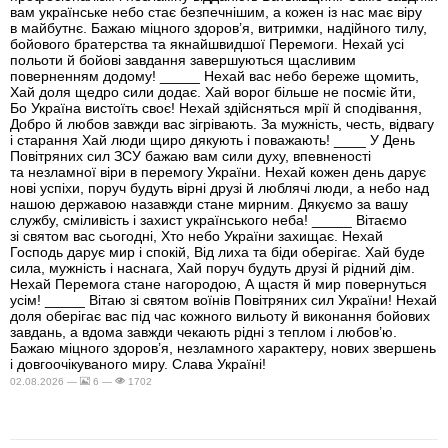
вам українське небо стає безпечнішим, а кожен із нас має віру
в майбутнє. Бажаю міцного здоров’я, витримки, надійного тилу,
бойового братерства та якнайшвидшої Перемоги. Нехай усі
польоти й бойові завдання завершуються щасливим
поверненням додому! _____ Нехай вас небо береже щомить,
Хай доля щедро сили додає. Хай ворог більше не посміє йти,
Бо Україна вистоїть своє! Нехай здійсняться мрії й сподівання,
Добро й любов завжди вас зігрівають. За мужність, честь, відвагу
і старання Хай люди щиро дякують і поважають! ____ У День
Повітряних сил ЗСУ бажаю вам сили духу, впевненості
та незламної віри в перемогу України. Нехай кожен день дарує
нові успіхи, поруч будуть вірні друзі й люблячі люди, а небо над
нашою державою назавжди стане мирним. Дякуємо за вашу
службу, сміливість і захист українського неба! _____ Вітаємо
зі святом вас сьогодні, Хто небо України захищає. Нехай
Господь дарує мир і спокій, Від лиха та біди оберігає. Хай буде
сила, мужність і наснага, Хай поруч будуть друзі й рідний дім.
Нехай Перемога стане нагородою, А щастя й мир повернуться
усім! _____ Вітаю зі святом воїнів Повітряних сил України! Нехай
доля оберігає вас під час кожного вильоту й виконання бойових
завдань, а вдома завжди чекають рідні з теплом і любов’ю.
Бажаю міцного здоров’я, незламного характеру, нових звершень
і довгоочікуваного миру. Слава Україні!
02.08.2026 —
6 —
1702