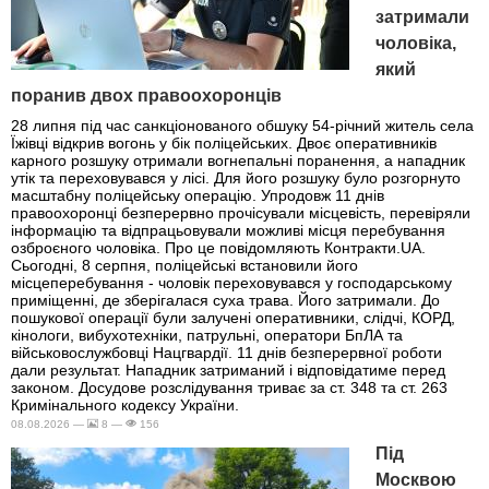
затримали
чоловіка,
який
поранив двох правоохоронців
28 липня під час санкціонованого обшуку 54-річний житель села
Їжівці відкрив вогонь у бік поліцейських. Двоє оперативників
карного розшуку отримали вогнепальні поранення, а нападник
утік та переховувався у лісі. Для його розшуку було розгорнуто
масштабну поліцейську операцію. Упродовж 11 днів
правоохоронці безперервно прочісували місцевість, перевіряли
інформацію та відпрацьовували можливі місця перебування
озброєного чоловіка. Про це повідомляють Контракти.UA.
Сьогодні, 8 серпня, поліцейські встановили його
місцеперебування - чоловік переховувався у господарському
приміщенні, де зберігалася суха трава. Його затримали. До
пошукової операції були залучені оперативники, слідчі, КОРД,
кінологи, вибухотехніки, патрульні, оператори БпЛА та
військовослужбовці Нацгвардії. 11 днів безперервної роботи
дали результат. Нападник затриманий і відповідатиме перед
законом. Досудове розслідування триває за ст. 348 та ст. 263
Кримінального кодексу України.
08.08.2026 —
8 —
156
Під
Москвою