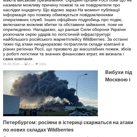
називали можливу причину пожежі та не повідомляли про
наслідки інциденту. Що відомо зараз На момент публікації
інформація про пожежу обмежується повідомленнями
оперативних служб. Інших офіційних подробиць про подію,
включаючи можливі збитки та обставини займання, поки не
оприлюднено. Нагадаємо, що раніше Сили оборони України
розпочали серію ударів по логістичній інфраструктурі
найбільшого російського маркетплейсу Wildberries. За останні
тижні під атаки неодноразово потрапляли склади компанії в
різних регіонах Росії, що призвело до масштабних пожеж, збоїв
у роботі логістики та значних фінансових втрат, які визнала і
сама компанія.
05.08.2026 —
4 —
1001
Вибухи під
Москвою і
Петербургом: росіяни в істериці скаржаться на атаки
по нових складах Wildberries