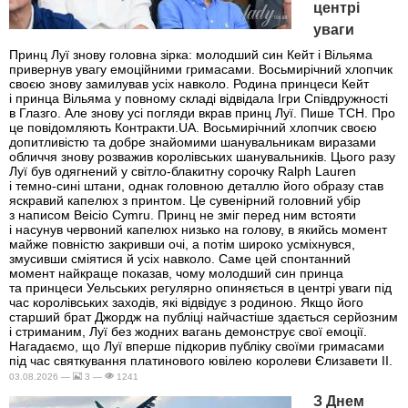
центрі
уваги
Принц Луї знову головна зірка: молодший син Кейт і Вільяма
привернув увагу емоційними гримасами. Восьмирічний хлопчик
своєю знову замилував усіх навколо. Родина принцеси Кейт
і принца Вільяма у повному складі відвідала Ігри Співдружності
в Глазго. Але знову усі погляди вкрав принц Луї. Пише ТСН. Про
це повідомляють Контракти.UA. Восьмирічний хлопчик своєю
допитливістю та добре знайомими шанувальникам виразами
обличчя знову розважив королівських шанувальників. Цього разу
Луї був одягнений у світло-блакитну сорочку Ralph Lauren
і темно-сині штани, однак головною деталлю його образу став
яскравий капелюх з принтом. Це сувенірний головний убір
з написом Beicio Cymru. Принц не зміг перед ним встояти
і насунув червоний капелюх низько на голову, в якийсь момент
майже повністю закривши очі, а потім широко усміхнувся,
змусивши сміятися й усіх навколо. Саме цей спонтанний
момент найкраще показав, чому молодший син принца
та принцеси Уельських регулярно опиняється в центрі уваги під
час королівських заходів, які відвідує з родиною. Якщо його
старший брат Джордж на публіці найчастіше здається серйозним
і стриманим, Луї без жодних вагань демонструє свої емоції.
Нагадаємо, що Луї вперше підкорив публіку своїми гримасами
під час святкування платинового ювілею королеви Єлизавети II.
03.08.2026 —
3 —
1241
З Днем