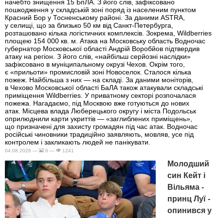
начебто знищення 15 БпЛА. З його слів, зафіксовано
пошкодження у складській зоні поряд із населеним пунктом
Красний Бор у Тосненському районі. За даними ASTRA,
у селищі, що за близько 50 км від Санкт-Петербурга,
розташовано кілька логістичних комплексів. Зокрема, Wildberries
площею 154 000 кв. м. Атака на Московську область Водночас
губернатор Московської області Андрій Воробйов підтвердив
атаку на регіон. З його слів, «найбільш серйозні наслідки»
зафіксовано в муніципальному окрузі Чехов. Окрім того,
є «прильоти» промисловій зоні Новоселок. Сталося кілька
пожеж. Найбільша з них — на складі. За даними моніторів,
в Чехово Московської області БаЛА також атакували складські
приміщення Wildberries. У приватному секторі розпочалася
пожежа. Нагадаємо, під Москвою вже готуються до нових
атак. Місцева влада Люберецького округу і міста Подольськ
оприлюднили карти укриттів — «заглиблених приміщень»,
що призначені для захисту громадян під час атак. Водночас
російські чиновники традиційно заявляють, мовляв, усе під
контролем і закликають людей не панікувати.
04.08.2026 —
6 —
1241
Молодший
син Кейт і
Вільяма -
принц Луї -
опинився у