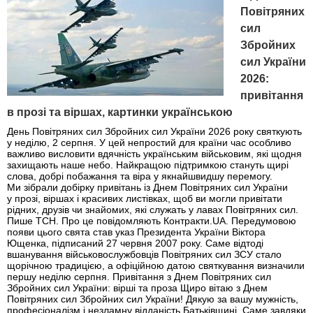
Повітряних
сил
Збройних
сил України
2026:
привітання
в прозі та віршах, картинки українською
День Повітряних сил Збройних сил України 2026 року святкують
у неділю, 2 серпня. У цей непростий для країни час особливо
важливо висловити вдячність українським військовим, які щодня
захищають наше небо. Найкращою підтримкою стануть щирі
слова, добрі побажання та віра у якнайшвидшу перемогу.
Ми зібрали добірку привітань із Днем Повітряних сил України
у прозі, віршах і красивих листівках, щоб ви могли привітати
рідних, друзів чи знайомих, які служать у лавах Повітряних сил.
Пише ТСН. Про це повідомляють Контракти.UA. Передумовою
появи цього свята став указ Президента України Віктора
Ющенка, підписаний 27 червня 2007 року. Саме відтоді
вшанування військовослужбовців Повітряних сил ЗСУ стало
щорічною традицією, а офіційною датою святкування визначили
першу неділю серпня. Привітання з Днем Повітряних сил
Збройних сил України: вірші та проза Щиро вітаю з Днем
Повітряних сил Збройних сил України! Дякую за вашу мужність,
професіоналізм і незламну відданість Батьківщині. Саме завдяки