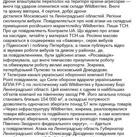
Дрони влаштували переполох на території країни-агресорки —
вночі під ударом опинилися нові склади Wildberries. Вночі
та зранку вівторка, 4 серпня, добрі дрони
дісталися Московської та Ленінградської областей. Регіони
сколихнули вибухи. Повідомляється про нові атаки на складські
приміщення російського маркетплейсу Wildberries. Пише ТСН.
Про це повідомляють Контракти.UA. Що відомо про атаки
на наслідки, читайте у матеріалі ТСН.ua. Росіяни масово
скаржаться в соцмережах на «бавовну», серію вибухів
у Підмосков’ї і поблизу Петербурга, а також публікують відео
зі звуками роботи вибухів та димом у районах, де,
за повідомленнями, були здійснені атаки. «Росавіація»
інформувала, що вночі тимчасово призупиняли роботу
та обмежували роботу великі аеропорти. Зокрема,
петербурзький Пулково та московський Доводєдово.
У Телеграм-каналі української оборонної компанії Fire
Point повідомили, що Сили оборони вдарили українськими
БПЛА FP-1 по логістичному хабі Wildberries у Красному Борі
Ленінградської області. Цей комплекс є одним із найбільших
об’єктів компанії на північному заході РФ. Його загальна площа
становить близько 154 000 м², а складські потужності
дозволяють одночасно зберігати понад 57 млн одиниць товарів.
«Через інфраструктуру Wildberries, зокрема, реалізовувалися
товари військового та подвійного призначення, а сам комплекс
забезпечує зберігання, сортування та розподіл товарів для
Північно-Західного федерального округу», — йдеться
у повідомленні. Атака на Ленінградську область Губернатор
Ленінградської області Олександр Дрозденко повідомив про