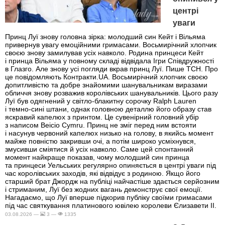
центрі
уваги
Принц Луї знову головна зірка: молодший син Кейт і Вільяма
привернув увагу емоційними гримасами. Восьмирічний хлопчик
своєю знову замилував усіх навколо. Родина принцеси Кейт
і принца Вільяма у повному складі відвідала Ігри Співдружності
в Глазго. Але знову усі погляди вкрав принц Луї. Пише ТСН. Про
це повідомляють Контракти.UA. Восьмирічний хлопчик своєю
допитливістю та добре знайомими шанувальникам виразами
обличчя знову розважив королівських шанувальників. Цього разу
Луї був одягнений у світло-блакитну сорочку Ralph Lauren
і темно-сині штани, однак головною деталлю його образу став
яскравий капелюх з принтом. Це сувенірний головний убір
з написом Beicio Cymru. Принц не зміг перед ним встояти
і насунув червоний капелюх низько на голову, в якийсь момент
майже повністю закривши очі, а потім широко усміхнувся,
змусивши сміятися й усіх навколо. Саме цей спонтанний
момент найкраще показав, чому молодший син принца
та принцеси Уельських регулярно опиняється в центрі уваги під
час королівських заходів, які відвідує з родиною. Якщо його
старший брат Джордж на публіці найчастіше здається серйозним
і стриманим, Луї без жодних вагань демонструє свої емоції.
Нагадаємо, що Луї вперше підкорив публіку своїми гримасами
під час святкування платинового ювілею королеви Єлизавети II.
03.08.2026 —
3 —
1335