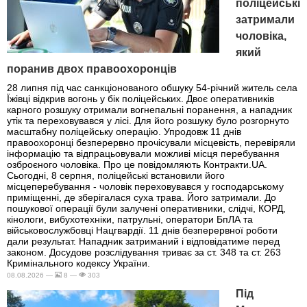
поліцейські
затримали
чоловіка,
який
поранив двох правоохоронців
28 липня під час санкціонованого обшуку 54-річний житель села
Їжівці відкрив вогонь у бік поліцейських. Двоє оперативників
карного розшуку отримали вогнепальні поранення, а нападник
утік та переховувався у лісі. Для його розшуку було розгорнуто
масштабну поліцейську операцію. Упродовж 11 днів
правоохоронці безперервно прочісували місцевість, перевіряли
інформацію та відпрацьовували можливі місця перебування
озброєного чоловіка. Про це повідомляють Контракти.UA.
Сьогодні, 8 серпня, поліцейські встановили його
місцеперебування - чоловік переховувався у господарському
приміщенні, де зберігалася суха трава. Його затримали. До
пошукової операції були залучені оперативники, слідчі, КОРД,
кінологи, вибухотехніки, патрульні, оператори БпЛА та
військовослужбовці Нацгвардії. 11 днів безперервної роботи
дали результат. Нападник затриманий і відповідатиме перед
законом. Досудове розслідування триває за ст. 348 та ст. 263
Кримінального кодексу України.
08.08.2026 —
8 —
303
Під