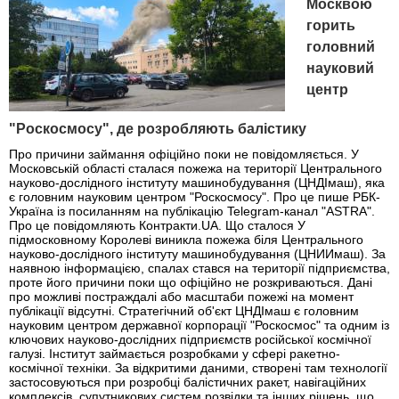
Москвою
горить
головний
науковий
центр
"Роскосмосу", де розробляють балістику
Про причини займання офіційно поки не повідомляється. У
Московській області сталася пожежа на території Центрального
науково-дослідного інституту машинобудування (ЦНДІмаш), яка
є головним науковим центром "Роскосмосу". Про це пише РБК-
Україна із посиланням на публікацію Telegram-канал "ASTRA".
Про це повідомляють Контракти.UA. Що сталося У
підмосковному Королеві виникла пожежа біля Центрального
науково-дослідного інституту машинобудування (ЦНИИмаш). За
наявною інформацією, спалах стався на території підприємства,
проте його причини поки що офіційно не розкриваються. Дані
про можливі постраждалі або масштаби пожежі на момент
публікації відсутні. Стратегічний об'єкт ЦНДІмаш є головним
науковим центром державної корпорації "Роскосмос" та одним із
ключових науково-дослідних підприємств російської космічної
галузі. Інститут займається розробками у сфері ракетно-
космічної техніки. За відкритими даними, створені там технології
застосовуються при розробці балістичних ракет, навігаційних
комплексів, супутникових систем розвідки та інших рішень, що