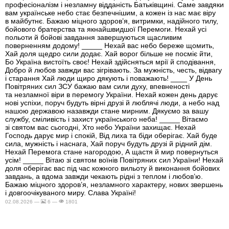
професіоналізм і незламну відданість Батьківщині. Саме завдяки
вам українське небо стає безпечнішим, а кожен із нас має віру
в майбутнє. Бажаю міцного здоров’я, витримки, надійного тилу,
бойового братерства та якнайшвидшої Перемоги. Нехай усі
польоти й бойові завдання завершуються щасливим
поверненням додому! _____ Нехай вас небо береже щомить,
Хай доля щедро сили додає. Хай ворог більше не посміє йти,
Бо Україна вистоїть своє! Нехай здійсняться мрії й сподівання,
Добро й любов завжди вас зігрівають. За мужність, честь, відвагу
і старання Хай люди щиро дякують і поважають! ____ У День
Повітряних сил ЗСУ бажаю вам сили духу, впевненості
та незламної віри в перемогу України. Нехай кожен день дарує
нові успіхи, поруч будуть вірні друзі й люблячі люди, а небо над
нашою державою назавжди стане мирним. Дякуємо за вашу
службу, сміливість і захист українського неба! _____ Вітаємо
зі святом вас сьогодні, Хто небо України захищає. Нехай
Господь дарує мир і спокій, Від лиха та біди оберігає. Хай буде
сила, мужність і наснага, Хай поруч будуть друзі й рідний дім.
Нехай Перемога стане нагородою, А щастя й мир повернуться
усім! _____ Вітаю зі святом воїнів Повітряних сил України! Нехай
доля оберігає вас під час кожного вильоту й виконання бойових
завдань, а вдома завжди чекають рідні з теплом і любов’ю.
Бажаю міцного здоров’я, незламного характеру, нових звершень
і довгоочікуваного миру. Слава Україні!
02.08.2026 —
6 —
1801