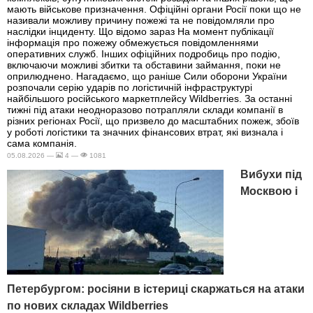
мають військове призначення. Офіційні органи Росії поки що не
називали можливу причину пожежі та не повідомляли про
наслідки інциденту. Що відомо зараз На момент публікації
інформація про пожежу обмежується повідомленнями
оперативних служб. Інших офіційних подробиць про подію,
включаючи можливі збитки та обставини займання, поки не
оприлюднено. Нагадаємо, що раніше Сили оборони України
розпочали серію ударів по логістичній інфраструктурі
найбільшого російського маркетплейсу Wildberries. За останні
тижні під атаки неодноразово потрапляли склади компанії в
різних регіонах Росії, що призвело до масштабних пожеж, збоїв
у роботі логістики та значних фінансових втрат, які визнала і
сама компанія.
05.08.2026 —
4 —
1081
Вибухи під
Москвою і
Петербургом: росіяни в істериці скаржаться на атаки
по нових складах Wildberries