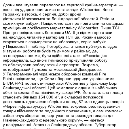
Дрони влаштували переполох на території країни-агресорки —
вночі під ударом опинилися нові склади Wildberries. Вночі
та зранку вівторка, 4 серпня, добрі дрони
дісталися Московської та Ленінградської областей. Регіони
сколихнули вибухи. Повідомляється про нові атаки на складські
приміщення російського маркетплейсу Wildberries. Пише ТСН.
Про це повідомляють Контракти.UA. Що відомо про атаки
на наслідки, читайте у матеріалі ТСН.ua. Росіяни масово
скаржаться в соцмережах на «бавовну», серію вибухів
у Підмосков’ї і поблизу Петербурга, а також публікують відео
зі звуками роботи вибухів та димом у районах, де,
за повідомленнями, були здійснені атаки. «Росавіація»
інформувала, що вночі тимчасово призупиняли роботу
та обмежували роботу великі аеропорти. Зокрема,
петербурзький Пулково та московський Доводєдово.
У Телеграм-каналі української оборонної компанії Fire
Point повідомили, що Сили оборони вдарили українськими
БПЛА FP-1 по логістичному хабі Wildberries у Красному Борі
Ленінградської області. Цей комплекс є одним із найбільших
об’єктів компанії на північному заході РФ. Його загальна площа
становить близько 154 000 м², а складські потужності
дозволяють одночасно зберігати понад 57 млн одиниць товарів.
«Через інфраструктуру Wildberries, зокрема, реалізовувалися
товари військового та подвійного призначення, а сам комплекс
забезпечує зберігання, сортування та розподіл товарів для
Північно-Західного федерального округу», — йдеться
у повідомленні. Атака на Ленінградську область Губернатор