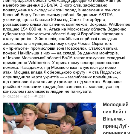
Ленінградської області Олександр Дрозденко повідомив про
начебто знищення 15 БпЛА. З його слів, зафіксовано
пошкодження у складській зоні поряд із населеним пунктом
Красний Бор у Тосненському районі. За даними ASTRA,
у селищі, що за близько 50 км від Санкт-Петербурга,
розташовано кілька логістичних комплексів. Зокрема, Wildberries
площею 154 000 кв. м. Атака на Московську область Водночас
губернатор Московської області Андрій Воробйов підтвердив
атаку на регіон. З його слів, «найбільш серйозні наслідки»
зафіксовано в муніципальному окрузі Чехов. Окрім того,
є «прильоти» промисловій зоні Новоселок. Сталося кілька
пожеж. Найбільша з них — на складі. За даними моніторів,
в Чехово Московської області БаЛА також атакували складські
приміщення Wildberries. У приватному секторі розпочалася
пожежа. Нагадаємо, під Москвою вже готуються до нових
атак. Місцева влада Люберецького округу і міста Подольськ
оприлюднили карти укриттів — «заглиблених приміщень»,
що призначені для захисту громадян під час атак. Водночас
російські чиновники традиційно заявляють, мовляв, усе під
контролем і закликають людей не панікувати.
04.08.2026 —
6 —
1334
Молодший
син Кейт і
Вільяма -
принц Луї -
опинився у