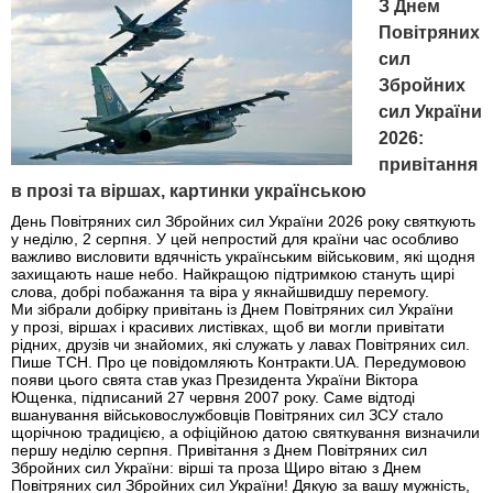
З Днем
Повітряних
сил
Збройних
сил України
2026:
привітання
в прозі та віршах, картинки українською
День Повітряних сил Збройних сил України 2026 року святкують
у неділю, 2 серпня. У цей непростий для країни час особливо
важливо висловити вдячність українським військовим, які щодня
захищають наше небо. Найкращою підтримкою стануть щирі
слова, добрі побажання та віра у якнайшвидшу перемогу.
Ми зібрали добірку привітань із Днем Повітряних сил України
у прозі, віршах і красивих листівках, щоб ви могли привітати
рідних, друзів чи знайомих, які служать у лавах Повітряних сил.
Пише ТСН. Про це повідомляють Контракти.UA. Передумовою
появи цього свята став указ Президента України Віктора
Ющенка, підписаний 27 червня 2007 року. Саме відтоді
вшанування військовослужбовців Повітряних сил ЗСУ стало
щорічною традицією, а офіційною датою святкування визначили
першу неділю серпня. Привітання з Днем Повітряних сил
Збройних сил України: вірші та проза Щиро вітаю з Днем
Повітряних сил Збройних сил України! Дякую за вашу мужність,