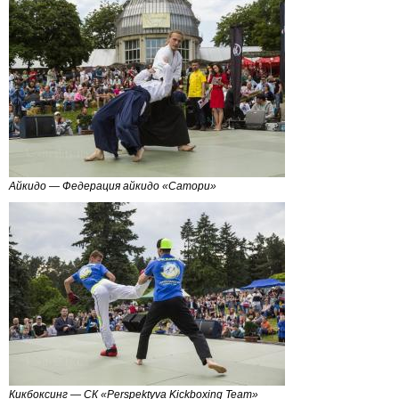
Айкидо — Федерация айкидо «Сатори»
Кикбоксинг — СК «Perspektyva Kickboxing Team»