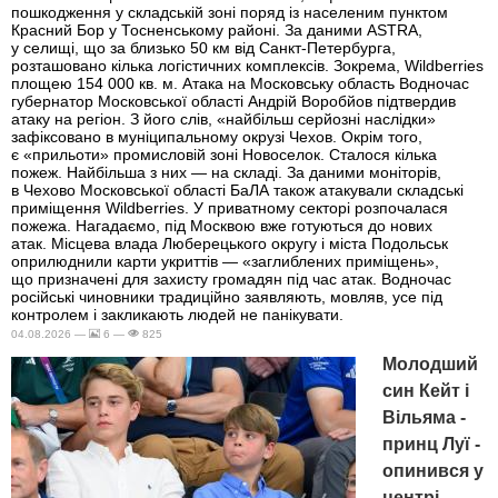
пошкодження у складській зоні поряд із населеним пунктом
Красний Бор у Тосненському районі. За даними ASTRA,
у селищі, що за близько 50 км від Санкт-Петербурга,
розташовано кілька логістичних комплексів. Зокрема, Wildberries
площею 154 000 кв. м. Атака на Московську область Водночас
губернатор Московської області Андрій Воробйов підтвердив
атаку на регіон. З його слів, «найбільш серйозні наслідки»
зафіксовано в муніципальному окрузі Чехов. Окрім того,
є «прильоти» промисловій зоні Новоселок. Сталося кілька
пожеж. Найбільша з них — на складі. За даними моніторів,
в Чехово Московської області БаЛА також атакували складські
приміщення Wildberries. У приватному секторі розпочалася
пожежа. Нагадаємо, під Москвою вже готуються до нових
атак. Місцева влада Люберецького округу і міста Подольськ
оприлюднили карти укриттів — «заглиблених приміщень»,
що призначені для захисту громадян під час атак. Водночас
російські чиновники традиційно заявляють, мовляв, усе під
контролем і закликають людей не панікувати.
04.08.2026 —
6 —
825
Молодший
син Кейт і
Вільяма -
принц Луї -
опинився у
центрі