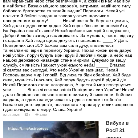
вам українське небо стає безпечнішим, а кожен із нас має віру
в майбутнє. Бажаю міцного здоров’я, витримки, надійного тилу,
бойового братерства та якнайшвидшої Перемоги. Нехай усі
польоти й бойові завдання завершуються щасливим
поверненням додому! _____ Нехай вас небо береже щомить,
Хай доля щедро сили додає. Хай ворог більше не посміє йти,
Бо Україна вистоїть своє! Нехай здійсняться мрії й сподівання,
Добро й любов завжди вас зігрівають. За мужність, честь, відвагу
і старання Хай люди щиро дякують і поважають! ____ У День
Повітряних сил ЗСУ бажаю вам сили духу, впевненості
та незламної віри в перемогу України. Нехай кожен день дарує
нові успіхи, поруч будуть вірні друзі й люблячі люди, а небо над
нашою державою назавжди стане мирним. Дякуємо за вашу
службу, сміливість і захист українського неба! _____ Вітаємо
зі святом вас сьогодні, Хто небо України захищає. Нехай
Господь дарує мир і спокій, Від лиха та біди оберігає. Хай буде
сила, мужність і наснага, Хай поруч будуть друзі й рідний дім.
Нехай Перемога стане нагородою, А щастя й мир повернуться
усім! _____ Вітаю зі святом воїнів Повітряних сил України! Нехай
доля оберігає вас під час кожного вильоту й виконання бойових
завдань, а вдома завжди чекають рідні з теплом і любов’ю.
Бажаю міцного здоров’я, незламного характеру, нових звершень
і довгоочікуваного миру. Слава Україні!
02.08.2026 —
6 —
1280
Вибухи в
Росії 31
липня -