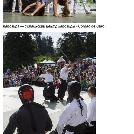
Капоэйра — Украинский центр капоэйры «Cordao de Ouro»