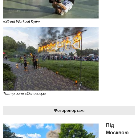
«Street Workout Kyiv»
Театр огня «Огневица»
Фоторепортажі
Під
Москвою