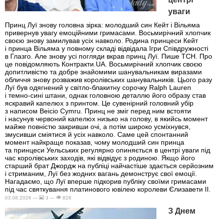
уваги
Принц Луї знову головна зірка: молодший син Кейт і Вільяма
привернув увагу емоційними гримасами. Восьмирічний хлопчик
своєю знову замилував усіх навколо. Родина принцеси Кейт
і принца Вільяма у повному складі відвідала Ігри Співдружності
в Глазго. Але знову усі погляди вкрав принц Луї. Пише ТСН. Про
це повідомляють Контракти.UA. Восьмирічний хлопчик своєю
допитливістю та добре знайомими шанувальникам виразами
обличчя знову розважив королівських шанувальників. Цього разу
Луї був одягнений у світло-блакитну сорочку Ralph Lauren
і темно-сині штани, однак головною деталлю його образу став
яскравий капелюх з принтом. Це сувенірний головний убір
з написом Beicio Cymru. Принц не зміг перед ним встояти
і насунув червоний капелюх низько на голову, в якийсь момент
майже повністю закривши очі, а потім широко усміхнувся,
змусивши сміятися й усіх навколо. Саме цей спонтанний
момент найкраще показав, чому молодший син принца
та принцеси Уельських регулярно опиняється в центрі уваги під
час королівських заходів, які відвідує з родиною. Якщо його
старший брат Джордж на публіці найчастіше здається серйозним
і стриманим, Луї без жодних вагань демонструє свої емоції.
Нагадаємо, що Луї вперше підкорив публіку своїми гримасами
під час святкування платинового ювілею королеви Єлизавети II.
03.08.2026 —
3 —
828
З Днем