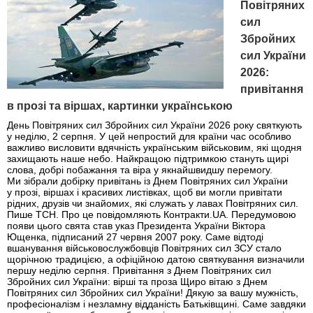
Повітряних
сил
Збройних
сил України
2026:
привітання
в прозі та віршах, картинки українською
День Повітряних сил Збройних сил України 2026 року святкують
у неділю, 2 серпня. У цей непростий для країни час особливо
важливо висловити вдячність українським військовим, які щодня
захищають наше небо. Найкращою підтримкою стануть щирі
слова, добрі побажання та віра у якнайшвидшу перемогу.
Ми зібрали добірку привітань із Днем Повітряних сил України
у прозі, віршах і красивих листівках, щоб ви могли привітати
рідних, друзів чи знайомих, які служать у лавах Повітряних сил.
Пише ТСН. Про це повідомляють Контракти.UA. Передумовою
появи цього свята став указ Президента України Віктора
Ющенка, підписаний 27 червня 2007 року. Саме відтоді
вшанування військовослужбовців Повітряних сил ЗСУ стало
щорічною традицією, а офіційною датою святкування визначили
першу неділю серпня. Привітання з Днем Повітряних сил
Збройних сил України: вірші та проза Щиро вітаю з Днем
Повітряних сил Збройних сил України! Дякую за вашу мужність,
професіоналізм і незламну відданість Батьківщині. Саме завдяки