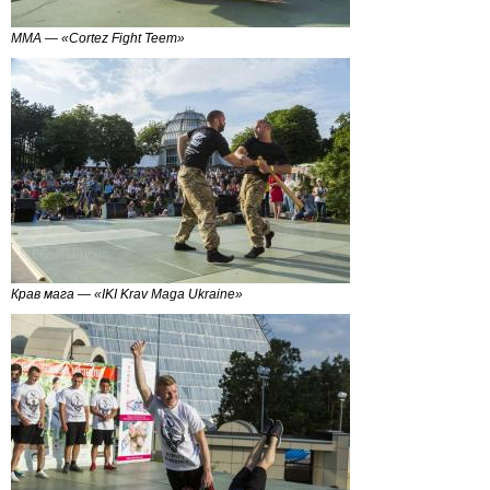
ММА — «Cortez Fight Teem»
Крав мага — «IKI Krav Maga Ukraine»