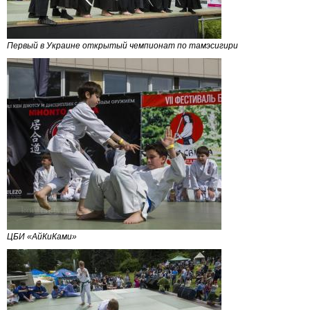
Первый в Украине открытый чемпионат по тамэсигири
ЦБИ «АйКиКами»