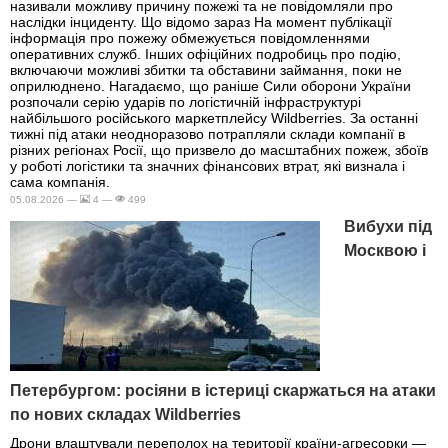
називали можливу причину пожежі та не повідомляли про
наслідки інциденту. Що відомо зараз На момент публікації
інформація про пожежу обмежується повідомленнями
оперативних служб. Інших офіційних подробиць про подію,
включаючи можливі збитки та обставини займання, поки не
оприлюднено. Нагадаємо, що раніше Сили оборони України
розпочали серію ударів по логістичній інфраструктурі
найбільшого російського маркетплейсу Wildberries. За останні
тижні під атаки неодноразово потрапляли склади компанії в
різних регіонах Росії, що призвело до масштабних пожеж, збоїв
у роботі логістики та значних фінансових втрат, які визнала і
сама компанія.
05.08.2026 —
4 —
499
Вибухи під
Москвою і
Петербургом: росіяни в істериці скаржаться на атаки
по нових складах Wildberries
Дрони влаштували переполох на території країни-агресорки —