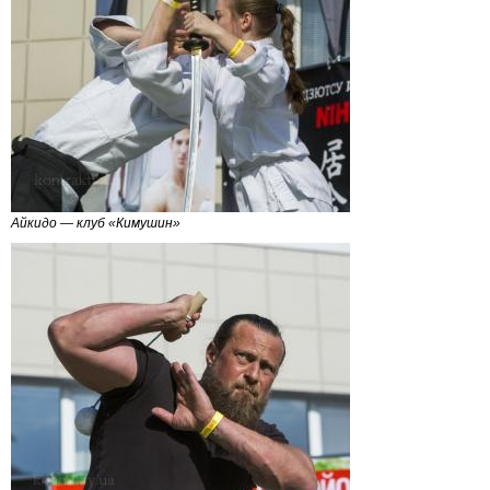
Айкидо — клуб «Кимушин»