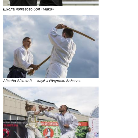
Школа ножевого боя «Мако»
Айкидо Айкикай — клуб «Удзумаки додзьо»