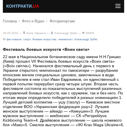
КОНТРАКТИ.
UA
Головна
Фото и Відео
Фоторепортажі
26.05.2016 —
Киев, Украина —
Александр Зубко —
36865
фестивали
,
спорт
,
боевые искусства
,
чемпионат
,
Александр Зубко
Фестиваль боевых искусств «Воин света»
22 мая в Национальном ботаническом саду имени Н.Н.Гришко
(Киев) прошел VII Фестиваль боевых искусств «Воин света»
(«Воїн світла»). Начинался фестивальный день с первого в
Украине открытого чемпионаат по тамэсигири — разрубанию
японским мечом специальных циновок, замоченных в воде.
Победителем в нем стал Иван Евдокимов, он единственный с
первой попытки перерубил сразу четыре штуки. Вторая часть
фестиваля состояла из показательных выступлений различных
направлений боевых искусств, как с оружием, так и без него. По
итогам жюри определило победителей в разных номинациях:1.
Лучший детский коллектив — ушу (таолу) — Киевское местное
отделение ВОО «Украинская федерация ушу»2. Лучшее
женское выступление — айкидо — «Кимушин»3. Лучшее
мужское выступление — кикбоксинг — СК «Perspektyva
Kickboxing Team»4. Драйвовое выступление — школа ножевого
боя «Мако»5. Смелое выступление — «IKI Krav Maga Ukraine»6.