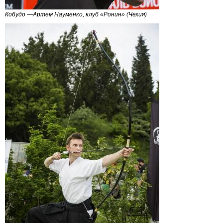
Кобудо —Артем Науменко, клуб «Ронин» (Чехия)