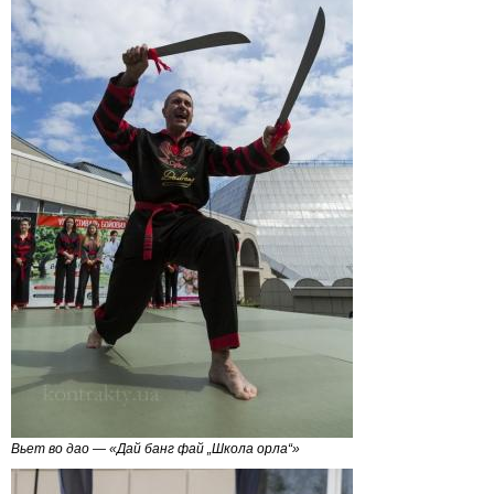
Вьет во дао — «Дай банг фай „Школа орла“»