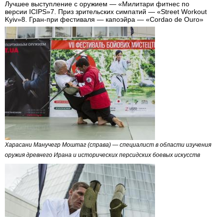
Лучшее выступление с оружием — «Милитари фитнес по
версии ICIPS»7. Приз зрительских симпатий — «Street Workout
Kyiv»8. Гран-при фестиваля — капоэйра — «Cordao de Ouro»
Харасани Манучегр Моштаг (справа) — специалист в области изучения
оружия древнего Ирана и исторических персидских боевых искусств