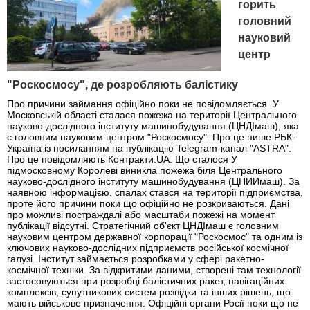
горить
головний
науковий
центр
"Роскосмосу", де розробляють балістику
Про причини займання офіційно поки не повідомляється. У
Московській області сталася пожежа на території Центрального
науково-дослідного інституту машинобудування (ЦНДІмаш), яка
є головним науковим центром "Роскосмосу". Про це пише РБК-
Україна із посиланням на публікацію Telegram-канал "ASTRA".
Про це повідомляють Контракти.UA. Що сталося У
підмосковному Королеві виникла пожежа біля Центрального
науково-дослідного інституту машинобудування (ЦНИИмаш). За
наявною інформацією, спалах стався на території підприємства,
проте його причини поки що офіційно не розкриваються. Дані
про можливі постраждалі або масштаби пожежі на момент
публікації відсутні. Стратегічний об'єкт ЦНДІмаш є головним
науковим центром державної корпорації "Роскосмос" та одним із
ключових науково-дослідних підприємств російської космічної
галузі. Інститут займається розробками у сфері ракетно-
космічної техніки. За відкритими даними, створені там технології
застосовуються при розробці балістичних ракет, навігаційних
комплексів, супутникових систем розвідки та інших рішень, що
мають військове призначення. Офіційні органи Росії поки що не