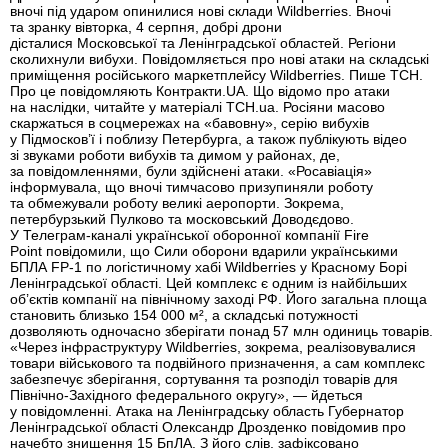
вночі під ударом опинилися нові склади Wildberries. Вночі
та зранку вівторка, 4 серпня, добрі дрони
дісталися Московської та Ленінградської областей. Регіони
сколихнули вибухи. Повідомляється про нові атаки на складські
приміщення російського маркетплейсу Wildberries. Пише ТСН.
Про це повідомляють Контракти.UA. Що відомо про атаки
на наслідки, читайте у матеріалі ТСН.ua. Росіяни масово
скаржаться в соцмережах на «бавовну», серію вибухів
у Підмосков’ї і поблизу Петербурга, а також публікують відео
зі звуками роботи вибухів та димом у районах, де,
за повідомленнями, були здійснені атаки. «Росавіація»
інформувала, що вночі тимчасово призупиняли роботу
та обмежували роботу великі аеропорти. Зокрема,
петербурзький Пулково та московський Доводєдово.
У Телеграм-каналі української оборонної компанії Fire
Point повідомили, що Сили оборони вдарили українськими
БПЛА FP-1 по логістичному хабі Wildberries у Красному Борі
Ленінградської області. Цей комплекс є одним із найбільших
об’єктів компанії на північному заході РФ. Його загальна площа
становить близько 154 000 м², а складські потужності
дозволяють одночасно зберігати понад 57 млн одиниць товарів.
«Через інфраструктуру Wildberries, зокрема, реалізовувалися
товари військового та подвійного призначення, а сам комплекс
забезпечує зберігання, сортування та розподіл товарів для
Північно-Західного федерального округу», — йдеться
у повідомленні. Атака на Ленінградську область Губернатор
Ленінградської області Олександр Дрозденко повідомив про
начебто знищення 15 БпЛА. З його слів, зафіксовано