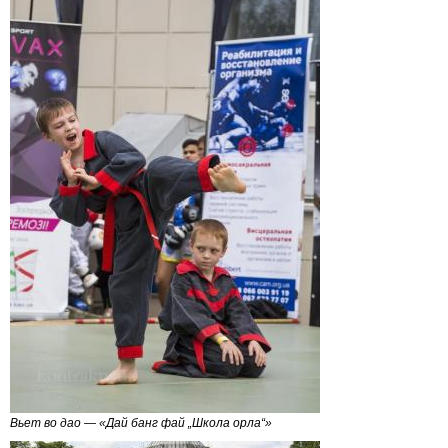
Вьет во дао — «Дай банг фай „Школа орла“»