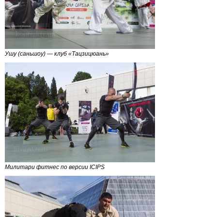
Ушу (саньшоу) — клуб «Тацзицюань»
Милитари фитнес по версии ICIPS