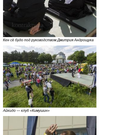
Кен сё будо под руководством Дмитрия Андрощука
Айкидо — клуб «Кимушин»