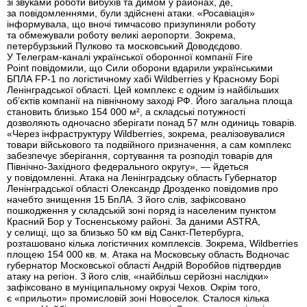
зі звуками роботи вибухів та димом у районах, де,
за повідомленнями, були здійснені атаки. «Росавіація»
інформувала, що вночі тимчасово призупиняли роботу
та обмежували роботу великі аеропорти. Зокрема,
петербурзький Пулково та московський Доводєдово.
У Телеграм-каналі української оборонної компанії Fire
Point повідомили, що Сили оборони вдарили українськими
БПЛА FP-1 по логістичному хабі Wildberries у Красному Борі
Ленінградської області. Цей комплекс є одним із найбільших
об’єктів компанії на північному заході РФ. Його загальна площа
становить близько 154 000 м², а складські потужності
дозволяють одночасно зберігати понад 57 млн одиниць товарів.
«Через інфраструктуру Wildberries, зокрема, реалізовувалися
товари військового та подвійного призначення, а сам комплекс
забезпечує зберігання, сортування та розподіл товарів для
Північно-Західного федерального округу», — йдеться
у повідомленні. Атака на Ленінградську область Губернатор
Ленінградської області Олександр Дрозденко повідомив про
начебто знищення 15 БпЛА. З його слів, зафіксовано
пошкодження у складській зоні поряд із населеним пунктом
Красний Бор у Тосненському районі. За даними ASTRA,
у селищі, що за близько 50 км від Санкт-Петербурга,
розташовано кілька логістичних комплексів. Зокрема, Wildberries
площею 154 000 кв. м. Атака на Московську область Водночас
губернатор Московської області Андрій Воробйов підтвердив
атаку на регіон. З його слів, «найбільш серйозні наслідки»
зафіксовано в муніципальному окрузі Чехов. Окрім того,
є «прильоти» промисловій зоні Новоселок. Сталося кілька