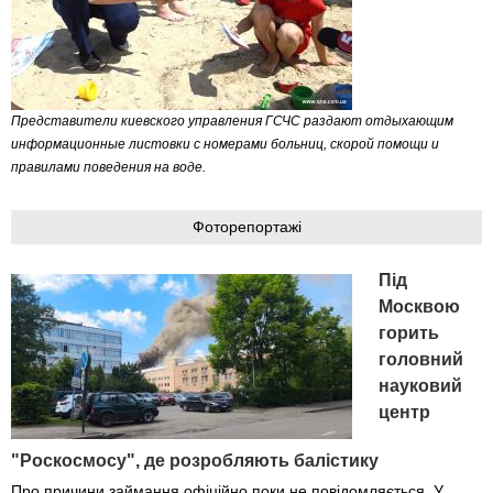
Представители киевского управления ГСЧС раздают отдыхающим
информационные листовки с номерами больниц, скорой помощи и
правилами поведения на воде.
Фоторепортажі
Під
Москвою
горить
головний
науковий
центр
"Роскосмосу", де розробляють балістику
Про причини займання офіційно поки не повідомляється. У