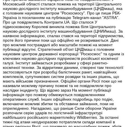
Московській області сталася пожежа на території Центрального
науково-дослідного інституту машинобудування (ЦНДІмаш), яка
є головним науковим центром "Роскосмосу". Про це пише РБК-
Україна із посиланням на публікацію Telegram-канал "ASTRA".
Про це повідомляють Контракти.UA. Що сталося У
підмосковному Королеві виникла пожежа біля Центрального
науково-дослідного інституту машинобудування (ЦНИИмаш). За
наявною інформацією, спалах стався на території підприємства,
проте його причини поки що офіційно не розкриваються. Дані
про можливі постраждалі або масштаби пожежі на момент
публікації відсутні. Стратегічний об'єкт ЦНДІмаш є головним
науковим центром державної корпорації "Роскосмос" та одним із
ключових науково-дослідних підприємств російської космічної
галузі. Інститут займається розробками у сфері ракетно-
космічної техніки. За відкритими даними, створені там технології
застосовуються при розробці балістичних ракет, навігаційних
комплексів, супутникових систем розвідки та інших рішень, що
мають військове призначення. Офіційні органи Росії поки що не
називали можливу причину пожежі та не повідомляли про
наслідки інциденту. Що відомо зараз На момент публікації
інформація про пожежу обмежується повідомленнями
оперативних служб. Інших офіційних подробиць про подію,
включаючи можливі збитки та обставини займання, поки не
оприлюднено. Нагадаємо, що раніше Сили оборони України
розпочали серію ударів по логістичній інфраструктурі
найбільшого російського маркетплейсу Wildberries. За останні
тижні під атаки неодноразово потрапляли склади компанії в
різних регіонах Росії, що призвело до масштабних пожеж, збоїв