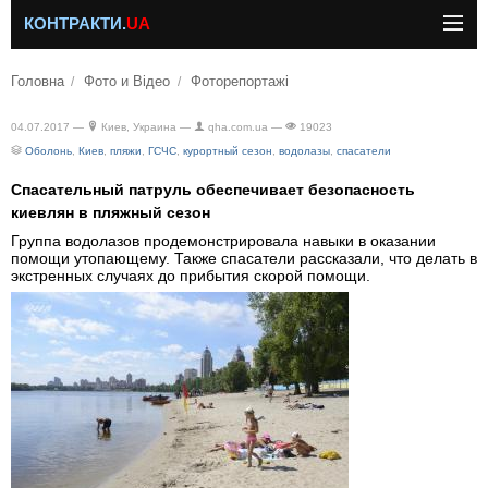
КОНТРАКТИ.
UA
Головна
Фото и Відео
Фоторепортажі
04.07.2017 —
Киев, Украина —
qha.com.ua —
19023
Оболонь
,
Киев
,
пляжи
,
ГСЧС
,
курортный сезон
,
водолазы
,
спасатели
Спасательный патруль обеспечивает безопасность
киевлян в пляжный сезон
Группа водолазов продемонстрировала навыки в оказании
помощи утопающему. Также спасатели рассказали, что делать в
экстренных случаях до прибытия скорой помощи.