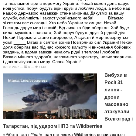
та незламної віри в перемогу України. Нехай кожен день дарує
нові успіхи, поруч будуть вірні друзі й люблячі люди, а небо над
нашою державою назавжди стане мирним. Дякуємо за вашу
службу, сміливість і захист українського неба! _____ Вітаємо
зі святом вас сьогодні, Хто небо України захищає. Нехай
Господь дарує мир і спокій, Від лиха та біди оберігає. Хай буде
сила, мужність і наснага, Хай поруч будуть друзі й рідний дім.
Нехай Перемога стане нагородою, А щастя й мир повернуться
усім! _____ Вітаю зі святом воїнів Повітряних сил України! Нехай
доля оберігає вас під час кожного вильоту й виконання бойових
завдань, а вдома завжди чекають рідні з теплом і любов’ю.
Бажаю міцного здоров’я, незламного характеру, нових звершень
і довгоочікуваного миру. Слава Україні!
02.08.2026 —
6 —
1443
Вибухи в
Росії 31
липня -
дрони
масовано
атакували
Волгоград і
Татарстан, під ударом НПЗ та Wildberries
«Рібята, єта п**да!»: над ще двома Wildberries розриваються