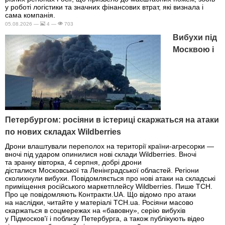
у роботі логістики та значних фінансових втрат, які визнала і
сама компанія.
05.08.2026 —
4 —
703
Вибухи під
Москвою і
Петербургом: росіяни в істериці скаржаться на атаки
по нових складах Wildberries
Дрони влаштували переполох на території країни-агресорки —
вночі під ударом опинилися нові склади Wildberries. Вночі
та зранку вівторка, 4 серпня, добрі дрони
дісталися Московської та Ленінградської областей. Регіони
сколихнули вибухи. Повідомляється про нові атаки на складські
приміщення російського маркетплейсу Wildberries. Пише ТСН.
Про це повідомляють Контракти.UA. Що відомо про атаки
на наслідки, читайте у матеріалі ТСН.ua. Росіяни масово
скаржаться в соцмережах на «бавовну», серію вибухів
у Підмосков’ї і поблизу Петербурга, а також публікують відео