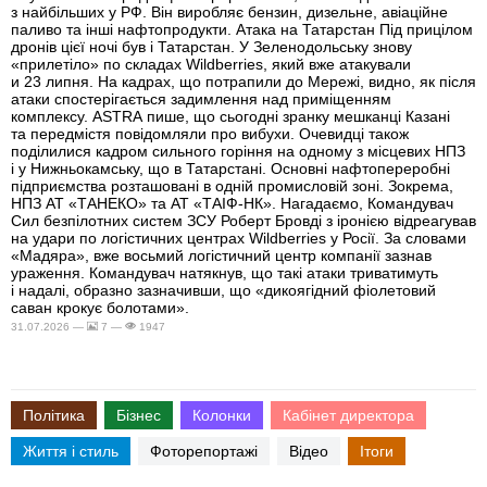
з найбільших у РФ. Він виробляє бензин, дизельне, авіаційне
паливо та інші нафтопродукти. Атака на Татарстан Під прицілом
дронів цієї ночі був і Татарстан. У Зеленодольську знову
«прилетіло» по складах Wildberries, який вже атакували
и 23 липня. На кадрах, що потрапили до Мережі, видно, як після
атаки спостерігається задимлення над приміщенням
комплексу. ASTRA пише, що сьогодні зранку мешканці Казані
та передмістя повідомляли про вибухи. Очевидці також
поділилися кадром сильного горіння на одному з місцевих НПЗ
і у Нижньокамську, що в Татарстані. Основні нафтопереробні
підприємства розташовані в одній промисловій зоні. Зокрема,
НПЗ АТ «ТАНЕКО» та АТ «ТАІФ-НК». Нагадаємо, Командувач
Сил безпілотних систем ЗСУ Роберт Бровді з іронією відреагував
на удари по логістичних центрах Wildberries у Росії. За словами
«Мадяра», вже восьмий логістичний центр компанії зазнав
ураження. Командувач натякнув, що такі атаки триватимуть
і надалі, образно зазначивши, що «дикоягідний фіолетовий
саван крокує болотами».
31.07.2026 —
7 —
1947
Політика
Бізнес
Колонки
Кабінет директора
Життя і стиль
Фоторепортажі
Відео
Ітоги