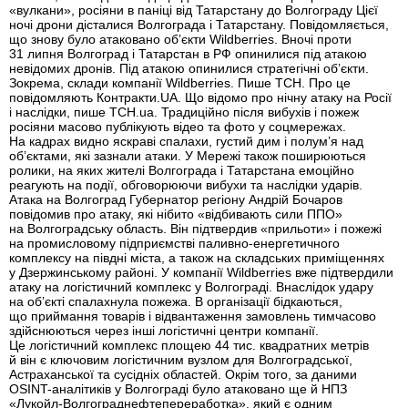
«вулкани», росіяни в паніці від Татарстану до Волгограду Цієї
ночі дрони дісталися Волгограда і Татарстану. Повідомляється,
що знову було атаковано об’єкти Wildberries. Вночі проти
31 липня Волгоград і Татарстан в РФ опинилися під атакою
невідомих дронів. Під атакою опинилися стратегічні об’єкти.
Зокрема, склади компанії Wildberries. Пише ТСН. Про це
повідомляють Контракти.UA. Що відомо про нічну атаку на Росії
і наслідки, пише ТСН.ua. Традиційно після вибухів і пожеж
росіяни масово публікують відео та фото у соцмережах.
На кадрах видно яскраві спалахи, густий дим і полум’я над
об’єктами, які зазнали атаки. У Мережі також поширюються
ролики, на яких жителі Волгограда і Татарстана емоційно
реагують на події, обговорюючи вибухи та наслідки ударів.
Атака на Волгоград Губернатор регіону Андрій Бочаров
повідомив про атаку, які нібито «відбивають сили ППО»
на Волгоградську область. Він підтвердив «прильоти» і пожежі
на промисловому підприємстві паливно-енергетичного
комплексу на півдні міста, а також на складських приміщеннях
у Дзержинському районі. У компанії Wildberries вже підтвердили
атаку на логістичний комплекс у Волгограді. Внаслідок удару
на об’єкті спалахнула пожежа. В організації бідкаються,
що приймання товарів і відвантаження замовлень тимчасово
здійснюються через інші логістичні центри компанії.
Це логістичний комплекс площею 44 тис. квадратних метрів
й він є ключовим логістичним вузлом для Волгоградської,
Астраханської та сусідніх областей. Окрім того, за даними
OSINT-аналітиків у Волгограді було атаковано ще й НПЗ
«Лукойл-Волгограднефтепереработка», який є одним