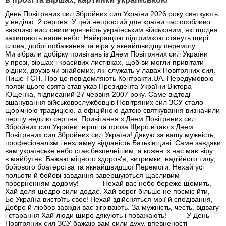
День Повітряних сил Збройних сил України 2026 року святкують
у неділю, 2 серпня. У цей непростий для країни час особливо
важливо висловити вдячність українським військовим, які щодня
захищають наше небо. Найкращою підтримкою стануть щирі
слова, добрі побажання та віра у якнайшвидшу перемогу.
Ми зібрали добірку привітань із Днем Повітряних сил України
у прозі, віршах і красивих листівках, щоб ви могли привітати
рідних, друзів чи знайомих, які служать у лавах Повітряних сил.
Пише ТСН. Про це повідомляють Контракти.UA. Передумовою
появи цього свята став указ Президента України Віктора
Ющенка, підписаний 27 червня 2007 року. Саме відтоді
вшанування військовослужбовців Повітряних сил ЗСУ стало
щорічною традицією, а офіційною датою святкування визначили
першу неділю серпня. Привітання з Днем Повітряних сил
Збройних сил України: вірші та проза Щиро вітаю з Днем
Повітряних сил Збройних сил України! Дякую за вашу мужність,
професіоналізм і незламну відданість Батьківщині. Саме завдяки
вам українське небо стає безпечнішим, а кожен із нас має віру
в майбутнє. Бажаю міцного здоров’я, витримки, надійного тилу,
бойового братерства та якнайшвидшої Перемоги. Нехай усі
польоти й бойові завдання завершуються щасливим
поверненням додому! _____ Нехай вас небо береже щомить,
Хай доля щедро сили додає. Хай ворог більше не посміє йти,
Бо Україна вистоїть своє! Нехай здійсняться мрії й сподівання,
Добро й любов завжди вас зігрівають. За мужність, честь, відвагу
і старання Хай люди щиро дякують і поважають! ____ У День
Повітряних сил ЗСУ бажаю вам сили духу, впевненості