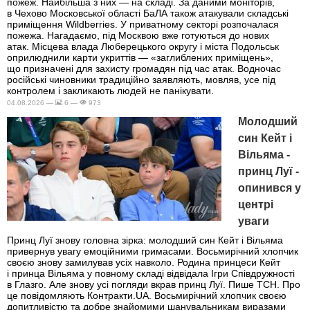
пожеж. Найбільша з них — на складі. За даними моніторів,
в Чехово Московської області БаЛА також атакували складські
приміщення Wildberries. У приватному секторі розпочалася
пожежа. Нагадаємо, під Москвою вже готуються до нових
атак. Місцева влада Люберецького округу і міста Подольськ
оприлюднили карти укриттів — «заглиблених приміщень»,
що призначені для захисту громадян під час атак. Водночас
російські чиновники традиційно заявляють, мовляв, усе під
контролем і закликають людей не панікувати.
04.08.2026 —
6 —
973
Молодший
син Кейт і
Вільяма -
принц Луї -
опинився у
центрі
уваги
Принц Луї знову головна зірка: молодший син Кейт і Вільяма
привернув увагу емоційними гримасами. Восьмирічний хлопчик
своєю знову замилував усіх навколо. Родина принцеси Кейт
і принца Вільяма у повному складі відвідала Ігри Співдружності
в Глазго. Але знову усі погляди вкрав принц Луї. Пише ТСН. Про
це повідомляють Контракти.UA. Восьмирічний хлопчик своєю
допитливістю та добре знайомими шанувальникам виразами