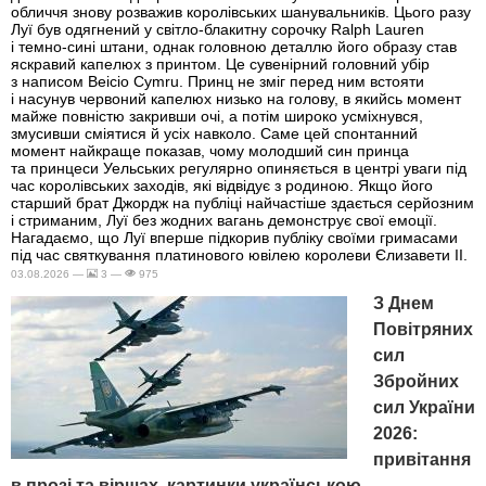
обличчя знову розважив королівських шанувальників. Цього разу
Луї був одягнений у світло-блакитну сорочку Ralph Lauren
і темно-сині штани, однак головною деталлю його образу став
яскравий капелюх з принтом. Це сувенірний головний убір
з написом Beicio Cymru. Принц не зміг перед ним встояти
і насунув червоний капелюх низько на голову, в якийсь момент
майже повністю закривши очі, а потім широко усміхнувся,
змусивши сміятися й усіх навколо. Саме цей спонтанний
момент найкраще показав, чому молодший син принца
та принцеси Уельських регулярно опиняється в центрі уваги під
час королівських заходів, які відвідує з родиною. Якщо його
старший брат Джордж на публіці найчастіше здається серйозним
і стриманим, Луї без жодних вагань демонструє свої емоції.
Нагадаємо, що Луї вперше підкорив публіку своїми гримасами
під час святкування платинового ювілею королеви Єлизавети II.
03.08.2026 —
3 —
975
З Днем
Повітряних
сил
Збройних
сил України
2026:
привітання
в прозі та віршах, картинки українською