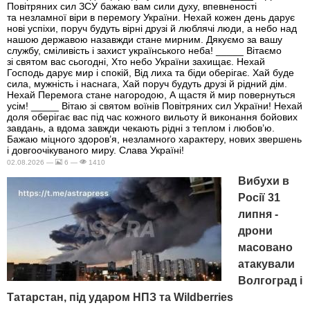
Повітряних сил ЗСУ бажаю вам сили духу, впевненості
та незламної віри в перемогу України. Нехай кожен день дарує
нові успіхи, поруч будуть вірні друзі й люблячі люди, а небо над
нашою державою назавжди стане мирним. Дякуємо за вашу
службу, сміливість і захист українського неба! _____ Вітаємо
зі святом вас сьогодні, Хто небо України захищає. Нехай
Господь дарує мир і спокій, Від лиха та біди оберігає. Хай буде
сила, мужність і наснага, Хай поруч будуть друзі й рідний дім.
Нехай Перемога стане нагородою, А щастя й мир повернуться
усім! _____ Вітаю зі святом воїнів Повітряних сил України! Нехай
доля оберігає вас під час кожного вильоту й виконання бойових
завдань, а вдома завжди чекають рідні з теплом і любов’ю.
Бажаю міцного здоров’я, незламного характеру, нових звершень
і довгоочікуваного миру. Слава Україні!
02.08.2026 —
6 —
1410
Вибухи в
Росії 31
липня -
дрони
масовано
атакували
Волгоград і
Татарстан, під ударом НПЗ та Wildberries