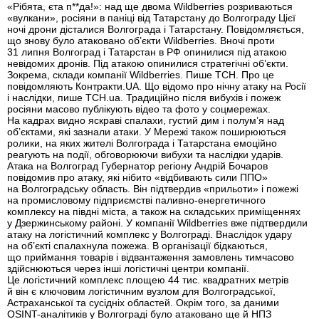
«Рібята, єта п**да!»: над ще двома Wildberries розриваються
«вулкани», росіяни в паніці від Татарстану до Волгограду Цієї
ночі дрони дісталися Волгограда і Татарстану. Повідомляється,
що знову було атаковано об’єкти Wildberries. Вночі проти
31 липня Волгоград і Татарстан в РФ опинилися під атакою
невідомих дронів. Під атакою опинилися стратегічні об’єкти.
Зокрема, склади компанії Wildberries. Пише ТСН. Про це
повідомляють Контракти.UA. Що відомо про нічну атаку на Росії
і наслідки, пише ТСН.ua. Традиційно після вибухів і пожеж
росіяни масово публікують відео та фото у соцмережах.
На кадрах видно яскраві спалахи, густий дим і полум’я над
об’єктами, які зазнали атаки. У Мережі також поширюються
ролики, на яких жителі Волгограда і Татарстана емоційно
реагують на події, обговорюючи вибухи та наслідки ударів.
Атака на Волгоград Губернатор регіону Андрій Бочаров
повідомив про атаку, які нібито «відбивають сили ППО»
на Волгоградську область. Він підтвердив «прильоти» і пожежі
на промисловому підприємстві паливно-енергетичного
комплексу на півдні міста, а також на складських приміщеннях
у Дзержинському районі. У компанії Wildberries вже підтвердили
атаку на логістичний комплекс у Волгограді. Внаслідок удару
на об’єкті спалахнула пожежа. В організації бідкаються,
що приймання товарів і відвантаження замовлень тимчасово
здійснюються через інші логістичні центри компанії.
Це логістичний комплекс площею 44 тис. квадратних метрів
й він є ключовим логістичним вузлом для Волгоградської,
Астраханської та сусідніх областей. Окрім того, за даними
OSINT-аналітиків у Волгограді було атаковано ще й НПЗ