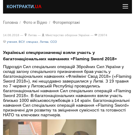
КОНТРАКТИ.
UA
Головна
Фото и Відео
Фоторепортажі
14.06.2018 —
Литва —
Міністерство оборони України —
23974
учения
,
ВСУ
,
спецназ
,
Литва
,
ССО
Українські спецпризначенці взяли участь у
багатонаціональних навчаннях «Flaming Sword 2018»
Підрозділ Сил спеціальних операцій Збройних Сил України у
складі загону спеціального призначення брав участь у
багатонаціональних навчаннях «Флеймінг Свод 2018» («Flaming
Sword 2018»), які нещодавно завершилися у Литві. З 19 травня
по 7 червня у Литовській Республіці проводились
багатонаціональні навчання Сил спеціальних операцій «Flaming
Sword 2018». В багатонаціональних навчаннях взяли участь
близько 1000 військовослужбовців з 14 країн. Багатонаціональні
навчання Сил спеціальних операцій навчання «Flaming Sword»
призначені для розвитку та зміцнення сумісності та готовності
НАТО та ключових партнерів.