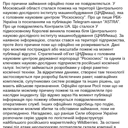
Про причини займання офіційно поки не повідомляється. У
Московській області сталася пожежа на території Центрального
науково-дослідного інституту машинобудування (ЦНДІмаш), яка
є головним науковим центром "Роскосмосу". Про це пише РБК-
Україна із посиланням на публікацію Telegram-канал "ASTRA".
Про це повідомляють Контракти.UA. Що сталося У
підмосковному Королеві виникла пожежа біля Центрального
науково-дослідного інституту машинобудування (ЦНИИмаш). За
наявною інформацією, спалах стався на території підприємства,
проте його причини поки що офіційно не розкриваються. Дані
про можливі постраждалі або масштаби пожежі на момент
публікації відсутні. Стратегічний об'єкт ЦНДІмаш є головним
науковим центром державної корпорації "Роскосмос" та одним із
ключових науково-дослідних підприємств російської космічної
галузі. Інститут займається розробками у сфері ракетно-
космічної техніки. За відкритими даними, створені там технології
застосовуються при розробці балістичних ракет, навігаційних
комплексів, супутникових систем розвідки та інших рішень, що
мають військове призначення. Офіційні органи Росії поки що не
називали можливу причину пожежі та не повідомляли про
наслідки інциденту. Що відомо зараз На момент публікації
інформація про пожежу обмежується повідомленнями
оперативних служб. Інших офіційних подробиць про подію,
включаючи можливі збитки та обставини займання, поки не
оприлюднено. Нагадаємо, що раніше Сили оборони України
розпочали серію ударів по логістичній інфраструктурі
найбільшого російського маркетплейсу Wildberries. За останні
тижні під атаки неодноразово потрапляли склади компанії в