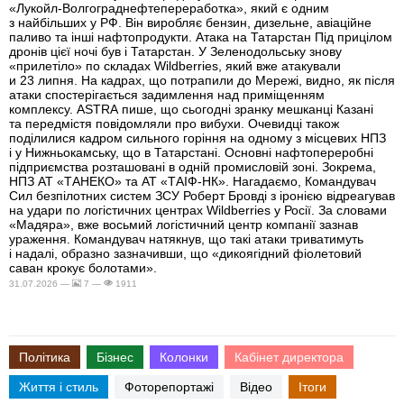
«Лукойл-Волгограднефтепереработка», який є одним
з найбільших у РФ. Він виробляє бензин, дизельне, авіаційне
паливо та інші нафтопродукти. Атака на Татарстан Під прицілом
дронів цієї ночі був і Татарстан. У Зеленодольську знову
«прилетіло» по складах Wildberries, який вже атакували
и 23 липня. На кадрах, що потрапили до Мережі, видно, як після
атаки спостерігається задимлення над приміщенням
комплексу. ASTRA пише, що сьогодні зранку мешканці Казані
та передмістя повідомляли про вибухи. Очевидці також
поділилися кадром сильного горіння на одному з місцевих НПЗ
і у Нижньокамську, що в Татарстані. Основні нафтопереробні
підприємства розташовані в одній промисловій зоні. Зокрема,
НПЗ АТ «ТАНЕКО» та АТ «ТАІФ-НК». Нагадаємо, Командувач
Сил безпілотних систем ЗСУ Роберт Бровді з іронією відреагував
на удари по логістичних центрах Wildberries у Росії. За словами
«Мадяра», вже восьмий логістичний центр компанії зазнав
ураження. Командувач натякнув, що такі атаки триватимуть
і надалі, образно зазначивши, що «дикоягідний фіолетовий
саван крокує болотами».
31.07.2026 —
7 —
1911
Політика
Бізнес
Колонки
Кабінет директора
Життя і стиль
Фоторепортажі
Відео
Ітоги