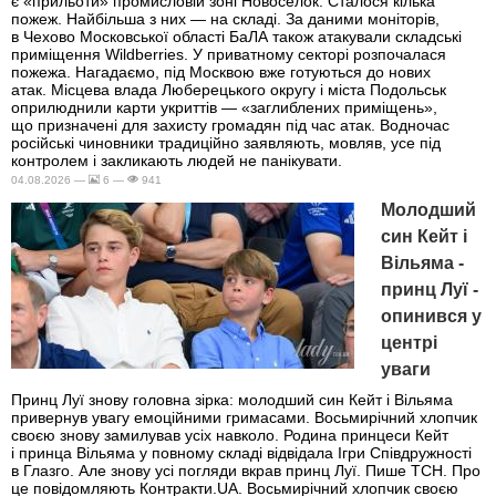
є «прильоти» промисловій зоні Новоселок. Сталося кілька
пожеж. Найбільша з них — на складі. За даними моніторів,
в Чехово Московської області БаЛА також атакували складські
приміщення Wildberries. У приватному секторі розпочалася
пожежа. Нагадаємо, під Москвою вже готуються до нових
атак. Місцева влада Люберецького округу і міста Подольськ
оприлюднили карти укриттів — «заглиблених приміщень»,
що призначені для захисту громадян під час атак. Водночас
російські чиновники традиційно заявляють, мовляв, усе під
контролем і закликають людей не панікувати.
04.08.2026 —
6 —
941
Молодший
син Кейт і
Вільяма -
принц Луї -
опинився у
центрі
уваги
Принц Луї знову головна зірка: молодший син Кейт і Вільяма
привернув увагу емоційними гримасами. Восьмирічний хлопчик
своєю знову замилував усіх навколо. Родина принцеси Кейт
і принца Вільяма у повному складі відвідала Ігри Співдружності
в Глазго. Але знову усі погляди вкрав принц Луї. Пише ТСН. Про
це повідомляють Контракти.UA. Восьмирічний хлопчик своєю