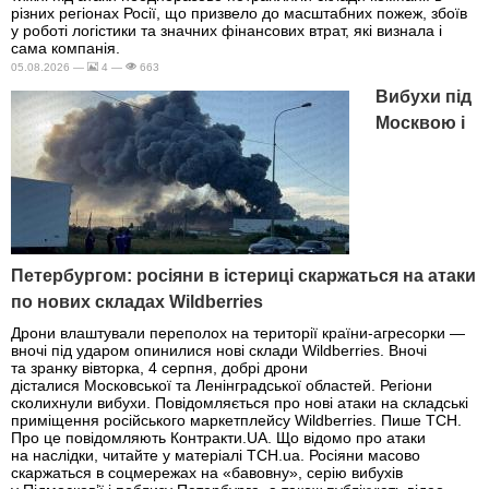
різних регіонах Росії, що призвело до масштабних пожеж, збоїв
у роботі логістики та значних фінансових втрат, які визнала і
сама компанія.
05.08.2026 —
4 —
663
Вибухи під
Москвою і
Петербургом: росіяни в істериці скаржаться на атаки
по нових складах Wildberries
Дрони влаштували переполох на території країни-агресорки —
вночі під ударом опинилися нові склади Wildberries. Вночі
та зранку вівторка, 4 серпня, добрі дрони
дісталися Московської та Ленінградської областей. Регіони
сколихнули вибухи. Повідомляється про нові атаки на складські
приміщення російського маркетплейсу Wildberries. Пише ТСН.
Про це повідомляють Контракти.UA. Що відомо про атаки
на наслідки, читайте у матеріалі ТСН.ua. Росіяни масово
скаржаться в соцмережах на «бавовну», серію вибухів