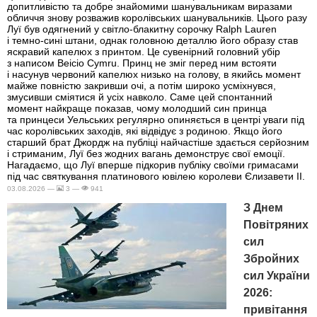
допитливістю та добре знайомими шанувальникам виразами
обличчя знову розважив королівських шанувальників. Цього разу
Луї був одягнений у світло-блакитну сорочку Ralph Lauren
і темно-сині штани, однак головною деталлю його образу став
яскравий капелюх з принтом. Це сувенірний головний убір
з написом Beicio Cymru. Принц не зміг перед ним встояти
і насунув червоний капелюх низько на голову, в якийсь момент
майже повністю закривши очі, а потім широко усміхнувся,
змусивши сміятися й усіх навколо. Саме цей спонтанний
момент найкраще показав, чому молодший син принца
та принцеси Уельських регулярно опиняється в центрі уваги під
час королівських заходів, які відвідує з родиною. Якщо його
старший брат Джордж на публіці найчастіше здається серйозним
і стриманим, Луї без жодних вагань демонструє свої емоції.
Нагадаємо, що Луї вперше підкорив публіку своїми гримасами
під час святкування платинового ювілею королеви Єлизавети II.
03.08.2026 —
3 —
941
З Днем
Повітряних
сил
Збройних
сил України
2026:
привітання