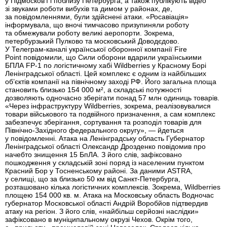
у Підмосков’ї і поблизу Петербурга, а також публікують відео
зі звуками роботи вибухів та димом у районах, де,
за повідомленнями, були здійснені атаки. «Росавіація»
інформувала, що вночі тимчасово призупиняли роботу
та обмежували роботу великі аеропорти. Зокрема,
петербурзький Пулково та московський Доводєдово.
У Телеграм-каналі української оборонної компанії Fire
Point повідомили, що Сили оборони вдарили українськими
БПЛА FP-1 по логістичному хабі Wildberries у Красному Борі
Ленінградської області. Цей комплекс є одним із найбільших
об’єктів компанії на північному заході РФ. Його загальна площа
становить близько 154 000 м², а складські потужності
дозволяють одночасно зберігати понад 57 млн одиниць товарів.
«Через інфраструктуру Wildberries, зокрема, реалізовувалися
товари військового та подвійного призначення, а сам комплекс
забезпечує зберігання, сортування та розподіл товарів для
Північно-Західного федерального округу», — йдеться
у повідомленні. Атака на Ленінградську область Губернатор
Ленінградської області Олександр Дрозденко повідомив про
начебто знищення 15 БпЛА. З його слів, зафіксовано
пошкодження у складській зоні поряд із населеним пунктом
Красний Бор у Тосненському районі. За даними ASTRA,
у селищі, що за близько 50 км від Санкт-Петербурга,
розташовано кілька логістичних комплексів. Зокрема, Wildberries
площею 154 000 кв. м. Атака на Московську область Водночас
губернатор Московської області Андрій Воробйов підтвердив
атаку на регіон. З його слів, «найбільш серйозні наслідки»
зафіксовано в муніципальному окрузі Чехов. Окрім того,