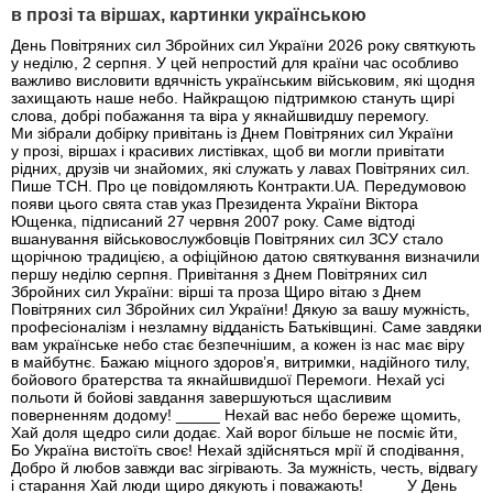
в прозі та віршах, картинки українською
День Повітряних сил Збройних сил України 2026 року святкують
у неділю, 2 серпня. У цей непростий для країни час особливо
важливо висловити вдячність українським військовим, які щодня
захищають наше небо. Найкращою підтримкою стануть щирі
слова, добрі побажання та віра у якнайшвидшу перемогу.
Ми зібрали добірку привітань із Днем Повітряних сил України
у прозі, віршах і красивих листівках, щоб ви могли привітати
рідних, друзів чи знайомих, які служать у лавах Повітряних сил.
Пише ТСН. Про це повідомляють Контракти.UA. Передумовою
появи цього свята став указ Президента України Віктора
Ющенка, підписаний 27 червня 2007 року. Саме відтоді
вшанування військовослужбовців Повітряних сил ЗСУ стало
щорічною традицією, а офіційною датою святкування визначили
першу неділю серпня. Привітання з Днем Повітряних сил
Збройних сил України: вірші та проза Щиро вітаю з Днем
Повітряних сил Збройних сил України! Дякую за вашу мужність,
професіоналізм і незламну відданість Батьківщині. Саме завдяки
вам українське небо стає безпечнішим, а кожен із нас має віру
в майбутнє. Бажаю міцного здоров’я, витримки, надійного тилу,
бойового братерства та якнайшвидшої Перемоги. Нехай усі
польоти й бойові завдання завершуються щасливим
поверненням додому! _____ Нехай вас небо береже щомить,
Хай доля щедро сили додає. Хай ворог більше не посміє йти,
Бо Україна вистоїть своє! Нехай здійсняться мрії й сподівання,
Добро й любов завжди вас зігрівають. За мужність, честь, відвагу
і старання Хай люди щиро дякують і поважають! ____ У День