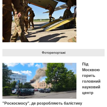
Фоторепортажі
Під
Москвою
горить
головний
науковий
центр
"Роскосмосу", де розробляють балістику