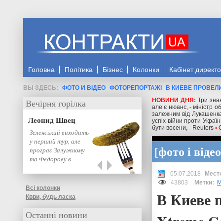
Головна
Політика
Бізнес
Колонки
Кабінет директ
ФОТО И ВІДЕО
ФОТОРЕПОРТАЖІ
В КИЕВЕ ПРОВЕЛ
НОВИНИ ДНЯ:
Три знак
Вечірня горілка
але є нюанс, - міністр 
залежним від Лукашенка
Леонид Швец
успіх війни проти Украї
бути восени, - Reuters
•
Зеленський виходить
у перший тур, але
фото і відео
програє Залужному
та Федорову в
другому: нове…
05.07.2018
43803
Метки:
М
Всі колонки
В Киеве 
Квви, будь ласка
Останні новини