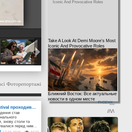
Take A Look At Demi Moore's Most
Iconic And Provocative Roles
всі Фоторепортажі
Ближний Восток: Все актуальные
новости в одном месте
stival проходив…
дення став
онального
, знову столи та
шувалися перед ним…