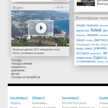
росіяни
Волгог
Відео
— 07.08 —
Популярные теги
люди
,
природа
,
женщи
Киев
фо
карантин
,
,
,
авиация
,
выборы
панде
акции
,
,
Дмитрий 
пляжи
,
,
Нацгвардия
Китай
сборн
учения
мода
,
юмор
,
,
Морські дрони ЗСУ атакували порт
ав
история
Ялти, почалася пожежа
,
,
живопись
Одесса
животные
,
,
Погода
столкновения
,
,
Путин
С
Погода в
Киеве
влажность:
давление:
ветер:
Погода на
sinoptik.ua
політика
бізнес
колонки
кабі
Україна
Економіка
Віталій Портніков
Ранко
Росія
Фінанси та банки
Володимир Золоторьов
Страт