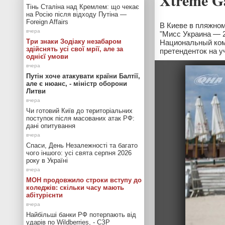
Xtreme G
Тінь Сталіна над Кремлем: що чекає
на Росію після відходу Путіна —
Foreign Affairs
В Киеве в пляжном
"Мисс Украина — 2
Три знаки Зодіаку незабаром
Национальный коми
здійснять усі свої мрії, але за
претенденток на у
однієї умови
Путін хоче атакувати країни Балтії,
але є нюанс, - міністр оборони
Литви
Чи готовий Київ до територіальних
поступок після масованих атак РФ:
дані опитування
Спаси, День Незалежності та багато
чого іншого: усі свята серпня 2026
року в Україні
МОН продовжило строки вступу до
коледжів: скільки часу мають
абітурієнти
Найбільші банки РФ потерпають від
ударів по Wildberries, - СЗР