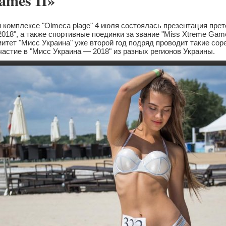
ames II»
 комплексе "Olmeca plage" 4 июля состоялась презентация прет
018", а также спортивные поединки за звание "Miss Xtreme Games
тет "Мисс Украина" уже второй год подряд проводит такие сор
частие в "Мисс Украина — 2018" из разных регионов Украины.