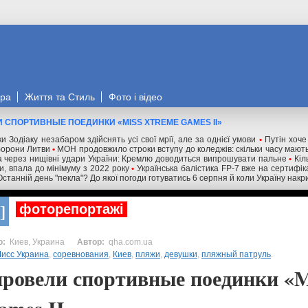
ора
Життя та Стиль
Фото і відео
И СПОРТИВНЫЕ ПОЕДИНКИ «MISS XTREME GAMES II»
и Зодіаку незабаром здійснять усі свої мрії, але за однієї умови
•
Путін хоче
оборони Литви
•
МОН продовжило строки вступу до коледжів: скільки часу мають
 через нищівні удари України: Кремлю доводиться випрошувати пальне
•
Кіл
ни, впала до мінімуму з 2022 року
•
Українська балістика FP-7 вже на сертифік
Останній день "пекла"? До якої погоди готуватись 6 серпня й коли Україну нак
фоторепортажі
Киев, Украина
qha.com.ua
исс Украина
,
соревнования
,
Киев
,
пляжи
,
девушки
,
пляжный патруль
.
провели спортивные поединки «M