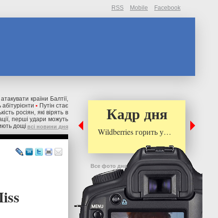
RSS
Mobile
Facebook
 атакувати країни Балтії,
 абітурієнти
•
Путін стає
Кадр дня
ькість росіян, які вірять в
ації, перші удари можуть
риють дощі
всі новини дня
Wildberries горить у…
Все фото дня
iss