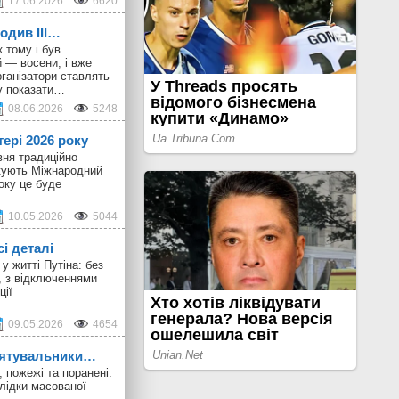
17.06.2026
6620
ходив III…
 тому і був
 — восени, і вже
ганізатори ставлять
у показати…
08.06.2026
5248
тері 2026 року
вня традиційно
ткують Міжнародний
оку це буде
10.05.2026
5044
сі деталі
у житті Путіна: без
, з відключеннями
ції
09.05.2026
4654
 рятувальники…
 пожежі та поранені:
лідки масованої