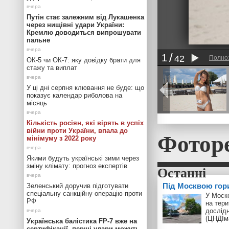
Путін стає залежним від Лукашенка
через нищівні удари України:
Кремлю доводиться випрошувати
пальне
1
42
Полно
ОК-5 чи ОК-7: яку довідку брати для
стажу та виплат
У ці дні серпня клювання не буде: що
показує календар риболова на
місяць
Кількість росіян, які вірять в успіх
Фотор
війни проти України, впала до
мінімуму з 2022 року
Якими будуть українські зими через
зміну клімату: прогноз експертів
Під Москвою гор
Зеленський доручив підготувати
спеціальну санкційну операцію проти
У Моск
РФ
на тери
дослід
(ЦНДІм
Українська балістика FP-7 вже на
сертифікації, перші удари можуть