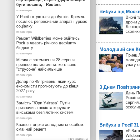
бути восени, - Reuters
Вибухи під Моск
У Росії готуються до бунтів: Кремль
Вночі т
посилює репресивний апарат і урізає
дрони д
соціалку
Ленінгр
сколих
Ремонт Wildberries може обійтись
Росії в чверть річного дефіциту
бюджету
Молодший син Кей
Принц Л
Місячне затемнення 28 серпня
молодш
принесе великі зміни: кого воно
увагу 
"струсоне" найсильніше
Долар по 49 гривень: який курс
економісти прогнозують до кінця
З Днем Повітрян
2027 року
День П
України
серпня.
Замість "Юри Унітаза" Путін
особли
призначив танкіста керувати
військами безпілотних систем
Квашені огірки холодним способом:
Вибухи в Росії 3
смачний рецепт
«Рібята
Wildber
Всі новини