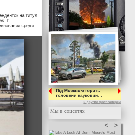
енденток на титул
 II".
евнования среди
Під Москвою горить
головний науковий…
и другие фотогалереи
Мы в соцсетях
<
>