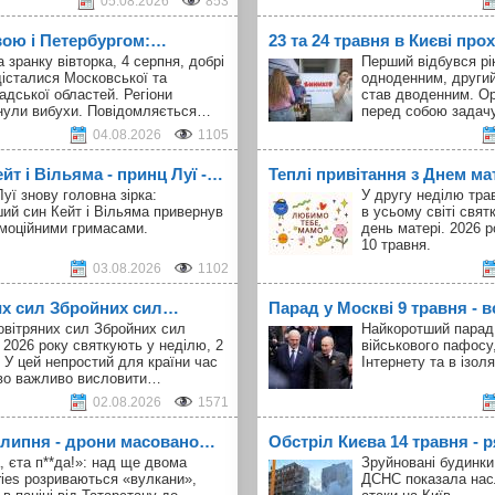
05.08.2026
853
вою і Петербургом:…
23 та 24 травня в Києві про
а зранку вівторка, 4 серпня, добрі
Перший відбувся рік
істалися Московської та
одноденним, другий
адської областей. Регіони
став дводенним. Ор
нули вибухи. Повідомляється…
перед собою задач
04.08.2026
1105
т і Вільяма - принц Луї -…
Теплі привітання з Днем ма
уї знову головна зірка:
У другу неділю тра
ий син Кейт і Вільяма привернув
в усьому світі свя
емоційними гримасами.
день матері. 2026 р
10 травня.
03.08.2026
1102
их сил Збройних сил…
Парад у Москві 9 травня - в
овітряних сил Збройних сил
Найкоротший парад 
 2026 року святкують у неділю, 2
військового пафосу
 У цей непростий для країни час
Інтернету та в ізоля
во важливо висловити…
02.08.2026
1571
1 липня - дрони масовано…
Обстріл Києва 14 травня -
, єта п**да!»: над ще двома
Зруйновані будинки,
ries розриваються «вулкани»,
ДСНС показала нас