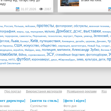
 в паніці від Татарстану до
атаки на Київ.
раду
31.07.2026
2067
протесты
,
,
,
,
,
фотопроект
,
обстрелы
,
,
ны
Россия
Польша
пейзажи
военная техника
Донбасс
выставки
тография
,
,
,
,
музыка
,
,
ДСНС
,
,
марш
суд
передовая
пожар
,
,
,
,
,
,
,
,
Зеленский
,
мия
терроризм
самолеты
Порошенко
технологии
портрет
Париж
уикенд
Київ
Львів
путешествия
т
Дятлов
,
,
,
,
,
,
,
,
,
Бахмут
Киевщина
дизайн
церковь
Динамо
США
искусство
общество
,
,
,
,
,
,
,
ая Украины
оккупация
архитектура
Новый Год
солдат
полиция
митинги
Александр Зубко
,
,
,
,
,
,
,
медицина
корабли
Майдан
мир
Велика 
У
томобили
ЗСУ
,
Війна
,
,
,
стихийные бедствия
,
фотоподборки
,
соревнования
футбол
п
,
,
,
коронавирус
,
,
,
зима
,
культура
,
дети
,
город
НАТО
джаз
#Євромайдан
ергей Смоленцев
Про портал
Використання матеріалів
Розміщення реклами
Rss
нет директора
життя та стиль
фото і відео
ва кава
Суспільство
Фото дня
егічні посиденьки
Події
Фоторепортажі