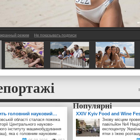
экранный режим
Не показывать подписи
епортажі
ить головний науковий…
ХXІV Kyiv Food and Wine Fe
овській області сталася пожежа
Знову місцем прове
торії Центрального науково-
павільйон №4 Наці
ного інституту машинобудування
експоцентру України
аш), яка є головним науковим…
ятки з їжею розта