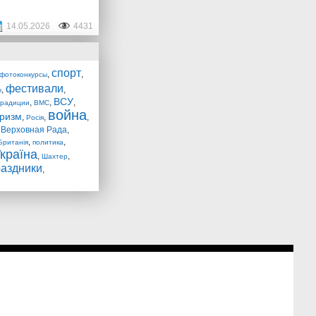
14.05.2026
4431
спорт
,
,
фотоконкурсы
фестивали
,
,
ы
ВСУ
,
,
,
традиции
ВМС
война
уризм
,
,
,
Росія
,
Верховная Рада
,
,
,
Британія
политика
країна
,
,
Шахтер
раздники
,