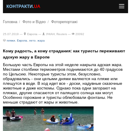
КОНТРАКТИ.
UA
Головна
Фото и Відео
Фоторепортажі
25.07.2019 —
Европа —
УНІАН, Reuters —
20092
пляжи
,
Европа
,
лето
,
жара
Кому радость, а кому страдания: как туристы переживают
адскую жару в Европе
Большую часть Европы на этой неделе накрыла адская жара.
Местами столбики термометров поднимаются до 40 градусов
по Цельсию. Некоторые туристы этом, безусловно,
обрадовались - они целыми днями валяются на пляже или
плещутся в воде. В ход идет все - доски, надувные сказочные
животные и даже костюмы. Однако пока одни загорают на
пляжах, другие спасаются от палящего солнца как могут.
Особенно горожане и туристы облюбовали фонтаны. Не
меньше страдают от жары и животные.