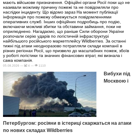
мають військове призначення. Офіційні органи Росії поки що не
називали можливу причину пожежі та не повідомляли про
наслідки інциденту. Що відомо зараз На момент публікації
інформація про пожежу обмежується повідомленнями
оперативних служб. Інших офіційних подробиць про подію,
включаючи можливі збитки та обставини займання, поки не
оприлюднено. Нагадаємо, що раніше Сили оборони України
розпочали серію ударів по логістичній інфраструктурі
найбільшого російського маркетплейсу Wildberries. За останні
тижні під атаки неодноразово потрапляли склади компанії в
різних регіонах Росії, що призвело до масштабних пожеж, збоїв
у роботі логістики та значних фінансових втрат, які визнала і
сама компанія.
05.08.2026 —
4 —
1110
Вибухи під
Москвою і
Петербургом: росіяни в істериці скаржаться на атаки
по нових складах Wildberries