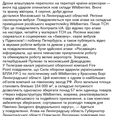
Дрони влаштували переполох на території країни-агресорки —
вночі під ударом опинилися нові склади Wildberries. Вночі
та зранку вівторка, 4 серпня, добрі дрони
дісталися Московської та Ленінградської областей. Регіони
сколихнули вибухи. Повідомляється про нові атаки на складські
приміщення російського маркетплейсу Wildberries. Пише ТСН.
Про це повідомляють Контракти.UA. Що відомо про атаки
на наслідки, читайте у матеріалі ТСН.ua. Росіяни масово
скаржаться в соцмережах на «бавовну», серію вибухів
у Підмосков’ї і поблизу Петербурга, а також публікують відео
зі звуками роботи вибухів та димом у районах, де,
за повідомленнями, були здійснені атаки. «Росавіація»
інформувала, що вночі тимчасово призупиняли роботу
та обмежували роботу великі аеропорти. Зокрема,
петербурзький Пулково та московський Доводєдово.
У Телеграм-каналі української оборонної компанії Fire
Point повідомили, що Сили оборони вдарили українськими
БПЛА FP-1 по логістичному хабі Wildberries у Красному Борі
Ленінградської області. Цей комплекс є одним із найбільших
об’єктів компанії на північному заході РФ. Його загальна площа
становить близько 154 000 м², а складські потужності
дозволяють одночасно зберігати понад 57 млн одиниць товарів.
«Через інфраструктуру Wildberries, зокрема, реалізовувалися
товари військового та подвійного призначення, а сам комплекс
забезпечує зберігання, сортування та розподіл товарів для
Північно-Західного федерального округу», — йдеться
у повідомленні. Атака на Ленінградську область Губернатор
Ленінградської області Олександр Дрозденко повідомив про