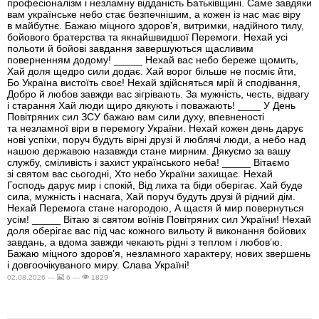
професіоналізм і незламну відданість Батьківщині. Саме завдяки
вам українське небо стає безпечнішим, а кожен із нас має віру
в майбутнє. Бажаю міцного здоров’я, витримки, надійного тилу,
бойового братерства та якнайшвидшої Перемоги. Нехай усі
польоти й бойові завдання завершуються щасливим
поверненням додому! _____ Нехай вас небо береже щомить,
Хай доля щедро сили додає. Хай ворог більше не посміє йти,
Бо Україна вистоїть своє! Нехай здійсняться мрії й сподівання,
Добро й любов завжди вас зігрівають. За мужність, честь, відвагу
і старання Хай люди щиро дякують і поважають! ____ У День
Повітряних сил ЗСУ бажаю вам сили духу, впевненості
та незламної віри в перемогу України. Нехай кожен день дарує
нові успіхи, поруч будуть вірні друзі й люблячі люди, а небо над
нашою державою назавжди стане мирним. Дякуємо за вашу
службу, сміливість і захист українського неба! _____ Вітаємо
зі святом вас сьогодні, Хто небо України захищає. Нехай
Господь дарує мир і спокій, Від лиха та біди оберігає. Хай буде
сила, мужність і наснага, Хай поруч будуть друзі й рідний дім.
Нехай Перемога стане нагородою, А щастя й мир повернуться
усім! _____ Вітаю зі святом воїнів Повітряних сил України! Нехай
доля оберігає вас під час кожного вильоту й виконання бойових
завдань, а вдома завжди чекають рідні з теплом і любов’ю.
Бажаю міцного здоров’я, незламного характеру, нових звершень
і довгоочікуваного миру. Слава Україні!
02.08.2026 —
6 —
1829