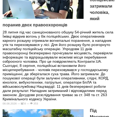
затримали
чоловіка,
який
поранив двох правоохоронців
28 липня під час санкціонованого обшуку 54-річний житель села
Їжівці відкрив вогонь у бік поліцейських. Двоє оперативників
карного розшуку отримали вогнепальні поранення, а нападник
утік та переховувався у лісі. Для його розшуку було розгорнуто
масштабну поліцейську операцію. Упродовж 11 днів
правоохоронці безперервно прочісували місцевість, перевіряли
інформацію та відпрацьовували можливі місця перебування
озброєного чоловіка. Про це повідомляють Контракти.UA.
Сьогодні, 8 серпня, поліцейські встановили його
місцеперебування - чоловік переховувався у господарському
приміщенні, де зберігалася суха трава. Його затримали. До
пошукової операції були залучені оперативники, слідчі, КОРД,
кінологи, вибухотехніки, патрульні, оператори БпЛА та
військовослужбовці Нацгвардії. 11 днів безперервної роботи
дали результат. Нападник затриманий і відповідатиме перед
законом. Досудове розслідування триває за ст. 348 та ст. 263
Кримінального кодексу України.
08.08.2026 —
8 —
353
Під
Москвою