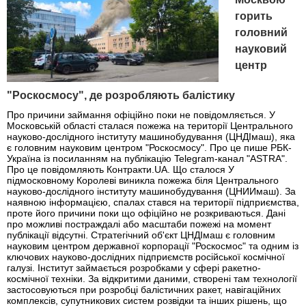
горить
головний
науковий
центр
"Роскосмосу", де розробляють балістику
Про причини займання офіційно поки не повідомляється. У
Московській області сталася пожежа на території Центрального
науково-дослідного інституту машинобудування (ЦНДІмаш), яка
є головним науковим центром "Роскосмосу". Про це пише РБК-
Україна із посиланням на публікацію Telegram-канал "ASTRA".
Про це повідомляють Контракти.UA. Що сталося У
підмосковному Королеві виникла пожежа біля Центрального
науково-дослідного інституту машинобудування (ЦНИИмаш). За
наявною інформацією, спалах стався на території підприємства,
проте його причини поки що офіційно не розкриваються. Дані
про можливі постраждалі або масштаби пожежі на момент
публікації відсутні. Стратегічний об'єкт ЦНДІмаш є головним
науковим центром державної корпорації "Роскосмос" та одним із
ключових науково-дослідних підприємств російської космічної
галузі. Інститут займається розробками у сфері ракетно-
космічної техніки. За відкритими даними, створені там технології
застосовуються при розробці балістичних ракет, навігаційних
комплексів, супутникових систем розвідки та інших рішень, що