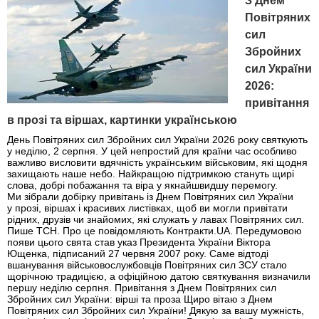
З Днем
Повітряних
сил
Збройних
сил України
2026:
привітання
в прозі та віршах, картинки українською
День Повітряних сил Збройних сил України 2026 року святкують
у неділю, 2 серпня. У цей непростий для країни час особливо
важливо висловити вдячність українським військовим, які щодня
захищають наше небо. Найкращою підтримкою стануть щирі
слова, добрі побажання та віра у якнайшвидшу перемогу.
Ми зібрали добірку привітань із Днем Повітряних сил України
у прозі, віршах і красивих листівках, щоб ви могли привітати
рідних, друзів чи знайомих, які служать у лавах Повітряних сил.
Пише ТСН. Про це повідомляють Контракти.UA. Передумовою
появи цього свята став указ Президента України Віктора
Ющенка, підписаний 27 червня 2007 року. Саме відтоді
вшанування військовослужбовців Повітряних сил ЗСУ стало
щорічною традицією, а офіційною датою святкування визначили
першу неділю серпня. Привітання з Днем Повітряних сил
Збройних сил України: вірші та проза Щиро вітаю з Днем
Повітряних сил Збройних сил України! Дякую за вашу мужність,