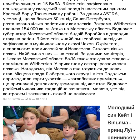
начебто знищення 15 БпЛА. З його слів, зафіксовано
пошкодження у складській зоні поряд із населеним пунктом
Красний Бор у Тосненському районі. За даними ASTRA,
у селищі, що за близько 50 км від Санкт-Петербурга,
розташовано кілька логістичних комплексів. Зокрема, Wildberries
площею 154 000 кв. м. Атака на Московську область Водночас
губернатор Московської області Андрій Воробйов підтвердив
атаку на регіон. З його слів, «найбільш серйозні наслідки»
зафіксовано в муніципальному окрузі Чехов. Окрім того,
є «прильоти» промисловій зоні Новоселок. Сталося кілька
пожеж. Найбільша з них — на складі. За даними моніторів,
в Чехово Московської області БаЛА також атакували складські
приміщення Wildberries. У приватному секторі розпочалася
пожежа. Нагадаємо, під Москвою вже готуються до нових
атак. Місцева влада Люберецького округу і міста Подольськ
оприлюднили карти укриттів — «заглиблених приміщень»,
що призначені для захисту громадян під час атак. Водночас
російські чиновники традиційно заявляють, мовляв, усе під
контролем і закликають людей не панікувати.
04.08.2026 —
6 —
1361
Молодший
син Кейт і
Вільяма -
принц Луї -
опинився у