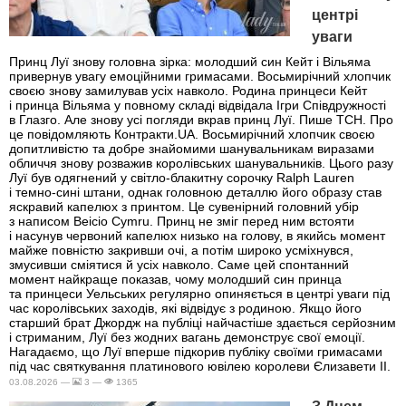
центрі
уваги
Принц Луї знову головна зірка: молодший син Кейт і Вільяма
привернув увагу емоційними гримасами. Восьмирічний хлопчик
своєю знову замилував усіх навколо. Родина принцеси Кейт
і принца Вільяма у повному складі відвідала Ігри Співдружності
в Глазго. Але знову усі погляди вкрав принц Луї. Пише ТСН. Про
це повідомляють Контракти.UA. Восьмирічний хлопчик своєю
допитливістю та добре знайомими шанувальникам виразами
обличчя знову розважив королівських шанувальників. Цього разу
Луї був одягнений у світло-блакитну сорочку Ralph Lauren
і темно-сині штани, однак головною деталлю його образу став
яскравий капелюх з принтом. Це сувенірний головний убір
з написом Beicio Cymru. Принц не зміг перед ним встояти
і насунув червоний капелюх низько на голову, в якийсь момент
майже повністю закривши очі, а потім широко усміхнувся,
змусивши сміятися й усіх навколо. Саме цей спонтанний
момент найкраще показав, чому молодший син принца
та принцеси Уельських регулярно опиняється в центрі уваги під
час королівських заходів, які відвідує з родиною. Якщо його
старший брат Джордж на публіці найчастіше здається серйозним
і стриманим, Луї без жодних вагань демонструє свої емоції.
Нагадаємо, що Луї вперше підкорив публіку своїми гримасами
під час святкування платинового ювілею королеви Єлизавети II.
03.08.2026 —
3 —
1365