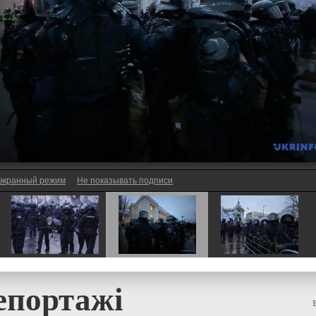
экранный режим
Не показывать подписи
епортажі