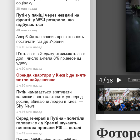
соціалку
Путін у паніці через невдачі на
фронті: у WSJ розкрили, що
відбувається
Азербайджан заявив про готовність
постачати газ до України
П’ять знаків Зодіаку отримають знак
долі: число ангела 8/6 принесе їм
удачу
Оренда квартири у Києві: де зняти
4
житло найдешевше
18
Полно
Путін намагається врятувати
залишки свого «авторитету» серед
росіян, вбиваючи людей в Києві —
Sky News
Серед генералів Путіна «полетіли
голови»: як у Кремлі шукають
Фотор
винних за провали РФ — деталі
Ремонт Wildberries може обійтись