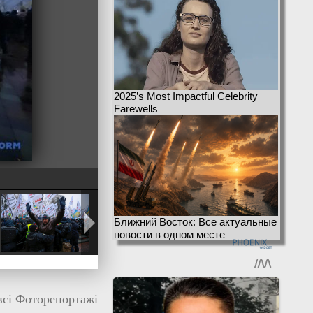
2025’s Most Impactful Celebrity
Farewells
Ближний Восток: Все актуальные
новости в одном месте
всі Фоторепортажі