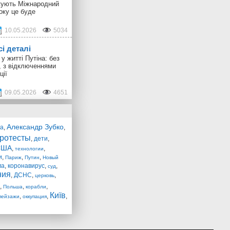
ткують Міжнародний
оку це буде
10.05.2026
5034
сі деталі
у житті Путіна: без
, з відключеннями
ції
09.05.2026
4651
Александр Зубко
ра
,
,
ротесты
,
дети
,
США
,
,
технологии
и
,
,
,
Париж
Путин
Новый
ма
,
коронавирус
,
,
суд
ния
,
ДСНС
,
,
церковь
,
,
,
Польша
корабли
Київ
,
,
,
пейзажи
оккупация