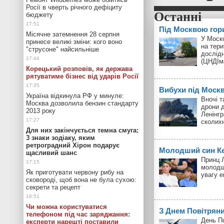
Росії в чверть річного дефіциту
бюджету
Під Москвою гор
Місячне затемнення 28 серпня
У Моск
принесе великі зміни: кого воно
на тери
"струсоне" найсильніше
дослід
(ЦНДІм
Корецький розповів, як держава
рятуватиме бізнес від ударів Росії
Вибухи під Моск
Україна відкинула РФ у минуле:
Вночі т
Москва дозволила бензин стандарту
дрони д
2013 року
Ленінгр
сколих
Для них закінчується темна смуга:
3 знаки зодіаку, яким
ретроградний Хірон подарує
Молодший син Кей
щасливий шанс
Принц Л
молодш
Як приготувати червону рибу на
увагу 
сковороді, щоб вона не була сухою:
секрети та рецепт
Чи можна користуватися
З Днем Повітрян
телефоном під час заряджання:
День П
експерти нарешті поставили