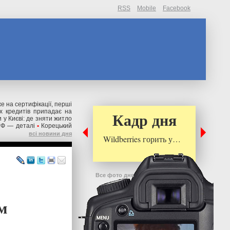
RSS
Mobile
Facebook
же на сертифікації, перші
их кредитів припадає на
Кадр дня
 у Києві: де зняти житло
РФ — деталі
•
Корецький
всі новини дня
Wildberries горить у…
Все фото дня
м