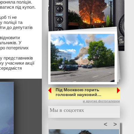
роняла поліція.
ватися під купол.
об ті не
 поліції та
йти до депутатів
 відновити
льників. У
про потерпілих
ту представників
ку учасники акції
середмістя
Під Москвою горить
головний науковий…
и другие фотогалереи
Мы в соцсетях
<
>