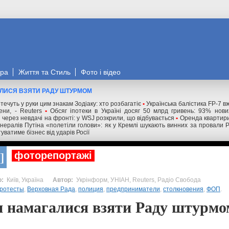
ора
Життя та Стиль
Фото і відео
ЛИСЯ ВЗЯТИ РАДУ ШТУРМОМ
течуть у руки цим знакам Зодіаку: хто розбагатіє
•
Українська балістика FP-7 в
ни, - Reuters
•
Обсяг іпотеки в Україні досяг 50 млрд гривень: 93% нов
і через невдачі на фронті: у WSJ розкрили, що відбувається
•
Оренда квартири
нералів Путіна «полетіли голови»: як у Кремлі шукають винних за провали 
уватиме бізнес від ударів Росії
фоторепортажі
Київ, Україна
Укрінформ, УНІАН, Reuters, Радіо Свобода
ротесты
,
Верховная Рада
,
полиция
,
предприниматели
,
столкновения
,
ФОП
.
намагалися взяти Раду штурмо