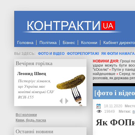
Головна
Політика
Бізнес
Колонки
Кабінет директ
ФОТО И ВІДЕО
ФОТОРЕПОРТАЖІ
ЯК ФОПИ НАМАГА
НОВИНИ ДНЯ:
Гроші по
Вечірня горілка
удари можуть бути восе
"єОселю"
•
Путін у паніц
Леонид Швец
найдешевше
•
Серед ге
розповів, як держава рят
Пісторіус зізнався,
що Україна має
фото і відео
новітні німецькі САУ
RCH-155
18.11.2020
19849
Метки:
п
Всі колонки
Як ФОПи 
Квви, будь ласка
Останні новини