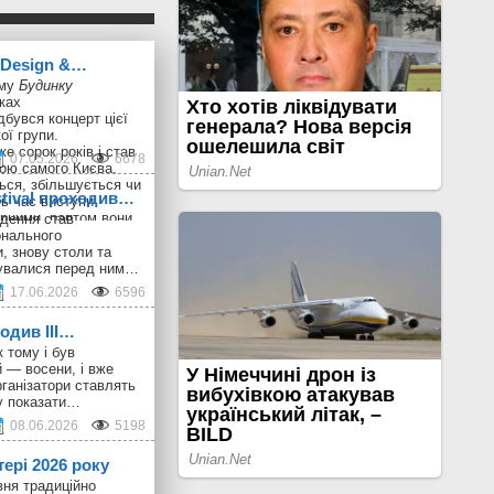
n Design &…
ому
Будинку
ках
дбувся концерт цієї
ої групи.
е сорок років і став
07.05.2026
6678
ою самого Києва.
ься, збільшується чи
stival проходив…
ь час виступи
рними, раптом вони
дення став
 і пізніше виникають
онального
онцерти великим
, знову столи та
збирають своєрідний
шувалися перед ним…
, в якому майже всі
17.06.2026
6596
krainian Design &
є випадковою, тому
ходив III…
 колектив активно
никами: колись це
 тому і був
ані з концертами,
 — восени, і вже
-музичні
ганізатори ставлять
у показати…
08.06.2026
5198
тері 2026 року
вня традиційно