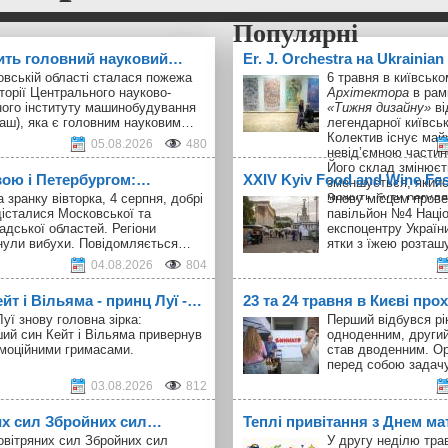
ить головний науковий…
Er. J. Orchestra на Ukrainia
овській області сталася пожежа
6 травня в київськ
торії Центрального науково-
Архітектора
в рам
ного інституту машинобудування
«Тижня дизайну»
ві
аш), яка є головним науковим…
легендарної київськ
Колектив існує майж
05.08.2026
480
невід’ємною частин
Його склад змінюєт
вою і Петербургом:…
ХXІV Kyiv Food and Wine Fe
зменшується, якийс
можуть бути регуля
а зранку вівторка, 4 серпня, добрі
Знову місцем прове
майже припиняються
істалися Московської та
павільйон №4 Наці
на новому місці. К
адської областей. Регіони
експоцентру України
складом нечасті і 
нули вибухи. Повідомляється…
ятки з їжею розта
клуб шанувальників
04.08.2026
804
знайомі. Участь в
U
Innovation Week
не 
т і Вільяма - принц Луї -…
23 та 24 травня в Києві про
що від перших днів
співпрацює з худож
уї знову головна зірка:
Перший відбувся рік
виставки, що поєдн
ий син Кейт і Вільяма привернув
одноденним, другий
колись — художньо
емоційними гримасами.
став дводенним. Ор
перформенси.
перед собою задач
03.08.2026
812
их сил Збройних сил…
Теплі привітання з Днем ма
овітряних сил Збройних сил
У другу неділю тра