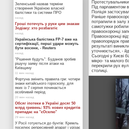
Протестувальники 
Зеленський назвав терміни
Під парламентом в
створення Україною власної
Поліція застосувал
балістики та системи ПРО
Раніше правоохоро
потрапили в залу 
Гроші потечуть у руки цим знакам
самотужки робили 
Зодіаку: хто розбагатіє
правоохоронці запо
Правоохоронці відт
Українська балістика FP-7 вже на
правопорядок право
сертифікації, перші удари можуть
результаті виникл
бути восени, - Reuters
уточнюється», - йд
Сьогодні у Києві б
"Рішення будуть": Буданов зробив
мікро- та малого бі
рішучу заяву після атаки на
перекрили рух вул
Київщину
столиці.
Фортуна змінить правила гри: чотири
знаки китайського гороскопу, для
яких із 7 серпня починається
особливий період
Обсяг іпотеки в Україні досяг 50
млрд гривень: 93% нових кредитів
припадає на "єОселю"
У Росії готуються до бунтів: Кремль
посилює репресивний апарат і урізає