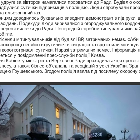
удруге за вівторок намагалися прорватися до Ради. Будівлю охо
ідбулися сутички підприємців з поліцією. Люди спробували прор
а сльозогінний газ.
нцям доводилось буквально виводити демонстрантів під руки, щ
засідань. Подекуди люди виривалися з огороджувального кордону
чергові вилазки до Ради. Попередній спробі мітингувальників за
бігли.
існили мітингувальників від будівлі ВР, затриманих немає. «Аби
охоронці негайно втрутилися в ситуацію та відтіснили мітингува
и короткотривалі сутички. Наразі затриманих немає. Інформація 
еться у повідомленні прес-служби поліції Києва.
іля Кабінету міністрів та Верховної Ради проходила акція протес
знесу, а також бізнес-об'єднань та асоціацій з усієї України. Зран
ицею Грушевського. Згодом поліція взяла під посилену охорону 