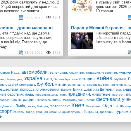
 2026 року святкують у неділю, 2
в усьому світі свя
 У цей непростий для країни час
день матері. 2026 р
во важливо висловити…
10 травня.
02.08.2026
1261
1 липня - дрони масовано…
Парад у Москві 9 травня - в
, єта п**да!»: над ще двома
Найкоротший парад 
ries розриваються «вулкани»,
військового пафосу
 в паніці від Татарстану до
Інтернету та в ізоля
раду
31.07.2026
1758
автомобили
овная Рада
,
,
Зеленский
,
карантин
,
,
,
культу
пандемия
терроризм
война
Україна
п
история
,
,
,
,
,
,
,
музыка
,
ина
Нацгвардия
НАТО
Велика Британія
футбол
митинги
,
,
,
,
,
,
,
ания
Сергей Смоленцев
женщины
самолеты
военная техника
тешествия
,
природа
,
столкновения
,
,
Війна
,
Дмитрий Дятлов
,
,
акци
Бахмут
Росія
праздники
животные
ные бедствия
,
мода
,
,
,
,
,
,
,
зи
передовая
джаз
мир
портрет
фестивали
уче
фотография
,
,
,
юмор
,
,
,
,
солдат
живопись
#Євромайдан
Россия
Киев
Одесса
Львів
,
,
,
,
,
фотопроект
,
,
,
,
ы
Динамо
пляжи
Майдан
Киевщина
Шахтер
спорт
туризм
,
,
,
,
,
обстрелы
,
,
,
пожары
город
сборная Украины
архитектура
традиции
ки