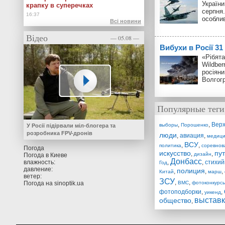
України
крапку в суперечках
серпня.
особли
Всі новини
Відео
— 05.08 —
Вибухи в Росії 3
«Рібята
Wildber
росіяни
Волгог
Популярные теги
,
,
Верх
выборы
Порошенко
У Росії підірвали міл-блогера та
розробника FPV-дронів
люди
,
авиация
,
медиц
ВСУ
,
,
политика
соревнов
Погода
искусство
пу
,
,
дизайн
Погода в
Киеве
Донбасс
влажность:
,
,
стихий
Год
давление:
полиция
,
,
,
Китай
марш
ветер:
ЗСУ
,
,
Погода на
sinoptik.ua
ВМС
фотоконкурс
фотоподборки
,
,
уикенд
выстав
общество
,