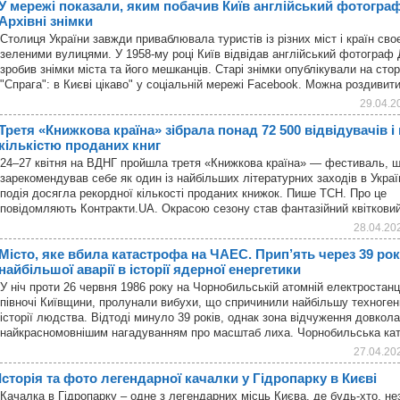
У мережі показали, яким побачив Київ англійський фотограф 
Архівні знімки
Столиця України завжди приваблювала туристів із різних міст і країн св
зеленими вулицями. У 1958-му році Київ відвідав англійський фотограф
зробив знімки міста та його мешканців. Старі знімки опублікували на стор
"Спрага": в Києві цікаво" у соціальній мережі Facebook. Можна роздиви
29.04.2
Третя «Книжкова країна» зібрала понад 72 500 відвідувачів і
кількістю проданих книг
24–27 квітня на ВДНГ пройшла третя «Книжкова країна» — фестиваль, 
зарекомендував себе як один із найбільших літературних заходів в Украї
подія досягла рекордної кількості проданих книжок. Пише ТСН. Про це
повідомляють Контракти.UA. Окрасою сезону став фантазійний квіткови
28.04.20
Місто, яке вбила катастрофа на ЧАЕС. Прип’ять через 39 рок
найбільшої аварії в історії ядерної енергетики
У ніч проти 26 червня 1986 року на Чорнобильській атомній електростанц
півночі Київщини, пролунали вибухи, що спричинили найбільшу техноге
історії людства. Відтоді минуло 39 років, однак зона відчуження довко
найкрасномовнішим нагадуванням про масштаб лиха. Чорнобильська к
27.04.20
Історія та фото легендарної качалки у Гідропарку в Києві
Качалка в Гідропарку – одне з легендарних місць Києва, де будь-хто, не