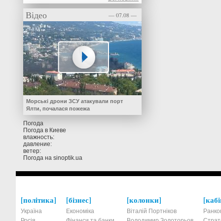
Відео
— 07.08 —
Морські дрони ЗСУ атакували порт
Ялти, почалася пожежа
Погода
Погода в
Киеве
влажность:
давление:
ветер:
Погода на
sinoptik.ua
політика
бізнес
колонки
кабі
Україна
Економіка
Віталій Портніков
Ранко
Росія
Фінанси та банки
Володимир Золоторьов
Страт