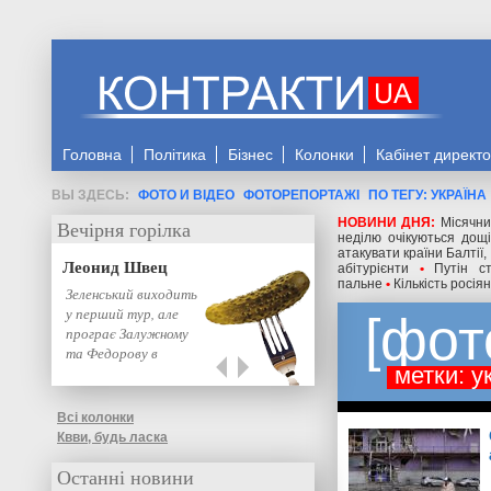
Головна
Політика
Бізнес
Колонки
Кабінет директ
ФОТО И ВІДЕО
ФОТОРЕПОРТАЖІ
ПО ТЕГУ: УКРАЇНА
НОВИНИ ДНЯ:
Місячни
Вечірня горілка
неділю очікуються дощі
атакувати країни Балтії,
Леонид Швец
абітурієнти
•
Путін с
пальне
•
Кількість росіян
Зеленський виходить
у перший тур, але
фот
програє Залужному
та Федорову в
метки: у
другому: нове…
Всі колонки
Квви, будь ласка
Останні новини