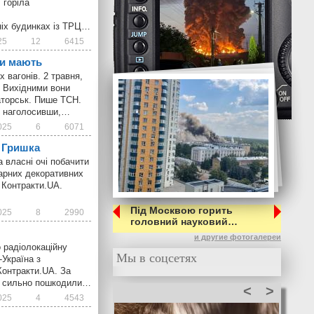
 горіла
ніх будинках із ТРЦ…
25
12
6415
ни мають
 вагонів. 2 травня,
. Вихідними вони
аторськ. Пише ТСН.
», наголосивши,…
025
6
6071
. Гришка
 власні очі побачити
егарних декоративних
ь Контракти.UA.
Під Москвою горить
025
8
2990
головний науковий…
и другие фотогалереи
 радіолокаційну
Мы в соцсетях
-Україна з
Контракти.UA. За
они сильно пошкодили…
<
>
025
4
4543