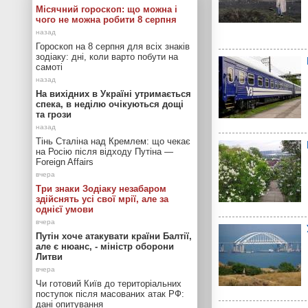
Місячний гороскоп: що можна і
чого не можна робити 8 серпня
Гороскоп на 8 серпня для всіх знаків
зодіаку: дні, коли варто побути на
самоті
На вихідних в Україні утримається
спека, в неділю очікуються дощі
та грози
Тінь Сталіна над Кремлем: що чекає
на Росію після відходу Путіна —
Foreign Affairs
Три знаки Зодіаку незабаром
здійснять усі свої мрії, але за
однієї умови
Путін хоче атакувати країни Балтії,
але є нюанс, - міністр оборони
Литви
Чи готовий Київ до територіальних
поступок після масованих атак РФ:
дані опитування