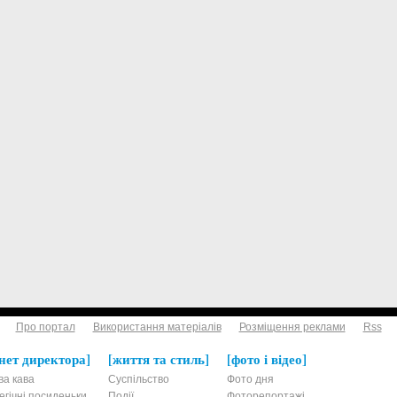
Про портал
Використання матеріалів
Розміщення реклами
Rss
нет директора
життя та стиль
фото і відео
ва кава
Суспільство
Фото дня
егічні посиденьки
Події
Фоторепортажі