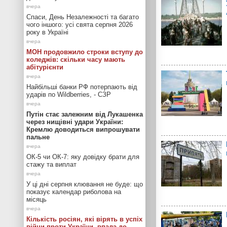
Спаси, День Незалежності та багато
чого іншого: усі свята серпня 2026
року в Україні
МОН продовжило строки вступу до
коледжів: скільки часу мають
абітурієнти
Найбільші банки РФ потерпають від
ударів по Wildberries, - СЗР
Путін стає залежним від Лукашенка
через нищівні удари України:
Кремлю доводиться випрошувати
пальне
ОК-5 чи ОК-7: яку довідку брати для
стажу та виплат
У ці дні серпня клювання не буде: що
показує календар риболова на
місяць
Кількість росіян, які вірять в успіх
війни проти України, впала до