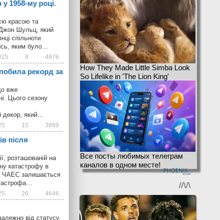
у 1958-му році.
оєю красою та
 Джон Шульц, який
інці спільноти
тись, яким було…
025
8
4976
How They Made Little Simba Look
 побила рекорд за
So Lifelike in 'The Lion King'
що вже
ні. Цього сезону
й декор, який…
25
15
3869
ів після
Все посты любимых телеграм
ії, розташованій на
каналов в одном месте!
нну катастрофу в
ла ЧАЕС залишається
атастрофа…
25
26
4646
залежно від статусу,