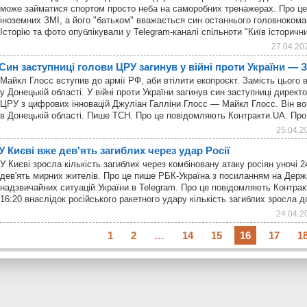
може займатися спортом просто неба на саморобних тренажерах. Про це
іноземних ЗМІ, а його "батьком" вважається син останнього головноком
Історію та фото опублікували у Telegram-каналі спільноти "Київ історичн
27.04.20
Син заступниці голови ЦРУ загинув у війні проти України — 
Майкл Глосс вступив до армії РФ, аби втілити екопроєкт. Замість цього в
у Донецькій області. У війні проти України загинув син заступниці дирек
ЦРУ з цифрових інновацій Джуліан Галліни Глосс — Майкл Глосс. Він вою
в Донецькій області. Пише ТСН. Про це повідомляють Контракти.UA. Пр
25.04.2
У Києві вже дев'ять загиблих через удар Росії
У Києві зросла кількість загиблих через комбіновану атаку росіян уночі 2
дев'ять мирних жителів. Про це пише РБК-Україна з посиланням на Дер
надзвичайних ситуацій України в Telegram. Про це повідомляють Контрак
16:20 внаслідок російського ракетного удару кількість загиблих зросла до
24.04.2
1
2
…
14
15
16
17
1