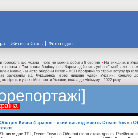
ора
Життя та Стиль
Фото і відео
й гороскоп: що можна і чого не можна робити 8 серпня
•
На вихідних в Укра
 та грози
•
Три знаки Зодіаку незабаром здійснять усі свої мрії, але за о
 але є нюанс, - міністр оборони Литви
•
МОН продовжило строки вступу до колед
тає залежним від Лукашенка через нищівні удари України: Кремлю д
, які вірять в успіх війни проти України, впала до мінімуму з 2022 року
орепортажі
країна
Обстріл Києва 4 травня - який вигляд мають Dream Town і 
атаки
Як виглядає ТРЦ Dream Town на Оболоні після атаки дронів. Російська 