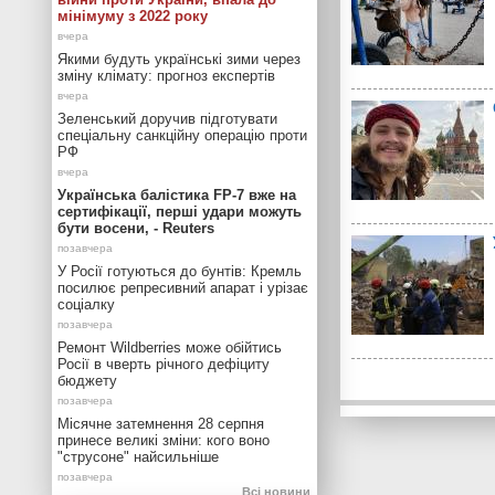
мінімуму з 2022 року
Якими будуть українські зими через
зміну клімату: прогноз експертів
Зеленський доручив підготувати
спеціальну санкційну операцію проти
РФ
Українська балістика FP-7 вже на
сертифікації, перші удари можуть
бути восени, - Reuters
У Росії готуються до бунтів: Кремль
посилює репресивний апарат і урізає
соціалку
Ремонт Wildberries може обійтись
Росії в чверть річного дефіциту
бюджету
Місячне затемнення 28 серпня
принесе великі зміни: кого воно
"струсоне" найсильніше
Всі новини