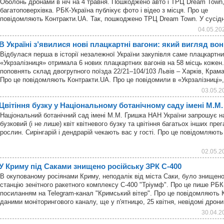
Оболонь дронами в ніч на 4 травня. Пошкоджено авто і ТРЦ Dream Town,
багатоповерхівка. РБК-Україна публікує фото і відео з місця. Про це
повідомляють Контракти.UA. Так, пошкоджено ТРЦ Dream Town. У сусід
04.05.20
В Україні з’явилися нові плацкартні вагони: який вигляд во
Відбулася перша в історії незалежної України закупівля саме плацкартних
«Укрзалізниця» отримала 6 нових плацкартних вагонів на 58 місць кожен
поповнять склад двогрупного поїзда 22/21–104/103 Львів – Харків, Крам
Про це повідомляють Контракти.UA. Про це повідомили в «Укрзалізниці
03.05.2
Цвітіння бузку у Національному ботанічному саду імені М.М
Національний ботанічний сад імені М.М. Гришка НАН України запрошує на
бузковий (і не лише) квіт квітневого бузку та цвітіння багатьох інших пр
рослин. Сирінгарій і дендрарій чекають вас у гості. Про це повідомляют
02.05.2
У Криму під Саками знищено російську ЗРК С-400
В окупованому росіянами Криму, неподалік від міста Саки, було знищено
станцію зенітного ракетного комплексу С-400 "Тріумф". Про це пише РБК
посиланням на Telegram-канал "Кримський вітер". Про це повідомляють 
даними моніторингового каналу, ще у п'ятницю, 25 квітня, невідомі др
30.04.2