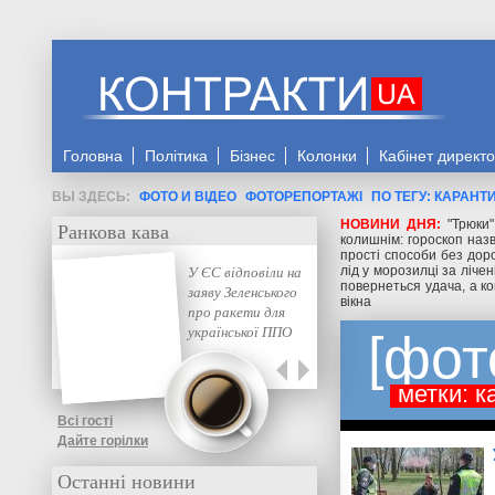
Головна
Політика
Бізнес
Колонки
Кабінет директ
ФОТО И ВІДЕО
ФОТОРЕПОРТАЖІ
ПО ТЕГУ: КАРАНТ
НОВИНИ ДНЯ:
"Трюки
Ранкова кава
колишнім: гороскоп назв
прості способи без доро
У ЄС відповіли на
лід у морозилці за ліче
повернеться удача, а ко
заяву Зеленського
вікна
про ракети для
української ППО
фот
метки: к
Всі гості
Дайте горілки
Останні новини