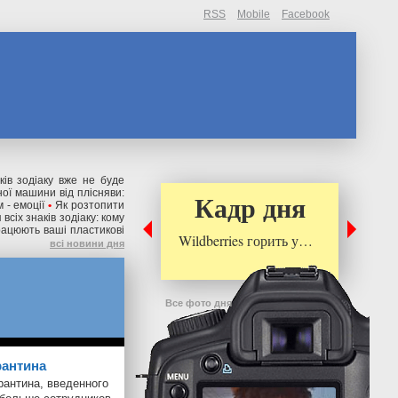
RSS
Mobile
Facebook
ків зодіаку вже не буде
ної машини від плісняви:
Кадр дня
 - емоції
•
Як розтопити
всіх знаків зодіаку: кому
рацюють ваші пластикові
Wildberries горить у…
всі новини дня
Все фото дня
рантина
рантина, введенного