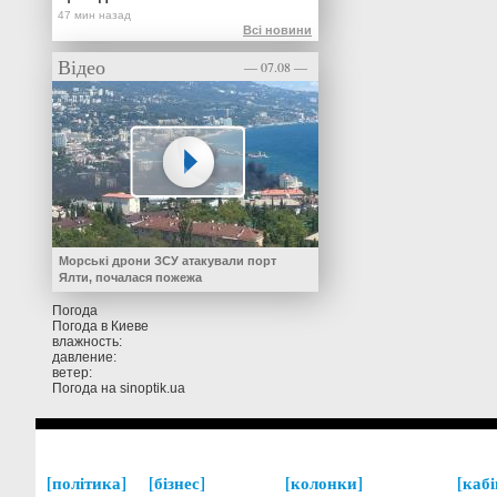
Всі новини
Відео
— 07.08 —
Морські дрони ЗСУ атакували порт
Ялти, почалася пожежа
Погода
Погода в
Киеве
влажность:
давление:
ветер:
Погода на
sinoptik.ua
політика
бізнес
колонки
кабі