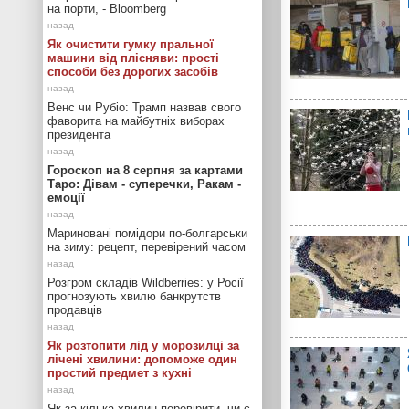
на порти, - Bloomberg
Як очистити гумку пральної
машини від плісняви: прості
способи без дорогих засобів
Венс чи Рубіо: Трамп назвав свого
фаворита на майбутніх виборах
президента
Гороскоп на 8 серпня за картами
Таро: Дівам - суперечки, Ракам -
емоції
Мариновані помідори по-болгарськи
на зиму: рецепт, перевірений часом
Розгром складів Wildberries: у Росії
прогнозують хвилю банкрутств
продавців
Як розтопити лід у морозилці за
лічені хвилини: допоможе один
простий предмет з кухні
Як за кілька хвилин перевірити, чи є