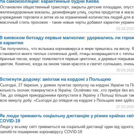
На самоизоляции: карантинные будни Киева
Остановлен общественный транспорт, закрыты детские площадки, опуст
железнодорожные вокзалы, дезинфекции улиц, скупка продуктов в магаз
учреждения торговли и аптек из-за ограничений количества людей для 
масочный стиль прохожих - такие новые черты добавил карантин украи
02.04.202
В киевском ботсаду первые магнолии: удержались ли горож
в карантин
Так получилось, что вспышка коронавируса в мире пришлась на весну. К
становится много теплых солнечных дней, птицы возвращаются с теплы
брачные песни, вокруг появляются первые цветочки, а деревья покрыва
цветом. Конечно, когда за окном такая красота и светит солнышко, оче
30.03.202
Встигнути додому: ажіотаж на кордоні з Польщею
Сьогодні, 27 березня, у деяких пунктах пропуску на кордоні України та 
кількість охочих повернутися в Україну. Особливо тих, хто прибув без вл
Так, до опівдня прикордонники пропустили в Україну з Польщі більше так
всю минулу добу. «Сьогодні до опівдня на кордоні з Польщею вже здій
27.03.202
Як люди тримають соціальну дистанцію у різних країнах сві
СOVID-19
Люди у всьому світі тримаються на соціальній дистанції один від одног
запобігти поширенню коронавірусу СOVID-19