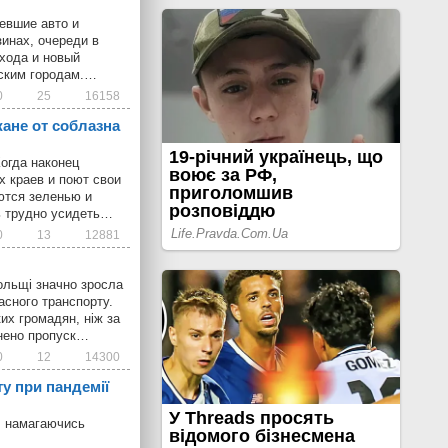
евшие авто и
инах, очереди в
входа и новый
нским городам.…
0
25
16158
ане от соблазна
огда наконец
х краев и поют свои
ются зеленью и
нь трудно усидеть…
0
13
12881
Польщі значно зросла
асного транспорту.
их громадян, ніж за
снено пропуск…
0
12
14300
ту при пандемії
о, намагаючись