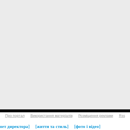
Про портал
Використання матеріалів
Розміщення реклами
Rss
нет директора
життя та стиль
фото і відео