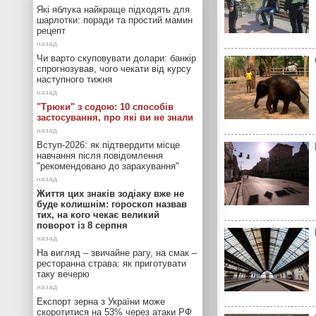
Які яблука найкраще підходять для
шарлотки: поради та простий мамин
рецепт
Чи варто скуповувати долари: банкір
спрогнозував, чого чекати від курсу
наступного тижня
"Трюки" з содою: 10 способів
застосування, про які ви не знали
Вступ-2026: як підтвердити місце
навчання після повідомлення
"рекомендовано до зарахування"
Життя цих знаків зодіаку вже не
буде колишнім: гороскоп назвав
тих, на кого чекає великий
поворот із 8 серпня
На вигляд – звичайне рагу, на смак –
ресторанна страва: як приготувати
таку вечерю
Експорт зерна з України може
скоротитися на 53% через атаки РФ