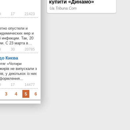
0
17
21423
етно опустели и
идемических мер и
 инфекции. Так, 20
ии. С 23 марта в…
0
30
20785
до Києва
отяг «Чотири
ажирів не випускали з
в, у декількох із них
 оформлення…
0
17
14477
3
4
5
6