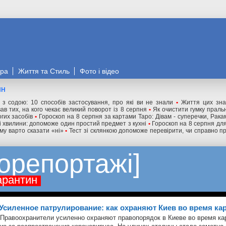
ора
Життя та Стиль
Фото і відео
ИН
" з содою: 10 способів застосування, про які ви не знали
•
Життя цих зна
ав тих, на кого чекає великий поворот із 8 серпня
•
Як очистити гумку праль
гих засобів
•
Гороскоп на 8 серпня за картами Таро: Дівам - суперечки, Ракам
ні хвилини: допоможе один простий предмет з кухні
•
Гороскоп на 8 серпня для 
му варто сказати «ні»
•
Тест зі склянкою допоможе перевірити, чи справно п
орепортажі
арантин
Усиленное патрулирование: как охраняют Киев во время ка
Правоохранители усиленно охраняют правопорядок в Киеве во время ка