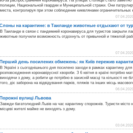
из-за распространения коронавируса. На улицах столицы стало заметно
полиции, Национальной гвардии и Муниципальной стражи. Они патрули
места, контролируя при этом соблюдение киевлянами ограничительных
07.04.202
Слоны на карантине: в Таиланде животные отдыхают от ту
В Таиланде в связи с пандемией коронавируса для туристов закрыли лаг
животные получили возможность отдохнуть от привычной и тяжелой раб
07.04.202
Перший день посилених обмежень: як Київ пережив карант
В Україні з сьогоднішнього дня посилено заходи в рамках карантину дл
розповсюдження коронавірусної хвороби. З 6 квітня в країні потрібно ма
виходячи з дому, а робити це потрібно в захисній масці та кількості не б
того, діє заборона на відвідування парків, пляжів та інших місць масов
06.04.202
Порожні вулиці Львова
Завжди багатолюдний Львів на час карантину спорожнів. Туристи місто н
місцеві жителі майже не виходять з дому.
03.04.202