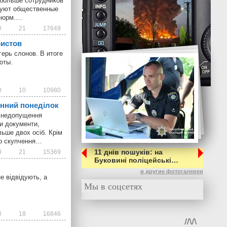
 больше сотрудников
руют общественные
 норм.…
0
21
17649
ристов
ерь слонов. В итоге
оты.
0
10
10980
инний понеділок
я недопущення
ти документи,
ільше двох осіб. Крім
ого скупчення…
11 днів пошуків: на
0
21
15369
Буковині поліцейські…
и другие фотогалереи
е відвідують, а
Мы в соцсетях
0
18
16846