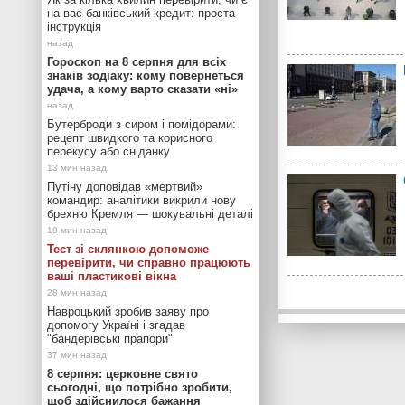
на вас банківський кредит: проста
інструкція
Гороскоп на 8 серпня для всіх
знаків зодіаку: кому повернеться
удача, а кому варто сказати «ні»
Бутерброди з сиром і помідорами:
рецепт швидкого та корисного
перекусу або сніданку
Путіну доповідав «мертвий»
командир: аналітики викрили нову
брехню Кремля — шокувальні деталі
Тест зі склянкою допоможе
перевірити, чи справно працюють
ваші пластикові вікна
Навроцький зробив заяву про
допомогу Україні і згадав
"бандерівські прапори"
8 серпня: церковне свято
сьогодні, що потрібно зробити,
щоб здійснилося бажання