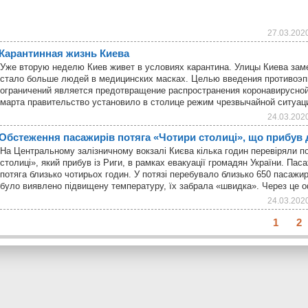
27.03.202
Карантинная жизнь Киева
Уже вторую неделю Киев живет в условиях карантина. Улицы Киева зам
стало больше людей в медицинских масках. Целью введения противоэп
ограничений является предотвращение распространения коронавирусной
марта правительство установило в столице режим чрезвычайной ситуац
24.03.202
Обстеження пасажирів потяга «Чотири столиці», що прибув 
На Центральному залізничному вокзалі Києва кілька годин перевіряли п
столиці», який прибув із Риги, в рамках евакуації громадян України. Пас
потяга близько чотирьох годин. У потязі перебувало близько 650 пасажирі
було виявлено підвищену температуру, їх забрала «швидка». Через це
24.03.202
1
2