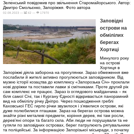
02.08.2023 —
42 —
17970
Заповідні
острови на
обмілілих
берегах
Хортиці
Минулого року
на острові
Хортиця в
Запоріжжі діяла заборона на прогулянки. Зараз обмеження вже
послабили й жителі активно прогулюються заповідником. Від
музею історії козацтва до комплексу «Запорозька Січ» проклали
нові доріжки та поставили лавки зі смітниками. Проте другий рік
сам комплекс не працює. Зараз із оглядового майданчика – як
біля самої Січі, так і Кургану Єдності відкривається панорамний
вид на обмілілу річку Дніпро. Через пошкодження греблі
Каховської ГЕС гирло річки звузилося і з’явилися острови, які
дуже полюбилися пташкам. Зараз на берегах острова можна
знайти різні металеві предмети, коріння дерев, які там росли,
дерев’яні опори та багато скла. Аби люди не порушували та не
гуляли по заповідних островах, берег патрулюють рятувальники
та поліцейські. За інформацією Запорізької міськради, з початку