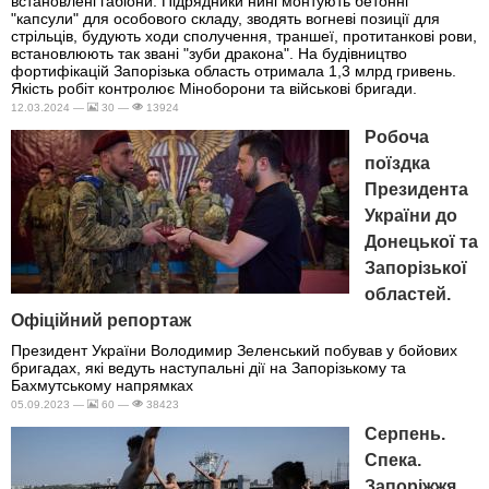
встановлені габіони. Підрядники нині монтують бетонні
"капсули" для особового складу, зводять вогневі позиції для
стрільців, будують ходи сполучення, траншеї, протитанкові рови,
встановлюють так звані "зуби дракона". На будівництво
фортифікацій Запорізька область отримала 1,3 млрд гривень.
Якість робіт контролює Міноборони та військові бригади.
12.03.2024 —
30 —
13924
Робоча
поїздка
Президента
України до
Донецької та
Запорізької
областей.
Офіційний репортаж
Президент України Володимир Зеленський побував у бойових
бригадах, які ведуть наступальні дії на Запорізькому та
Бахмутському напрямках
05.09.2023 —
60 —
38423
Серпень.
Спека.
Запоріжжя