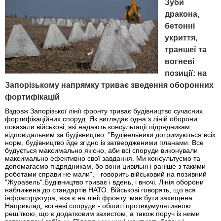
Зуби
дракона,
бетонні
укриття,
траншеї та
вогневі
позиції: на
Запорізькому напрямку триває зведення оборонних
фортифікацій
Вздовж Запорізької лінії фронту триває будівництво сучасних
фортифікаційних споруд. Як виглядає одна з ліній оборони
показали військові, які надають консультації підрядникам,
відповідальним за будівництво. "Будівельники дотримуються всіх
норм, будівництво йде згідно із затвердженими планами. Все
будується максимально якісно, аби всі споруди виконували
максимально ефективно свої завдання. Ми консультуємо та
допомагаємо підрядникам, бо вони цивільні і раніше з такими
роботами справи не мали", - говорить військовий на позивний
"Журавель".Будівництво триває і вдень, і вночі. Лінія оборони
наближена до стандартів НАТО. Військові говорять, що вся
інфраструктура, яка є на лінії фронту, має бути захищена.
Наприклад, вогневі споруди - обшиті протикумулятивною
решіткою, що є додатковим захистом, а також поруч із ними