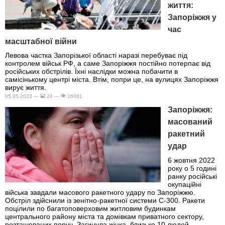
життя:
Запоріжжя у
час
масштабної війни
Левова частка Запорізької області наразі перебуває під
контролем військ РФ, а саме Запоріжжя постійно потерпає від
російських обстрілів. Їхні наслідки можна побачити в
самісінькому центрі міста. Втім, попри це, на вулицях Запоріжжя
вирує життя.
05.05.2023 —
24 —
16061
Запоріжжя:
масований
ракетний
удар
6 жовтня 2022
року о 5 годині
ранку російські
окупаційні
війська завдали масового ракетного удару по Запоріжжю.
Обстріл здійснили із зенітно-ракетної системи С-300. Ракети
поцілили по багатоповерховим житловим будинкам
центрального району міста та домівкам приватного сектору,
розташованих поруч. Загинула жінка, близько 10 людей