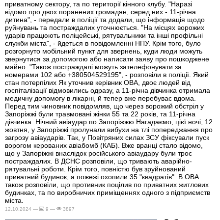
приватному сектору, та по території кінного клубу. "Наразі
відомо про двох поранених громадян, серед них - 11-річна
дитина", - передали в поліції та додали, що інформація щодо
руйнувань та постраждалих уточнюється. "На місцях ворожих
ударів працюють поліцейські, рятувальники та інші профільні
служби міста", - йдеться в повідомленні НПУ. Крім того, було
розгорнуто мобільний пункт для звернень, куди люди можуть
звернутися за допомогою або написати заяву про пошкоджене
майно. "Також постраждалі можуть зателефонувати за
номерами 102 або +380504529195", - розповіли в поліції. Який
стан потерпілих Як уточнив керівник ОВА, двоє людей від
госпіталізації відмовились одразу, а 11-річна дівчинка отримала
медичну допомогу в лікарні, й тепер вже перебуває вдома.
Перед тим чиновник повідомляв, що через ворожий обстріл у
Запоріжжі були травмовані жінки 55 та 22 років, та 11-річна
дівчинка. Нічний авіаудар по Запоріжжю Нагадаємо, цієї ночі, 12
жовтня, у Запоріжжі пролунали вибухи на тлі попереджання про
загрозу авіаударів. Так, у Повітряних силах ЗСУ фіксували пуск
ворогом керованих авіабомб (КАБ). Вже вранці стало відомо,
що у Запоріжжі внаслідок російського авіаудару були троє
постраждалих. В ДСНС розповіли, що тривають аварійно-
рятувальні роботи. Крім того, повністю був зруйнований
приватний будинок, а пожежі охопили 35 "квадратів". В ОВА
також розповіли, що противник поцілив по приватних житлових
будинках, та по виробничих приміщеннях одного з підприємств
міста.
12.10.2024 —
9 —
3897