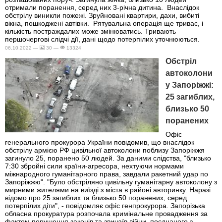
отримали поранення, серед них 3-річна дитина. Внаслідок
обстрілу виникли пожежі. Зруйновані квартири, дахи, вибиті
вікна, пошкоджені автівки. Рятувальна операція ще триває, і
кількість постраждалих може змінюватись. Тривають
першочергові слідчі дії, дані щодо потерпілих уточнюються.
06.10.2022 —
30 —
13324
Обстріл
автоколони
у Запоріжжі:
25 загиблих,
близько 50
поранених
Офіс
генерального прокурора України повідомив, що внаслідок
обстрілу армією РФ цивільної автоколони поблизу Запоріжжя
загинуло 25, поранено 50 людей. За даними слідства, "близько
7:30 збройні сили країни-агресора, нехтуючи нормами
міжнародного гуманітарного права, завдали ракетний удар по
Запоріжжю". "Було обстріляно цивільну гуманітарну автоколону з
мирними жителями на виїзді з міста в районі авторинку. Наразі
відомо про 25 загиблих та близько 50 поранених, серед
потерпілих діти", - повідомляє офіс генпрокурора. Запорізька
обласна прокуратура розпочала кримінальне провадження за
фактом порушення законів та звичаїв війни, поєднаного з