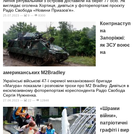
липня рятувальники з островів доставили на берег 77 осіб. Як
виглядає оголена Хортиця, дивіться у фоторепортажі проєкту
Радіо Свобода «Новини Приазовʼя».
25.07.2023 —
9 —
8300
Контрнаступ
на
Запоріжжі:
як ЗСУ воює
на
американських M2Bradley
Українські військові 47-ї окремої механізованої бригади
«Магура» показали і розповіли трохи про M2 Bradley. Дивіться в
ексклюзивному фоторепортажі кореспондента Радіо Свобода
Сергія Нужненка.
27.06.2023 —
22 —
12846
«Шрами
війни»,
патріотичні
графіті і вир