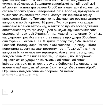
умисним вбивством. За даними запорізької поліції, російські
війська випустили три ракети С-300 по гуманітарній колоні, що
стояла поблизу траси Запоріжжя-Оріхів. Колона, прямувала на
тимчасово захоплені території. Заступник керівника офісу
президента Кирило Тимошенко повідомив, що росіяни загалом
випустили по Запоріжжю 16 ракет. "Чотири ракетних удари
нанесено в район авторинку, а також по пункту зосередження
автотранспорту та громадян для виїзду/в'їзду на/з тимчасово
окупованої території України", - написав він у телеграм. У той же
час державні російські агентства пишуть про удари Збройних
сил України. Зокрема, ТАСС цитує голову руху "Мы вместе с
Россией" Володимира Рогова, який заявляє, що люди нібито
перекрили дорогу на знак протесту проти "режиму", який не
випускав їх на окуповану територію. Але у телеграм до цих
повідомлень Рогов писав про те, що вранці по Запоріжжю
"здійснюються удари по військових об'єктах і об'єктах
інфраструктури, які використовують бойовики Зеленського та
іноземні найманці як військові бази і місця зберігання зброї".
Офіційних повідомлень міноборони РФ немає.
30.09.2022 —
33 —
18794
2
1