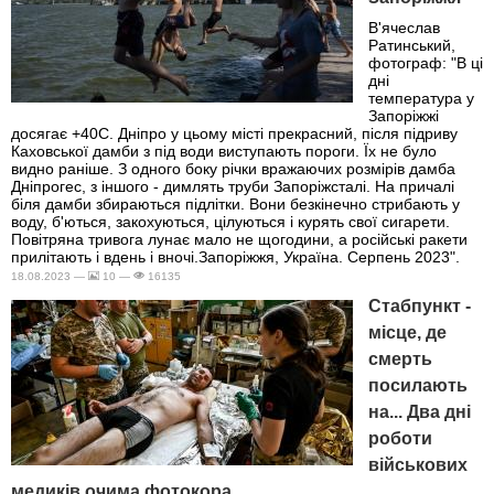
В'ячеслав
Ратинський,
фотограф: "В ці
дні
температура у
Запоріжжі
досягає +40С. Дніпро у цьому місті прекрасний, після підриву
Каховської дамби з під води виступають пороги. Їх не було
видно раніше. З одного боку річки вражаючих розмірів дамба
Дніпрогес, з іншого - димлять труби Запоріжсталі. На причалі
біля дамби збираються підлітки. Вони безкінечно стрибають у
воду, б'ються, закохуються, цілуються і курять свої сигарети.
Повітряна тривога лунає мало не щогодини, а російські ракети
прилітають і вдень і вночі.Запоріжжя, Україна. Серпень 2023".
18.08.2023 —
10 —
16135
Стабпункт -
місце, де
смерть
посилають
на... Два дні
роботи
військових
медиків очима фотокора