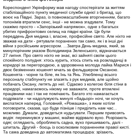
Кореспондент Укрінформу мав нагоду спостерігати за життям стабілізаційного пункту медичної служби однієї з бригад, що воює на Півдні. Зараз, із повномасштабним вторгненням, багато топонімів втратили сенс, інші - не можна згадувати. Тому скажімо просто - «Запорізький напрямок», одне з багатьох убитих прифронтових селищ на півдні країни. Це були переддень Дня медика і, власне, професійне свято. Але ніхто не зважав на дати - рятували поранених так само, як і в інші дні війни з російським агресором. ...Завтра День медика, який, за минулорічним указом Володимира Зеленського, відзначається 27 липня. Про свято ніхто не знає, всі зайняті своїм цього спокійного полудня: хтось курить, хтось спить на розкладачці в коридорі за перегородкою, а здоровенна молода лайка Марися і двоє безіменних кошенят мчать за фельдшером Оксаною. Кошенята - чорне та біле, як Інь та Янь. Улюбленці всього персоналу стабпункту не злазять з рук медиків, але щойно побачать Оксану, летять до неї. Сідаємо з колегою біля стіни в коридорі, намагаємось нікому не заважати, проте втомлені працівники нас і так не помічають. Багато хто намагається подрімати - чи надолужують минулі «бадьорі» ночі, чи хочуть виспатися наперед. Головний, «Ромашка», з яким хотіли поговорити, сказав, що буде пізніше і приділить нам час... можливо. Думали, доведеться нудьгувати. Першим привозять водія: перекинувся у машині, майже відірвало вухо. Розрізають одяг, оглядають, обробляють садна, вухо пришивають, далі - шпиталь. Другий - боєць із осколковим пораненням правої кисті. Та сама доведена до автоматизма процедура: зрізають, оглядають, обробляють. - Стояв на бойовому чергуванні, вітер від нас, «виходу» не чув, та й не було його як такого. Жорсткий «прихід», гублюся, стрімголов лечу в окоп. Опам'ятався, озирнувся, бачу - на штанях кров. На ногу глянув - нічого, дивлюсь на руку, а тут ось це - шматок вирваний. Натягнув турнікет і дочекався евакуації. З чого прилетіло, незрозуміло, товариші кажуть - танк, я ж підозрюю, що міна 82-а була, - згадує Микола. Раптом уриває розповідь, хвилюється: з пораненої руки зникла обручка. Лікар заспокоює, каже, що зняв її і повісив на ланцюжок поруч із хрестиком. - Дружині не сподобалося б, - гордо жартує Коля. - Переживе, - відповідає лікар і шанобливо витирає велику каблучку від крові. Слідом четверо: два з осколковими у верхні кінцівки, два з контузією. З перших зрізають одяг, вкладають у спідньому на столи, ставлять катетери, міряють тиск, вливають потрібні препарати, якщо можна оперувати на місці, видаляють уламки. У лікарки, що відійшла від столу, запитую щодо її пацієнта. - Кидають всяку 120-міліметрову погань, і потім ось така х...ня залітає в організм, - перериває моє запитання усміхнений боєць із позивним «Кузя». Показує уламок розміром із середню сливу. Він радіє, розуміє, що пощастило: - Могло б залетіти і в груди. - Поступив із пораненням верхньої третини передпліччя, - додає лікарка. - Уламок знаходився досить поверхово, на щастя, не зачепив великих судин, розташованих поруч, кістки теж цілі. Уламок ми видалили, боєць почувається добре, отримав всю необхідну допомогу, дякую йому за роботу. Її звуть «Муза», хірург. Позивний подарував їй лікар у «Госпітальєрах», де вона починала. У нього був позивний «Данте». - Вийшло, що я Муза Данте, - посміхається бойовий медик. Вже рік, як вони із командою - хірург, бойовий медик, анестезіолог та водій - їздять лінією фронту. Пройшли Бахмут і Лиманський напрямок. «Музі» 29 років, до війни працювала в перинатальному центрі, де настрій, зізнається, був зовсім іншим. - Звичайно, емоції різні, коли народжується нове життя і коли це життя у смерті буквально вириваєш. Ставлю їй банальні питання про жінок на війні, про найстрашніші та щасливі випадки. - Мова не про стать. Дійсно, є речі, які жінці складніше робити і у звичайному житті, а на війні виконувати ще важче, але коли йдеться про збереження людського життя, то це не питання статі, мова про ставлення до цієї війни, до батьківщини та життя. Я до ЗСУ не маю стосунку, ми носимо мультикам, а не піксель. Піксель – це гордість! Ми ж просто цивільні лікарі та допомагаємо медикам ЗСУ, які мобілізовані. Я точно не відношу себе до військових, але у своїй голові поділяю людей на цивільних і військових, відчуваю різницю між тими, хто не бачив війни, і тими, хто тут воює. Вони інші, і в них інші пріоритети. Найстрашніше, каже, було не на війні, найстрашніше - це крик матері, яка ховає свою дитину. Перед тим, як піти на фронт медиком , «Муза» дуже багато людей поховала саме через війну... - А найкраще, що зі мною тут трапилося, - це моя команда , - ділиться хірургиня. - Я б не зустрілася з ними в цивільному житті, вони неймовірні. Погано, що познайомилися за таких обставин, але, але… Медики теж закінчуються на війні, вони гинуть, хтось має тут виконувати цю роботу. Тому поки хтось за мене сидить в окопі, я допомагатиму їм тут, це точно. «Кот» із Запоріжжя цілує натільний хрест і притискає його до серця. Цьому бійцю пощастило більше за інших, він «лише» контужений. Контужені - це окрема категорія хворих. Вони як лунатики, пʼяні-непʼяні, втрачені й розгублені, крутять головою, часто кліпають або, навпаки, вирячують очі у спробі «намацати» звичний світ… Заважають їм усім біль у скронях, нудота, втрата слуху та зору. Вони найчастіші клієнти стабпункту. Прибувають і вдень, і вночі. атемна лікарі з червоними ліхтарями ходять коридором, відкидають чорні тіні на стіни, хукають червоним димом від цигарок, зрідка білими спалахами блимають на вени при ін’єкціях в операційній - стабпункт схожий на провінційний театр, у якому змінюють декорації під час вистави. З вулиці чути, як замість сільських собак гавкає артилерія – виходи зміняються приходами. Поранених привозять з «нуля», надають допомогу та евакуюють далі в тил. Уночі ми й запопали «Ромашку». Він сидів у кутку і набивав тютюном люльку. Під люльку й розповів про роботу стабпункту. Свої обов'язки він охарактеризував так: «координую події на цьому стабілізаційному пункті». - Функція стабпункту - перша медична допомога після отримання поранення, завдання - надання медичної допомоги протягом години після отримання поранення. Так звана «золота година» – натівський стандарт. Тому що шанси на виживання та подальшу реабілітацію просто в рази піднімаються, якщо поранений встигає опинитися в руках лікарів у цю «золоту годину». І вся логістика спрямована на те, щоб ми вклалися в цей час, тому й розміщуємося так близько до фронту, тому й ви так довго до нас добиралися. Медик зазначає, що за характером та кількістю поранень можна уявити, що зараз відбувається на фронті. Це не постійний конвеєр - хоча буває і таке. Коли йдуть наступальні дії, то дуже багато ампутацій нижніх кінцівок: Війна - це ж шахи: робиться хід, іде потік поранених, далі роздумують перед наступним ходом, перебудовуються, приймають рішення, в нас у цей час відносне затишшя. - Майже опівночі, напевно, вже можна святкувати День медика, - роблю спробу привітати «Ромашку». - Та ні, це не моє свято. До 2013-го я до медицини не мав жодного відношення, моя «медична освіта» – вісім сезонів «Доктора Хауса». Вже під час Революції Гідності долучився до подій і став парамедиком. - А яке ж твоє свято? - День добровольця. Я вважаю себе добровольцем, і більшу частину війни провів на ній саме добровольцем, а не кадровим військовим, як зараз. І ось ці волонтери, дивовижні хлопці, які нам допомагають, вони мої побратими, - закінчує розмову «Ромашка». У тиші затухає й люлька. Притарахтів евакуатор на базі гусеничного М-113. Доставив двохсотих. Загиблих потрібно впізнати, підписати та оформити папери. Їх залишать тут до ранку, поки за ними не приїде «холодильник», який відвезе до моргу. Ніби стихло, проте заснути заважає трупний запах. Задня стіна вигоріла від прильоту, її немає, лежиш наче на вулиці поряд з тілами. У вікні сіріє, провалююсь у сон. Але тупіт солдатських чобіт пробуджує мене у новому дні. Група бійців заносить пораненого на ношах. Іншого, з пов'язкою на очах, яка захоплює і каску, ведуть попід руки коридором. Відчиняю двері до операційної, допомагаю зайти. Третій заходить сам - у нього осколкове в спину. Медперсонал ніби й не лягав - все чітко, злагоджений механізм, надійний годинник. Ну так, у них же професійне свято… Все по новому колу, на трьох столах йде робота. Розрізають одяг, дістають уламок зі спини. Умивають і накладають пов'язку на поки що сліпі очі. Знімають турнікет: на правій нозі вище гомілки ззаду вирваний шматок тканини, - тампонують, накладають пов'язку на рану та лангет на ногу. Мирон, той, що з перев'язаними очима і каскою в руках, сидить тихенько осторонь - чекає на своїх, з ним упоралися швидше. Запитую, як отримав поранення. - Висунулися до їхніх позицій, стежкою йшли. З лівого боку був бліндаж, закидали гранатами, підійшли, простріляли. Метрів через п'ять побачив ще бліндаж, у який теж закинув гранати. Метрів за сім далі був ще бліндаж, з якого вівся кулеметний вогонь, довелось зістрибнути в окоп. Туди й прилетіла граната, за нею друга. Згрупувався у сидяче положення, після другої потекла кров і перестав бачити. Поруч сів бородатий добряк, він щойно закінчив зі спиною побратима Мирона. Роззнайомилися. Іван із Буковини, за освітою медик, судинний хірург. Більше року тому отримав повістку, і з того часу служить у медичній роті 36-ї окремої бригади морської піхоти. Запитую, з чого почався його день. - З Днем медика тебе, вас, ваш стабпункт. Хотів побажати, щоби цього дня не було роботи, але не склалося. - Дякую, але у війни свій календар, свої червоні дати, свої жертвопринесення. Ми тут вириваємо у смерті життя наших хлопців. Ви зараз там, де смерть посилають на хєр. Поранених вантажать у машину: спочатку ноші, потім акуратно саджають Мирона, останнім, докуривши сигарету, самостійно залізає поранений у спину боєць. Їх проводжає Оксана, довкола якої звично граються собаки. - Ти напиши там, якою ціною хлопці звільняють нашу землю, та напиши, що обов'язково звільнять. - Там тільки про це і пишуть, - відповідаю на прощання. Увечері того ж дня п