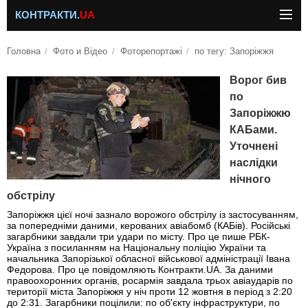
КОНТРАКТИ.
UA
Головна
Фото и Відео
Фоторепортажі
по тегу: Запоріжжя
Ворог бив
по
Запоріжжю
КАБами.
Уточнені
наслідки
нічного
обстрілу
Запоріжжя цієї ночі зазнало ворожого обстрілу із застосуванням,
за попередніми даними, керованих авіабомб (КАБів). Російські
загарбники завдали три удари по місту. Про це пише РБК-
Україна з посиланням на Національну поліцію України та
начальника Запорізької обласної військової адміністрації Івана
Федорова. Про це повідомляють Контракти.UA. За даними
правоохоронних органів, росармія завдала трьох авіаударів по
території міста Запоріжжя у ніч проти 12 жовтня в період з 2:20
до 2:31. Загарбники поцілили: по об'єкту інфраструктури, по