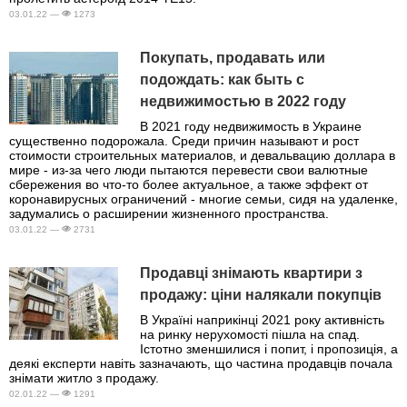
03.01.22 —
1273
Покупать, продавать или
подождать: как быть с
недвижимостью в 2022 году
В 2021 году недвижимость в Украине
существенно подорожала. Среди причин называют и рост
стоимости строительных материалов, и девальвацию доллара в
мире - из-за чего люди пытаются перевести свои валютные
сбережения во что-то более актуальное, а также эффект от
коронавирусных ограничений - многие семьи, сидя на удаленке,
задумались о расширении жизненного пространства.
03.01.22 —
2731
Продавці знімають квартири з
продажу: ціни налякали покупців
В Україні наприкінці 2021 року активність
на ринку нерухомості пішла на спад.
Істотно зменшилися і попит, і пропозиція, а
деякі експерти навіть зазначають, що частина продавців почала
знімати житло з продажу.
02.01.22 —
1291