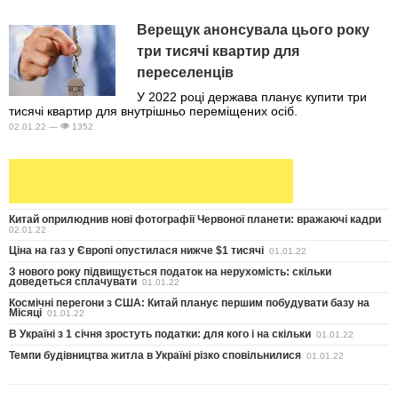
Верещук анонсувала цього року
три тисячі квартир для
переселенців
У 2022 році держава планує купити три
тисячі квартир для внутрішньо переміщених осіб.
02.01.22 —
1352
Китай оприлюднив нові фотографії Червоної планети: вражаючі кадри
02.01.22
Ціна на газ у Європі опустилася нижче $1 тисячі
01.01.22
З нового року підвищується податок на нерухомість: скільки
доведеться сплачувати
01.01.22
Космічні перегони з США: Китай планує першим побудувати базу на
Місяці
01.01.22
В Україні з 1 січня зростуть податки: для кого і на скільки
01.01.22
Темпи будівництва житла в Україні різко сповільнилися
01.01.22