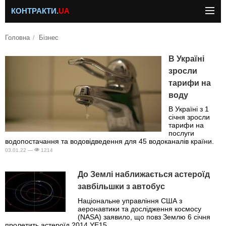
КОНТРАКТИ.
UA
Головна
Бізнес
В Україні
зросли
тарифи на
воду
В Україні з 1
січня зросли
тарифи на
послуги
водопостачання та водовідведення для 45 водоканалів країни.
03.01.22 —
1214
До Землі наближається астероїд
завбільшки з автобус
Національне управління США з
аеронавтики та дослідження космосу
(NASA) заявило, що повз Землю 6 січня
пролетить астероїд 2014 YE15.