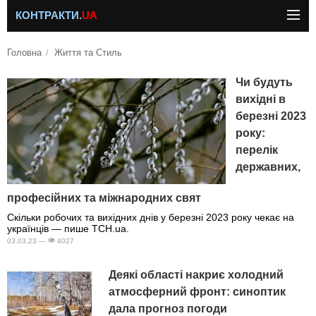
КОНТРАКТИ.
UA
Головна
Життя та Стиль
Чи будуть
вихідні в
березні 2023
року:
перелік
державних,
професійних та міжнародних свят
Скільки робочих та вихідних днів у березні 2023 року чекає на
українців — пише ТСН.ua.
03.03.23 —
4027
Деякі області накриє холодний
атмосферний фронт: синоптик
дала прогноз погоди