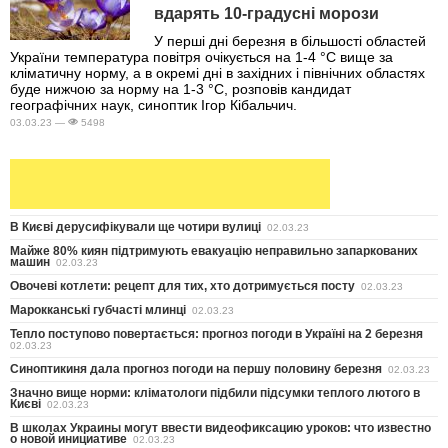
вдарять 10-градусні морози
У перші дні березня в більшості областей
України температура повітря очікується на 1-4 °С вище за
кліматичну норму, а в окремі дні в західних і північних областях
буде нижчою за норму на 1-3 °С, розповів кандидат
географічних наук, синоптик Ігор Кібальчич.
03.03.23 —
5498
В Києві дерусифікували ще чотири вулиці
02.03.23
Майже 80% киян підтримують евакуацію неправильно запаркованих
машин
02.03.23
Овочеві котлети: рецепт для тих, хто дотримується посту
02.03.23
Марокканські губчасті млинці
02.03.23
Тепло поступово повертається: прогноз погоди в Україні на 2 березня
02.03.23
Синоптикиня дала прогноз погоди на першу половину березня
02.03.23
Значно вище норми: кліматологи підбили підсумки теплого лютого в
Києві
02.03.23
В школах Украины могут ввести видеофиксацию уроков: что известно
о новой инициативе
02.03.23