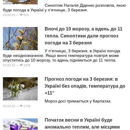
Синоптик Наталія Діденко розповіла, якою
буде погода в Україні у п'ятницю, 3 березня.
03.03.23 —
910
Вночі до 10 морозу, а вдень до 11
тепла. Синоптики дали прогноз
погоди на 3 березня
У п'ятницю, 3 березня, в Україні погода
буде неоднозначною. Якщо вночі температура повітря може
опуститись до 10 морозу, то вдень підніметься до 11 тепла.
03.03.23 —
1976
Прогноз погоди на 3 березня: в
Україні без опадів, температура до
+11°
Мороз досі тримається у Карпатах.
03.03.23 —
1759
Початок весни в Україні буде
аномально теплим, але місцями