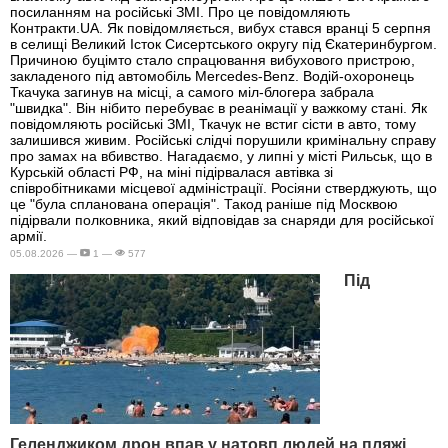
посиланням на російські ЗМІ. Про це повідомляють
Контракти.UA. Як повідомляється, вибух стався вранці 5 серпня
в селищі Великий Істок Сисертського округу під Єкатеринбургом.
Причиною буцімто стало спрацювання вибухового пристрою,
закладеного під автомобіль Mercedes-Benz. Водій-охоронець
Ткачука загинув на місці, а самого міл-блогера забрала
"швидка". Він нібито перебуває в реанімації у важкому стані. Як
повідомляють російські ЗМІ, Ткачук не встиг сісти в авто, тому
залишився живим. Російські слідчі порушили кримінальну справу
про замах на вбивство. Нагадаємо, у липні у місті Рильськ, що в
Курській області РФ, на міні підірвалася автівка зі
співробітниками місцевої адміністрації. Росіяни стверджують, що
це "була спланована операція". Такод раніше під Москвою
підірвали полковника, який відповідав за снаряди для російської
армії.
05.08.2026 —
1 —
577
Під
Геленджиком дрон впав у натовп людей на пляжі