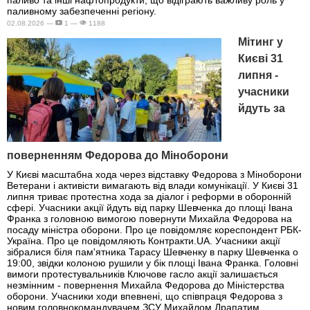
паливо та інші нафтопродукти, що відіграють важливу роль у
паливному забезпеченні регіону.
02.08.2026 —
1 —
1188
Мітинг у
Києві 31
липня -
учасники
йдуть за
поверненням Федорова до Міноборони
У Києві масштабна хода через відставку Федорова з Міноборони
Ветерани і активісти вимагають від влади комунікації. У Києві 31
липня триває протестна хода за діалог і реформи в оборонній
сфері. Учасники акції йдуть від парку Шевченка до площі Івана
Франка з головною вимогою повернути Михайла Федорова на
посаду міністра оборони. Про це повідомляє кореспондент РБК-
Україна. Про це повідомляють Контракти.UA. Учасники акції
зібралися біля пам'ятника Тарасу Шевченку в парку Шевченка о
19:00, звідки колоною рушили у бік площі Івана Франка. Головні
вимоги протестувальників Ключове гасло акції залишається
незмінним - повернення Михайла Федорова до Міністерства
оборони. Учасники ходи впевнені, що співпраця Федорова з
новим головнокомандувачем ЗСУ Михайлом Драпатим