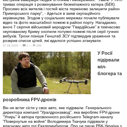
триває операція з розмінування безекіпажного катера (БЕК).
Просимо всіх жителів і гостей міста терміново залишити район
Приморського парку", - йдеться в заяві окупаційного
керівництва. Згодом у соціальних мережах почали публікувати
відео та фото масштабної пожежі в районі порту. Нагадаємо,
вночі 7 серпня військовий аеродром "Гвардійське" в тимчасово
окупованому Криму охопили потужні пожежі після серії гучних
вибухів. Трохи пізніше Генштаб ЗСУ підтвердив ураження та
розкрив список цілей, які вдалося успішно атакувати.
07.08.2026 —
1 —
298
У Росії
підірвали
міл-
блогера та
розробника FPV-дронів
Він не встиг сісти у своє авто, яке підірвали. Генерального
директора компанії "Уралдронзавод", яка виробляє FPV-дрони
"Упирь" й автора провоєнного російського Telegram-каналу
"Повернутые на войне" Володимира Ткачука підірвали у
власному авто під Єкатеринбургом. Про це пише РБК-Україна з