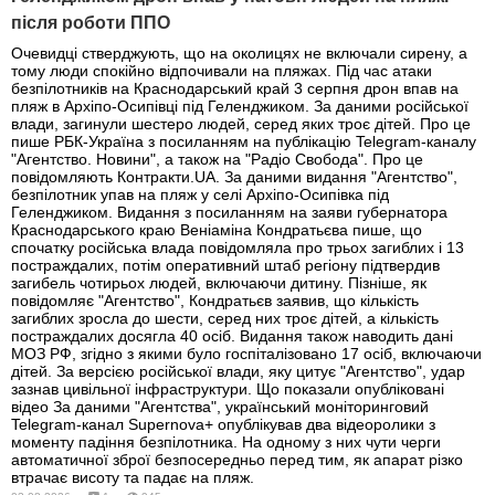
після роботи ППО
Очевидці стверджують, що на околицях не включали сирену, а
тому люди спокійно відпочивали на пляжах. Під час атаки
безпілотників на Краснодарський край 3 серпня дрон впав на
пляж в Архіпо-Осипівці під Геленджиком. За даними російської
влади, загинули шестеро людей, серед яких троє дітей. Про це
пише РБК-Україна з посиланням на публікацію Telegram-каналу
"Агентство. Новини", а також на "Радіо Свобода". Про це
повідомляють Контракти.UA. За даними видання "Агентство",
безпілотник упав на пляж у селі Архіпо-Осипівка під
Геленджиком. Видання з посиланням на заяви губернатора
Краснодарського краю Веніаміна Кондратьєва пише, що
спочатку російська влада повідомляла про трьох загиблих і 13
постраждалих, потім оперативний штаб регіону підтвердив
загибель чотирьох людей, включаючи дитину. Пізніше, як
повідомляє "Агентство", Кондратьєв заявив, що кількість
загиблих зросла до шести, серед них троє дітей, а кількість
постраждалих досягла 40 осіб. Видання також наводить дані
МОЗ РФ, згідно з якими було госпіталізовано 17 осіб, включаючи
дітей. За версією російської влади, яку цитує "Агентство", удар
зазнав цивільної інфраструктури. Що показали опубліковані
відео За даними "Агентства", український моніторинговий
Telegram-канал Supernova+ опублікував два відеоролики з
моменту падіння безпілотника. На одному з них чути черги
автоматичної зброї безпосередньо перед тим, як апарат різко
втрачає висоту та падає на пляж.