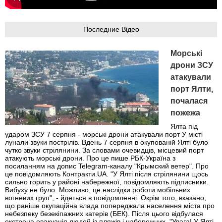
Последние Відео
Морські
дрони ЗСУ
атакували
порт Ялти,
почалася
пожежа
Ялта під
ударом ЗСУ 7 серпня - морські дрони атакували порт У місті
лунали звуки пострілів. Вдень 7 серпня в окупованій Ялті було
чутко звуки стрілянини. За словами очевидців, місцевий порт
атакують морські дрони. Про це пише РБК-Україна з
посиланням на допис Telegram-каналу "Крымский ветер". Про
це повідомляють Контракти.UA. "У Ялті після стрілянини щось
сильно горить у районі набережної, повідомляють підписники.
Вибуху не було. Можливо, це наслідки роботи мобільних
вогневих груп", - йдеться в повідомленні. Окрім того, вказано,
що раніше окупаційна влада попереджала населення міста про
небезпеку безекіпажних катерів (БЕК). Після цього відбулася
екстрена евакуація людей із пляжів і набережних. "Увага! У Ялті