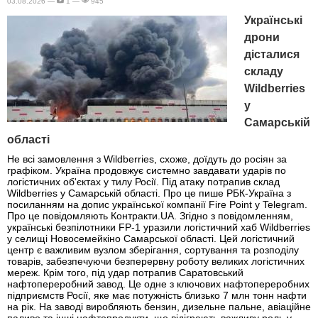
03.08.2026 —
1 —
945
Українські
дрони
дісталися
складу
Wildberries
у
Самарській
області
Не всі замовлення з Wildberries, схоже, доїдуть до росіян за
графіком. Україна продовжує системно завдавати ударів по
логістичних об'єктах у тилу Росії. Під атаку потрапив склад
Wildberries у Самарській області. Про це пише РБК-Україна з
посиланням на допис української компанії Fire Point у Telegram.
Про це повідомляють Контракти.UA. Згідно з повідомленням,
українські безпілотники FP-1 уразили логістичний хаб Wildberries
у селищі Новосемейкіно Самарської області. Цей логістичний
центр є важливим вузлом зберігання, сортування та розподілу
товарів, забезпечуючи безперервну роботу великих логістичних
мереж. Крім того, під удар потрапив Саратовський
нафтопереробний завод. Це одне з ключових нафтопереробних
підприємств Росії, яке має потужність близько 7 млн тонн нафти
на рік. На заводі виробляють бензин, дизельне пальне, авіаційне