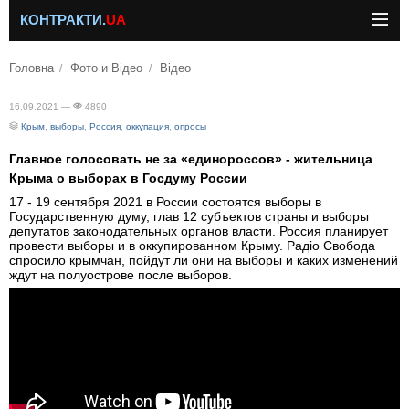
КОНТРАКТИ.
UA
Головна
Фото и Відео
Відео
16.09.2021 —
4890
Крым
,
выборы
,
Россия
,
оккупация
,
опросы
Главное голосовать не за «единороссов» - жительница
Крыма о выборах в Госдуму России
17 - 19 сентября 2021 в России состоятся выборы в
Государственную думу, глав 12 субъектов страны и выборы
депутатов законодательных органов власти. Россия планирует
провести выборы и в оккупированном Крыму. Радіо Свобода
спросило крымчан, пойдут ли они на выборы и каких изменений
ждут на полуострове после выборов.