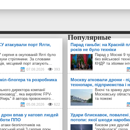
У атакували порт Ялти,
Парад ганьби: на Красній п
років не було техніки
 серпня в окупованій Ялті було
Парад у Москві 9 т
вуки стрілянини. За словами
без військової техн
ців, місцевий порт атакують…
КНДР та збоями інт
07.08.2026
393
 міл-блогера та розробника
Москву атковали дрони - п
технопарк, підприємства і н
ьного директора компанії
Вночі та зранку др
ронзавод", яка виробляє FPV-
Московську област
"Упирь" й автора провоєнного…
та пожежі
05.08.2026
622
 дрон впав у натовп людей
Удари блискавок, повалені 
оботи ППО
потопи: якої шкоди наробил
 атаки безпілотників на
Києвом уже другий 
дарський край 3 серпня дрон
"пройшлася" гроза.