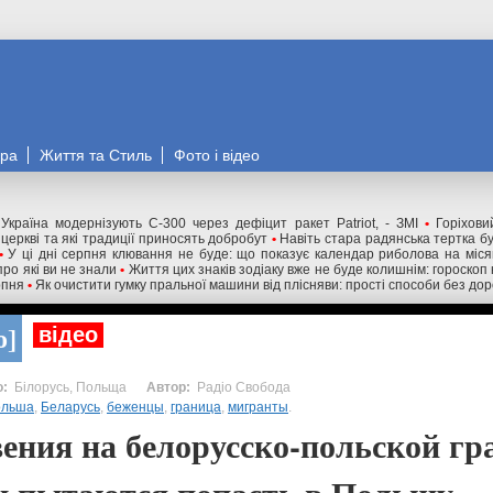
ора
Життя та Стиль
Фото і відео
Україна модернізують С-300 через дефіцит ракет Patriot, - ЗМІ
•
Горіхови
 церкві та які традиції приносять добробут
•
Навіть стара радянська тертка бу
•
У ці дні серпня клювання не буде: що показує календар риболова на міся
про які ви не знали
•
Життя цих знаків зодіаку вже не буде колишнім: гороскоп 
рпня
•
Як очистити гумку пральної машини від плісняви: прості способи без дор
о
відео
Білорусь, Польща
Радіо Свобода
ольша
,
Беларусь
,
беженцы
,
граница
,
мигранты
.
ения на белорусско-польской гр