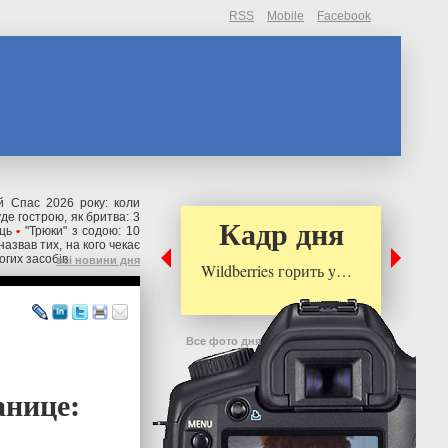
RSS
Mobile
Facebook
й Спас 2026 року: коли
де гострою, як бритва: 3
Кадр дня
ць
•
"Трюки" з содою: 10
назвав тих, на кого чекає
огих засобів
всі новини дня
Wildberries горить у…
Все фото дня
анице: