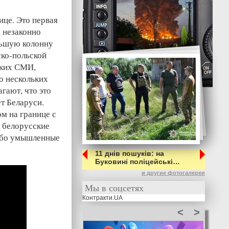
це. Это первая
 незаконно
льшую колонну
ско-польской
ских СМИ,
о нескольких
гают, что это
т Беларуси.
м на границе с
ы белорусские
ибо умышленные
11 днів пошуків: на
Буковині поліцейські…
и другие фотогалереи
Мы в соцсетях
Контракти.UA
<
>