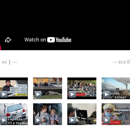
1
1
все В
из
—
—