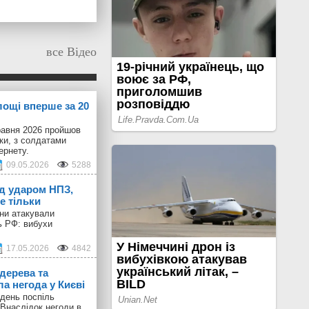
все Відео
лощі вперше за 20
равня 2026 пройшов
іки, з солдатами
ернету.
09.05.2026
5288
ід ударом НПЗ,
е тільки
они атакували
ь РФ: вибухи
17.05.2026
4842
дерева та
а негода у Києві
день поспіль
 Внаслідок негоди в