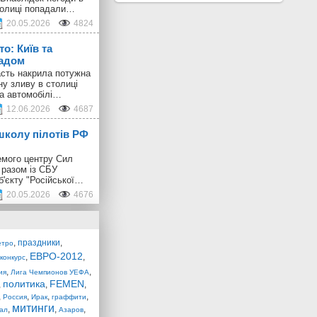
толиці попадали…
20.05.2026
4824
о: Київ та
радом
ласть накрила потужна
ну зливу в столиці
 а автомобілі…
12.06.2026
4687
школу пілотів РФ
емого центру Сил
 разом із СБУ
б'єкту "Російської…
20.05.2026
4676
,
праздники
,
етро
ЕВРО-2012
,
,
конкурс
,
,
ия
Лига Чемпионов УЕФА
политика
FEMEN
,
,
,
,
,
,
,
Россия
Ирак
граффити
митинги
,
,
,
ал
Азаров