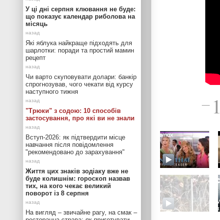
У ці дні серпня клювання не буде:
що показує календар риболова на
місяць
Які яблука найкраще підходять для
шарлотки: поради та простий мамин
рецепт
Чи варто скуповувати долари: банкір
спрогнозував, чого чекати від курсу
наступного тижня
—
"Трюки" з содою: 10 способів
застосування, про які ви не знали
Вступ-2026: як підтвердити місце
навчання після повідомлення
"рекомендовано до зарахування"
Життя цих знаків зодіаку вже не
буде колишнім: гороскоп назвав
тих, на кого чекає великий
поворот із 8 серпня
На вигляд – звичайне рагу, на смак –
ресторанна страва: як приготувати