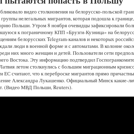
 пытаются попасть в Польшу
ликовало видео столкновения на белорусско-польской грани
группы нелегальных мигрантов, которая подошла к границе,
торию Польши. Утром 8 ноября очевидцы зафиксировали бо
авшуюся к пограничному КПП «Брузги-Кузница» на белорус
бщениям белорусских Telegram-каналов и некоторых россий
дали люди в военной форме и с автоматами. В колонне окол
среди них много женщин и детей. Пользователи сети предпола
него Востока. Эту информацию подтвердил Госпогранкомите
Латвия летом столкнулись с большим миграционным кризисо
и ЕС считают, что к переброске мигрантов прямо причастн
жение Александра Лукашенко. Официальный Минск какие-л
т. (Видео МВД Польши, Reuters).