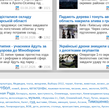
 пляж в Архіпо-Осипівці під…
окремих районах с
03.08.2026
1021
 дісталися складу
Падають дерева і тонуть авт
арській області
область накрила злива з г
а продовжує системно завдавати
Київ і Київську об
по логістичних об'єктах у тилу
негода. Через силь
Під атаку потрапив склад…
підтоплено дороги,
02.08.2026
1262
 липня - учасники йдуть за
Українські дрони знищили 
орова до Міноборони
з десятками окупантів
 31 липня триває протестна хода
Оператори 1-го окр
ог і реформи в оборонній сфері.
безпілотних систем
и акції йдуть від парку…
завдали удару по о
31.07.2026
1536
,
,
,
,
,
,
,
,
,
скульптура
Медведев
театр
вкладчики
Выборы 2012
теракт
Кличко
животные
космос
р
тбол
,
,
,
катастрофы
,
,
,
,
,
,
хоккей
флаги
языковая политика
писанки
кино
экология
БЮТБ
ная Рада
,
,
,
,
,
,
Беларусь
музеи
преступность
Олимпиада
транспорт
Киевгорадминистрац
музыка
,
,
,
,
,
,
,
,
алисты
велосипедисты
«Фукусима-1»
США
Олимпийский
Реал
Путин
медали
Тимошенко
суд
,
,
,
,
,
,
,
,
,
ецк
автомобили
балет
выставки
Обама
авиация
триал
Ассанж
,
,
,
,
,
,
,
,
,
овье
Генпрокуратура
ВОВ
дети
религия
столица
происшествия
рекорды
аресты
Арсен