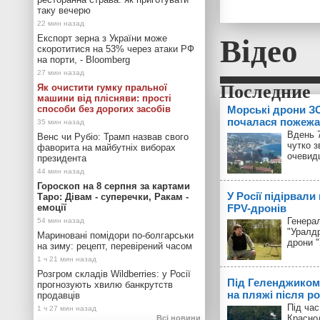
таку вечерю
Відео
Експорт зерна з України може
скоротитися на 53% через атаки РФ
на порти, - Bloomberg
Як очистити гумку пральної
машини від плісняви: прості
способи без дорогих засобів
Морські дрони ЗС
почалася пожежа
Вдень 7
Венс чи Рубіо: Трамп назвав свого
чутко з
фаворита на майбутніх виборах
очевид
президента
Гороскоп на 8 серпня за картами
У Росії підірвали
Таро: Дівам - суперечки, Ракам -
емоції
FPV-дронів
Генерал
"Уралд
Мариновані помідори по-болгарськи
дрони 
на зиму: рецепт, перевірений часом
Розгром складів Wildberries: у Росії
Під Геленджиком
прогнозують хвилю банкрутств
на пляжі після р
продавців
Під час
Красно
Всі новини