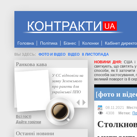
Головна
Політика
Бізнес
Колонки
Кабінет директ
ФОТО И ВІДЕО
ВІДЕО
8 ЛИСТОПАДА
НОВИНИ ДНЯ:
США і 
Ранкова кава
святкують, що святять у
способи, як її заточити
У ЄС відповіли на
способів застосування, 
великий поворот із 8 се
заяву Зеленського
про ракети для
фото и віде
української ППО
08.11.2021
4308
Метки:
П
Всі гості
Столкнов
Дайте горілки
Останні новини