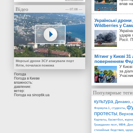
впав на
Відео
— 07.08 —
Українські дрони
Wildberries у Сам
Україн
ударів 
Росії. 
Мітинг у Києві 31
поверненням Фед
Морські дрони ЗСУ атакували порт
Ялти, почалася пожежа
У Києві
за діал
Погода
Учасник
Погода в
Киеве
влажность:
давление:
ветер:
Популярные теги
Погода на
sinoptik.ua
культура
Динамо
,
,
фу
,
,
Формула-1
студенты
протесты
Верхов
,
,
,
Карпаты
баскетбол
журн
,
,
Гражданин поэт
МВФ
Дон
,
стихийные бедствия
здор