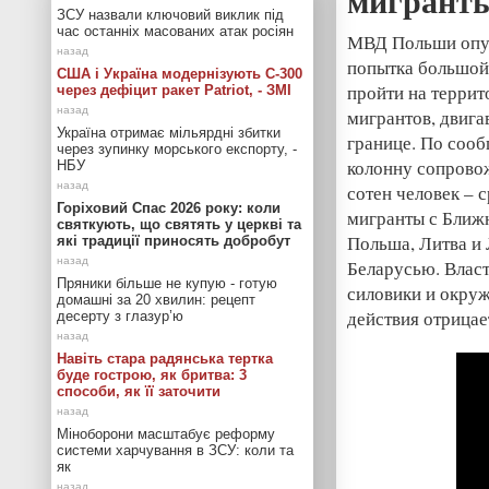
мигранты
ЗСУ назвали ключовий виклик під
час останніх масованих атак росіян
МВД Польши опуб
попытка большой 
США і Україна модернізують С-300
пройти на терри
через дефіцит ракет Patriot, - ЗМІ
мигрантов, двиг
Україна отримає мільярдні збитки
границе. По соо
через зупинку морського експорту, -
колонну сопровож
НБУ
сотен человек – 
Горіховий Спас 2026 року: коли
мигранты с Ближ
святкують, що святять у церкві та
Польша, Литва и 
які традиції приносять добробут
Беларусью. Власт
Пряники більше не купую - готую
силовики и окру
домашні за 20 хвилин: рецепт
действия отрицае
десерту з глазур’ю
Навіть стара радянська тертка
буде гострою, як бритва: 3
способи, як її заточити
Міноборони масштабує реформу
системи харчування в ЗСУ: коли та
як