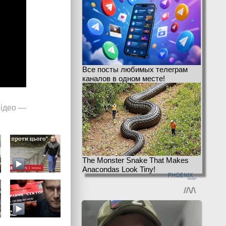
Все посты любимых телеграм
каналов в одном месте!
ідео
—
The Monster Snake That Makes
Anacondas Look Tiny!