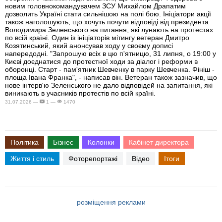
новим головнокомандувачем ЗСУ Михайлом Драпатим
дозволить Україні стати сильнішою на полі бою. Ініціатори акції
також наголошують, що хочуть почути відповіді від президента
Володимира Зеленського на питання, які лунають на протестах
по всій країні. Один із ініціаторів мітингу ветеран Дмитро
Козятинський, який анонсував ходу у своєму дописі
напередодні. "Запрошую всіх в цю п'ятницю, 31 липня, о 19:00 у
Києві доєднатися до протестної ходи за діалог і реформи в
оборонці. Старт - пам'ятник Шевченку в парку Шевченка. Фініш -
площа Івана Франка", - написав він. Ветеран також зазначив, що
нове інтерв'ю Зеленського не дало відповідей на запитання, які
виникають в учасників протестів по всій країні.
31.07.2026 —
1 —
1470
Політика
Бізнес
Колонки
Кабінет директора
Життя і стиль
Фоторепортажі
Відео
Ітоги
розміщення реклами