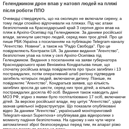
Геленджиком дрон впав у натовп людей на пляжі
після роботи ППО
Очевидці стверджують, що на околицях не включали сирену, а
тому люди спокійно відпочивали на пляжах. Під час атаки
безпілотників на Краснодарський край 3 серпня дрон впав на
пляж в Архіпо-Осипівці під Геленджиком. За даними російської
влади, загинули шестеро людей, серед яких троє дітей. Про це
пише РБК-Україна з посиланням на публікацію Telegram-каналу
"Агентство. Новини", а також на "Радіо Свобода". Про це
повідомляють Контракти.UA. За даними видання "Агентство",
безпілотник упав на пляж у селі Архіпо-Осипівка під
Геленджиком. Видання з посиланням на заяви губернатора
Краснодарського краю Веніаміна Кондратьєва пише, що
спочатку російська влада повідомляла про трьох загиблих і 13
постраждалих, потім оперативний штаб регіону підтвердив
загибель чотирьох людей, включаючи дитину. Пізніше, як
повідомляє "Агентство", Кондратьєв заявив, що кількість
загиблих зросла до шести, серед них троє дітей, а кількість
постраждалих досягла 40 осіб. Видання також наводить дані
МОЗ РФ, згідно з якими було госпіталізовано 17 осіб, включаючи
дітей. За версією російської влади, яку цитує "Агентство", удар
зазнав цивільної інфраструктури. Що показали опубліковані
відео За даними "Агентства", український моніторинговий
Telegram-канал Supernova+ опублікував два відеоролики з
моменту падіння безпілотника. На одному з них чути черги
автоматичної зброї безпосередньо перед тим, як апарат різко
втрачає висоту та падає на пляж.