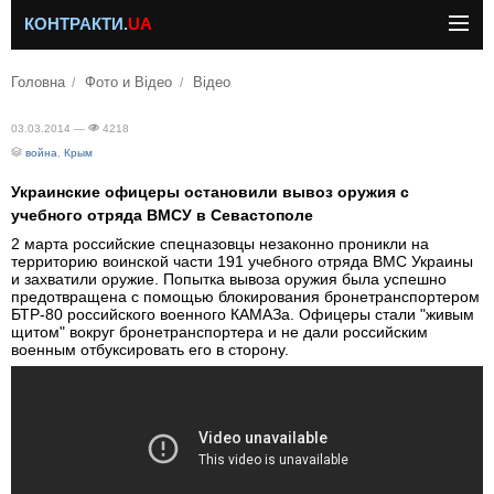
КОНТРАКТИ.
UA
Головна
Фото и Відео
Відео
03.03.2014 —
4218
война
,
Крым
Украинские офицеры остановили вывоз оружия с
учебного отряда ВМСУ в Севастополе
2 марта российские спецназовцы незаконно проникли на
территорию воинской части 191 учебного отряда ВМС Украины
и захватили оружие. Попытка вывоза оружия была успешно
предотвращена с помощью блокирования бронетранспортером
БТР-80 российского военного КАМАЗа. Офицеры стали "живым
щитом" вокруг бронетранспортера и не дали российским
военным отбуксировать его в сторону.