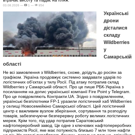
03.08.2026 —
1 —
954
Українські
дрони
дісталися
складу
Wildberries
у
Самарській
області
Не всі замовлення з Wildberries, схоже, доїдуть до росіян за
графіком. Україна продовжує системно завдавати ударів по
логістичних об'єктах у тилу Росії. Під атаку потрапив склад
Wildberries у Самарській області. Про це пише РБК-Україна з
посиланням на допис української компанії Fire Point у Telegram.
Про це повідомляють Контракти.UA. Згідно з повідомленням,
українські безпілотники FP-1 уразили логістичний хаб Wildberries
у селищі Новосемейкіно Самарської області. Цей логістичний
центр є важливим вузлом зберігання, сортування та розподілу
товарів, забезпечуючи безперервну роботу великих логістичних
мереж. Крім того, під удар потрапив Саратовський
нафтопереробний завод. Це одне з ключових нафтопереробних
підприємств Росії, яке має потужність близько 7 млн тонн нафти