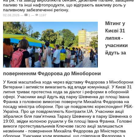
на рік. На заводі виробляють бензин, дизельне пальне, авіаційне
паливо та інші нафтопродукти, що відіграють важливу роль у
паливному забезпеченні регіону.
02.08.2026 —
1 —
1197
Мітинг у
Києві 31
липня -
учасники
йдуть за
поверненням Федорова до Міноборони
У Києві масштабна хода через відставку Федорова з Міноборони
Ветерани і активісти вимагають від влади комунікації. У Києві 31
липня триває протестна хода за діалог і реформи в оборонній
сфері. Учасники акції йдуть від парку Шевченка до площі Івана
Франка з головною вимогою повернути Михайла Федорова на
посаду міністра оборони. Про це повідомляє кореспондент РБК-
Україна. Про це повідомляють Контракти.UA. Учасники акції
зібралися біля пам'ятника Тарасу Шевченку в парку Шевченка о
19:00, звідки колоною рушили у бік площі Івана Франка. Головні
вимоги протестувальників Ключове гасло акції залишається
незмінним - повернення Михайла Федорова до Міністерства
оборони. Учасники ходи впевнені, що співпраця Федорова з