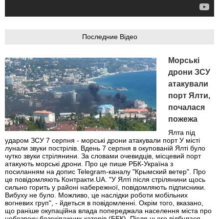
Последние Відео
Морські
дрони ЗСУ
атакували
порт Ялти,
почалася
пожежа
Ялта під
ударом ЗСУ 7 серпня - морські дрони атакували порт У місті
лунали звуки пострілів. Вдень 7 серпня в окупованій Ялті було
чутко звуки стрілянини. За словами очевидців, місцевий порт
атакують морські дрони. Про це пише РБК-Україна з
посиланням на допис Telegram-каналу "Крымский ветер". Про
це повідомляють Контракти.UA. "У Ялті після стрілянини щось
сильно горить у районі набережної, повідомляють підписники.
Вибуху не було. Можливо, це наслідки роботи мобільних
вогневих груп", - йдеться в повідомленні. Окрім того, вказано,
що раніше окупаційна влада попереджала населення міста про
небезпеку безекіпажних катерів (БЕК). Після цього відбулася