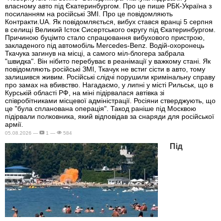
власному авто під Єкатеринбургом. Про це пише РБК-Україна з
посиланням на російські ЗМІ. Про це повідомляють
Контракти.UA. Як повідомляється, вибух стався вранці 5 серпня
в селищі Великий Істок Сисертського округу під Єкатеринбургом.
Причиною буцімто стало спрацювання вибухового пристрою,
закладеного під автомобіль Mercedes-Benz. Водій-охоронець
Ткачука загинув на місці, а самого міл-блогера забрала
"швидка". Він нібито перебуває в реанімації у важкому стані. Як
повідомляють російські ЗМІ, Ткачук не встиг сісти в авто, тому
залишився живим. Російські слідчі порушили кримінальну справу
про замах на вбивство. Нагадаємо, у липні у місті Рильськ, що в
Курській області РФ, на міні підірвалася автівка зі
співробітниками місцевої адміністрації. Росіяни стверджують, що
це "була спланована операція". Такод раніше під Москвою
підірвали полковника, який відповідав за снаряди для російської
армії.
05.08.2026 —
1 —
584
Під