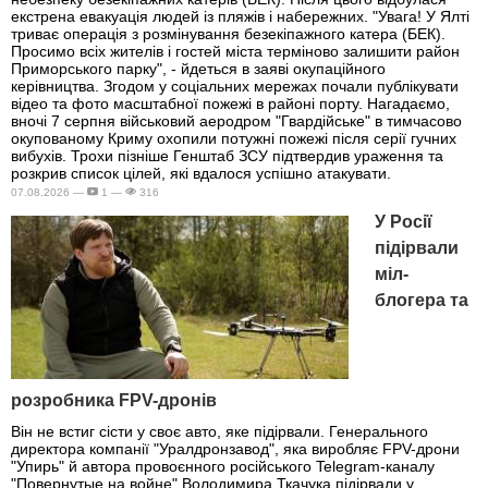
екстрена евакуація людей із пляжів і набережних. "Увага! У Ялті
триває операція з розмінування безекіпажного катера (БЕК).
Просимо всіх жителів і гостей міста терміново залишити район
Приморського парку", - йдеться в заяві окупаційного
керівництва. Згодом у соціальних мережах почали публікувати
відео та фото масштабної пожежі в районі порту. Нагадаємо,
вночі 7 серпня військовий аеродром "Гвардійське" в тимчасово
окупованому Криму охопили потужні пожежі після серії гучних
вибухів. Трохи пізніше Генштаб ЗСУ підтвердив ураження та
розкрив список цілей, які вдалося успішно атакувати.
07.08.2026 —
1 —
316
У Росії
підірвали
міл-
блогера та
розробника FPV-дронів
Він не встиг сісти у своє авто, яке підірвали. Генерального
директора компанії "Уралдронзавод", яка виробляє FPV-дрони
"Упирь" й автора провоєнного російського Telegram-каналу
"Повернутые на войне" Володимира Ткачука підірвали у