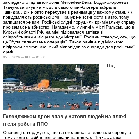
закладеного під автомобіль Mercedes-Benz. Водій-охоронець
Ткачука загинув на місці, а самого міл-блогера забрала
"швидка". Він нібито перебуває в реанімації у важкому стані. Як
повідомляють російські ЗМІ, Ткачук не встиг сісти в авто, тому
залишився живим. Російські слідчі порушили кримінальну справу
про замах на вбивство. Нагадаємо, у липні у місті Рильськ, що в
Курській області РФ, на міні підірвалася автівка зі
співробітниками місцевої адміністрації. Росіяни стверджують, що
це "була спланована операція". Такод раніше під Москвою
підірвали полковника, який відповідав за снаряди для російської
армії.
05.08.2026 —
1 —
630
Під
Геленджиком дрон впав у натовп людей на пляжі
після роботи ППО
Очевидці стверджують, що на околицях не включали сирену, а
тому люди спокійно відпочивали на пляжах. Під час атаки