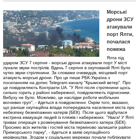
Морські
дрони ЗСУ
атакували
порт Ялти,
почалася
пожежа
Ялта під
ударом ЗСУ 7 серпня - морські дрони атакували порт У місті
лунали звуки пострілів. Вдень 7 серпня в окупованій Ялті було
чутко звуки стрілянини. За словами очевидців, місцевий порт
атакують морські дрони. Про це пише РБК-Україна з
посиланням на допис Telegram-каналу "Крымский ветер". Про
це повідомляють Контракти.UA. "У Ялті після стрілянини щось
сильно горить у районі набережної, повідомляють підписники.
Вибуху не було. Можливо, це наслідки роботи мобільних
вогневих груп", - йдеться в повідомленні. Окрім того, вказано,
що раніше окупаційна влада попереджала населення міста про
небезпеку безекіпажних катерів (БЕК). Після цього відбулася
екстрена евакуація людей із пляжів і набережних. "Увага! У Ялті
триває операція з розмінування безекіпажного катера (БЕК).
Просимо всіх жителів і гостей міста терміново залишити район
Приморського парку", - йдеться в заяві окупаційного
керівництва. Згодом у соціальних мережах почали публікувати