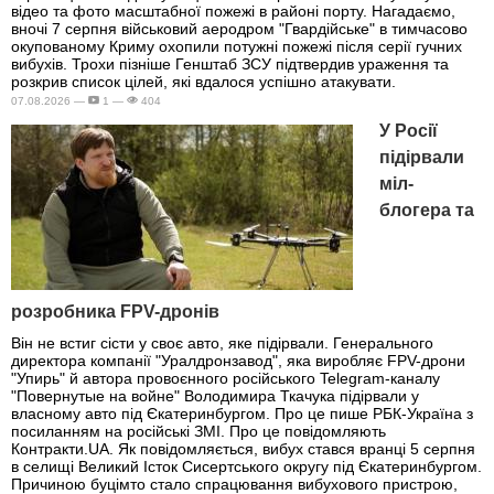
відео та фото масштабної пожежі в районі порту. Нагадаємо,
вночі 7 серпня військовий аеродром "Гвардійське" в тимчасово
окупованому Криму охопили потужні пожежі після серії гучних
вибухів. Трохи пізніше Генштаб ЗСУ підтвердив ураження та
розкрив список цілей, які вдалося успішно атакувати.
07.08.2026 —
1 —
404
У Росії
підірвали
міл-
блогера та
розробника FPV-дронів
Він не встиг сісти у своє авто, яке підірвали. Генерального
директора компанії "Уралдронзавод", яка виробляє FPV-дрони
"Упирь" й автора провоєнного російського Telegram-каналу
"Повернутые на войне" Володимира Ткачука підірвали у
власному авто під Єкатеринбургом. Про це пише РБК-Україна з
посиланням на російські ЗМІ. Про це повідомляють
Контракти.UA. Як повідомляється, вибух стався вранці 5 серпня
в селищі Великий Істок Сисертського округу під Єкатеринбургом.
Причиною буцімто стало спрацювання вибухового пристрою,