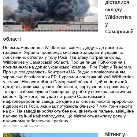
дісталися
складу
Wildberries
у
Самарській
області
Не всі замовлення з Wildberries, схоже, доїдуть до росіян за
графіком. Україна продовжує системно завдавати ударів по
логістичних об'єктах у тилу Росії. Під атаку потрапив склад
Wildberries у Самарській області. Про це пише РБК-Україна з
посиланням на допис української компанії Fire Point у Telegram.
Про це повідомляють Контракти.UA. Згідно з повідомленням,
українські безпілотники FP-1 уразили логістичний хаб Wildberries
у селищі Новосемейкіно Самарської області. Цей логістичний
центр є важливим вузлом зберігання, сортування та розподілу
товарів, забезпечуючи безперервну роботу великих логістичних
мереж. Крім того, під удар потрапив Саратовський
нафтопереробний завод. Це одне з ключових нафтопереробних
підприємств Росії, яке має потужність близько 7 млн тонн нафти
на рік. На заводі виробляють бензин, дизельне пальне, авіаційне
паливо та інші нафтопродукти, що відіграють важливу роль у
паливному забезпеченні регіону.
02.08.2026 —
1 —
1280
Мітинг у