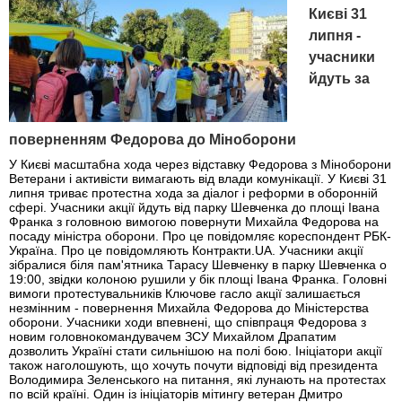
Києві 31
липня -
учасники
йдуть за
поверненням Федорова до Міноборони
У Києві масштабна хода через відставку Федорова з Міноборони
Ветерани і активісти вимагають від влади комунікації. У Києві 31
липня триває протестна хода за діалог і реформи в оборонній
сфері. Учасники акції йдуть від парку Шевченка до площі Івана
Франка з головною вимогою повернути Михайла Федорова на
посаду міністра оборони. Про це повідомляє кореспондент РБК-
Україна. Про це повідомляють Контракти.UA. Учасники акції
зібралися біля пам'ятника Тарасу Шевченку в парку Шевченка о
19:00, звідки колоною рушили у бік площі Івана Франка. Головні
вимоги протестувальників Ключове гасло акції залишається
незмінним - повернення Михайла Федорова до Міністерства
оборони. Учасники ходи впевнені, що співпраця Федорова з
новим головнокомандувачем ЗСУ Михайлом Драпатим
дозволить Україні стати сильнішою на полі бою. Ініціатори акції
також наголошують, що хочуть почути відповіді від президента
Володимира Зеленського на питання, які лунають на протестах
по всій країні. Один із ініціаторів мітингу ветеран Дмитро