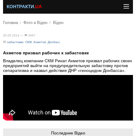
КОНТРАКТИ.
UA
Головна
Фото и Відео
Відео
20.05.2014 —
3467
забастовки
,
СКМ
,
Ахметов
,
Донбасс
Ахметов призвал рабочих к забастовке
Владелец компании СКМ Ринат Ахметов призвал рабочих своих
предприятий выйти на предупредительную забастовку против
сепаратизма и назвал действия ДНР «геноцидом Донбасса».
Последние Відео