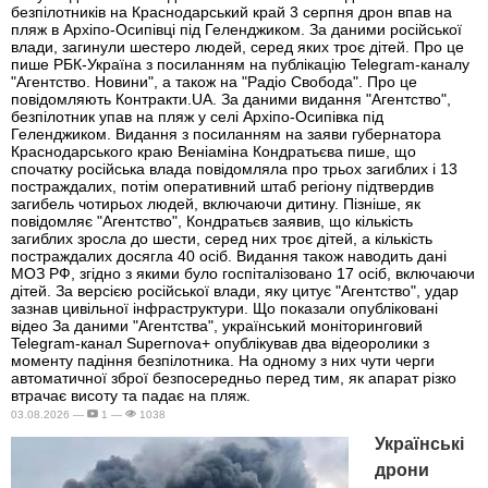
безпілотників на Краснодарський край 3 серпня дрон впав на
пляж в Архіпо-Осипівці під Геленджиком. За даними російської
влади, загинули шестеро людей, серед яких троє дітей. Про це
пише РБК-Україна з посиланням на публікацію Telegram-каналу
"Агентство. Новини", а також на "Радіо Свобода". Про це
повідомляють Контракти.UA. За даними видання "Агентство",
безпілотник упав на пляж у селі Архіпо-Осипівка під
Геленджиком. Видання з посиланням на заяви губернатора
Краснодарського краю Веніаміна Кондратьєва пише, що
спочатку російська влада повідомляла про трьох загиблих і 13
постраждалих, потім оперативний штаб регіону підтвердив
загибель чотирьох людей, включаючи дитину. Пізніше, як
повідомляє "Агентство", Кондратьєв заявив, що кількість
загиблих зросла до шести, серед них троє дітей, а кількість
постраждалих досягла 40 осіб. Видання також наводить дані
МОЗ РФ, згідно з якими було госпіталізовано 17 осіб, включаючи
дітей. За версією російської влади, яку цитує "Агентство", удар
зазнав цивільної інфраструктури. Що показали опубліковані
відео За даними "Агентства", український моніторинговий
Telegram-канал Supernova+ опублікував два відеоролики з
моменту падіння безпілотника. На одному з них чути черги
автоматичної зброї безпосередньо перед тим, як апарат різко
втрачає висоту та падає на пляж.
03.08.2026 —
1 —
1038
Українські
дрони