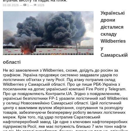
03.08.2026 —
1 —
1026
Українські
дрони
дісталися
складу
Wildberries
у
Самарській
області
Не всі замовлення з Wildberries, схоже, доїдуть до росіян за
графіком. Україна продовжує системно завдавати ударів по
логістичних об'єктах у тилу Росії. Під атаку потрапив склад
Wildberries у Самарській області. Про це пише РБК-Україна з
посиланням на допис української компанії Fire Point у Telegram.
Про це повідомляють Контракти.UA. Згідно з повідомленням,
українські безпілотники FP-1 уразили логістичний хаб Wildberries
у селищі Новосемейкіно Самарської області. Цей логістичний
центр є важливим вузлом зберігання, сортування та розподілу
товарів, забезпечуючи безперервну роботу великих логістичних
мереж. Крім того, під удар потрапив Саратовський
нафтопереробний завод. Це одне з ключових нафтопереробних
підприємств Росії, яке має потужність близько 7 млн тонн нафти