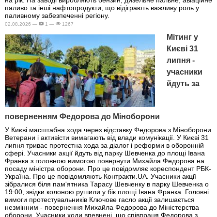
на рік. На заводі виробляють бензин, дизельне пальне, авіаційне
паливо та інші нафтопродукти, що відіграють важливу роль у
паливному забезпеченні регіону.
02.08.2026 —
1 —
1267
Мітинг у
Києві 31
липня -
учасники
йдуть за
поверненням Федорова до Міноборони
У Києві масштабна хода через відставку Федорова з Міноборони
Ветерани і активісти вимагають від влади комунікації. У Києві 31
липня триває протестна хода за діалог і реформи в оборонній
сфері. Учасники акції йдуть від парку Шевченка до площі Івана
Франка з головною вимогою повернути Михайла Федорова на
посаду міністра оборони. Про це повідомляє кореспондент РБК-
Україна. Про це повідомляють Контракти.UA. Учасники акції
зібралися біля пам'ятника Тарасу Шевченку в парку Шевченка о
19:00, звідки колоною рушили у бік площі Івана Франка. Головні
вимоги протестувальників Ключове гасло акції залишається
незмінним - повернення Михайла Федорова до Міністерства
оборони. Учасники ходи впевнені, що співпраця Федорова з