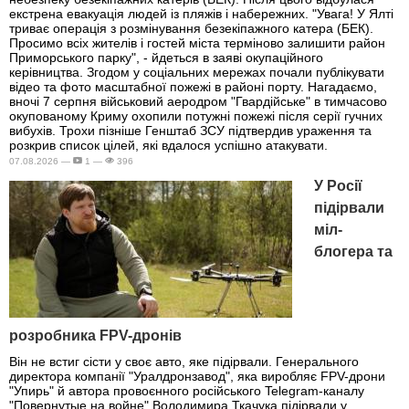
екстрена евакуація людей із пляжів і набережних. "Увага! У Ялті
триває операція з розмінування безекіпажного катера (БЕК).
Просимо всіх жителів і гостей міста терміново залишити район
Приморського парку", - йдеться в заяві окупаційного
керівництва. Згодом у соціальних мережах почали публікувати
відео та фото масштабної пожежі в районі порту. Нагадаємо,
вночі 7 серпня військовий аеродром "Гвардійське" в тимчасово
окупованому Криму охопили потужні пожежі після серії гучних
вибухів. Трохи пізніше Генштаб ЗСУ підтвердив ураження та
розкрив список цілей, які вдалося успішно атакувати.
07.08.2026 —
1 —
396
У Росії
підірвали
міл-
блогера та
розробника FPV-дронів
Він не встиг сісти у своє авто, яке підірвали. Генерального
директора компанії "Уралдронзавод", яка виробляє FPV-дрони
"Упирь" й автора провоєнного російського Telegram-каналу
"Повернутые на войне" Володимира Ткачука підірвали у