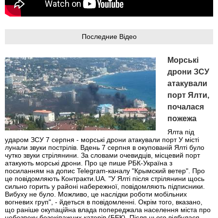
Последние Відео
Морські
дрони ЗСУ
атакували
порт Ялти,
почалася
пожежа
Ялта під
ударом ЗСУ 7 серпня - морські дрони атакували порт У місті
лунали звуки пострілів. Вдень 7 серпня в окупованій Ялті було
чутко звуки стрілянини. За словами очевидців, місцевий порт
атакують морські дрони. Про це пише РБК-Україна з
посиланням на допис Telegram-каналу "Крымский ветер". Про
це повідомляють Контракти.UA. "У Ялті після стрілянини щось
сильно горить у районі набережної, повідомляють підписники.
Вибуху не було. Можливо, це наслідки роботи мобільних
вогневих груп", - йдеться в повідомленні. Окрім того, вказано,
що раніше окупаційна влада попереджала населення міста про
небезпеку безекіпажних катерів (БЕК). Після цього відбулася