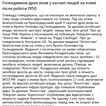
Геленджиком дрон впав у натовп людей на пляжі
після роботи ППО
Очевидці стверджують, що на околицях не включали сирену, а
тому люди спокійно відпочивали на пляжах. Під час атаки
безпілотників на Краснодарський край 3 серпня дрон впав на
пляж в Архіпо-Осипівці під Геленджиком. За даними російської
влади, загинули шестеро людей, серед яких троє дітей. Про це
пише РБК-Україна з посиланням на публікацію Telegram-каналу
"Агентство. Новини", а також на "Радіо Свобода". Про це
повідомляють Контракти.UA. За даними видання "Агентство",
безпілотник упав на пляж у селі Архіпо-Осипівка під
Геленджиком. Видання з посиланням на заяви губернатора
Краснодарського краю Веніаміна Кондратьєва пише, що
спочатку російська влада повідомляла про трьох загиблих і 13
постраждалих, потім оперативний штаб регіону підтвердив
загибель чотирьох людей, включаючи дитину. Пізніше, як
повідомляє "Агентство", Кондратьєв заявив, що кількість
загиблих зросла до шести, серед них троє дітей, а кількість
постраждалих досягла 40 осіб. Видання також наводить дані
МОЗ РФ, згідно з якими було госпіталізовано 17 осіб, включаючи
дітей. За версією російської влади, яку цитує "Агентство", удар
зазнав цивільної інфраструктури. Що показали опубліковані
відео За даними "Агентства", український моніторинговий
Telegram-канал Supernova+ опублікував два відеоролики з
моменту падіння безпілотника. На одному з них чути черги
автоматичної зброї безпосередньо перед тим, як апарат різко
втрачає висоту та падає на пляж.