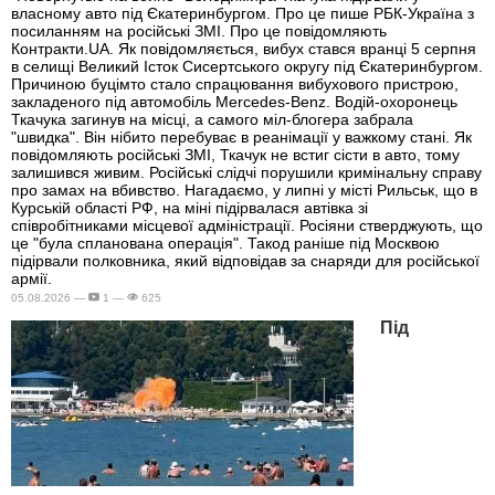
власному авто під Єкатеринбургом. Про це пише РБК-Україна з
посиланням на російські ЗМІ. Про це повідомляють
Контракти.UA. Як повідомляється, вибух стався вранці 5 серпня
в селищі Великий Істок Сисертського округу під Єкатеринбургом.
Причиною буцімто стало спрацювання вибухового пристрою,
закладеного під автомобіль Mercedes-Benz. Водій-охоронець
Ткачука загинув на місці, а самого міл-блогера забрала
"швидка". Він нібито перебуває в реанімації у важкому стані. Як
повідомляють російські ЗМІ, Ткачук не встиг сісти в авто, тому
залишився живим. Російські слідчі порушили кримінальну справу
про замах на вбивство. Нагадаємо, у липні у місті Рильськ, що в
Курській області РФ, на міні підірвалася автівка зі
співробітниками місцевої адміністрації. Росіяни стверджують, що
це "була спланована операція". Такод раніше під Москвою
підірвали полковника, який відповідав за снаряди для російської
армії.
05.08.2026 —
1 —
625
Під