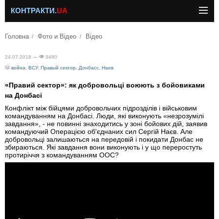
КОНТРАКТИ.
UA
Головна
Фото и Відео
Відео
24.07.2018 —
3480
война
,
ВСУ
,
Правый сектор
,
Донбасс
,
Наев
«Правий сектор»: як добровольці воюють з бойовиками
на Донбасі
Конфлікт між бійцями добровольчих підрозділів і військовим
командуванням на Донбасі. Люди, які виконують «незрозумілі
завдання», - не повинні знаходитись у зоні бойових дій, заявив
командуючий Операцією об'єднаних сил Сергій Наєв. Але
добровольці залишаються на передовій і покидати Донбас не
збираються. Які завдання вони виконують і у що переростуть
протиріччя з командуванням ООС?