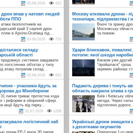
05.08.2026
422
 дрон впав у натовп людей
Москву атковали дрони - п
оботи ППО
технопарк, підприємства і н
 атаки безпілотників на
Вночі та зранку др
дарський край 3 серпня дрон
Московську област
 пляж в Архіпо-Осипівці під…
та пожежі
03.08.2026
710
 дісталися складу
Удари блискавок, повалені 
арській області
потопи: якої шкоди наробил
а продовжує системно завдавати
Києвом уже другий 
по логістичних об'єктах у тилу
"пройшлася" гроза.
Під атаку потрапив склад…
окремих районах с
02.08.2026
932
 липня - учасники йдуть за
Падають дерева і тонуть авт
орова до Міноборони
область накрила злива з г
 31 липня триває протестна хода
Київ і Київську об
ог і реформи в оборонній сфері.
негода. Через силь
и акції йдуть від парку…
підтоплено дороги,
31.07.2026
1208
 атакували логістичний хаб
Українські дрони знищили 
і
з десятками окупантів
ькі дрони FP-1 вночі 30 липня
Оператори 1-го окр