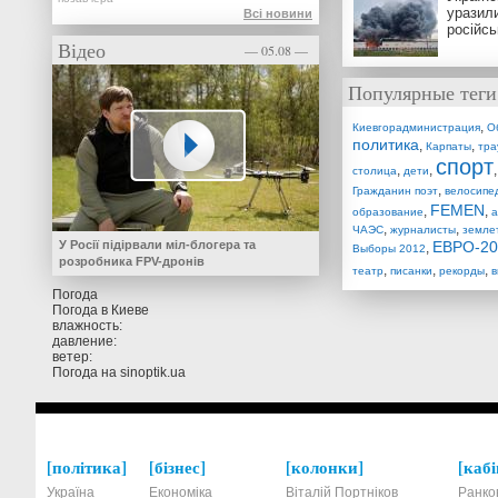
уразили
Всі новини
російсь
Відео
— 05.08 —
Популярные теги
,
Киевгорадминистрация
О
политика
,
,
Карпаты
тра
спорт
,
,
столица
дети
,
Гражданин поэт
велосипе
FEMEN
,
,
образование
а
,
,
ЧАЭС
журналисты
земле
У Росії підірвали міл-блогера та
ЕВРО-20
,
Выборы 2012
розробника FPV-дронів
,
,
,
театр
писанки
рекорды
в
Погода
Погода в
Киеве
влажность:
давление:
ветер:
Погода на
sinoptik.ua
політика
бізнес
колонки
кабі
Україна
Економіка
Віталій Портніков
Ранко