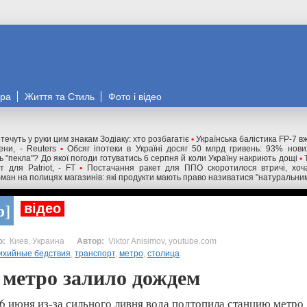
ора
Життя та Стиль
Фото і відео
течуть у руки цим знакам Зодіаку: хто розбагатіє
•
Українська балістика FP-7 в
ни, - Reuters
•
Обсяг іпотеки в Україні досяг 50 млрд гривень: 93% нов
 "пекла"? До якої погоди готуватись 6 серпня й коли Україну накриють дощі
•
 для Patriot, - FT
•
Постачання ракет для ППО скоротилося втричі, хоча
ман на полицях магазинів: які продукти мають право називатися "натуральни
о
відео
Киев, Украина
Viktor Anisimov, youtube.com
ихийные бедствия
,
транспорт
,
метро
,
столица
.
 метро залило дождем
6 июня из-за сильного ливня вода подтопила станцию метр