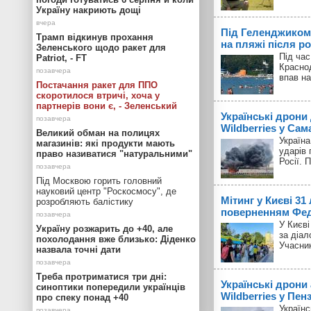
Україну накриють дощі
Під Геленджиком
Трамп відкинув прохання
на пляжі після р
Зеленського щодо ракет для
Під час
Patriot, - FT
Красно
впав на
Постачання ракет для ППО
скоротилося втричі, хоча у
партнерів вони є, - Зеленський
Українські дрони
Wildberries у Сам
Великий обман на полицях
Україн
магазинів: які продукти мають
ударів 
право називатися "натуральними"
Росії. 
Під Москвою горить головний
науковий центр "Роскосмосу", де
Мітинг у Києві 31
розробляють балістику
поверненням Фед
У Києві
Україну розжарить до +40, але
за діал
похолодання вже близько: Діденко
Учасник
назвала точні дати
Треба протриматися три дні:
Українські дрони
синоптики попередили українців
Wildberries у Пенз
про спеку понад +40
Українс