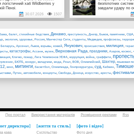
 логістичний хаб Wildberries у
безпілотних систем
кій Пензі.
завдали удару по о
30.07.2026
1507
Динамо
,
,
,
,
,
,
,
,
бама
балет
стихийные бедствия
преступность
Днепр
Быков
памятники
США
,
,
,
,
,
,
,
,
ур
экология
здоровье
Россия
Манчестер Сити
студенты
Медведев
профсоюзы
террор
Янукович
милиция
,
,
,
,
,
,
,
,
,
Беларусь
Арсенал
Львов
взрывы
хоккей
происшествия
терак
Верховная Рада
,
катастрофы
,
,
,
,
праздники
,
,
,
дисты
Ассанж
музеи
Азаров
космос
протест
,
,
,
,
,
,
,
виация
Кличко
пожар
Лига Чемпионов УЕФА
коррупция
война
граффити
,
,
,
,
,
,
,
,
Шахтер
,
трясение
БЮТБ
конкурс
вкладчики
мода
Реал
ВОВ
Олимпийский
языковая п
митинги
Тимоше
12
суд
,
,
,
,
,
,
,
,
кино
баскетбол
Олимпиада
Генпрокуратура
Кабмин
фестивал
,
,
,
,
,
,
,
,
ыставки
Путин
автомобили
концерты
Свобода
Донецк
искусство
аресты
Про портал
Використання матеріалів
Розміщення реклами
Rss
нет директора
життя та стиль
фото і відео
ва кава
Суспільство
Фото дня