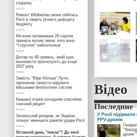
соціалку
Ремонт Wildberries може обійтись
Росії в чверть річного дефіциту
бюджету
Місячне затемнення 28 серпня
принесе великі зміни: кого воно
"струсоне" найсильніше
Долар по 49 гривень: який курс
економісти прогнозують до кінця
2027 року
Замість "Юри Унітаза" Путін
Відео
призначив танкіста керувати
військами безпілотних систем
Квашені огірки холодним способом:
смачний рецепт
У Росії підірвали
Зеленський розкрив, як Україна
FPV-дронів
планує зменшити ракетні удари Росії
Генерал
"Уралд
Останній день "пекла"? До якої
дрони 
погоди готуватись 6 серпня й коли