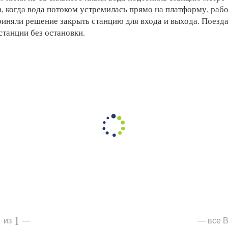
, когда вода потоком устремилась прямо на платформу, раб
иняли решение закрыть станцию для входа и выхода. Поезда
танции без остановки.
1
1
все В
из
—
—