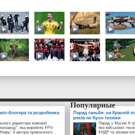
 міл-блогера та розробника
Парад ганьби: на Красній п
років не було техніки
ьного директора компанії
Парад у Москві 9 т
ронзавод", яка виробляє FPV-
без військової техн
"Упирь" й автора провоєнного…
КНДР та збоями інт