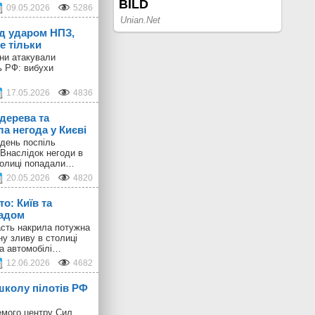
09.05.2026
5286
ід ударом НПЗ,
е тільки
они атакували
ь РФ: вибухи
17.05.2026
4836
дерева та
а негода у Києві
день поспіль
 Внаслідок негоди в
толиці попадали…
20.05.2026
4820
о: Київ та
радом
ласть накрила потужна
ну зливу в столиці
 а автомобілі…
12.06.2026
4682
школу пілотів РФ
емого центру Сил