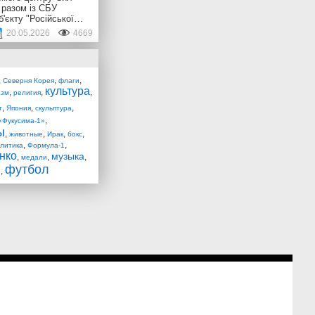
 разом із СБУ
б'єкту "Російської…
20.05.2026
4669
,
,
,
Северня Корея
флаги
культура
,
,
,
изм
религия
,
,
,
т
Япония
скульптура
,
«Фукусима-1»
ы
,
,
,
,
животные
Ирак
бокс
,
,
олитика
Формула-1
нко
музыка
,
,
,
медали
футбол
и
,