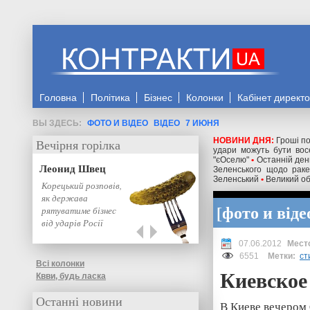
Головна
Політика
Бізнес
Колонки
Кабінет директ
ФОТО И ВІДЕО
ВІДЕО
7 ИЮНЯ
НОВИНИ ДНЯ:
Гроші по
Вечірня горілка
удари можуть бути восе
"єОселю"
•
Останній день
Леонид Швец
Зеленського щодо ракет
Зеленський
•
Великий об
Корецький розповів,
як держава
фото и віде
рятуватиме бізнес
від ударів Росії
07.06.2012
6551
Метки:
ст
Всі колонки
Киевское
Квви, будь ласка
Останні новини
В Киеве вечером 