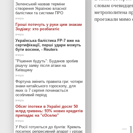
Зеленський назвав терміни
словам очевидцев
створення Україною власної
метрополитена пр
балістики та системи ПРО
проезжали мимо с
Гроші потечуть у руки цим знакам
Зодіаку: хто розбагатіє
Українська балістика FP-7 вже на
сертифікації, перші удари можуть
бути восени, - Reuters
"Рішення будуть": Буданов зробив
рішучу заяву після атаки на
Київщину
Фортуна змінить правила гри: чотири
знаки китайського гороскопу, для
яких із 7 серпня починається
особливий період
Обсяг іпотеки в Україні досяг 50
млрд гривень: 93% нових кредитів
припадає на "єОселю"
У Росії готуються до бунтів: Кремль
—
посилює репресивний апарат і урізає