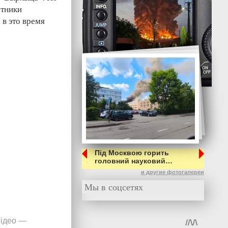
отники
 в это время
Під Москвою горить
головний науковий…
и другие фотогалереи
Мы в соцсетях
ідео
—