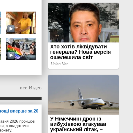
все Відео
лощі вперше за 20
равня 2026 пройшов
іки, з солдатами
ернету.