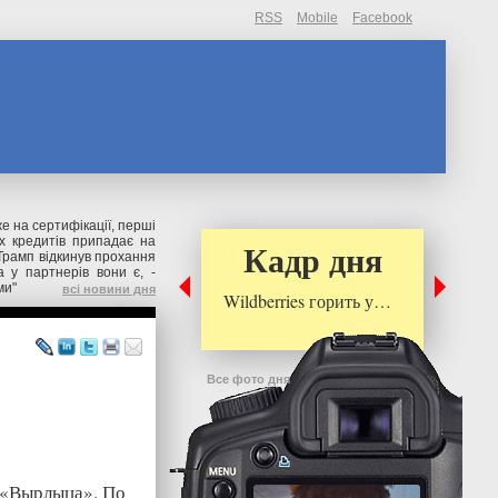
RSS
Mobile
Facebook
же на сертифікації, перші
их кредитів припадає на
Кадр дня
Трамп відкинув прохання
 у партнерів вони є, -
ми"
всі новини дня
Wildberries горить у…
Все фото дня
о «Вырлыца». По