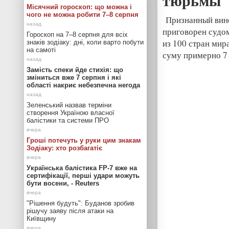
тюрьмы
Місячний гороскоп: що можна і
чого не можна робити 7–8 серпня
Признанный вино
приговорен судо
Гороскоп на 7–8 серпня для всіх
из 100 стран мир
знаків зодіаку: дні, коли варто побути
на самоті
суму примерно 7
Замість спеки йде стихія: що
зміниться вже 7 серпня і які
області накриє небезпечна негода
Зеленський назвав терміни
створення Україною власної
балістики та системи ПРО
Гроші потечуть у руки цим знакам
Зодіаку: хто розбагатіє
Українська балістика FP-7 вже на
сертифікації, перші удари можуть
бути восени, - Reuters
"Рішення будуть": Буданов зробив
рішучу заяву після атаки на
Київщину