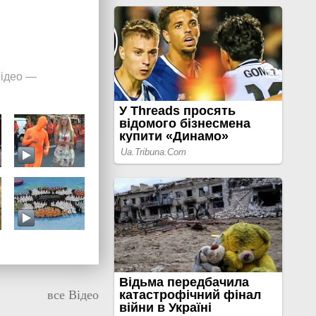
ідео
—
все Відео