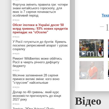
Фортуна змінить правила гри: чотири
знаки китайського гороскопу, для
яких із 7 серпня починається
Тех
особливий період
Обсяг іпотеки в Україні досяг 50
—
млрд гривень: 93% нових кредитів
припадає на "єОселю"
У Росії готуються до бунтів: Кремль
посилює репресивний апарат і урізає
соціалку
Ремонт Wildberries може обійтись
Росії в чверть річного дефіциту
бюджету
Місячне затемнення 28 серпня
принесе великі зміни: кого воно
"струсоне" найсильніше
Долар по 49 гривень: який курс
Відео
економісти прогнозують до кінця
2027 року
Замість "Юри Унітаза" Путін