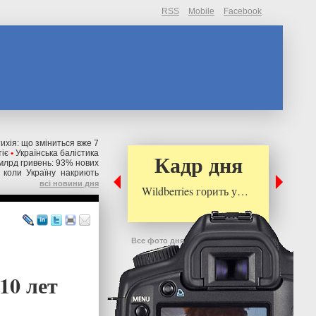
RSS
Mobile
Facebook
тихія: що зміниться вже 7
тіє
•
Українська балістика
Кадр дня
 млрд гривень: 93% нових
 коли Україну накриють
всі новини дня
Wildberries горить у…
Все фото дня
10 лет