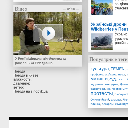
за діал
Відео
Учасник
— 05.08 —
Українські дрони
Wildberries у Пенз
Українс
уразили
російсь
Популярные теги
У Росії підірвали міл-блогера та
розробника FPV-дронів
культура
FEMEN
,
,
з
Погода
,
,
,
профсоюзы
Львов
мода
Погода в
Киеве
митинги
суд
,
,
,
влажность:
театр
давление:
,
,
здоровье
концерты
Доне
ветер:
,
баскетбол
Манчестер Сит
Погода на
sinoptik.ua
протесты
,
Выборы 
,
,
Олимпийский
взрывы
Япо
,
,
Кличко
рекорды
скульпту