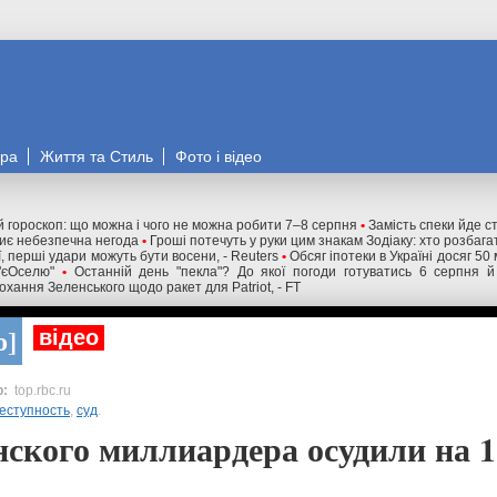
ора
Життя та Стиль
Фото і відео
 гороскоп: що можна і чого не можна робити 7–8 серпня
•
Замість спеки йде с
криє небезпечна негода
•
Гроші потечуть у руки цим знакам Зодіаку: хто розбага
ї, перші удари можуть бути восени, - Reuters
•
Обсяг іпотеки в Україні досяг 50
"єОселю"
•
Останній день "пекла"? До якої погоди готуватись 6 серпня й
охання Зеленського щодо ракет для Patriot, - FT
о
відео
top.rbc.ru
еступность
,
суд
.
ского миллиардера осудили на 1