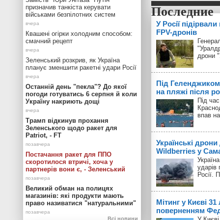
призначив танкіста керувати
військами безпілотних систем
У Росії підірвали
FPV-дронів
Квашені огірки холодним способом:
смачний рецепт
Генерал
"Уралд
дрони 
Зеленський розкрив, як Україна
планує зменшити ракетні удари Росії
Під Геленджиком
Останній день "пекла"? До якої
на пляжі після р
погоди готуватись 6 серпня й коли
Під час
Україну накриють дощі
Красно
впав на
Трамп відкинув прохання
Зеленського щодо ракет для
Patriot, - FT
Українські дрони
Wildberries у Сам
Постачання ракет для ППО
Україн
скоротилося втричі, хоча у
ударів 
партнерів вони є, - Зеленський
Росії. 
Великий обман на полицях
магазинів: які продукти мають
Мітинг у Києві 31
право називатися "натуральними"
поверненням Фед
Всі новини
У Києві