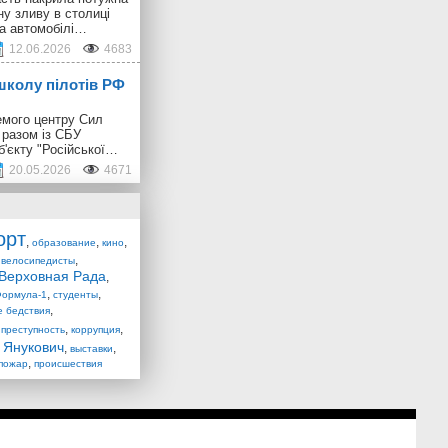
ну зливу в столиці
 а автомобілі…
12.06.2026
4683
школу пілотів РФ
емого центру Сил
 разом із СБУ
б'єкту "Російської…
20.05.2026
4671
орт
,
,
,
образование
кино
,
,
велосипедисты
Верховная Рада
,
,
,
ормула-1
студенты
,
е бедствия
,
,
,
преступность
коррупция
Янукович
,
,
,
выставки
,
пожар
происшествия