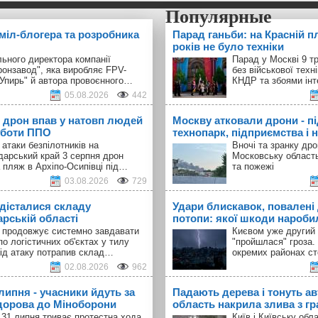
 міл-блогера та розробника
Парад ганьби: на Красній п
років не було техніки
ьного директора компанії
Парад у Москві 9 т
ронзавод", яка виробляє FPV-
без військової техн
"Упирь" й автора провоєнного…
КНДР та збоями інт
05.08.2026
442
 дрон впав у натовп людей
Москву атковали дрони - п
оботи ППО
технопарк, підприємства і н
 атаки безпілотників на
Вночі та зранку др
дарський край 3 серпня дрон
Московську област
 пляж в Архіпо-Осипівці під…
та пожежі
03.08.2026
729
 дісталися складу
Удари блискавок, повалені 
арській області
потопи: якої шкоди наробил
а продовжує системно завдавати
Києвом уже другий 
по логістичних об'єктах у тилу
"пройшлася" гроза.
Під атаку потрапив склад…
окремих районах с
02.08.2026
962
 липня - учасники йдуть за
Падають дерева і тонуть авт
орова до Міноборони
область накрила злива з г
 31 липня триває протестна хода
Київ і Київську об