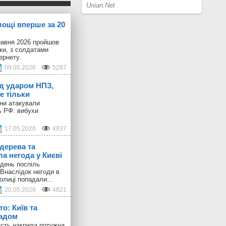
лощі вперше за 20
равня 2026 пройшов
іки, з солдатами
ернету.
09.05.2026
5287
ід ударом НПЗ,
е тільки
они атакували
ь РФ: вибухи
17.05.2026
4837
дерева та
а негода у Києві
день поспіль
 Внаслідок негоди в
толиці попадали…
20.05.2026
4821
о: Київ та
радом
ласть накрила потужна