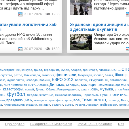
ог і реформи в оборонній сфері.
негода. Через силь
и акції йдуть від парку…
підтоплено дороги,
31.07.2026
1238
 атакували логістичний хаб
Українські дрони знищили 
і
з десятками окупантів
ькі дрони FP-1 вночі 30 липня
Оператори 1-го окр
 логістичний хаб Wildberries у
безпілотних систем
кій Пензі.
завдали удару по о
30.07.2026
1539
сп
,
,
,
,
,
,
,
,
,
емлетрясение
конкурс
триал
терроризм
музеи
Азаров
транспорт
писанки
БЮТБ
фестивали
,
,
,
,
,
,
,
,
Шахтер
искусство
ретро
Олимпиада
экология
Медведев
космос
балет
ЕВРО-2012
,
,
,
,
,
,
,
,
бокс
журналисты
Свобода
Кабмин
Карпаты
«Фукусима-1»
автомобили
Динамо
милиция
,
,
,
,
,
,
,
,
цк
Лига Чемпионов УЕФА
Ассанж
Беларусь
памятники
аресты
Ф
музыка
,
катастрофы
,
,
,
,
,
,
,
,
и
хоккей
Днепр
Обама
Генпрокуратура
флаги
США
стихийны
футбол
политика
,
,
,
,
,
,
,
2012
медали
животные
языковая политика
Чернобыль
Путин
Тимошенко
,
праздники
,
,
,
,
,
,
,
,
ния
МВФ
вкладчики
граффити
дети
ВОВ
столица
Реал
,
,
,
,
,
,
,
,
,
ра
Киевгорадминистрация
авиация
религия
Быков
Россия
Арсенал
фейерверки
юмор
Про портал
Використання матеріалів
Розміщення реклами
Rss