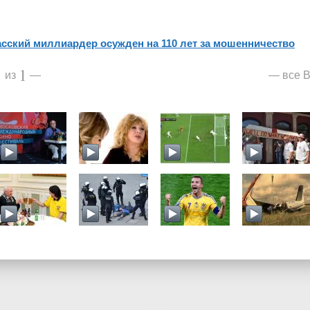
асский миллиардер осужден на 110 лет за мошенничество
1
1
все В
из
—
—