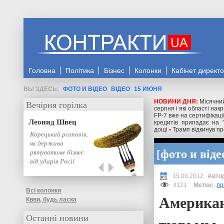
Головна
Політика
Бізнес
Колонки
Кабінет директ
ФОТО И ВІДЕО
ВІДЕО
15 ИЮНЯ
НОВИНИ ДНЯ:
Місячний
Вечірня горілка
серпня і які області на
FP-7 вже на сертифікаці
Леонид Швец
кредитів припадає на 
дощі
•
Трамп відкинув пр
Корецький розповів,
як держава
фото и віде
рятуватиме бізнес
від ударів Росії
15.06.2012
4121
Метки:
пр
Всі колонки
Американ
Квви, будь ласка
Останні новини